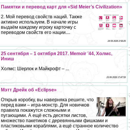
Памятки и перевод карт для «Sid Meier’s Civilization»
2. Мой перевод свойств наций. Также
активно используем. В начале игры
выдаём каждому игроку карточку с
переводом свойств его нации....
24 06 2026 2:58:26
25 сентября – 1 октября 2017. Memoir ’44, Холмс,
Иниш
Холмс: Шерлок и Майкрофт – ...
23 06 2026 17:47:59
Мэтт Дрейк об «Eclipse»
Открыв коробку, вы наверняка решите, что
перед вами – игра-монстр. Для новичков
правила покажутся сложными и
пугающими. А ещё есть десятки листов,
множество пакетиков с деревянными фишками и
пластиковыми кораблями, а ещё странное количество