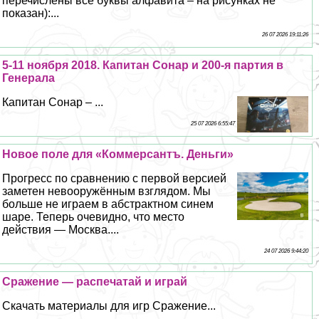
перечислены все буквы алфавита – на рисунках не
показан):...
26 07 2026 19:11:26
5-11 ноября 2018. Капитан Сонар и 200-я партия в
Генерала
Капитан Сонар – ...
25 07 2026 6:55:47
Новое поле для «Коммерсантъ. Деньги»
Прогресс по сравнению с первой версией
заметен невооружённым взглядом. Мы
больше не играем в абстpaктном синем
шаре. Теперь очевидно, что место
действия — Москва....
24 07 2026 9:44:20
Сражение — распечатай и играй
Скачать материалы для игр Сражение...