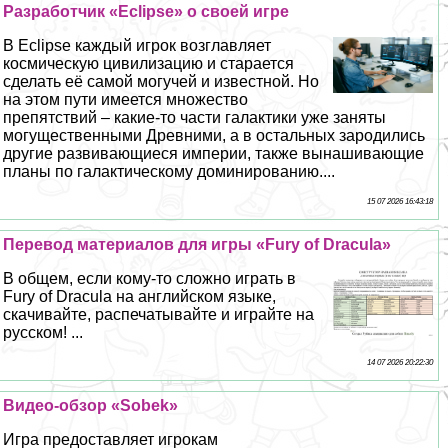
Разработчик «Eclipse» о своей игре
В Eclipse каждый игрок возглавляет
космическую цивилизацию и старается
сделать её самой могучей и известной. Но
на этом пути имеется множество
препятствий – какие-то части галактики уже заняты
могущественными Древними, а в остальных зародились
другие развивающиеся империи, также вынашивающие
планы по галактическому доминированию....
15 07 2026 16:43:18
Перевод материалов для игры «Fury of Dracula»
В общем, если кому-то сложно играть в
Fury of Dracula на английском языке,
скачивайте, распечатывайте и играйте на
русском! ...
14 07 2026 20:22:30
Видео-обзор «Sobek»
Игра предоставляет игрокам