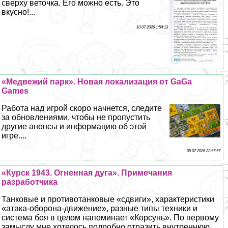
сверху веточка. Его можно есть. Это
вкусно!...
10 07 2026 1:54:13
«Медвежий парк». Новая локализация от GaGa
Games
Работа над игрой скоро начнется, следите
за обновлениями, чтобы не пропустить
другие анонсы и информацию об этой
игре....
09 07 2026 22:57:57
«Курск 1943. Огненная дуга». Примечания
разработчика
Танковые и противотанковые «сдвиги», хаpaктеристики
«атака-оборона-движение», разные типы техники и
система боя в целом напоминает «Корсунь». По первому
замыслу мне хотелось подробно отразить внутреннюю