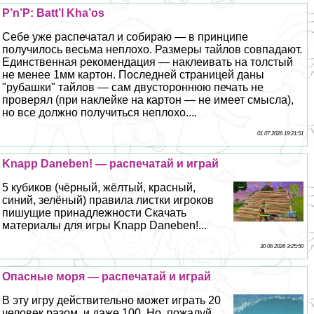
P’n’P: Batt’l Kha’os
Себе уже распечатал и собираю — в принципе
получилось весьма неплохо. Размеры тайлов совпадают.
Единственная рекомендация — наклеивать на толстый
не менее 1мм картон. Последней страницей даны
"рубашки" тайлов — сам двустороннюю печать не
проверял (при наклейке на картон — не имеет смысла),
но все должно получиться неплохо....
01 07 2026 19:21:51
Knapp Daneben! — распечатай и играй
5 кубиков (чёрный, жёлтый, красный,
синий, зелёный) правила листки игроков
пишущие принадлежности Скачать
материалы для игры Knapp Daneben!...
30 06 2026 3:25:50
Опасные моря — распечатай и играй
В эту игру действительно может играть 20
человек разом, и даже 100. Но, пожалуй,