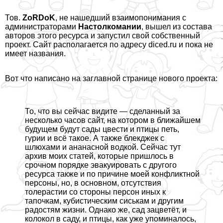
Тов.
ZoRDoK
, не нашедший взаимопонимания с
администраторами
Настолкомании
, вышел из состава
авторов этого ресурса и запустил свой собственный
проект. Сайт располагается по адресу
diced.ru
и пока не
имеет названия.
Вот что написано на заглавной странице нового проекта:
То, что вы сейчас видите — сделанный за
несколько часов сайт, на котором в ближайшем
будущем будут сады цвести и птицы петь,
гурии и всё такое. А также блекджек с
шлюхами и ананасной водкой. Сейчас тут
архив моих статей, которые пришлось в
срочном порядке эвакуировать с другого
ресурса также и по причине моей конфликтной
персоны, но, в основном, отсутствия
толерастии со стороны персон иных к
тапочкам, кубистическим cиcькам и другим
радостям жизни. Однако же, сад зацветёт, и
колокол в саду, и птицы, как уже упоминалось,