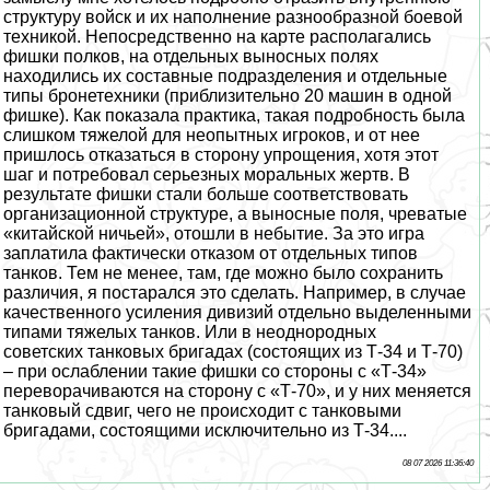
структуру войск и их наполнение разнообразной боевой
техникой. Непосредственно на карте располагались
фишки полков, на отдельных выносных полях
находились их составные подразделения и отдельные
типы бронетехники (приблизительно 20 машин в одной
фишке). Как показала пpaктика, такая подробность была
слишком тяжелой для неопытных игроков, и от нее
пришлось отказаться в сторону упрощения, хотя этот
шаг и потребовал серьезных мopaльных жертв. В
результате фишки стали больше соответствовать
организационной структуре, а выносные поля, чреватые
«китайской ничьей», отошли в небытие. За это игра
заплатила фактически отказом от отдельных типов
танков. Тем не менее, там, где можно было сохранить
различия, я постарался это сделать. Например, в случае
качественного усиления дивизий отдельно выделенными
типами тяжелых танков. Или в неоднородных
советских танковых бригадах (состоящих из Т-34 и Т-70)
– при ослаблении такие фишки со стороны с «Т-34»
переворачиваются на сторону с «Т-70», и у них меняется
танковый сдвиг, чего не происходит с танковыми
бригадами, состоящими исключительно из Т-34....
08 07 2026 11:36:40