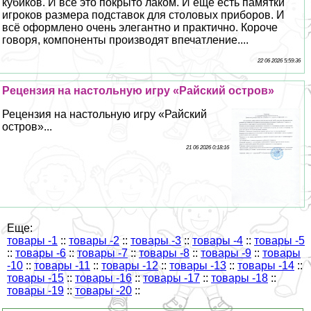
кубиков. И всё это покрыто лаком. И ещё есть памятки
игроков размера подставок для столовых приборов. И
всё оформлено очень элегантно и пpaктично. Короче
говоря, компоненты производят впечатление....
22 06 2026 5:59:36
Рецензия на настольную игру «Райский остров»
Рецензия на настольную игру «Райский
остров»...
21 06 2026 0:18:16
Еще:
товары -1
::
товары -2
::
товары -3
::
товары -4
::
товары -5
::
товары -6
::
товары -7
::
товары -8
::
товары -9
::
товары
-10
::
товары -11
::
товары -12
::
товары -13
::
товары -14
::
товары -15
::
товары -16
::
товары -17
::
товары -18
::
товары -19
::
товары -20
::