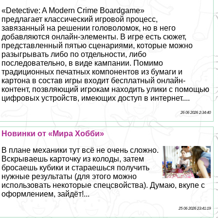
«Detective: A Modern Crime Boardgame»
предлагает классический игровой процесс,
завязанный на решении головоломок, но в него
добавляются онлайн-элементы. В игре есть сюжет,
представленный пятью сценариями, которые можно
разыгрывать либо по отдельности, либо
последовательно, в виде кампании. Помимо
традиционных печатных компонентов из бумаги и
картона в состав игры входит бесплатный онлайн-
контент, позвляющий игрокам находить улики с помощью
цифровых устройств, имеющих доступ в интернет....
26 06 2026 2:34:40
Новинки от «Мира Хобби»
В плане механики тут всё не очень сложно.
Вскрываешь карточку из колоды, затем
бросаешь кубики и стараешься получить
нужные результаты (для этого можно
использовать некоторые спецсвойства). Думаю, вкупе с
оформлением, зайдёт!...
25 06 2026 23:41:19