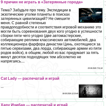
9 причин не играть в «Затерянные города»
Тема? Забудьте про тему. Экспедиции в
экзотические уголки планеты в поисках
затерянных цивилизаций? Не смешите
меня. С равной степенью
правдоподобности и соответствия игровой механике это
могли быть соревнования двух кого угодно в успешности
сборки пяти чего угодно (две автомастерские,
собирающие реплики классических автомобилей, два
коллекционера фарфора династии Цинь, охотящиеся за
пятью сервизами, два лорда, собирающие армии из пяти
родов войск), в общем, любой из вас придумает за пять
минут десяток подходящих тем абсолютно не
напрягаясь....
09 08 2026 7:51:18
Cat Lady — распечатай и играй
...
08 08 2026 12:15:49
Хару Ичибан — распечатай и играй