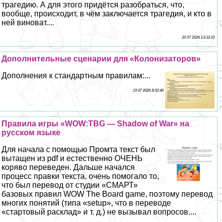
трагедию. А для этого придётся разобраться, что,
вообще, происходит, в чём заключается трагедия, и кто в
ней виноват....
20 07 2026 13:33:10
Дополнительные сценарии для «Колонизаторов»
Дополнения к стандартным правилам:...
19 07 2026 8:52:46
Правила игры «WOW:TBG — Shadow of War» на
русском языке
Для начала с помощью Промта текст был
вытащен из pdf и естественно ОЧЕНЬ
коряво переведен. Дальше начался
процесс правки текста, очень помогало то,
что был перевод от студии «СМАРТ»
базовых правил WOW The Board game, поэтому перевод
многих понятий (типа «setup», что в переводе
«стартовый расклад» и т. д.) не вызывал вопросов....