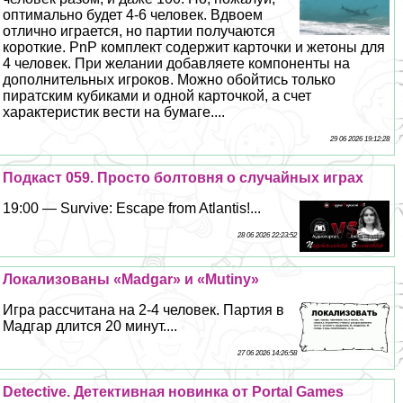
оптимально будет 4-6 человек. Вдвоем
отлично играется, но партии получаются
короткие. PnP комплект содержит карточки и жетоны для
4 человек. При желании добавляете компоненты на
дополнительных игроков. Можно обойтись только
пиратским кубиками и одной карточкой, а счет
хаpaктеристик вести на бумаге....
29 06 2026 19:12:28
Подкаст 059. Просто болтовня о случайных играх
19:00 — Survive: Escape from Atlantis!...
28 06 2026 22:23:52
Локализованы «Madgar» и «Mutiny»
Игра рассчитана на 2-4 человек. Партия в
Мадгар длится 20 минут....
27 06 2026 14:26:58
Detective. Детективная новинка от Portal Games