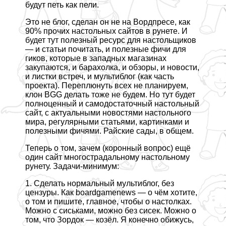
будут петь как пели.
Это не блог, сделан он не на Вордпресе, как
90% прочих настольных сайтов в рунете. И
будет тут полезный ресурс для настольщиков
— и статьи почитать, и полезные фичи для
гиков, которые в западных магазинах
закупаются, и барахолка, и обзоры, и новости,
и листки встреч, и мультиблог (как часть
проекта). Переплюнуть всех не планируем,
клон BGG делать тоже не будем. Но тут будет
полноценный и самодостаточный настольный
сайт, с актуальными новостями настольного
мира, регулярными статьями, картинками и
полезными фичями. Райские сады, в общем.
Теперь о том, зачем (коронный вопрос) ещё
один сайт многострадальному настольному
рунету. Задачи-минимум:
1. Сделать нормальный мультиблог, без
цензуры. Как boardgamenews — о чём хотите,
о том и пишите, главное, чтобы о настолках.
Можно с cиcьками, можно без сисек. Можно о
том, что Зордок — козёл. Я конечно обижусь,