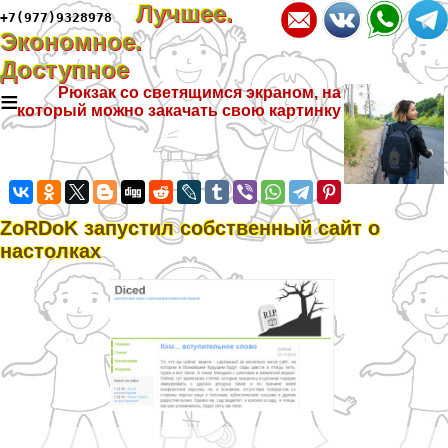
Лучшее.
+7(977)9328978
Экономное.
Доступное
≡
Рюкзак со светящимся экраном, на
который можно закачать свою картинку
ZoRDoK запустил собственный сайт о
настолках