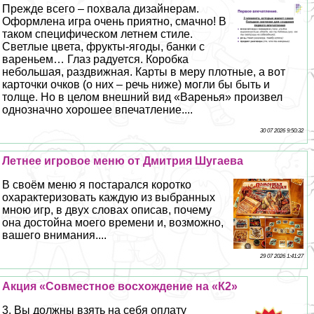
Прежде всего – похвала дизайнерам.
Оформлена игра очень приятно, смачно! В
таком специфическом летнем стиле.
Светлые цвета, фрукты-ягоды, банки с
вареньем… Глаз радуется. Коробка
небольшая, раздвижная. Карты в меру плотные, а вот
карточки очков (о них – речь ниже) могли бы быть и
толще. Но в целом внешний вид «Варенья» произвел
однозначно хорошее впечатление....
30 07 2026 9:50:32
Летнее игровое меню от Дмитрия Шугаева
В своём меню я постарался коротко
охаpaктеризовать каждую из выбранных
мною игр, в двух словах описав, почему
она достойна моего времени и, возможно,
вашего внимания....
29 07 2026 1:41:27
Акция «Совместное восхождение на «К2»
3. Вы должны взять на себя оплату