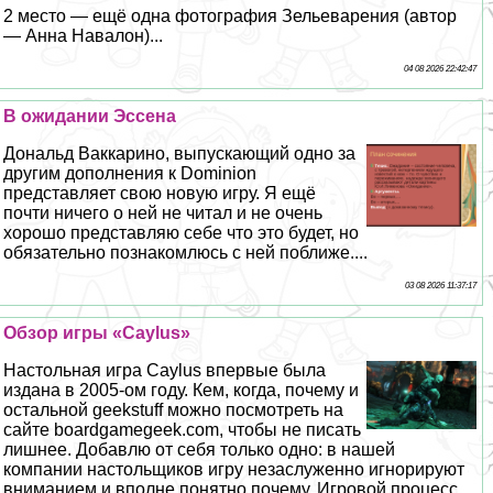
2 место — ещё одна фотография Зельеварения (автор
— Анна Навалон)...
04 08 2026 22:42:47
В ожидании Эссена
Дональд Ваккарино, выпускающий одно за
другим дополнения к Dominion
представляет свою новую игру. Я ещё
почти ничего о ней не читал и не очень
хорошо представляю себе что это будет, но
обязательно познакомлюсь с ней поближе....
03 08 2026 11:37:17
Обзор игры «Caylus»
Настольная игра Caylus впервые была
издана в 2005-ом году. Кем, когда, почему и
остальной geekstuff можно посмотреть на
сайте boardgamegeek.com, чтобы не писать
лишнее. Добавлю от себя только одно: в нашей
компании настольщиков игру незаслуженно игнорируют
вниманием и вполне понятно почему. Игровой процесс