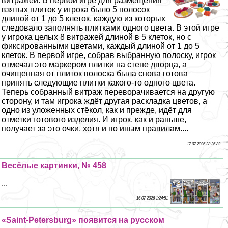
витражей. В первой игре для размещения
взятых плиток у игрока было 5 полосок
длиной от 1 до 5 клеток, каждую из которых
следовало заполнять плитками одного цвета. В этой игре
у игрока целых 8 витражей длиной в 5 клеток, но с
фиксированными цветами, каждый длиной от 1 до 5
клеток. В первой игре, собрав выбранную полоску, игрок
отмечал это маркером плитки на стене дворца, а
очищенная от плиток полоска была снова готова
принять следующие плитки какого-то одного цвета.
Теперь собранный витраж переворачивается на другую
сторону, и там игрока ждёт другая раскладка цветов, а
одно из уложенных стёкол, как и прежде, идёт для
отметки готового изделия. И игрок, как и раньше,
получает за это очки, хотя и по иным правилам....
17 07 2026 23:26:32
Весёлые картинки, № 458
...
16 07 2026 1:24:51
«Saint-Petersburg» появится на русском