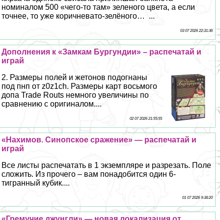
номиналом 500 «чего-то там» зеленого цвета, а если
точнее, то уже коричневато-зелёного… ...
03 07 2026 22:31:36
Дополнения к «Замкам Бургундии» – распечатай и
играй
2. Размеры полей и жетонов подогнаны
под пнп от z0z1ch. Размеры карт восьмого
допа Trade Routs немного увеличины по
сравнению с оригиналом....
02 07 2026 21:55:55
«Нахимов. Синопское сражение» — распечатай и
играй
Все листы распечатать в 1 экземпляре и разрезать. Поле
сложить. Из прочего – вам понадобится один 6-
тигранный кубик....
01 07 2026 9:38:20
«Гремучие джунгли» — новая локализация от