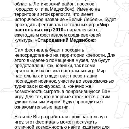
область, Летичевский район, поселок
городского типа Меджибож). Именно на
территории этой крепости, что имеет
историческое название «Белый Лебедь», будет
проходить фестиваль настольных игр «
Мир
настольных игр 2010
» параллельно с
ежегодным фестивалем средневековой
культуры «
Стародавний Меджибож
».
Сам фестиваль будет проходить
непосредственно на территории крепости. Для
этого выделено помещения музея, где будут
представлены как новинки, так всеми
признанная классика настольных игр. Мир
настольных игр ждет вас: презентации
последних новинок, участие во всевозможных
турнирах и конкурсах, и, конечно же,
возможность сыграть в понравившуюся Вам
игру. Для тех, кто впервые столкнётся с этим
удивительным миром, будут проводиться
ознакомительные партии.
Если же Вы разработали свою настольную
игру, этот фестиваль может послужить
отличной возможностью найти издателя для