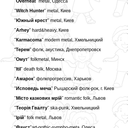
"
Overheat
" metal, Одесса
"
Witch Hunter
" metal, Киев
"
Южный крест
" metal, Киев
"
Arhey
" hard&heavy, Киев
"
Кarmacoma
" modern metal, Хмельницкий
“
Терем
” фолк, акустика, Днепропетровск
"
Омут
" folkmetal, Минск
"
Itil
" death folk, Москва
"
Амарок
" фолкпрогрессив, Харьков
"
Исповедь меча
" Рыцарский фолк-рок, г. Киев
"
Місто казкових мрій
" romantic folk, Львов
"
Теорія Гвалту
" ska-punk, Хмельницкий
"
Ірій
" folk metal, Львов
"
Фауст
"art-gothic-sympho-meta, Одеса