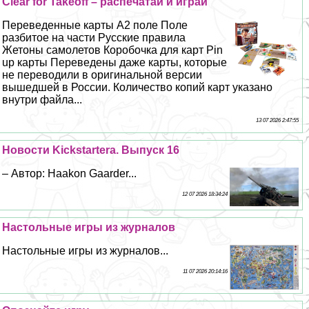
Clear for Takeoff – распечатай и играй
Переведенные карты А2 поле Поле
разбитое на части Русские правила
Жетоны самолетов Коробочка для карт Pin
up карты Переведены даже карты, которые
не переводили в оригинальной версии
вышедшей в России. Количество копий карт указано
внутри файла...
13 07 2026 2:47:55
Новости Kickstarterа. Выпуск 16
– Автор: Haakon Gaarder...
12 07 2026 18:34:24
Настольные игры из журналов
Настольные игры из журналов...
11 07 2026 20:14:16