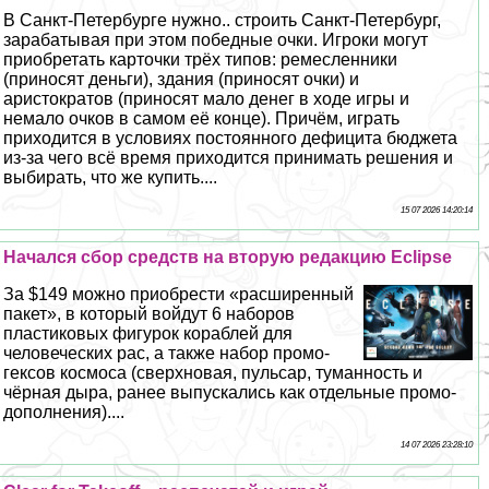
В Санкт-Петербурге нужно.. строить Санкт-Петербург,
заpaбатывая при этом победные очки. Игроки могут
приобретать карточки трёх типов: ремесленники
(приносят деньги), здания (приносят очки) и
аристократов (приносят мало денег в ходе игры и
немало очков в самом её конце). Причём, играть
приходится в условиях постоянного дефицита бюджета
из-за чего всё время приходится принимать решения и
выбирать, что же купить....
15 07 2026 14:20:14
Начался сбор средств на вторую редакцию Eclipse
За $149 можно приобрести «расширенный
пакет», в который войдут 6 наборов
пластиковых фигурок кораблей для
человеческих рас, а также набор промо-
гексов космоса (сверхновая, пульсар, туманность и
чёрная дыра, ранее выпускались как отдельные промо-
дополнения)....
14 07 2026 23:28:10