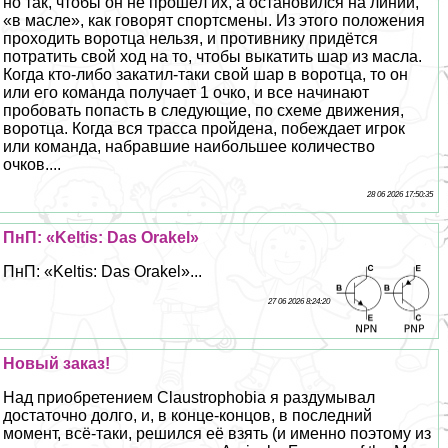
но так, чтобы он не прошёл их, а остановился на линии,
«в масле», как говорят спортсмены. Из этого положения
проходить воротца нельзя, и противнику придётся
потратить свой ход на то, чтобы выкатить шар из масла.
Когда кто-либо закатил-таки свой шар в воротца, то он
или его комaнда получает 1 очко, и все начинают
пробовать попасть в следующие, по схеме движения,
воротца. Когда вся трасса пройдена, побеждает игрок
или комaнда, набравшие наибольшее количество
очков....
28 06 2026 17:50:35
ПнП: «Keltis: Das Orakel»
ПнП: «Keltis: Das Orakel»...
27 06 2026 8:24:20
Новый заказ!
Над приобретением Claustrophobia я раздумывал
достаточно долго, и, в конце-концов, в последний
момент, всё-таки, решился её взять (и именно поэтому из