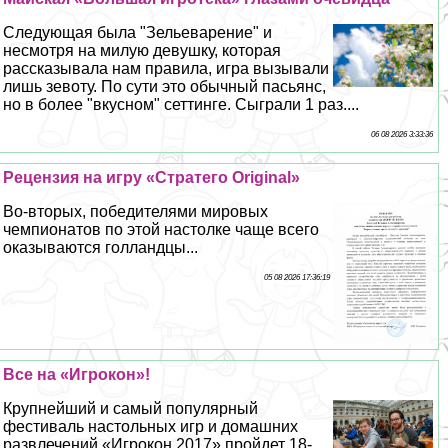
Следующая была "Зельеварение" и
несмотря на милую дeвyшку, которая
рассказывала нам правила, игра вызывали
лишь зевоту. По сути это обычный пасьянс,
но в более "вкусном" сеттинге. Сыграли 1 раз....
06 08 2026 3:33:36
Рецензия на игру «Стратего Original»
Во-вторых, победителями мировых
чемпионатов по этой настолке чаще всего
оказываются голландцы...
05 08 2026 17:36:19
Все на «Игрокон»!
Крупнейший и самый популярный
фестиваль настольных игр и домашних
развлечений «Игрокон 2017» пройдет 18-