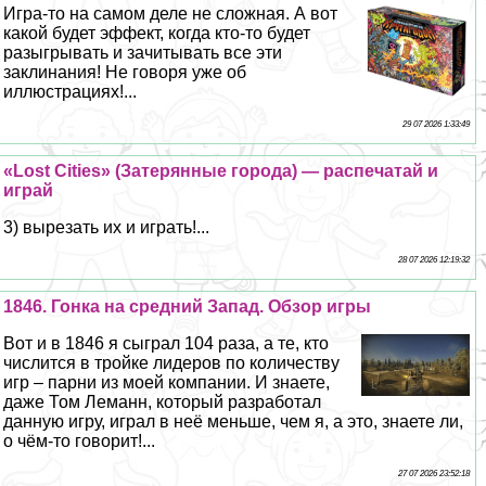
Игра-то на самом деле не сложная. А вот
какой будет эффект, когда кто-то будет
разыгрывать и зачитывать все эти
заклинания! Не говоря уже об
иллюстрациях!...
29 07 2026 1:33:49
«Lost Cities» (Затерянные города) — распечатай и
играй
3) вырезать их и играть!...
28 07 2026 12:19:32
1846. Гонка на средний Запад. Обзор игры
Вот и в 1846 я сыграл 104 раза, а те, кто
числится в тройке лидеров по количеству
игр – парни из моей компании. И знаете,
даже Том Леманн, который разработал
данную игру, играл в неё меньше, чем я, а это, знаете ли,
о чём-то говорит!...
27 07 2026 23:52:18