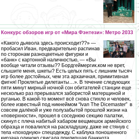
Конкурс обзоров игр от «Мира Фэнтези»: Метро 2033
«Какого дьявола здесь происходит??» —
пробасил Иван, предварительно распинав
по сторонам разноцветные фигурки и
«банк» с картонной наличностью, — «Вы
вообще читали отзывы?? Бордгeймергик.ком не врет,
слышите меня, шкеты? Есть целых пять с лишним тысяч
игр более достойных, чем эта архаичная, примитивная
фигня! Проклятые дилетанты…». В течение следующих
пяти минут мирный ночной сон обитателей станции еще
несколько раз прерывался забористой матерщиной и
руганью. В какой-то момент всё снова стихло и человек,
более известный под никнеймом “Ivan The Dicemaster” в
совсем далёкой и уже полузабытой прошлой жизни на
«поверхности», прошел в соседнюю секцию палатки,
скинул с плеча набитый хабаром вещмешок армейского
образца и повалился на раскладушку, даже не стянув с
тела «походную» спецодежду. С каблука поношенного
кирзача одиноко свисала прилипшая банкнота