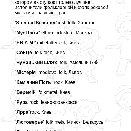
котором выступают только лучшие
исполнители фольклорной и фолк-роковой
музыки из разных стран:
“
Spiritual Seasons
” irish folk, Харьков
"
MystTerra
" ethno-industrial, Москва
"
F.R.A.M.
" mittelalterrock, Киев
"
СонЦе
" folk rock, Киев
"
ЧумацьКий шлЯх
" folk, Хмельницкий
"
Містерія
" medieval folk, Львов
"
Кам'яний Гість
" rock, Киев
"
Веремій
" folkmetal, Киев
"
Рура
"rock, Івано-франковск
"
Ярра
"rock, Киев
"
Лютоверье
" folk metal Минск, Беларусь