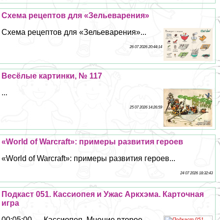
Схема рецептов для «Зельеварения»
Схема рецептов для «Зельеварения»...
26 07 2026 20:44:14
Весёлые картинки, № 117
...
25 07 2026 14:26:59
«World of Warcraft»: примеры развития героев
«World of Warcraft»: примеры развития героев...
24 07 2026 18:32:43
Подкаст 051. Кассиопея и Ужас Аркхэма. Карточная
игра
00:05:00 — Кассиопея. Мнение второе...