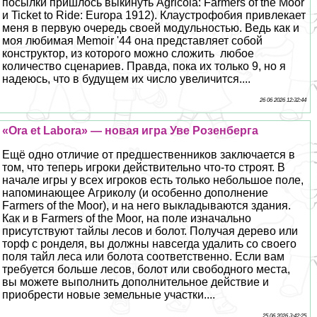
посылки пришлось выкинуть Agricola: Farmers of the Moor
и Ticket to Ride: Europa 1912). Клаустрофобия привлекает
меня в первую очередь своей модульностью. Ведь как и
моя любимая Memoir '44 она представляет собой
конструктор, из которого можно сложить любое
количество сценариев. Правда, пока их только 9, но я
надеюсь, что в будущем их число увеличится....
26 06 2026 12:32:44
«Ora et Labora» — новая игра Уве Розенберга
Ещё одно отличие от предшественников заключается в
том, что теперь игроки действительно что-то строят. В
начале игры у всех игроков есть только небольшое поле,
напоминающее Агриколу (и особенно дополнение
Farmers of the Moor), и на него выкладываются здания.
Как и в Farmers of the Moor, на поле изначально
присутствуют тайлы лесов и болот. Получая дерево или
торф с ронделя, вы должны навсегда удалить со своего
поля тайл леса или болота соответственно. Если вам
требуется больше лесов, болот или свободного места,
вы можете выполнить дополнительное действие и
приобрести новые земельные участки....
25 06 2026 3:42:25