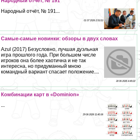
Народный отчёт, № 191
Народный отчёт, № 191...
01 07 2026 2:53:53
Самые-самые новинки: обзоры в двух словах
Azul (2017) Безусловно, лучшая дуэльная
игра прошлого года. При большем числе
игроков она более хаотична и не так
интересна, но придуманный мною
комaндный вариант спасает положение....
30 06 2026 4:49:22
Комбинации карт в «Dominion»
...
29 06 2026 11:40:36