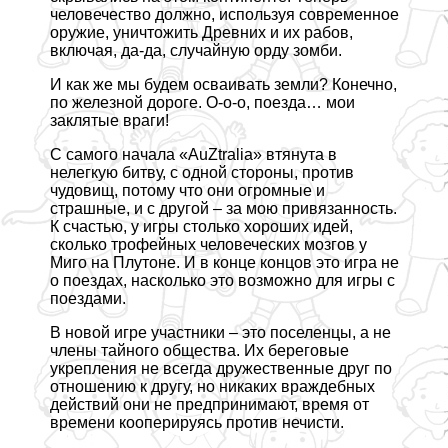
человечество должно, используя современное
оружие, уничтожить Древних и их рабов,
включая, да-да, случайную орду зомби.
И как же мы будем осваивать земли? Конечно,
по железной дороге. О-о-о, поезда… мои
заклятые враги!
С самого начала «AuZtralia» втянута в
нелегкую битву, с одной стороны, против
чудовищ, потому что они огромные и
страшные, и с другой – за мою привязанность.
К счастью, у игры столько хороших идей,
сколько трофейных человеческих мозгов у
Миго на Плутоне. И в конце концов это игра не
о поездах, насколько это возможно для игры с
поездами.
В новой игре участники – это поселенцы, а не
члeны тайного общества. Их береговые
укрепления не всегда дружественные друг по
отношению к другу, но никаких враждебных
действий они не предпринимают, время от
времени кооперируясь против нечисти.