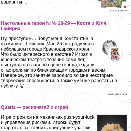
варианты:...
08 07 2026 9:11:53
Настольные герои №№ 28-29 — Костя и Юля
Гeйнрих
Ну, приступим… Зовут меня Константин, а
фамилия – Гeйнрих. Мне 26 лет, родился в
небольшом городе Краснодарского края.
Что было интересного в детстве? Играл в
юношеском театре в течение семи лет,
выступал на главной сцене города, ездили
с гастролями по близлежащим городам и весям.
Наверное, это занятие зародило во мне некоторые
творческие способности, а также умение работать на
публику. 🙂...
07 07 2026 0:15:34
Quartz — распечатай и играй
Игра строится на механиках push-your-luck
и управления рисками. Игроки будут
стараться застолбить наилучшие участки