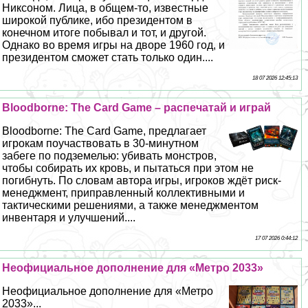
Никсоном. Лица, в общем-то, известные
широкой публике, ибо президентом в
конечном итоге побывал и тот, и другой.
Однако во время игры на дворе 1960 год, и
президентом сможет стать только один....
18 07 2026 12:45:13
Bloodborne: The Card Game – распечатай и играй
Bloodborne: The Card Game, предлагает
игрокам поучаствовать в 30-минутном
забеге по подземелью: убивать монстров,
чтобы собирать их кровь, и пытаться при этом не
погибнуть. По словам автора игры, игроков ждёт риск-
менеджмент, приправленный коллективными и
тактическими решениями, а также менеджментом
инвентаря и улучшений....
17 07 2026 0:44:12
Неофициальное дополнение для «Метро 2033»
Неофициальное дополнение для «Метро
2033»...