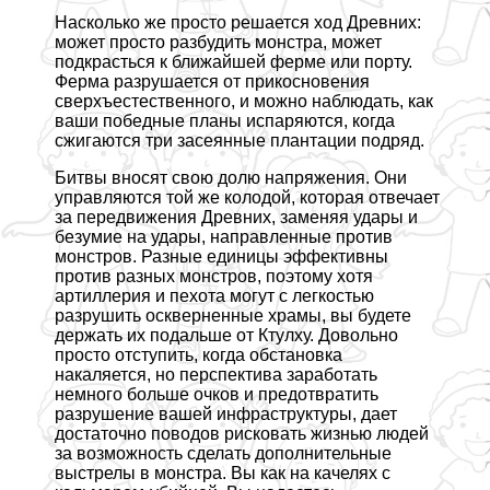
Насколько же просто решается ход Древних:
может просто разбудить монстра, может
подкрасться к ближайшей ферме или порту.
Ферма разрушается от прикосновения
сверхъестественного, и можно наблюдать, как
ваши победные планы испаряются, когда
сжигаются три засеянные плантации подряд.
Битвы вносят свою долю напряжения. Они
управляются той же колодой, которая отвечает
за передвижения Древних, заменяя удары и
безумие на удары, направленные против
монстров. Разные единицы эффективны
против разных монстров, поэтому хотя
артиллерия и пехота могут с легкостью
разрушить оскверненные храмы, вы будете
держать их подальше от Ктулху. Довольно
просто отступить, когда обстановка
накаляется, но перспектива заработать
немного больше очков и предотвратить
разрушение вашей инфраструктуры, дает
достаточно поводов рисковать жизнью людей
за возможность сделать дополнительные
выстрелы в монстра. Вы как на качелях с