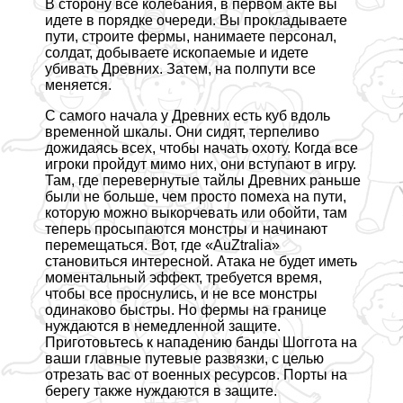
В сторону все колебания, в первом акте вы
идете в порядке очереди. Вы прокладываете
пути, строите фермы, нанимаете персонал,
солдат, добываете ископаемые и идете
убивать Древних. Затем, на полпути все
меняется.
С самого начала у Древних есть куб вдоль
временной шкалы. Они сидят, терпеливо
дожидаясь всех, чтобы начать охоту. Когда все
игроки пройдут мимо них, они вступают в игру.
Там, где перевернутые тайлы Древних раньше
были не больше, чем просто помеха на пути,
которую можно выкорчевать или обойти, там
теперь просыпаются монстры и начинают
перемещаться. Вот, где «AuZtralia»
становиться интересной. Атака не будет иметь
моментальный эффект, требуется время,
чтобы все проснулись, и не все монстры
одинаково быстры. Но фермы на границе
нуждаются в немедленной защите.
Приготовьтесь к нападению банды Шоггота на
ваши главные путевые развязки, с целью
отрезать вас от военных ресурсов. Порты на
берегу также нуждаются в защите.