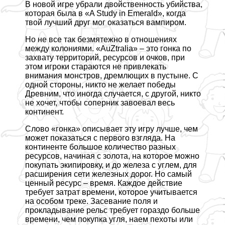
В новой игре убрали двойственность убийства,
которая была в «A Study in Emerald», когда
твой лучший друг мог оказаться вампиром.
Но не все так безмятежно в отношениях
между колониями. «AuZtralia» – это гонка по
захвату территорий, ресурсов и очков, при
этом игроки стараются не привлекать
внимания монстров, дремлющих в пустыне. С
одной стороны, никто не желает победы
Древним, что иногда случается, с другой, никто
не хочет, чтобы соперник завоевал весь
континент.
Слово «гонка» описывает эту игру лучше, чем
может показаться с первого взгляда. На
континенте большое количество разных
ресурсов, начиная с золота, на которое можно
покупать экипировку, и до железа с углем, для
расширения сети железных дорог. Но самый
ценный ресурс – время. Каждое действие
требует затрат времени, которое учитывается
на особом треке. Засевание поля и
прокладывание рельс требует гораздо больше
времени, чем покупка угля, наем пехоты или