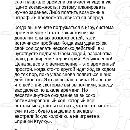
слот на шкале времени означает упущенную
где-то возможность, поэтому планировать
нужно заранее. Либо платить возможные
штрафы и продолжать двигаться вперед.
Когда вы начнете погружаться в игру, система
времени может стать как источником
дополнительных возможностей, так и
источником проблем. Когда вам удается за
свой ход сделать несколько действий, вы
чувствуете подъем. Наем людей, разработка
шахт, расширение территорий. Великолепно!
Цена за все это великолепие – это временный
простой, когда кто-то другой идет ход за ходом
до тех пор, пока у вас снова появиться шанс
действовать. Это лишь ваша вина. Вы знали,
что действия, которые вы выполнили, заведут
вас далеко по шкале времени. Но
десятиминутное ожидание за высоко
оптимизированный ход, который все
остальные должны нагнать, что ж, это может
считаться, будто вы делаете вклад в
австралийскую колонию, а не играете в
«прибей Ктулху».