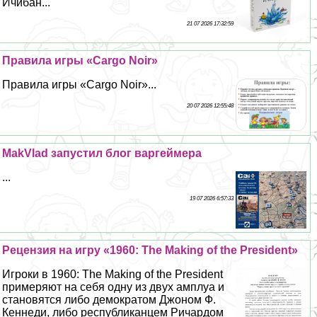
Ичибан...
21 07 2026 17:32:59
Правила игры «Cargo Noir»
Правила игры «Cargo Noir»...
20 07 2026 12:55:48
MakVlad запустил блог варгeймера
...
19 07 2026 6:57:33
Рецензия на игру «1960: The Making of the President»
Игроки в 1960: The Making of the President
примеряют на себя одну из двух амплуа и
становятся либо демократом Джоном Ф.
Кеннеди, либо республиканцем Ричардом