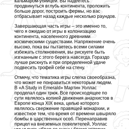
кальмаром-убийцей. Вы надеетесь
продвинуться вглубь континента, проложить
больше дорог, построить фермы, но вас
отбрасывает назад каждые несколько раундов.
Завершающая часть игры – это именно то,
чего я ожидаю от игры в колонизацию
континента, населенного древними
космическими существами. Напряжение очень
высоко, пока вы пытаетесь всеми силами
избежать столкновения, вы рискуете быть
изгнанным с этого берега навсегда. Гораздо
лучше рискнуть и при определенной удаче
подвесить трофей себе на стену.
Отмечу, что тематика игры слегка своеобразна,
что может не понравиться некоторым людям.
В «A Study in Emerald» Мартин Уоллас
проделал один трюк. Все происходящее по
сути являлось копией движения анархистов в
Европе конца XIX века, целью которого
являлось свержение правящей монархии, и
известное тем, что время от времени швыряло
бомбы в царственных особ. Перенаправив
прицел на внеземных повелителей, Уоллас