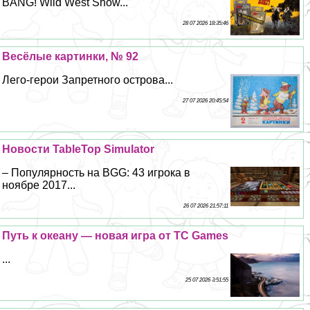
BANG! Wild West Show...
28 07 2026 18:35:46
Весёлые картинки, № 92
Лего-герои Запретного острова...
27 07 2026 20:45:54
Новости TableTop Simulator
– Популярность на BGG: 43 игрока в
ноябре 2017...
26 07 2026 21:57:11
Путь к океану — новая игра от TC Games
...
25 07 2026 3:51:55