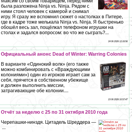
Максим со своим товарищем, перед ними
была разложена Ninja vs. Ninja. Рядом с
ними стоял человек с камерой и снимал
игру. Я сразу же вспомнил сюжет о настолках в Питере,
где в кадре тоже мелькала Ninja vs. Ninja. Я быстренько
обошёл весь зал, пощёлкал телефоном игрушки на
столах и задался вопросом: во что же сыграть?...
24 06 2026 12:33:56
Официальный анонс Dead of Winter: Warring Colonies
В варианте «Одинокий волк» (его также
можно комбинировать с «Враждующими
колониями») один из игроков играет сам за
себя, прячется в собственном убежище
и должен выполнить миссии,
затрагивающие обе колонии....
23 06 2026 10:57:47
Отчёт за неделю с 25 по 31 октября 2010 года
Черепашки-нинздя. Цитадель Шреддера —
...