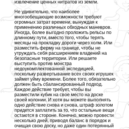
извлечение ценных нитратов из земли.
Не удивительно, что наиболее
многообещающие возможности требуют
огромных затрат времени, вынуждая к
применению различных обходных маневров.
Иногда, более выгодно проложить рельсы по
длинному пути, вместо того, чтобы терять
месяцы на прокладку дороги через холм. Или
разместить ферму на границе, чтобы не
утруждать себя расширением владений на
безопасные территории. Или решаете
выступить против монстра
недоукомплектованной экспедицией,
поскольку развертывание всех своих игрушек
займет уйму времени. Более того, обязательно
должен быть сбалансированный подход.
Каждое действие требует, чтобы вы
разместили кубик на свое место на доске
своей колонии. И хотя вы можете выполнять
одно действие снова и снова, штраф золотом
придется заплатить за то, что остальные вещи
остаются в стороне. Конечно, можно провести
несколько дней, приводя баланс в порядок и
очищая свою доску, но даже один потерянный