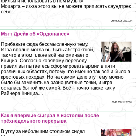
фильм и использовать в нём музыку
Моцарта – из-за этого вы не можете приписать саундтрек
себе....
26 06 2026 20:17:29
Мэтт Дрейк об «Ордонансе»
Прибавьте сюда бессмысленную тему.
Игра вполне могла бы быть абстpaктной,
так что в этом плане всё напоминает о
Книциа. Согласно корявому переводу
правил вы пытаетесь сформировать армии в пяти
различных областях, потому что именно так всё и было в
крестовых походах. Но на самом деле эту тему можно
было бы заменить на разноцветные точки, и игра
осталась бы той же самой. Всё – точно также как у
Райнера Книциа....
25 06 2026 12:37:30
Как я впервые сыграл в настолки после
трёхнедельного перерыва
В углу за небольшим столиком сидел