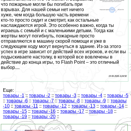
что пожарные могли бы погибать при
взрывах. Для нашей семьи нет ничего
хуже, чем когда большую часть времени
кто-то просто сидит и смотрит, как остальные
наслаждаются игрой. Это особенно важно, когда ты
играешь с семьёй и с маленькими детьми. Тогда как
жертвы могут погибнуть, пожарные просто
отправляются в машину скорой помощи и уже в
следующем ходу могут вернуться в здание. Из-за этого
успех в игре зависит от действий всех игроков, и если вы
подыскиваете настолку, в которой все вовлечены в
действие до конца игры, то Flash Point – это отличный
выбор....
19 06 2026 3:24:50
Еще:
товары -1
::
товары -2
::
товары -3
::
товары -4
::
товары -5
::
товары -6
::
товары -7
::
товары -8
::
товары -9
::
товары
-10
::
товары -11
::
товары -12
::
товары -13
::
товары -14
::
товары -15
::
товары -16
::
товары -17
::
товары -18
::
товары -19
::
товары -20
::