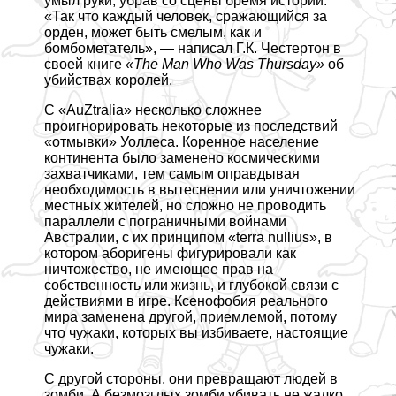
умыл руки, убрав со сцены бремя истории.
«Так что каждый человек, сражающийся за
орден, может быть смелым, как и
бомбометатель», — написал Г.К. Честертон в
своей книге
«The
Man
Who
Was
Thursday»
об
убийствах королей.
С «AuZtralia» несколько сложнее
проигнорировать некоторые из последствий
«отмывки» Уоллеса. Коренное население
континента было заменено космическими
захватчиками, тем самым оправдывая
необходимость в вытеснении или уничтожении
местных жителей, но сложно не проводить
параллели с пограничными войнами
Австралии, с их принципом «terra nullius», в
котором аборигены фигурировали как
ничтожество, не имеющее прав на
собственность или жизнь, и глубокой связи с
действиями в игре. Ксенофобия реального
мира заменена другой, приемлемой, потому
что чужаки, которых вы избиваете, настоящие
чужаки.
С другой стороны, они превращают людей в
зомби. А безмозглых зомби убивать не жалко,