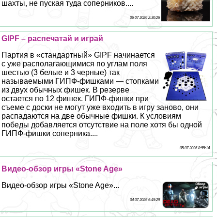
шахты, не пуская туда соперников....
06 07 2026 2:30:26
GIPF – распечатай и играй
Партия в «стандартный» GIPF начинается
с уже располагающимися по углам поля
шестью (3 белые и 3 черные) так
называемыми ГИПФ-фишками — стопками
из двух обычных фишек. В резерве
остается по 12 фишек. ГИПФ-фишки при
съеме с доски не могут уже входить в игру заново, они
распадаются на две обычные фишки. К условиям
победы добавляется отсутствие на поле хотя бы одной
ГИПФ-фишки соперника....
05 07 2026 8:55:14
Видео-обзор игры «Stone Age»
Видео-обзор игры «Stone Age»...
04 07 2026 6:45:29