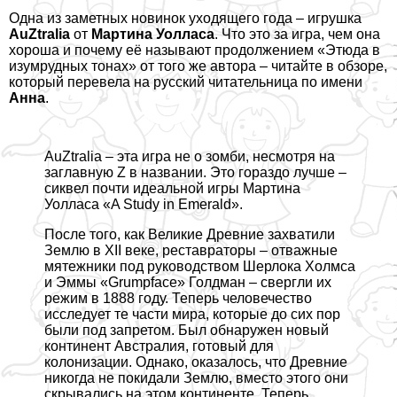
Одна из заметных новинок уходящего года – игрушка
AuZtralia
от
Мартина Уолласа
. Что это за игра, чем она
хороша и почему её называют продолжением «Этюда в
изумрудных тонах» от того же автора – читайте в обзоре,
который
перевела
на русский читательница по имени
Анна
.
AuZtralia – эта игра не о зомби, несмотря на
заглавную Z в названии. Это гораздо лучше –
сиквел почти идеальной игры Мартина
Уолласа «A Study in Emerald».
После того, как Великие Древние захватили
Землю в XII веке, реставраторы – отважные
мятежники под руководством Шерлока Холмса
и Эммы «Grumpface» Голдман – свергли их
режим в 1888 году. Теперь человечество
исследует те части мира, которые до сих пор
были под запретом. Был обнаружен новый
континент Австралия, готовый для
колонизации. Однако, оказалось, что Древние
никогда не покидали Землю, вместо этого они
скрывались на этом континенте. Теперь