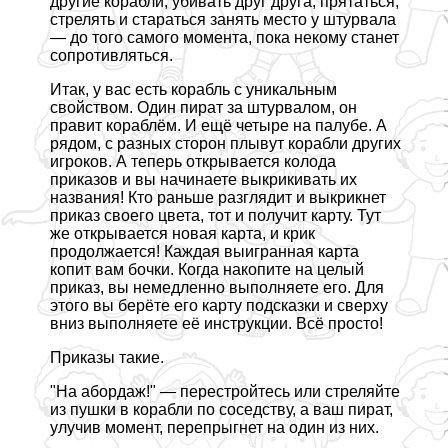
другие корабли, убивать друг друга, прятаться,
стрелять и стараться занять место у штурвала
— до того самого момента, пока некому станет
сопротивляться.
Итак, у вас есть корабль с уникальным
свойством. Один пират за штурвалом, он
правит кораблём. И ещё четыре на палубе. А
рядом, с разных сторон плывут корабли других
игроков. А теперь открывается колода
приказов и вы начинаете выкрикивать их
названия! Кто раньше разглядит и выкрикнет
приказ своего цвета, тот и получит карту. Тут
же открывается новая карта, и крик
продолжается! Каждая выигранная карта
копит вам бочки. Когда накопите на целый
приказ, вы немедленно выполняете его. Для
этого вы берёте его карту подсказки и сверху
вниз выполняете её инструкции. Всё просто!
Приказы такие.
"На абордаж!" — перестройтесь или стреляйте
из пушки в корабли по соседству, а ваш пират,
улучив момент, перепрыгнет на один из них.