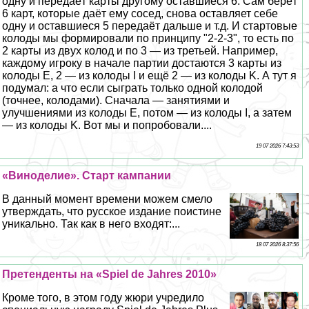
одну и передаёт карты другому оставшиеся 6. Сам берёт
6 карт, которые даёт ему сосед, снова оставляет себе
одну и оставшиеся 5 передаёт дальше и т.д. И стартовые
колоды мы формировали по принципу "2-2-3", то есть по
2 карты из двух колод и по 3 — из третьей. Например,
каждому игроку в начале партии достаются 3 карты из
колоды E, 2 — из колоды I и ещё 2 — из колоды K. А тут я
подумал: а что если сыграть только одной колодой
(точнее, колодами). Сначала — занятиями и
улучшениями из колоды E, потом — из колоды I, а затем
— из колоды K. Вот мы и попробовали....
19 07 2026 7:43:53
«Виноделие». Старт кампании
В данный момент времени можем смело
утверждать, что русское издание поистине
уникально. Так как в него входят:...
18 07 2026 8:37:56
Претенденты на «Spiel de Jahres 2010»
Кроме того, в этом году жюри учредило