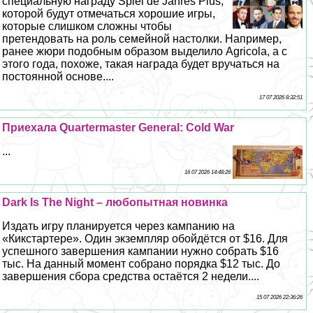
специальную награду Spiel de Jahres Plus,
которой будут отмечаться хорошие игры,
которые слишком сложны чтобы
претендовать на роль семейной настолки. Например,
ранее жюри подобным образом выделило Agricola, а с
этого года, похоже, такая награда будет вручаться на
постоянной основе....
17 07 2026 8:32:51
Приехала Quartermaster General: Cold War
...
16 07 2026 14:48:26
Dark Is The Night – любопытная новинка
Издать игру планируется через кампанию на
«Кикстартере». Один экземпляр обойдётся от $16. Для
успешного завершения кампании нужно собрать $16
тыс. На данный момент собрано порядка $12 тыс. До
завершения сбора средства остаётся 2 недели....
15 07 2026 22:36:26