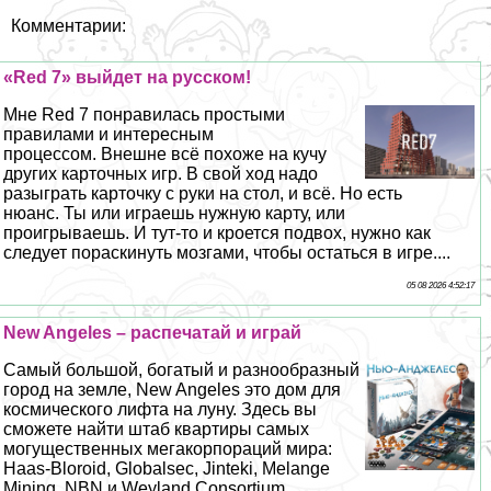
Комментарии:
«Red 7» выйдет на русском!
Мне Red 7 понравилась простыми
правилами и интересным
процессом. Внешне всё похоже на кучу
других карточных игр. В свой ход надо
разыграть карточку с руки на стол, и всё. Но есть
нюанс. Ты или играешь нужную карту, или
проигрываешь. И тут-то и кроется подвох, нужно как
следует пораскинуть мозгами, чтобы остаться в игре....
05 08 2026 4:52:17
New Angeles – распечатай и играй
Самый большой, богатый и разнообразный
город на земле, New Angeles это дом для
космического лифта на луну. Здесь вы
сможете найти штаб квартиры самых
могущественных мегакорпораций мира:
Haas-Bloroid, Globalsec, Jinteki, Melange
Mining, NBN и Weyland Consortium....