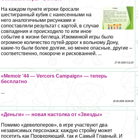
На каждом пункте игроки бросали
шестигранный кубик с нанесенными на
него аналогичными рисунками и
сопоставляли результат с картой, в случае
совпадения и происходило то или иное
событие в жизни беглеца. Изюминкой игры было
огромное количество путей-дорог к вольному Дону,
какие-то были более долгие, но менее опасные, другие –
соответственно, покороче и рискованней. ...
27 06 2026 0:11:20
«Memoir ’44 — Vercors Campaign» — теперь
бесплатно
...
26 06 2026 18:45:28
«Деньги» — новая настолка от «Звезды»
Помимо «девелоперов», в игре участвуют два
независимых персонажа: каждую стройку может
посетить как Проверяющий, так и Самый Главный. И