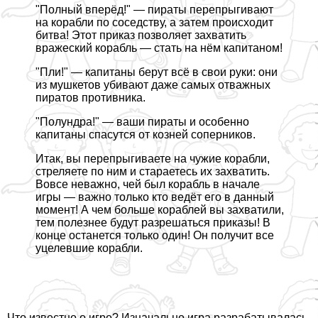
"Полный вперёд!" — пираты перепрыгивают
на корабли по соседству, а затем происходит
битва! Этот приказ позволяет захватить
вражеский корабль — стать на нём капитаном!
"Пли!" — капитаны берут всё в свои руки: они
из мушкетов убивают даже самых отважных
пиратов противника.
"Полундра!" — ваши пираты и особенно
капитаны спасутся от козней соперников.
Итак, вы перепрыгиваете на чужие корабли,
стреляете по ним и стараетесь их захватить.
Вовсе неважно, чей был корабль в начале
игры — важно только кто ведёт его в данный
момент! А чем больше кораблей вы захватили,
тем полезнее будут разрешаться приказы! В
конце останется только один! Он получит все
уцелевшие корабли.
Что известно о игре? Изначально игра разpaбатывалась