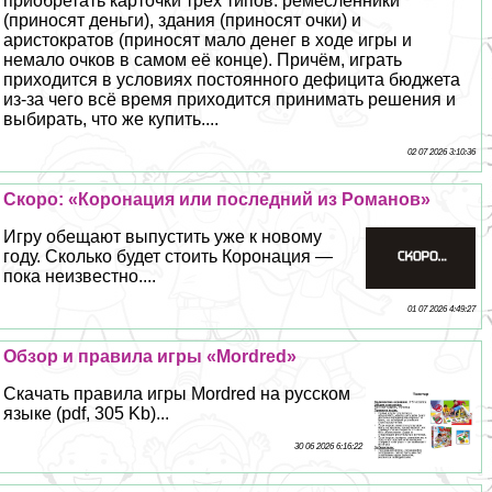
приобретать карточки трёх типов: ремесленники
(приносят деньги), здания (приносят очки) и
аристократов (приносят мало денег в ходе игры и
немало очков в самом её конце). Причём, играть
приходится в условиях постоянного дефицита бюджета
из-за чего всё время приходится принимать решения и
выбирать, что же купить....
02 07 2026 3:10:36
Скоро: «Коронация или последний из Романов»
Игру обещают выпустить уже к новому
году. Сколько будет стоить Коронация —
пока неизвестно....
01 07 2026 4:49:27
Обзор и правила игры «Mordred»
Скачать правила игры Mordred на русском
языке (pdf, 305 Kb)...
30 06 2026 6:16:22