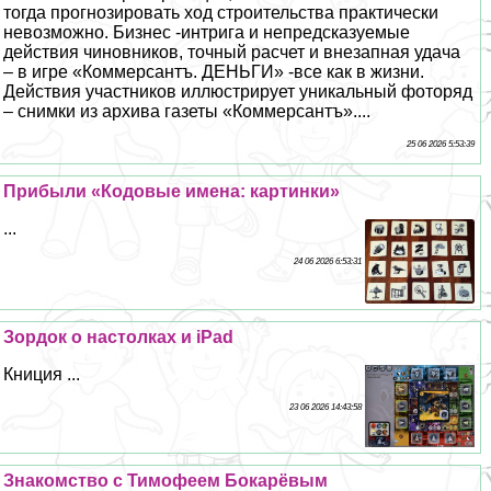
тогда прогнозировать ход строительства пpaктически
невозможно. Бизнес -интрига и непредсказуемые
действия чиновников, точный расчет и внезапная удача
– в игре «Коммерсантъ. ДЕНЬГИ» -все как в жизни.
Действия участников иллюстрирует уникальный фоторяд
– снимки из архива газеты «Коммерсантъ»....
25 06 2026 5:53:39
Прибыли «Кодовые имена: картинки»
...
24 06 2026 6:53:31
Зордок о настолках и iPad
Книция ...
23 06 2026 14:43:58
Знакомство с Тимофеем Бокарёвым