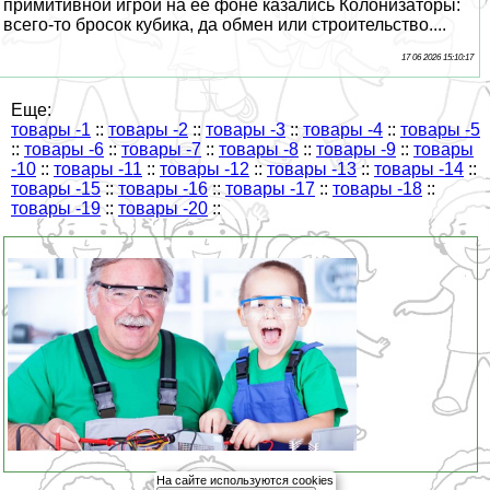
примитивной игрой на её фоне казались Колонизаторы:
всего-то бросок кубика, да обмен или строительство....
17 06 2026 15:10:17
Еще:
товары -1
::
товары -2
::
товары -3
::
товары -4
::
товары -5
::
товары -6
::
товары -7
::
товары -8
::
товары -9
::
товары
-10
::
товары -11
::
товары -12
::
товары -13
::
товары -14
::
товары -15
::
товары -16
::
товары -17
::
товары -18
::
товары -19
::
товары -20
::
На сайте используются cookies