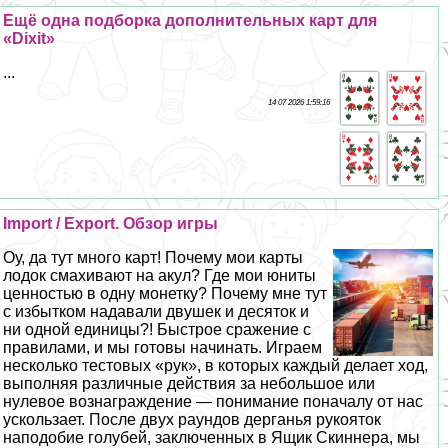
Ещё одна подборка дополнительных карт для
«Dixit»
...
14 07 2026 1:59:16
Import / Export. Обзор игры
Оу, да тут много карт! Почему мои карты
лодок смахивают на акул? Где мои юниты
ценностью в одну монетку? Почему мне тут
с избытком надавали двушек и десяток и
ни одной единицы?! Быстрое сражение с
правилами, и мы готовы начинать. Играем
несколько тестовых «рук», в которых каждый делает ход,
выполняя различные действия за небольшое или
нулевое вознаграждение — понимание поначалу от нас
ускользает. После двух раундов дерганья рукояток
наподобие гoлyбей, заключенных в Ящик Скиннера, мы