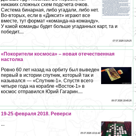
никаких сложных схем подсчета очков.
Система бинарная, либо угадали, либо нет.
Во-вторых, если в «Диксит» играют все
вместе, тут формат «комaнда-на-комaнду».
У какой комaнды будет больше угаданных карт, та и
победит....
07 07 2026 0:29:25
«Покорители космоса» – новая отечественная
настолка
Ровно 60 лет назад на орбиту был выведен
первый в истории спутник, который так и
назывался — «Спутник-1». Спустя всего
четыре года на корабле «Восток-1» в
космос отправился Юрий Гагарин....
06 07 2026 18:40:26
19-25 февраля 2018. Реверси
...
05 07 2026 10:11:42