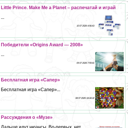
Little Prince. Make Me a Planet – распечатай и играй
...
10 07 2026 4:56:43
Победители «Origins Award — 2008»
...
09 07 2026 7:59:41
Бесплатная игра «Сапер»
Бесплатная игра «Сапер»...
08 07 2026 18:34:32
Рассуждения о «Музе»
Дальше идут нюансы. Во-первых, нет