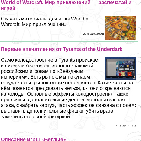
World of Warcraft. Мир приключений — распечатай и
играй
Скачать материалы для игры World of
Warcraft. Мир приключений...
29 06 2026 15:28:11
Первые впечатления от Tyrants of the Underdark
Само колодостроение в Tyrants проискает
из модели Ascension, хорошо знакомой
российским игрокам по «Звёздным
империям». Есть рынок, мы покупаем
оттуда карты, рынок тут же пополняется. Какие карты на
нём появятся предсказать нельзя, т.к. они открываются
из колоды. Основные эффекты колодостроения также
привычны: дополнительные деньги, дополнительная
атака, «набрать карту», часть эффектов связана с полем:
выставить дополнительные фишки, убить врага,
заменить его своей фигуркой....
28 06 2026 18:51:26
Описание игры «Беглые»