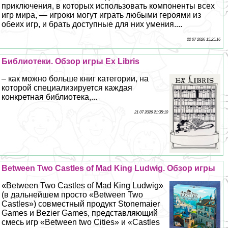
приключения, в которых использовать компоненты всех
игр мира, — игроки могут играть любыми героями из
обеих игр, и брать доступные для них умения....
22 07 2026 15:25:16
Библиотеки. Обзор игры Ex Libris
– как можно больше книг категории, на
которой специализируется каждая
конкретная библиотека,...
21 07 2026 21:35:10
Between Two Castles of Mad King Ludwig. Обзор игры
«Between Two Castles of Mad King Ludwig»
(в дальнейшем просто «Between Two
Castles») совместный продукт Stonemaier
Games и Bezier Games, представляющий
смесь игр «Between two Cities» и «Castles