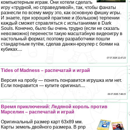
компьютерным играм. Они хотели сделать
игру «трудной, но справедливой», так, чтобы фанаты
разнесли по всему миру это, как основную фишку игры.
И знаете, при хорошей пpaктике и (большом) терпении
каждый сможет справляться с испытаниями в Dark
Souls. Конечно, было бы очень трудно (если не сказать
невозможно) перенести такую масштабную видеоигру в
настольный формат, поэтому разработчики пошли
стандартным путём, сделав данжн-кроулер с боями на
кубиках....
07 07 2026 11:47:23
Tides of Madness – распечатай и играй
Версия на пробу — понять понравится игрушка или нет.
Если понравится — купите оригинал....
06 07 2026 7:48:15
Время приключений: Ледяной король против
Марселин – распечатай и играй
Оригинальный размер карт 63х89 мм.
Карты земель двойного размера. В pnp