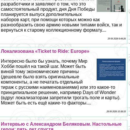
разработчики и заявляют о том, что это
самостоятельный продукт, дня Дня Победы
планируется выпуск дополнительных
наборов карт, при помощи которых можно как
разнообразить свою армию новыми типами войск, так и
вернуться к старому коллекционному формату....
29 06 2026 6:44:26
Локализована «Ticket to Ride: Europe»
Интересно было бы узнать, почему Мир
Хобби пошёл на такой шаг. Может быть
виной тому экономические причины
(дешевле было взять оригинальные
компоненты, а не печатать отдельный
тираж с русскими наименованиями) или это какое-то
принципиальное решение, например Days of Wonder
(вдруг локализаторам запретили трогать поле и карты).
Может быть есть ещё какие-то факторы....
28 06 2026 10:38:33
Интервью с Александром Беляковым. Настольные
герои: пять лет спустя