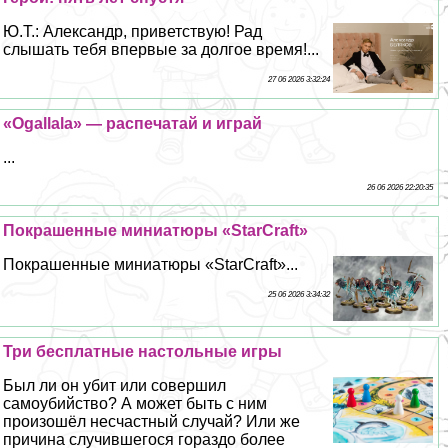
Ю.Т.: Александр, приветствую! Рад
слышать тебя впервые за долгое время!...
27 06 2026 3:32:24
«Ogallala» — распечатай и играй
...
26 06 2026 22:20:35
Покрашенные миниатюры «StarCraft»
Покрашенные миниатюры «StarCraft»...
25 06 2026 3:34:32
Три бесплатные настольные игры
Был ли он убит или совершил
самоубийство? А может быть с ним
произошёл несчастный случай? Или же
причина случившегося гораздо более