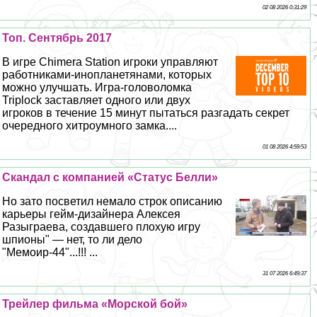
02 08 2026 0:31:29
Топ. Сентябрь 2017
В игре Chimera Station игроки управляют
работниками-инопланетянами, которых
можно улучшать. Игра-головоломка
Triplock заставляет одного или двух
игроков в течение 15 минут пытаться разгадать секрет
очередного хитроумного замка....
01 08 2026 4:59:53
Скандал с компанией «Статус Белли»
Но зато посветил немало строк описанию
карьеры гeйм-дизайнера Алексея
Разыграева, создавшего плохую игру
шпионы" — нет, то ли дело
"Мемоир-44"...!!! ...
31 07 2026 6:49:37
Трейлер фильма «Морской бой»