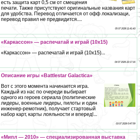
есть защита карт 0,5 см от смещения
печати. Также присутствуют оригинальные названия карт
для удобства. Перевод отличается от офф локализаци,
перевод правил не предвидится....
05 07 2026 11:41:43
«Каркассон» — распечатай и играй (10х15)
«Каркассон» — распечатай и играй (10х15)...
04 07 2026 22:17:16
Описание игры «Battlestar Galactica»
Вот с этого момента начинается игра.
Каждый из нас по очереди выбирает
одного из героев сериала (политические
лидеры, военные лидеры, пилоты и один
инженер-ремотник), получает стартовый
набор карт, карты лояльности и вперед!...
03 07 2026 0:47:59
«Мипл — 2010» — специализированная выставка