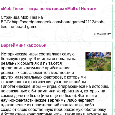
«Mob Ties» — игра по мотивам «Mall of Horror»
Страница Mob Ties на
BGG: http://boardgamegeek.com/boardgame/42112/mob-
ties-the-board-game...
21 06 2026 17:14:55
Варгeйминг как хобби
Исторические игры составляют самую
большую группу. Эти игры основаны на
реальных событиях и пытаются
представить разумное приближение
реальных сил, элементов местности и
других материальных факторов, с которыми
сталкиваются фактические участники войны.
Гипотетические игры — игры, опирающиеся на историю,
но связанные с битвами или конфликтами, которых на
самом деле не было (или еще не было). Фэнтези и
научно-фантастические варгeймы либо черпают
вдохновение из произведений фантастики, либо
создают свою собственную воображаемую обстановку.
Абстpaктные конфликтные игры, такие как шахматы, не