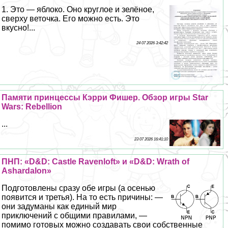
1. Это — яблоко. Оно круглое и зелёное,
сверху веточка. Его можно есть. Это
вкусно!...
24 07 2026 3:42:42
Памяти принцессы Кэрри Фишер. Обзор игры Star
Wars: Rebellion
...
23 07 2026 16:41:10
ПНП: «D&D: Castle Ravenloft» и «D&D: Wrath of
Ashardalon»
Подготовлены сразу обе игры (а осенью
появится и третья). На то есть причины: —
они задуманы как единый мир
приключений с общими правилами, —
помимо готовых можно создавать свои собственные