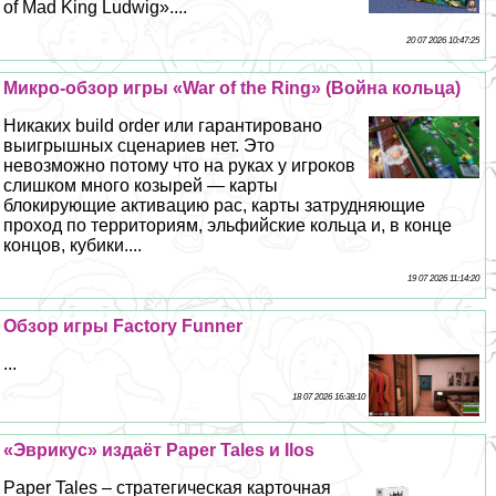
of Mad King Ludwig»....
20 07 2026 10:47:25
Микро-обзор игры «War of the Ring» (Война кольца)
Никаких build order или гарантировано
выигрышных сценариев нет. Это
невозможно потому что на руках у игроков
слишком много козырей — карты
блокирующие активацию рас, карты затрудняющие
проход по территориям, эльфийские кольца и, в конце
концов, кубики....
19 07 2026 11:14:20
Обзор игры Factory Funner
...
18 07 2026 16:38:10
«Эврикус» издаёт Paper Tales и Ilos
Paper Tales – стратегическая карточная