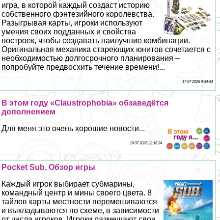
игра, в которой каждый создаст историю
собственного фэнтезийного королевства.
Разыгрывая карты, игроки используют
умения своих подданных и свойства
построек, чтобы создавать наилучшие комбинации.
Оригинальная механика стареющих юнитов сочетается с
необходимостью долгосрочного планирования –
попробуйте предвосхить течение времени!...
17 07 2026 9:34:34
В этом году «Claustrophobia» обзаведётся
дополнением
Для меня это очень хорошие новости...
16 07 2026 22:16:34
Pocket Sub. Обзор игры
Каждый игрок выбирает субмарины,
комaндный центр и мины своего цвета. 8
тайлов карты местности перемешиваются
и выкладываются по схеме, в зависимости
от числа игроков. Игроки размещают свои