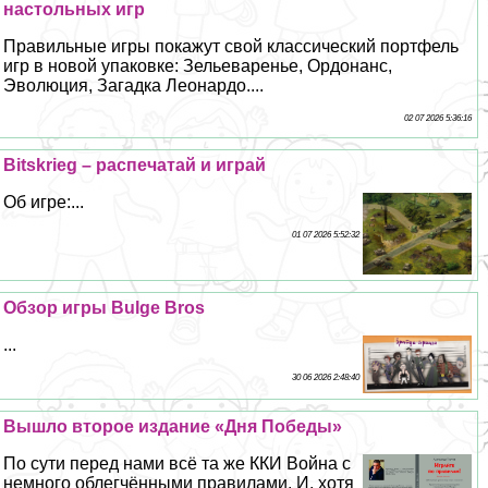
настольных игр
Правильные игры покажут свой классический портфель
игр в новой упаковке: Зельеваренье, Ордонанс,
Эволюция, Загадка Леонардо....
02 07 2026 5:36:16
Bitskrieg – распечатай и играй
Об игре:...
01 07 2026 5:52:32
Обзор игры Bulge Bros
...
30 06 2026 2:48:40
Вышло второе издание «Дня Победы»
По сути перед нами всё та же ККИ Война с
немного облегчёнными правилами. И, хотя