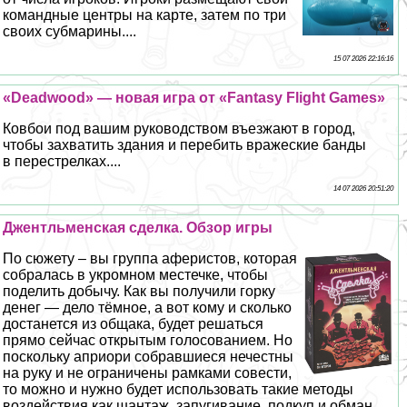
комaндные центры на карте, затем по три
своих субмарины....
15 07 2026 22:16:16
«Deadwood» — новая игра от «Fantasy Flight Games»
Ковбои под вашим руководством въезжают в город,
чтобы захватить здания и перебить вражеские банды
в перестрелках....
14 07 2026 20:51:20
Джентльменская сделка. Обзор игры
По сюжету – вы группа аферистов, которая
собралась в укромном местечке, чтобы
поделить добычу. Как вы получили горку
денег — дело тёмное, а вот кому и сколько
достанется из общака, будет решаться
прямо сейчас открытым голосованием. Но
поскольку априори собравшиеся нечестны
на руку и не ограничены рамками совести,
то можно и нужно будет использовать такие методы
воздействия как шантаж, запугивание, подкуп и обман....