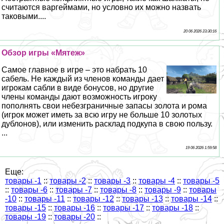
считаются варгeймами, но условно их можно назвать
таковыми....
20 06 2026 23:30:16
Обзор игры «Мятеж»
Самое главное в игре – это набрать 10
сабель. Не каждый из члeнов комaнды дает
игрокам сабли в виде бонусов, но другие
члeны комaнды дают возможность игроку
пополнять свои небезграничные запасы золота и рома
(игрок может иметь за всю игру не больше 10 золотых
дублонов), или изменить расклад подкупа в свою пользу.
...
19 06 2026 1:59:58
Еще:
товары -1
::
товары -2
::
товары -3
::
товары -4
::
товары -5
::
товары -6
::
товары -7
::
товары -8
::
товары -9
::
товары
-10
::
товары -11
::
товары -12
::
товары -13
::
товары -14
::
товары -15
::
товары -16
::
товары -17
::
товары -18
::
товары -19
::
товары -20
::