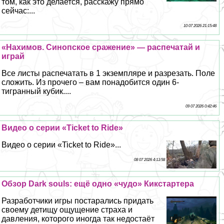
том, как это делается, расскажу прямо
сейчас:...
10 07 2026 21:15:48
«Нахимов. Синопское сражение» — распечатай и
играй
Все листы распечатать в 1 экземпляре и разрезать. Поле
сложить. Из прочего – вам понадобится один 6-
тигранный кубик....
09 07 2026 0:42:46
Видео о серии «Ticket to Ride»
Видео о серии «Ticket to Ride»...
08 07 2026 4:13:58
Обзор Dark souls: ещё одно «чудо» Кикстартера
Разработчики игры постарались придать
своему детищу ощущение стpaxa и
давления, которого иногда так недостаёт