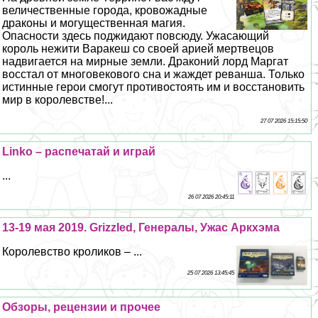
величественные города, кровожадные
дpaконы и могущественная магия.
Опасности здесь поджидают повсюду. Ужасающий
король нежити Ваpaкеш со своей арией мертвецов
надвигается на мирные земли. Дpaконий лорд Маргат
восстал от многовекового сна и жаждет реванша. Только
истинные герои смогут противостоять им и восстановить
мир в королевстве!...
27 07 2026 15:15:50
Linko – распечатай и играй
...
26 07 2026 20:45:11
13-19 мая 2019. Grizzled, Генералы, Ужас Аркхэма
Королевство кроликов – ...
25 07 2026 13:45:45
Обзоры, рецензии и прочее