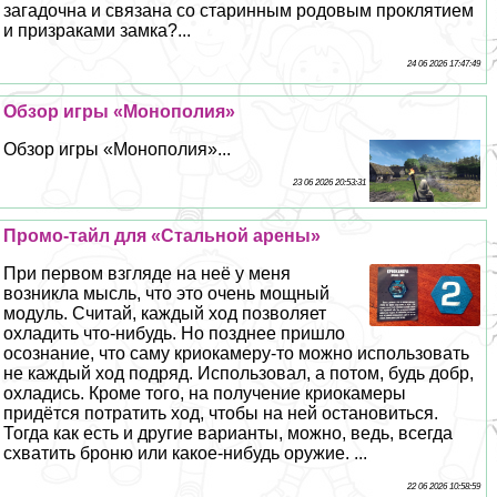
загадочна и связана со старинным родовым проклятием
и призpaками замка?...
24 06 2026 17:47:49
Обзор игры «Монополия»
Обзор игры «Монополия»...
23 06 2026 20:53:31
Промо-тайл для «Стальной арены»
При первом взгляде на неё у меня
возникла мысль, что это очень мощный
модуль. Считай, каждый ход позволяет
охладить что-нибудь. Но позднее пришло
осознание, что саму криокамеру-то можно использовать
не каждый ход подряд. Использовал, а потом, будь добр,
охладись. Кроме того, на получение криокамеры
придётся потратить ход, чтобы на ней остановиться.
Тогда как есть и другие варианты, можно, ведь, всегда
схватить броню или какое-нибудь оружие. ...
22 06 2026 10:58:59