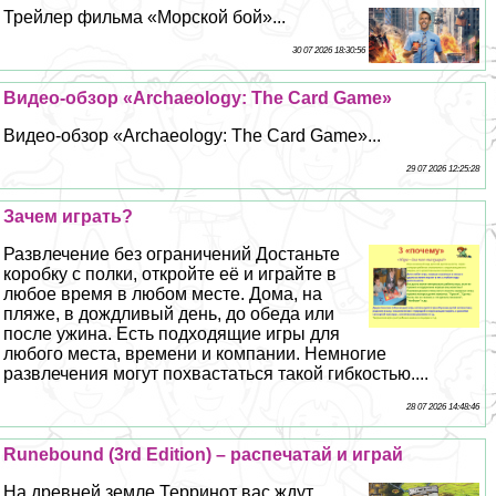
Трейлер фильма «Морской бой»...
30 07 2026 18:30:56
Видео-обзор «Archaeology: The Card Game»
Видео-обзор «Archaeology: The Card Game»...
29 07 2026 12:25:28
Зачем играть?
Развлечение без ограничений Достаньте
коробку с полки, откройте её и играйте в
любое время в любом месте. Дома, на
пляже, в дождливый день, до обеда или
после ужина. Есть подходящие игры для
любого места, времени и компании. Немногие
развлечения могут похвастаться такой гибкостью....
28 07 2026 14:48:46
Runebound (3rd Edition) – распечатай и играй
На древней земле Терринот вас ждут