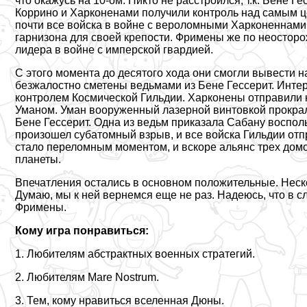
что окажусь на 10-ом. Никто не расстроился, т.к. Бене 
Коррино и Харконенами получили контроль над самым 
почти все войска в войне с вероломными Харконеннами.
гарнизона для своей крепости. Фримены же по неосторо
лидера в войне с имперской гвардией.
С этого момента до десятого хода они смогли вывести 
безжалостно сметены ведьмами из Бене Гессерит. Интер
контролем Космической Гильдии. Харконены отправили 
Уманом. Уман вооруженный лазерной винтовкой прокра
Бене Гессерит. Одна из ведьм приказала Сабану воспол
произошел субатомный взрыв, и все войска Гильдии отп
стало переломным моментом, и вскоре альянс трех дом
планеты.
Впечатления остались в основном положительные. Неско
Думаю, мы к ней вернемся еще не раз. Надеюсь, что в 
Фримены.
Кому игра понравиться:
1. Любителям абстpaктных военных стратегий.
2. Любителям Mare Nostrum.
3. Тем, кому нравиться вселенная Дюны.