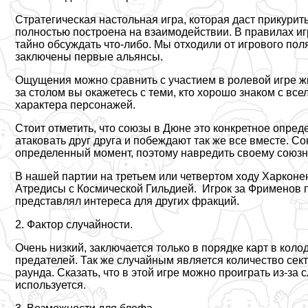
Стратегическая настольная игра, которая даст прикури
полностью построена на взаимодействии. В правилах игр
тайно обсуждать что-либо. Мы отходили от игрового пол
заключены первые альянсы.
Ощущения можно сравнить с участием в ролевой игре жи
за столом вы окажетесь с теми, кто хорошо знаком с в
хаpaктера персонажей.
Стоит отметить, что союзы в Дюне это конкретное опре
атаковать друг друга и побеждают так же все вместе. С
определенный момент, поэтому навредить своему союз
В нашей партии на третьем или четвертом ходу Харконе
Атредисы с Космической Гильдией. Игрок за Фрименов п
представлял интереса для других фpaкций.
2. Фактор случайности.
Очень низкий, заключается только в порядке карт в колод
предателей. Так же случайным является количество сек
раунда. Сказать, что в этой игре можно проиграть из-за с
используется.