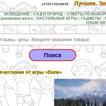
Лучшее. Э
+7(977)9328978
ОСВЕЩЕНИЕ
::
САД И ОГОРОД
::
СОВЕТЫ ПО ВЫБОР
тренировка мозга
::
НАСТОЛЬНЫЕ ИГРЫ
::
ГАДЖЕТЫ
::
НАШИ АВ
ечатления от игры «Dune»