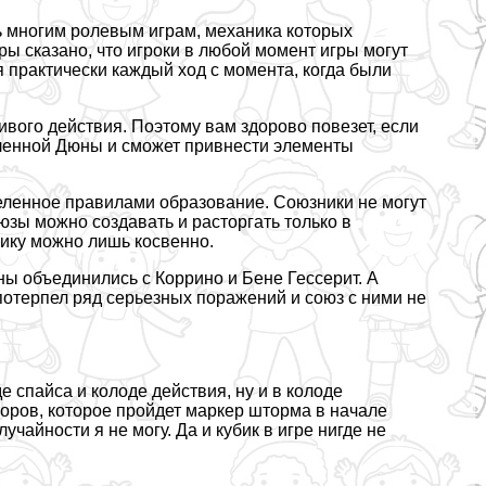
ть многим ролевым играм, механика которых
ы сказано, что игроки в любой момент игры могут
я пpaктически каждый ход с момента, когда были
вого действия. Поэтому вам здорово повезет, если
селенной Дюны и сможет привнести элементы
деленное правилами образование. Союзники не могут
оюзы можно создавать и расторгать только в
нику можно лишь косвенно.
ны объединились с Коррино и Бене Гессерит. А
отерпел ряд серьезных поражений и союз с ними не
е спайса и колоде действия, ну и в колоде
торов, которое пройдет маркер шторма в начале
лучайности я не могу. Да и кубик в игре нигде не