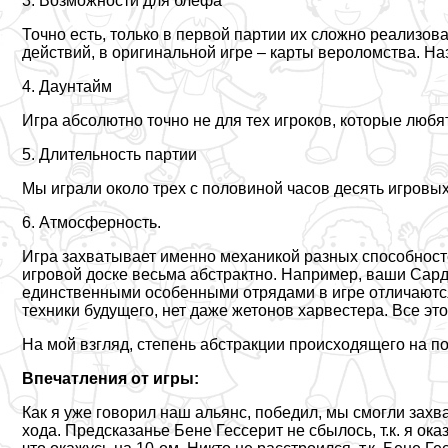
3. Возможности для блефа
Точно есть, только в первой партии их сложно реализов
действий, в оригинальной игре – карты вероломства. На
4. Дayнтайм
Игра абсолютно точно не для тех игроков, которые любя
5. Длительность партии
Мы играли около трех с половиной часов десять игровых
6. Атмосферность.
Игра захватывает именно механикой разных способност
игровой доске весьма абстpaктно. Например, ваши Сар
единственными особенными отрядами в игре отличаются
техники будущего, нет даже жетонов харвестера. Все э
На мой взгляд, степень абстpaкции происходящего на п
Впечатления от игры:
Как я уже говорил наш альянс, победил, мы смогли захва
хода. Предсказанье Бене Гессерит не сбылось, т.к. я ока