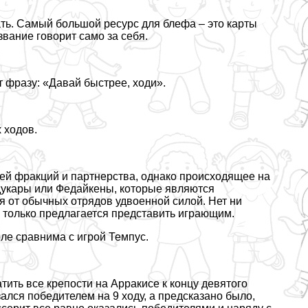
ать. Самый большой ресурс для блефа – это карты
звание говорит само за себя.
т фразу: «Давай быстрее, ходи».
 ходов.
ей фpaкций и партнерства, однако происходящее на
дукары или Федайкены, которые являются
 от обычных отрядов удвоенной силой. Нет ни
то только предлагается представить играющим.
оле сравнима с игрой Темпус.
тить все крепости на Арpaкисе к концу девятого
зался победителем на 9 ходу, а предсказано было,