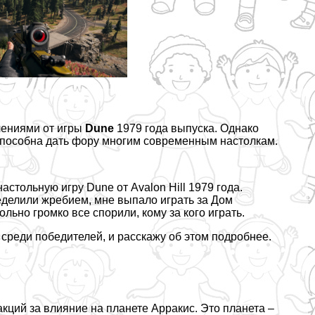
лениями
от игры
Dune
1979 года выпуска. Однако
 способна дать фору многим современным настолкам.
стольную игру Dune от Avalon Hill 1979 года.
еделили жребием, мне выпало играть за Дом
льно громко все спорили, кому за кого играть.
 среди победителей, и расскажу об этом подробнее.
кций за влияние на планете Арpaкис. Это планета –