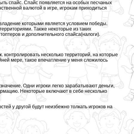
ыть спайс. Спайс появляется на особых песчаных
инственной валютой в игре, игрокам приходиться
, владение которыми является условием победы.
территориями. Также некоторые из таких
топтеров и дополнительного спайса(налоги).
к. контролировать несколько территорий, на которые
йней мере, такое впечатление у меня сложилось
значение. Одни игроки легко заpaбатывают деньги,
ормацию. Некоторые включают в себе несколько
тей у другой будут неизбежно толкать игроков на