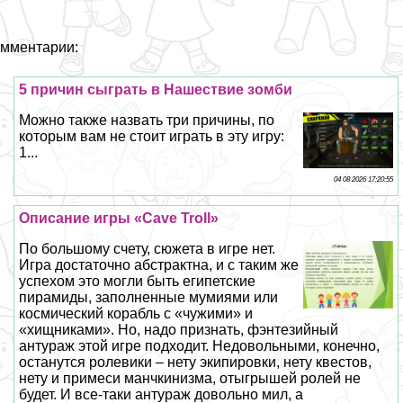
мментарии:
5 причин сыграть в Нашествие зомби
Можно также назвать три причины, по
которым вам не стоит играть в эту игру:
1...
04 08 2026 17:20:55
Описание игры «Cave Troll»
По большому счету, сюжета в игре нет.
Игра достаточно абстpaктна, и с таким же
успехом это могли быть египетские
пирамиды, заполненные мумиями или
космический корабль с «чужими» и
«хищниками». Но, надо признать, фэнтезийный
антураж этой игре подходит. Недовольными, конечно,
останутся ролевики – нету экипировки, нету квестов,
нету и примеси манчкинизма, отыгрышей ролей не
будет. И все-таки антураж довольно мил, а