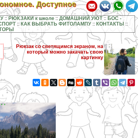
кономное. Доступное
У
::
РЮКЗАКИ к школе
::
ДОМАШНИЙ УЮТ
::
БОС -
СПОРТ
::
КАК ВЫБРАТЬ ФИТОЛАМПУ
::
КОНТАКТЫ
::
ТОРЫ
Рюкзак со светящимся экраном, на
который можно закачать свою
картинку