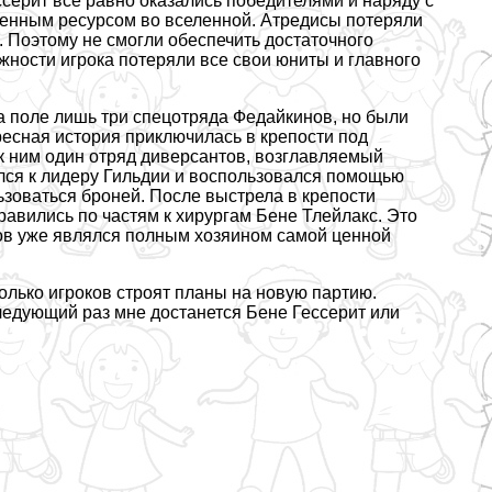
Гессерит все равно оказались победителями и наряду с
ценным ресурсом во вселенной. Атредисы потеряли
 Поэтому не смогли обеспечить достаточного
жности игрока потеряли все свои юниты и главного
на поле лишь три спецотряда Федайкинов, но были
есная история приключилась в крепости под
к ним один отряд диверсантов, возглавляемый
лся к лидеру Гильдии и воспользовался помощью
ьзоваться броней. После выстрела в крепости
равились по частям к хирургам Бене Тлейлакс. Это
ов уже являлся полным хозяином самой ценной
лько игроков строят планы на новую партию.
следующий раз мне достанется Бене Гессерит или