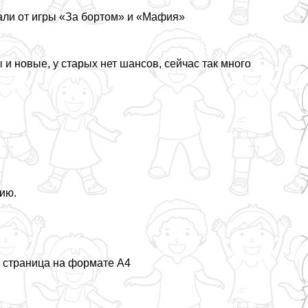
али от игры «За бортом» и «Мафия»
ы и новые, у старых нет шансов, сейчас так много
тию.
а страница на формате А4