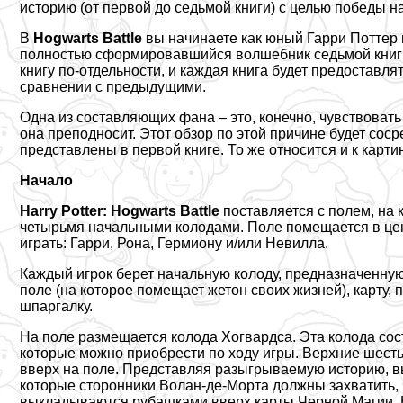
историю (от первой до седьмой книги) с целью победы 
В
Hogwarts Battle
вы начинаете как юный Гарри Поттер в
полностью сформировавшийся волшебник седьмой книг
книгу по-отдельности, и каждая книга будет предоставля
сравнении с предыдущими.
Одна из составляющих фана – это, конечно, чувствоват
она преподносит. Этот обзор по этой причине будет соср
представлены в первой книге. То же относится и к карти
Начало
Harry Potter: Hogwarts Battle
поставляется с полем, на 
четырьмя начальными колодами. Поле помещается в цент
играть: Гарри, Рона, Гермиону и/или Невилла.
Каждый игрок берет начальную колоду, предназначенну
поле (на которое помещает жетон своих жизней), карту,
шпаргалку.
На поле размещается колода Хогвардса. Эта колода сос
которые можно приобрести по ходу игры. Верхние шесть
вверх на поле. Представляя разыгрываемую историю, в
которые сторонники Волан-де-Морта должны захватить,
выкладываются рубашками вверх карты Черной Магии. 