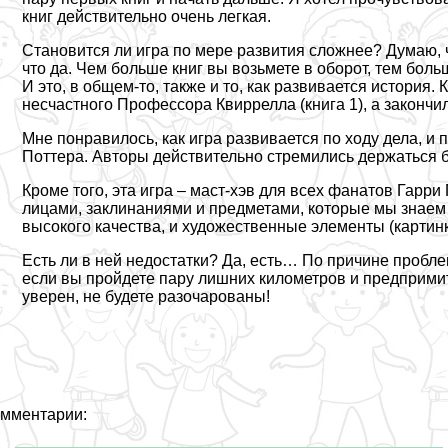
книг действительно очень легкая.
Становится ли игра по мере развития сложнее? Думаю, ч
что да. Чем больше книг вы возьмете в оборот, тем боль
И это, в общем-то, также и то, как развивается история. 
несчастного Профессора Квиррелла (книга 1), а законч
Мне понравилось, как игра развивается по ходу дела, и 
Поттера. Авторы действительно стремились держаться бл
Кроме того, эта игра – маст-хэв для всех фанатов Гарр
лицами, заклинаниями и предметами, которые мы знаем 
высокого качества, и художественные элементы (картин
Есть ли в ней недостатки? Да, есть… По причине проблем
если вы пройдете пару лишних километров и предпримит
уверен, не будете разочарованы!
мментарии: