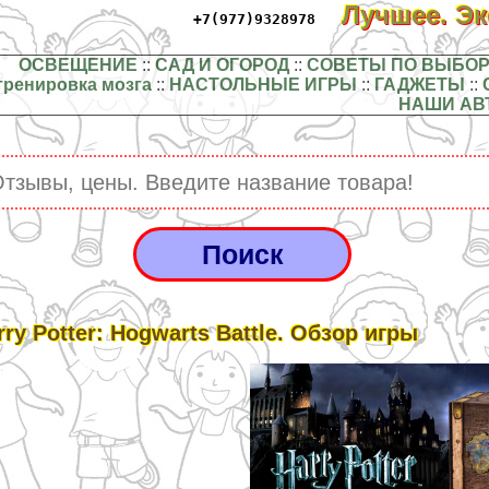
Лучшее. Э
+7(977)9328978
ОСВЕЩЕНИЕ
::
САД И ОГОРОД
::
СОВЕТЫ ПО ВЫБОР
тренировка мозга
::
НАСТОЛЬНЫЕ ИГРЫ
::
ГАДЖЕТЫ
::
НАШИ АВ
rry Potter: Hogwarts Battle. Обзор игры