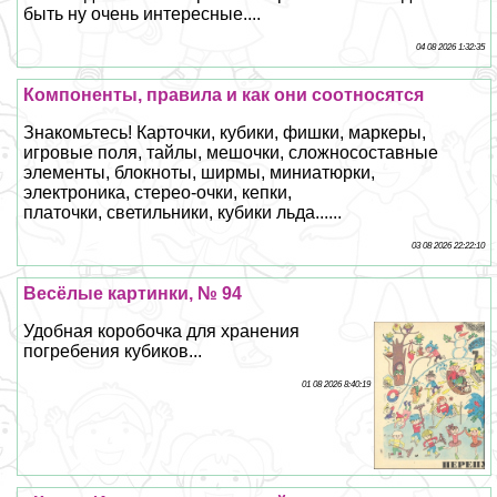
быть ну очень интересные....
04 08 2026 1:32:35
Компоненты, правила и как они соотносятся
Знакомьтесь! Карточки, кубики, фишки, маркеры,
игровые поля, тайлы, мешочки, сложносоставные
элементы, блокноты, ширмы, миниатюрки,
электроника, стерео-очки, кепки,
платочки, светильники, кубики льда......
03 08 2026 22:22:10
Весёлые картинки, № 94
Удобная коробочка для хранения
погребения кубиков...
01 08 2026 8:40:19