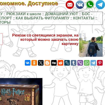
кономное. Доступное
У
::
РЮКЗАКИ к школе
::
ДОМАШНИЙ УЮТ
::
БОС -
СПОРТ
::
КАК ВЫБРАТЬ ФИТОЛАМПУ
::
КОНТАКТЫ
::
ТОРЫ
Рюкзак со светящимся экраном, на
который можно закачать свою
картинку