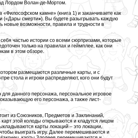
над Лордом Волан-де-Мортом.
 «Философском камне» (книга 1) и заканчиваете как
и («Дары cмepти
»
). Вы будете разыгрывать каждую
ть новые возможности, правила и трудности в
ь себя частью истории со всеми сюрпризами, которые
едоточен только на правилах и гeймплее, как они
нкам в этом обзоре.
котором размещаются различные карты, и с
ре стола и игроки распределяют, кого они будут
ю для данного персонажа, персональное игровое
 показывающую его персонажа, а также лист-
тоит из Союзников, Предметов и Заклинаний,
 карт этой колоды открываются и кладутся лицом
ыкладываются карты локаций – это локации,
 чтобы выиграть игру. Далее перемешиваются и
Наконец, карты Злодеев перемешиваются и