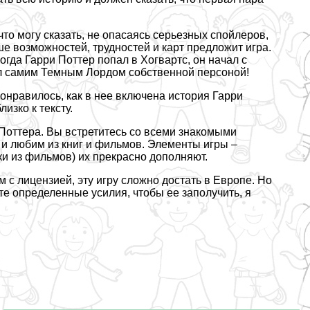
то могу сказать, не опасаясь серьезных спойлеров,
ше возможностей, трудностей и карт предложит игра.
Когда Гарри Поттер попал в Хогвартс, он начал с
ил самим Темным Лордом собственной персоной!
понравилось, как в нее включена история Гарри
изко к тексту.
и Поттера. Вы встретитесь со всеми знакомыми
и любим из книг и фильмов. Элементы игры –
ки из фильмов) их прекрасно дополняют.
 с лицензией, эту игру сложно достать в Европе. Но
е определенные усилия, чтобы ее заполучить, я