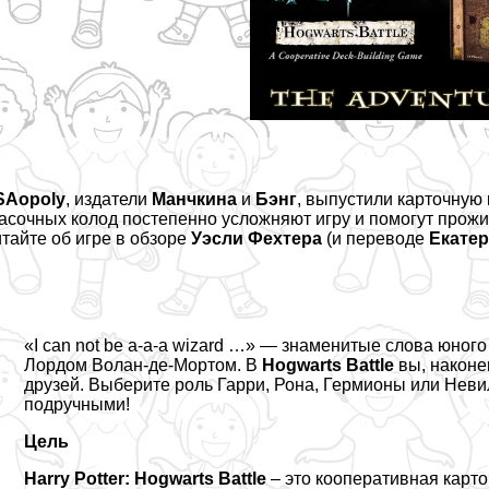
SAopoly
, издатели
Манчкина
и
Бэнг
, выпустили карточную
асочных колод постепенно усложняют игру и помогут прожи
тайте об игре в
обзоре
Уэсли Фехтера
(и переводе
Екате
«I can not be a-a-a wizard …» — знаменитые слова юного
Лордом Волан-де-Мортом. В
Hogwarts Battle
вы, наконе
друзей. Выберите роль Гарри, Рона, Гермионы или Неви
подручными!
Цель
Harry Potter: Hogwarts Battle
– это кооперативная карто