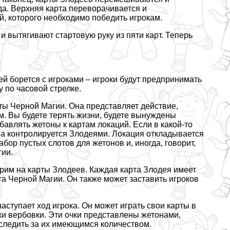
ода. Верхняя карта переворачивается и
й, которого необходимо победить игрокам.
 вытягивают стартовую руку из пяти карт. Теперь
й борется с игроками – игроки будут предпринимать
у по часовой стрелке.
ты Черной Магии. Она представляет действие,
. Вы будете терять жизни, будете вынуждены
бавлять жетоны к картам локаций. Если в какой-то
на контролируется Злодеями. Локация откладывается
бор пустых слотов для жетонов и, иногда, говорит,
гии.
рим на карты Злодеев. Каждая карта Злодея имеет
та Черной Магии. Он также может заставить игроков
аступает ход игрока. Он может играть свои карты в
ки вербовки. Эти очки представлены жетонами,
 следить за их имеющимся количеством.