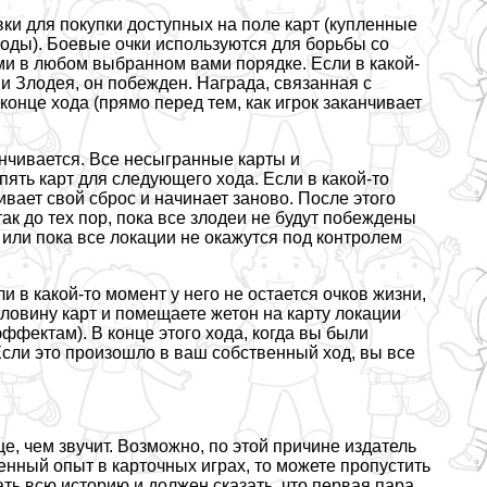
ки для покупки доступных на поле карт (купленные
оды). Боевые очки используются для борьбы со
и в любом выбранном вами порядке. Если в какой-
и Злодея, он побежден. Награда, связанная с
конце хода (прямо перед тем, как игрок заканчивает
анчивается. Все несыгранные карты и
ять карт для следующего хода. Если в какой-то
вает свой сброс и начинает заново. После этого
ак до тех пор, пока все злодеи не будут побеждены
 или пока все локации не окажутся под контролем
и в какой-то момент у него не остается очков жизни,
оловину карт и помещаете жетон на карту локации
эффектам). В конце этого хода, когда вы были
Если это произошло в ваш собственный ход, вы все
е, чем звучит. Возможно, по этой причине издатель
енный опыт в карточных играх, то можете пропустить
ать всю историю и должен сказать, что первая пара