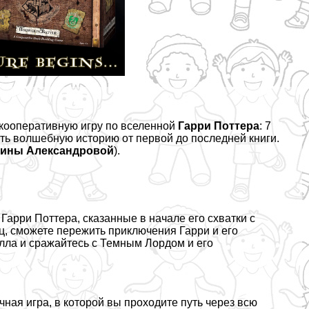
 кооперативную игру по вселенной
Гарри Поттера
: 7
ть волшебную историю от первой до последней книги.
рины Александровой
).
 Гарри Поттера, сказанные в начале его схватки с
ц, сможете пережить приключения Гарри и его
лла и сражайтесь с Темным Лордом и его
чная игра, в которой вы проходите путь через всю