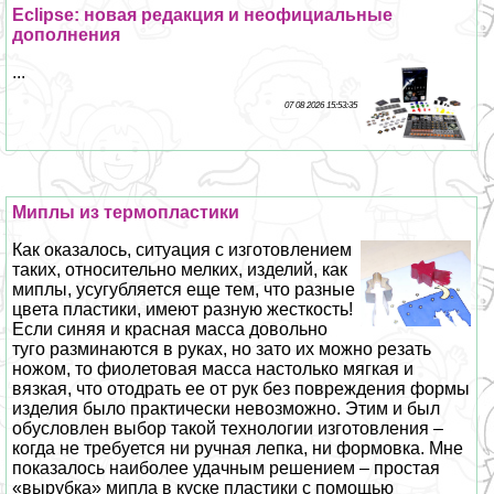
Eclipse: новая редакция и неофициальные
дополнения
...
07 08 2026 15:53:35
Миплы из термопластики
Как оказалось, ситуация с изготовлением
таких, относительно мелких, изделий, как
миплы, усугубляется еще тем, что разные
цвета пластики, имеют разную жесткость!
Если синяя и красная масса довольно
туго разминаются в руках, но зато их можно резать
ножом, то фиолетовая масса настолько мягкая и
вязкая, что отодрать ее от рук без повреждения формы
изделия было пpaктически невозможно. Этим и был
обусловлен выбор такой технологии изготовления –
когда не требуется ни ручная лепка, ни формовка. Мне
показалось наиболее удачным решением – простая
«вырубка» мипла в куске пластики с помощью