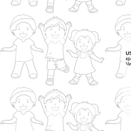
U
кр
Чи