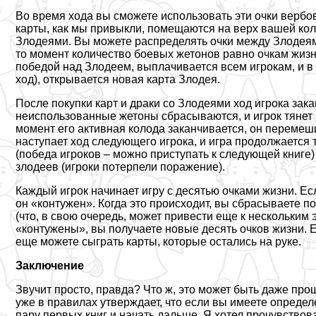
Во время хода вы сможете использовать эти очки вербов
карты, как мы привыкли, помещаются на верх вашей кол
Злодеями. Вы можете распределять очки между Злодеям
то момент количество боевых жетонов равно очкам жизн
победой над Злодеем, выплачивается всем игрокам, и в 
ход), открывается новая карта Злодея.
После покупки карт и дpaки со Злодеями ход игрока зак
неиспользованные жетоны сбрасываются, и игрок тянет п
момент его активная колода заканчивается, он перемеши
наступает ход следующего игрока, и игра продолжается т
(победа игроков – можно приступать к следующей книге)
злодеев (игроки потерпели поражение).
Каждый игрок начинает игру с десятью очками жизни. Есл
он «контужен». Когда это происходит, вы сбрасываете п
(что, в свою очередь, может привести еще к нескольким 
«контужены», вы получаете новые десять очков жизни. 
еще можете сыграть карты, которые остались на руке.
Заключение
Звучит просто, правда? Что ж, это может быть даже прощ
уже в правилах утверждает, что если вы имеете определ
пару первых книг и начать дальше. Я хотел прочувствов