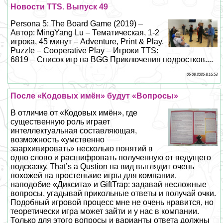
Новости TTS. Выпуск 49
Persona 5: The Board Game (2019) –
Автор: MingYang Lu – Тематическая, 1-2
игрока, 45 минут – Adventure, Print & Play,
Puzzle – Cooperative Play – Игроки TTS:
6819 – Список игр на BGG Приключения подростков....
06 08 2026 8:16:53
После «Кодовых имён» будут «Вопросы»
В отличие от «Кодовых имён», где
существенную роль играет
интеллектуальная составляющая,
возможность «умственно
заархивировать» несколько понятий в
одно слово и расшифровать полученную от ведущего
подсказку, That’s a Qustion на вид выглядит очень
похожей на простенькие игры для компании,
наподобие «Диксита» и GiftTrap: задавай несложные
вопросы, угадывай прикольные ответы и получай очки.
Подобный игровой процесс мне не очень нравится, но
теоретически игра может зайти и у нас в компании.
Только для этого вопросы и варианты ответа должны