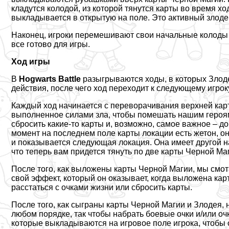
кладутся колодой, из которой тянутся карты во время х
выкладывается в открытую на поле. Это активный злоде
Наконец, игроки перемешивают свои начальные колоды и
все готово для игры.
Ход игры
В
Hogwarts Battle
разыгрываются ходы, в которых Злоде
действия, после чего ход переходит к следующему игрок
Каждый ход начинается с переворачивания верхней кар
выполненное силами зла, чтобы помешать нашим героям
сбросить какие-то карты и, возможно, самое важное – до
момент на последнем поле карты локации есть жетон, о
и показывается следующая локация. Она имеет другой на
что теперь вам придется тянуть по две карты Черной Ма
После того, как выложены карты Черной Магии, мы смот
свой эффект, который он оказывает, когда выложена кар
расстаться с очками жизни или сбросить карты.
После того, как сыграны карты Черной Магии и Злодея, н
любом порядке, так чтобы набрать боевые очки и/или оч
которые выкладываются на игровое поле игрока, чтобы