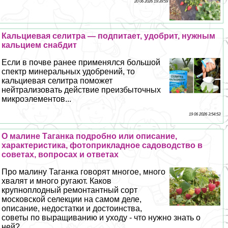
20 06 2026 19:39:59
Кальциевая селитра — подпитает, удобрит, нужным
кальцием снабдит
Если в почве ранее применялся большой
спектр минеральных удобрений, то
кальциевая селитра поможет
нейтрализовать действие преизбыточных
микроэлементов...
19 06 2026 3:54:53
О малине Таганка подробно или описание,
хаpaктеристика, фотоприкладное садоводство в
советах, вопросах и ответах
Про малину Таганка говорят многое, много
хвалят и много ругают. Каков
крупноплодный ремонтантный сорт
московской селекции на самом деле,
описание, недостатки и достоинства,
советы по выращиванию и уходу - что нужно знать о
ней?...