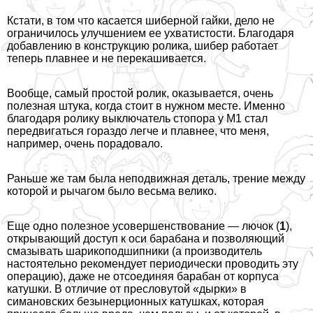
Кстати, в том что касается шиберной гайки, дело не
ограничилось улучшением ее ухватистости. Благодаря
добавлению в конструкцию ролика, шибер работает
теперь плавнее и не перекашивается.
Вообще, самый простой ролик, оказывается, очень
полезная штука, когда стоит в нужном месте. Именно
благодаря ролику выключатель стопора у M1 стал
передвигаться гораздо легче и плавнее, что меня,
например, очень порадовало.
Раньше же там была неподвижная деталь, трение между
которой и рычагом было весьма велико.
Еще одно полезное усовершенствование — лючок (
1
),
открывающий доступ к оси баpaбана и позволяющий
смазывать шарикоподшипники (а производитель
настоятельно рекомендует периодически проводить эту
операцию), даже не отсоединяя баpaбан от корпуса
катушки. В отличие от пресловутой «дырки» в
симановских безынерционных катушках, которая