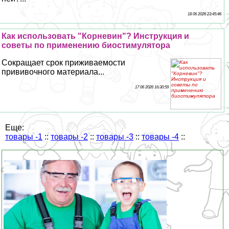
18 06 2026 23:45:46
Как использовать "Корневин"? Инструкция и
советы по применению биостимулятора
Сокращает срок приживаемости
прививочного материала...
17 06 2026 16:30:59
Еще:
товары -1
::
товары -2
::
товары -3
::
товары -4
::