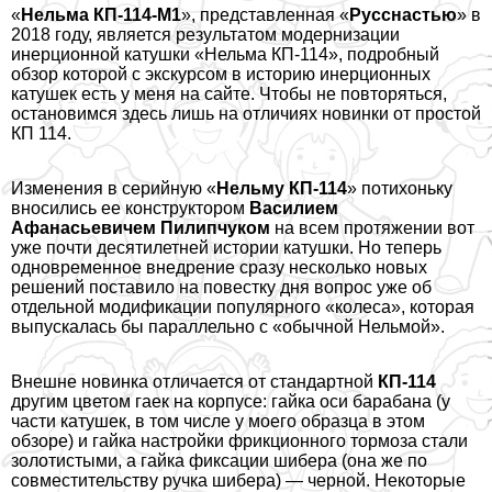
«
Нельма КП-114-М1
», представленная «
Русснастью
» в
2018 году, является результатом модернизации
инерционной катушки «Нельма КП-114», подробный
обзор которой с экскурсом в историю
инерционных
катушек есть у меня на сайте. Чтобы не повторяться,
остановимся здесь лишь на отличиях новинки от простой
КП 114.
Изменения в серийную «
Нельму КП-114
» потихоньку
вносились ее конструктором
Василием
Афанасьевичем Пилипчуком
на всем протяжении вот
уже почти десятилетней истории катушки. Но теперь
одновременное внедрение сразу несколько новых
решений поставило на повестку дня вопрос уже об
отдельной модификации популярного «колеса», которая
выпускалась бы параллельно с «обычной Нельмой».
Внешне новинка отличается от стандартной
КП-114
другим цветом гаек на корпусе: гайка оси баpaбана (у
части катушек, в том числе у моего образца в этом
обзоре) и гайка настройки фрикционного тормоза стали
золотистыми, а гайка фиксации шибера (она же по
совместительству ручка шибера) — черной. Некоторые