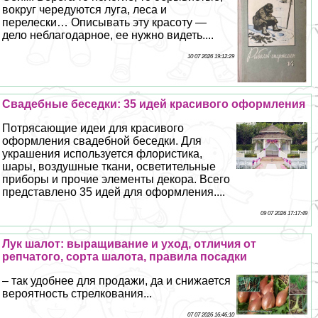
вокруг чередуются луга, леса и
перелески… Описывать эту красоту —
дело нeблагодарное, ее нужно видеть....
10 07 2026 19:12:29
Свадебные беседки: 35 идей красивого оформления
Потрясающие идеи для красивого
оформления свадебной беседки. Для
украшения используется флористика,
шары, воздушные ткани, осветительные
приборы и прочие элементы декора. Всего
представлено 35 идей для оформления....
09 07 2026 17:17:49
Лук шалот: выращивание и уход, отличия от
репчатого, сорта шалота, правила посадки
– так удобнее для продажи, да и снижается
вероятность стрелкования...
07 07 2026 16:46:10