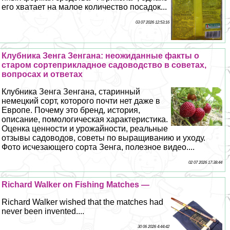
его хватает на малое количество посадок...
03 07 2026 12:53:16
Клубника Зенга Зенгана: неожиданные факты о
старом сортеприкладное садоводство в советах,
вопросах и ответах
Клубника Зенга Зенгана, старинный
немецкий сорт, которого почти нет даже в
Европе. Почему это бренд, история,
описание, помологическая хаpaктеристика.
Оценка ценности и урожайности, реальные
отзывы садоводов, советы по выращиванию и уходу.
Фото исчезающего сорта Зенга, полезное видео....
02 07 2026 17:38:44
Richard Walker on Fishing Matches —
Richard Walker wished that the matches had
never been invented....
30 06 2026 4:44:42