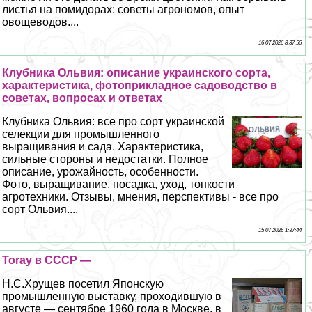
листья на помидорах: советы агрономов, опыт
овощеводов....
16 07 2026 8:37:56
Клубника Ольвия: описание украинского сорта,
хаpaктеристика, фотоприкладное садоводство в
советах, вопросах и ответах
Клубника Ольвия: все про сорт украинской
селекции для промышленного
выращивания и сада. Хаpaктеристика,
сильные стороны и недостатки. Полное
описание, урожайность, особенности.
Фото, выращивание, посадка, уход, тонкости
агротехники. Отзывы, мнения, перспективы - все про
сорт Ольвия....
15 07 2026 1:37:44
Toray в СССР —
Н.С.Хрущев посетил Японскую
промышленную выставку, проходившую в
августе — сентябре 1960 года в Москве, в