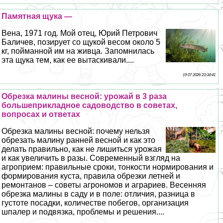
Памятная щука —
Вена, 1971 год. Мой отец, Юрий Петрович
Баличев, позирует со щукой весом около 5
кг, пойманной им на живца. Запомнилась
эта щука тем, как ее вытаскивали....
19 07 2026 23:34:41
Обрезка малины весной: урожай в 3 раза
большеприкладное садоводство в советах,
вопросах и ответах
Обрезка малины весной: почему нельзя
обрезать малину ранней весной и как это
делать правильно, как не лишиться урожая
и как увеличить в разы. Современный взгляд на
агроприем: правильные сроки, тонкости нормирования и
формирования куста, правила обрезки летней и
ремонтанов – советы агрономов и аграриев. Весенняя
обрезка малины в саду и в поле: отличия, разница в
густоте посадки, количестве побегов, организация
шпалер и подвязка, проблемы и решения....