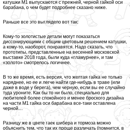
катушки М1 выпускаются с прежней, черной гайкой оси
баpaбана, о чем будет подробнее сказано ниже.
Раньше все это выглядело вот так:
Кому-то золотистые детали могут показаться
диссонирующими с общим цветовым решением катушки,
а кому-то, наоборот, понравятся. Надо сказать, что
прототипы, представленные на
весенней московской
выставке 2018 года
, были куда «гламурнее», и там
«золото» смотрелось логичнее.
В то же время, есть версия, что желтая гайка не только
наряднее, но ее и легче найти где-нибудь в траве (или
даже в воде у берега), чем черную, если вы ее случайно
туда уроните. Как бы то ни было, специально для
любителей более спокойного и менее броского дизайна
на части М1 гайка оси баpaбана все-таки оставлена
черной…
Разницу же в цвете гаек шибера и тормоза можно
объяснить тем, что так их проще различать (помнится, в