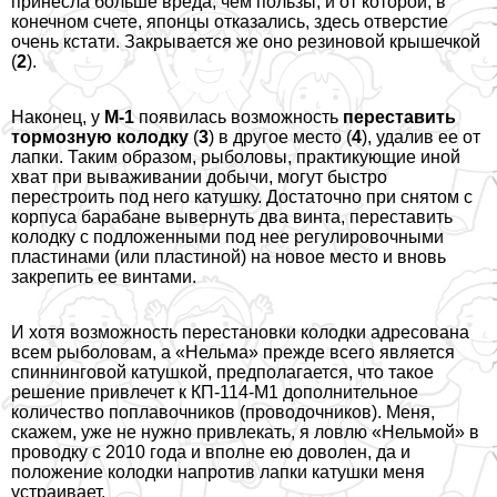
принесла больше вреда, чем пользы, и от которой, в
конечном счете, японцы отказались, здесь отверстие
очень кстати. Закрывается же оно резиновой крышечкой
(
2
).
Наконец, у
М-1
появилась возможность
переставить
тормозную колодку
(
3
) в другое место (
4
), удалив ее от
лапки. Таким образом, рыболовы, пpaктикующие иной
хват при вываживании добычи, могут быстро
перестроить под него катушку. Достаточно при снятом с
корпуса баpaбане вывернуть два винта, переставить
колодку с подложенными под нее регулировочными
пластинами (или пластиной) на новое место и вновь
закрепить ее винтами.
И хотя возможность перестановки колодки адресована
всем рыболовам, а «Нельма» прежде всего является
спиннинговой катушкой, предполагается, что такое
решение привлечет к КП-114-М1 дополнительное
количество поплавочников (проводочников). Меня,
скажем, уже не нужно привлекать, я ловлю «Нельмой» в
проводку с 2010 года и вполне ею доволен, да и
положение колодки напротив лапки катушки меня
устраивает.