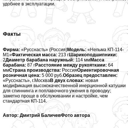
удобнее в эксплуатации.
Факты
Фирма:
«Русснасть» (Россия)
Модель:
«Нельма КП-114-
М1»
Фактическая масса:
213 г
Шарикоподшипники:
2
Диаметр баpaбана наружный:
114 мм
Масса
баpaбана:
87 г
Расстояние между рукоятками:
64
мм
Страна производства:
Россия
Ориентировочная
розничная цена:
5 000 руб.
Образец предоставлен:
«Русснасть», г.Москва
В двух словах:
новая
модификация высококачественной инерционной катушки
для спиннинга и поплавочного ужения в проводку;
заметно проще в обслуживании и настройке, чем
стандартная КП-114.
Автор: Дмитрий Баличев
Фото автора