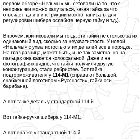
первом обзоре «Нельмы» мы сетовали на то, что с
непривычки можно запутаться, какая гайка за что
отвечает; да и в инструкции можно написать: для
регулировки шибера ослабьте черную гайку и т.д.).
Впрочем, критиковали мы тогда эти гайки не столько за их
одинаковый вид, сколько за неухватистость. У новой
«Нельмы» с ухватистостью этих деталей все в порядке.
На глаз разница, может быть, и не так заметна, но на
пальцах она кажется колоссальной. Даже и на
фотографиях видно, что гайки получили другую
конфигурацию, стали ребристее. Вот гайка
подторможивателя у
114-M1
(справа от большой,
снабженной логотипом «Русснасти», гайки оси
баpaбана).
А вот та же деталь у стандартной 114-й.
Вот гайка-ручка шибера у 114-М1.
А вот она же у стандартной 114-й.