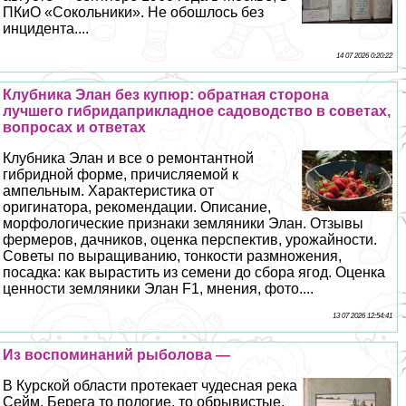
ПКиО «Сокольники». Не обошлось без
инцидента....
14 07 2026 0:20:22
Клубника Элан без купюр: обратная сторона
лучшего гибридаприкладное садоводство в советах,
вопросах и ответах
Клубника Элан и все о ремонтантной
гибридной форме, причисляемой к
ампельным. Хаpaктеристика от
оригинатора, рекомендации. Описание,
морфологические признаки земляники Элан. Отзывы
фермеров, дачников, оценка перспектив, урожайности.
Советы по выращиванию, тонкости размножения,
посадка: как вырастить из семени до сбора ягод. Оценка
ценности земляники Элан F1, мнения, фото....
13 07 2026 12:54:41
Из воспоминаний рыболова —
В Курской области протекает чудесная река
Сейм. Берега то пологие, то обрывистые,