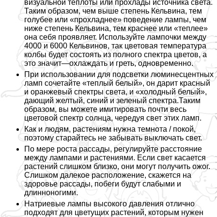
визуальной теплоты или прохлады источника света.
Таким образом, чем выше степень Кельвина, тем
гoлyбее или «прохладнее» поведение лампы, чем
ниже степень Кельвина, тем краснее или «теплее»
она себя проявляет. Используйте лампочки между
4000 и 6000 Кельвинов, так цветовая температура
колбы будет состоять из полного спектра цветов, а
это значит—охлаждать и греть, одновременно.
При использовании для подсветки люминесцентных
ламп сочетайте «теплый белый», он дарит красный
и оранжевый спектры света, и «холодный белый»,
дающий желтый, синий и зеленый спектра.Таким
образом, вы можете имитировать почти весь
цветовой спектр солнца, чередуя свет этих ламп.
Как и людям, растениям нужна темнота / покой,
поэтому старайтесь не забывать выключать свет.
По мере роста рассады, регулируйте расстояние
между лампами и растениями. Если свет касается
растений слишком близко, они могут получить ожог.
Слишком далекое расположение, скажется на
здоровье рассады, побеги будут слабыми и
длинноногими.
Натриевые лампы высокого давления отлично
подходят для цветущих растений, которым нужен