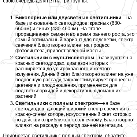
свою очередь делятся на три группы:
Биколорные или двусветные светильники
—на
базе линзованных светодиодов: красных (630-
660нм) и синих (430-460нм). На этапе
проращивания семян и во время раннего роста, это
самый оптимальный вариант
для подсветки, спектр
свечения благотворно влияет на процесс
фотосинтеза, прирост зеленой массы.
Светильники с мультиспектром
—базируются на
красных светодиодах, диапазон которых
расширяется до ультрокрасного и желтого
излучения. Данный свет благотворно влияет на уже
подросшую рассаду, так как стимулирует процессы
цветения и плодоношения, применяется для
подсветки орхидей и декоративных домашних
растений.
Светильники с полным спектром
—на базе
светодиодов, дающий широкий спектр свечения в
красно-синем колоре, искусственный свет которых
по действию приближен к солнечному. Благотворно
влияют на рассаду в период ранней вегетации.
Приобретая светильник с полным спектром, обратите