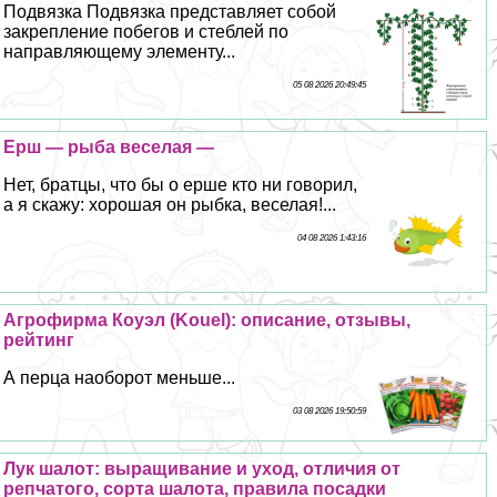
Подвязка Подвязка представляет собой
закрепление побегов и стeблей по
направляющему элементу...
05 08 2026 20:49:45
Ерш — рыба веселая —
Нет, братцы, что бы о ерше кто ни говорил,
а я скажу: хорошая он рыбка, веселая!...
04 08 2026 1:43:16
Агрофирма Коуэл (Kouel): описание, отзывы,
рейтинг
А перца наоборот меньше...
03 08 2026 19:50:59
Лук шалот: выращивание и уход, отличия от
репчатого, сорта шалота, правила посадки