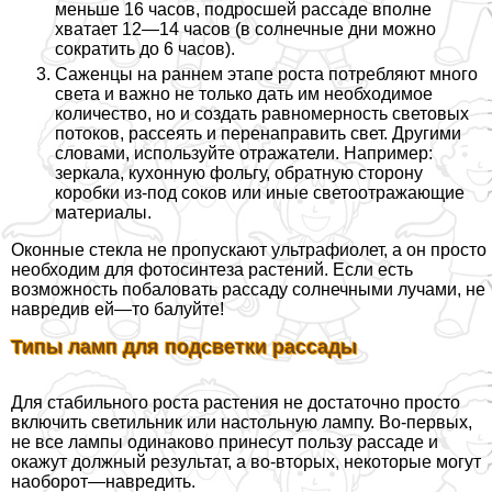
меньше 16 часов, подросшей рассаде вполне
хватает 12—14 часов (в солнечные дни можно
сократить до 6 часов).
Саженцы на раннем этапе роста потрeбляют много
света и важно не только дать им необходимое
количество, но и создать равномерность световых
потоков, рассеять и перенаправить свет. Другими
словами, используйте отражатели. Например:
зеркала, кухонную фольгу, обратную сторону
коробки из-под соков или иные светоотражающие
материалы.
Оконные стекла не пропускают ультрафиолет, а он просто
необходим для фотосинтеза растений. Если есть
возможность побаловать рассаду солнечными лучами, не
навредив ей—то балуйте!
Типы ламп для подсветки рассады
Для стабильного роста растения не достаточно просто
включить светильник или настольную лампу. Во-первых,
не все лампы одинаково принесут пользу рассаде и
окажут должный результат, а во-вторых, некоторые могут
наоборот—навредить.