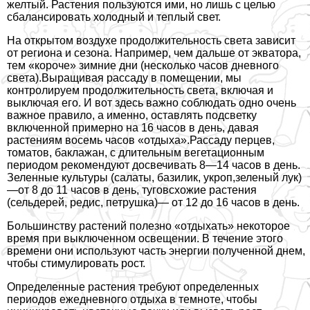
желтый. Растения пользуются ими, но лишь с целью
сбалансировать холодный и теплый свет.
На открытом воздухе продолжительность света зависит
от региона и сезона. Например, чем дальше от экватора,
тем «короче» зимние дни (несколько часов дневного
света).Выращивая рассаду в помещении, мы
контролируем продолжительность света, включая и
выключая его. И вот здесь важно соблюдать одно очень
важное правило, а именно, оставлять подсветку
включенной примерно на 16 часов в день, давая
растениям восемь часов «отдыха».Рассаду перцев,
томатов, баклажан, с длительным вегетационным
периодом рекомендуют досвечивать 8—14 часов в день.
Зеленные культуры (салаты, базилик, укроп,зеленый лук)
—от 8 до 11 часов в день, туговсхожие растения
(сельдерей, редис, петрушка)— от 12 до 16 часов в день.
Большинству растений полезно «отдыхать» некоторое
время при выключенном освещении. В течение этого
времени они используют часть энергии полученной днем,
чтобы стимулировать рост.
Определенные растения требуют определенных
периодов ежедневного отдыха в темноте, чтобы