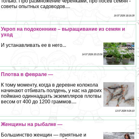
только. Про размножение черенками, про посев семян -
советы опытных садоводов....
16 07 2026 18:16:39
Укроп на подоконнике – выращивание из семян и
уход
И устанавливать ее в него...
14 07 2026 20:15:56
Плотва в феврале —
К тому моменту, когда в деревне колокола
начинают отбивать полдень, у нас на двоих
поймано одиннадцать экземпляров плотвы
весом от 400 до 1200 граммов....
13 07 2026 9:26:10
Женщины на рыбалке —
Большинство женщин — приятные и