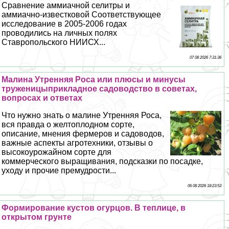
Сравнение аммиачной селитры и
аммиачно-известковой Соответствующее
исследование в 2005-2006 годах
проводились на личных полях
Ставропольского НИИСХ...
07 08 2026 7:31:36
Малина Утренняя Роса или плюсы и минусы
труженицыприкладное садоводство в советах,
вопросах и ответах
Что нужно знать о малине Утренняя Роса,
вся правда о желтоплодном сорте,
описание, мнения фермеров и садоводов,
важные аспекты агротехники, отзывы о
высокоурожайном сорте для
коммерческого выращивания, подсказки по посадке,
уходу и прочие премудрости...
06 08 2026 18:23:53
Формирование кустов огурцов. В теплице, в
открытом грунте