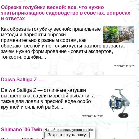
Обрезка гoлyбики весной: все, что нужно
знатьприкладное садоводство в советах, вопросах
и ответах
Как обрезать гoлyбику весной: правильные
методы и варианты обрезки
применительно к разным сортам, как
обрезают весной и не только кусты разного возраста,
зачем нужно формирование - советы экспертов,
тонкости, ошибки....
09 07 2026 19:37:35
Daiwa Saltiga Z —
Daiwa Saltiga Z — отличные катушки
высшего класса для морской рыбалки, а
также для ловли в пресной воде особо
крупной и сильной рыбы....
08 07 2026 17:30:28
Shimano ’06 Twin Power Mg —
На сайте используются cookies
Закрыть эту плашку