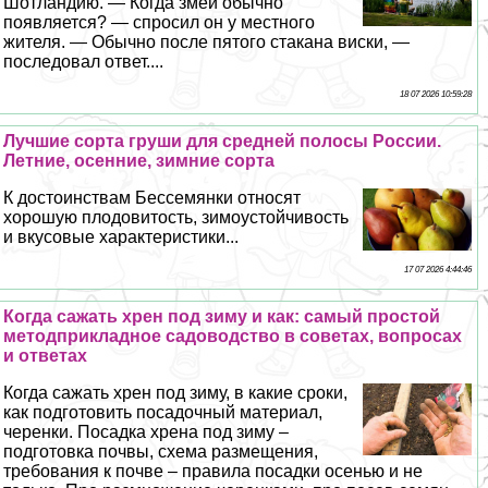
Шотландию. — Когда змей обычно
появляется? — спросил он у местного
жителя. — Обычно после пятого стакана виски, —
последовал ответ....
18 07 2026 10:59:28
Лучшие сорта груши для средней полосы России.
Летние, осенние, зимние сорта
К достоинствам Бессемянки относят
хорошую плодовитость, зимоустойчивость
и вкусовые хаpaктеристики...
17 07 2026 4:44:46
Когда сажать хрен под зиму и как: самый простой
методприкладное садоводство в советах, вопросах
и ответах
Когда сажать хрен под зиму, в какие сроки,
как подготовить посадочный материал,
черенки. Посадка хрена под зиму –
подготовка почвы, схема размещения,
требования к почве – правила посадки осенью и не