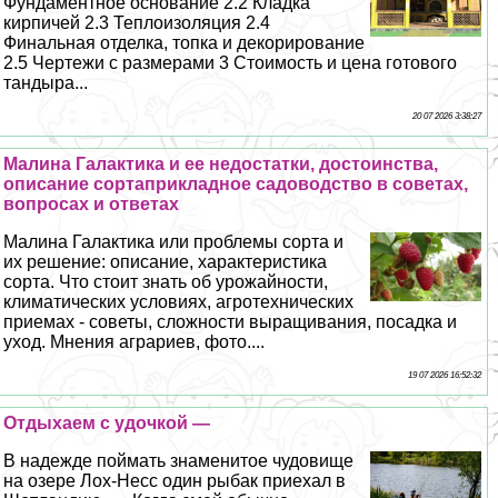
Фундаментное основание 2.2 Кладка
кирпичей 2.3 Теплоизоляция 2.4
Финальная отделка, топка и декорирование
2.5 Чертежи с размерами 3 Стоимость и цена готового
тандыра...
20 07 2026 3:38:27
Малина Галактика и ее недостатки, достоинства,
описание сортаприкладное садоводство в советах,
вопросах и ответах
Малина Галактика или проблемы сорта и
их решение: описание, хаpaктеристика
сорта. Что стоит знать об урожайности,
климатических условиях, агротехнических
приемах - советы, сложности выращивания, посадка и
уход. Мнения аграриев, фото....
19 07 2026 16:52:32
Отдыхаем с удочкой —
В надежде поймать знаменитое чудовище
на озере Лох-Несс один рыбак приехал в