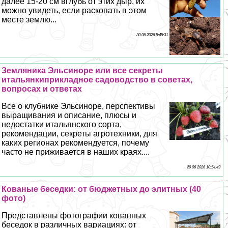
далее 15-20 см вглубь от этих дыр, их
можно увидеть, если раскопать в этом
месте землю...
30 06 2026 5:45:31
Земляника Эльсиноре или все секреты
итальянкиприкладное садоводство в советах,
вопросах и ответах
Все о клубнике Эльсиноре, перспективы
выращивания и описание, плюсы и
недостатки итальянского сорта,
рекомендации, секреты агротехники, для
каких регионах рекомендуется, почему
часто не приживается в наших краях....
29 06 2026 10:54:49
Кованые беседки: от бюджетных до элитных (40
фото)
Представлены фотографии кованных
беседок в различных вариациях: от