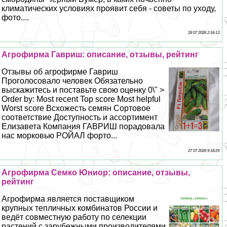
климатических условиях проявит себя - советы по уходу,
фото....
28 07 2026 2:16:13
Агрофирма Гавриш: описание, отзывы, рейтинг
Отзывы об агрофирме Гавриш
Проголосовало человек Обязательно
выскажитесь и поставьте свою оценку 0\" >
Order by: Most recent Top score Most helpful
Worst score Всхожесть семян Сортовое
соответствие Доступность и ассортимент
Елизавета Компания ГАВРИШ порадовала
нас морковью РОЙАЛ форто...
27 07 2026 9:18:29
Агрофирма Семко Юниор: описание, отзывы,
рейтинг
Агрофирма является поставщиком
крупных тепличных комбинатов России и
ведёт совместную работу по селекции
растений с зарубежными производителями