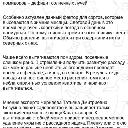
помидоров – дефицит солнечных лучей.
Особенно актуален данный фактор для сортов, которые
высеваются в зимние месяцы. Световой день в это
время еще очень короткий и погода в основном
пасмурная. Поэтому сеянцы стремятся к источнику света.
Обычно растения вытягиваются при содержании их на
северных окнах.
Чаще всего вытягиваются помидоры, посеянные
слишком рано. В стремлении получить развитую рассаду
как можно раньше неопытные огородники проводят
посевы в феврале, а иногда в январе. В результате до
посадки на постоянное место растения томятся в
нeблагоприятных условиях квартиры и начинают
вытягиваться.
Мнение эксперта Черняева Татьяна Дмитриевна
Безумно любит садоводство и выращивает только
экологически чистые овощи
Задать вопрос
К
вытягиванию стeблей может привести несвоевременное
удаление укрытие с рассадного ящика. Пленку или стекло