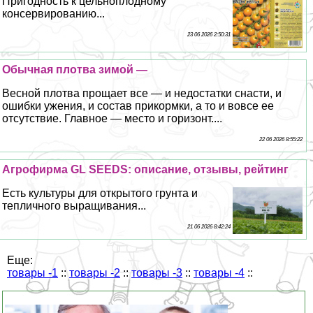
Пригодность к цельноплодному
консервированию...
23 06 2026 2:50:31
Обычная плотва зимой —
Весной плотва прощает все — и недостатки снасти, и
ошибки ужения, и состав прикормки, а то и вовсе ее
отсутствие. Главное — место и горизонт....
22 06 2026 8:55:22
Агрофирма GL SEEDS: описание, отзывы, рейтинг
Есть культуры для открытого грунта и
тепличного выращивания...
21 06 2026 8:42:24
Еще:
товары -1
::
товары -2
::
товары -3
::
товары -4
::