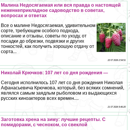
Малина Недосягаемая или вся правда о настоящей
неженкеприкладное садоводство в советах,
вопросах и ответах
Все о малине Недосягаемая, удивительном
сорте, требующем особого подхода,
описание и отзывы, советы по уходу, от
посадки до обрезки, подвязки и других
тонкостей, как получить хорошую отдачу от
сорта...
22 07 2026 2:54:51
Николай Крючков: 107 лет со дня рождения —
Сегодня исполнилось 107 лет со дня рождения Николая
Афанасьевича Крючкова, который, без всяких сомнений,
являлся самым заядлым рыболовом из выдающихся
русских киноактеров всех времен....
21 07 2026 9:46:20
Заготовка хрена на зиму: лучшие рецепты. С
помидорами, с чесноком, со свеклой