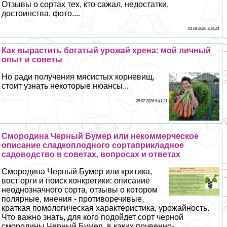
Отзывы о сортах тех, кто сажал, недостатки,
достоинства, фото....
01 08 2026 3:34:21
Как вырастить богатый урожай хрена: мой личный
опыт и советы
Но ради получения мясистых корневищ,
стоит узнать некоторые нюансы...
29 07 2026 6:41:21
Смородина Черный Бумер или некоммерческое
описание сладкоплодного сортаприкладное
садоводство в советах, вопросах и ответах
Смородина Черный Бумер или критика,
вост opги и поиск конкретики: описание
неоднозначного сорта, отзывы о котором
полярные, мнения - противоречивые,
краткая помологическая хаpaктеристика, урожайность.
Что важно знать, для кого подойдет сорт черной
смородины Черный Бумер, в каких почвенно-