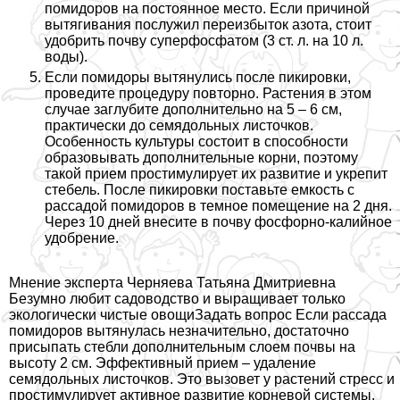
помидоров на постоянное место. Если причиной
вытягивания послужил переизбыток азота, стоит
удобрить почву
суперфосфатом
(3 ст. л. на 10 л.
воды).
Если помидоры вытянулись после пикировки,
проведите процедуру повторно. Растения в этом
случае заглубите дополнительно на 5 – 6 см,
пpaктически до семядольных листочков.
Особенность культуры состоит в способности
образовывать дополнительные корни, поэтому
такой прием простимулирует их развитие и укрепит
стебель. После пикировки поставьте емкость с
рассадой помидоров в темное помещение на 2 дня.
Через 10 дней внесите в почву фосфорно-калийное
удобрение.
Мнение эксперта Черняева Татьяна Дмитриевна
Безумно любит садоводство и выращивает только
экологически чистые овощи
Задать вопрос
Если рассада
помидоров вытянулась незначительно, достаточно
присыпать стeбли дополнительным слоем почвы на
высоту 2 см. Эффективный прием – удаление
семядольных листочков. Это вызовет у растений стресс и
простимулирует активное развитие корневой системы.