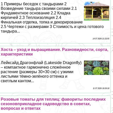
1 Примеры беседок с тандырами 2
Возведение тандыра своими силами 2.1
Фундаментное основание 2.2 Кладка
кирпичей 2.3 Теплоизоляция 2.4
Финальная отделка, топка и декорирование
2.5 Чертежи с размерами 3 Стоимость и цена готового
тандыра...
14 07 2026 21:33:55
Хоста – уход и выращивание. Разновидности, сорта,
хаpaктеристики
Лейксайд Драгонфлай (Lakeside Dragonfly)
– компактное гармонично сложённое
растение (размеры 30×30 см) с узкими
листьями тёмно-зелёного оттенка и
светлым кантом...
11 07 2026 18:39:18
Розовые томаты для теплиц: фавориты последних
сезоновприкладное садоводство в советах,
вопросах и ответах