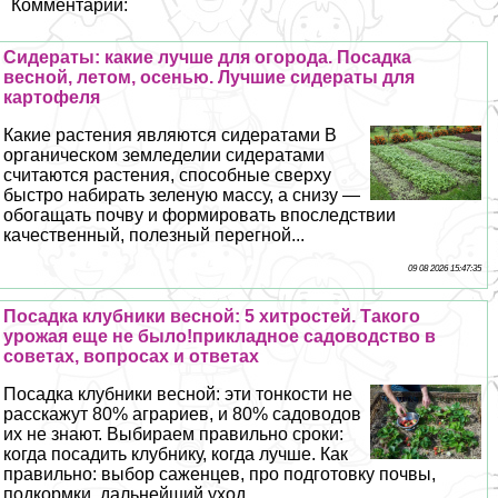
Комментарии:
Сидераты: какие лучше для огорода. Посадка
весной, летом, осенью. Лучшие сидераты для
картофеля
Какие растения являются сидератами В
органическом земледелии сидератами
считаются растения, способные сверху
быстро набирать зеленую массу, а снизу —
обогащать почву и формировать впоследствии
качественный, полезный перегной...
09 08 2026 15:47:35
Посадка клубники весной: 5 хитростей. Такого
урожая еще не было!прикладное садоводство в
советах, вопросах и ответах
Посадка клубники весной: эти тонкости не
расскажут 80% аграриев, и 80% садоводов
их не знают. Выбираем правильно сроки:
когда посадить клубнику, когда лучше. Как
правильно: выбор саженцев, про подготовку почвы,
подкормки, дальнейший уход....