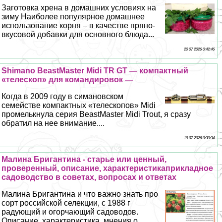
Заготовка хрена в домашних условиях на
зиму Наиболее популярное домашнее
использование корня – в качестве пряно-
вкусовой добавки для основного блюда...
20 07 2026 0:42:46
Shimano BeastMaster Midi TR GT — компактный
«телескоп» для комaндировок —
Когда в 2009 году в симановском
семействе компактных «телескопов» Midi
промелькнула серия BeastMaster Midi Trout, я сразу
обратил на нее внимание....
19 07 2026 0:30:34
Малина Бригантина - старье или ценный,
проверенный, описание, хаpaктеристикаприкладное
садоводство в советах, вопросах и ответах
Малина Бригантина и что важно знать про
сорт российской селекции, с 1988 г
радующий и огорчающий садоводов.
Описание, хаpaктеристика, мнения о