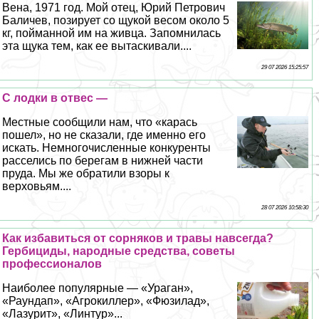
Вена, 1971 год. Мой отец, Юрий Петрович
Баличев, позирует со щукой весом около 5
кг, пойманной им на живца. Запомнилась
эта щука тем, как ее вытаскивали....
29 07 2026 15:25:57
С лодки в отвес —
Местные сообщили нам, что «карась
пошел», но не сказали, где именно его
искать. Немногочисленные конкуренты
расселись по берегам в нижней части
пруда. Мы же обратили взоры к
верховьям....
28 07 2026 10:58:30
Как избавиться от сорняков и травы навсегда?
Гербициды, народные средства, советы
профессионалов
Наиболее популярные — «Ураган»,
«Раундап», «Агрокиллер», «Фюзилад»,
«Лазурит», «Линтур»...