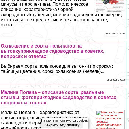
минусы и перспективы. Помологическое
описание, хаpaктеристика черной
смородины Искушение, мнения садоводов и фермеров,
их отзывы - не предвзятые и не ангажированные,
фото....
29 06 2026 20:35:53
Охлаждение и сорта тюльпанов на
выгонкуприкладное садоводство в советах,
вопросах и ответах
Выбираем сорта тюльпанов для выгонки по срокам:
таблицы цветения, сроки охлаждения (недель)...
28 06 2026 9:42:18
Малина Полана – описание сорта, реальные
отзывы, фотоприкладное садоводство в советах,
вопросах и ответах
Малина Полана – хаpaктеристика от
оригинатора, описание согласно оценке
На сайте используются cookies
садоводов и фермеров. Реальная
Закрыть эту плашку
урожайность, перспективы для сада и