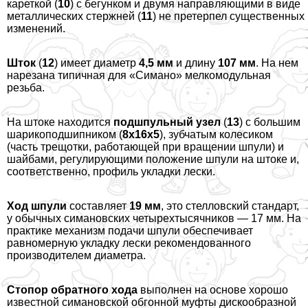
кареткой (
10
) с бегунком и двумя направляющими в виде
металлических стержней (
11
) не претерпел существенных
изменений.
Шток
(
12
) имеет диаметр
4,5 мм
и длину
107 мм
. На нем
нарезана типичная для «Симано» мелкомодульная
резьба.
На штоке находится
подшпульный узел
(
13
) с большим
шарикоподшипником (
8х16х5
), зубчатым колесиком
(часть трещотки, работающей при вращении шпули) и
шайбами, регулирующими положение шпули на штоке и,
соответственно, профиль укладки лески.
Ход шпули
составляет
19 мм
, это стелловский стандарт,
у обычных симановских четырехтысячников — 17 мм. На
пpaктике механизм подачи шпули обеспечивает
равномерную укладку лески рекомендованного
производителем диаметра.
Стопор обратного хода
выполнен на основе хорошо
известной симановской обгонной муфты дискообразной