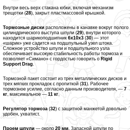
Внутри весь верх стакана юбки, включая механизм
трещотки (
28
), закрыт пластмассовой крышкой.
Тормозные диски
расположены в канавке вокруг полого
цилиндрического выступа шпули (
29
), внутри которого
находится шарикоподшипник
6х10х3
(
30
) — этот
«шарик» уже садится на подшпульный узел штока.
Сложное устройство шпули и подшпульного узла
обеспечивает высокую стабильность работы тормоза и
позволяет «Симано» с гордостью говорить о
Rigid
Support Drag
.
Тормозной пакет состоит из трех металлических дисков и
трех мягких прокладок с пропиткой (
31
). Рабочее
тормозное усилие, согласно данным производителя, —
7
кг
, максимальное —
11 кг
.
Регулятор тормоза
(
32
) с защитной манжетой довольно
удобен, ухватист.
Проем шпули
— около
20 мм
. Запасной шпули по