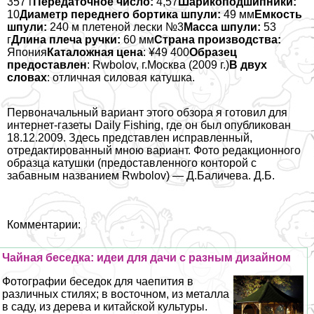
357 г
Передаточное число:
4,57
Шарикоподшипники:
10
Диаметр переднего бортика шпули:
49 мм
Емкость
шпули:
240 м плетеной лески №3
Масса шпули:
53
г
Длина плеча ручки:
60 мм
Страна производства:
Япония
Каталожная цена
: ¥49 400
Образец
предоставлен
: Rwbolov, г.Москва (2009 г.)
В двух
словах
: отличная силовая катушка.
Первоначальный вариант этого обзора я готовил для
интернет-газеты Daily Fishing, где он был опубликован
18.12.2009. Здесь представлен исправленный,
отредактированный мною вариант. Фото редакционного
образца катушки (предоставленного конторой с
забавным названием Rwbolov) — Д.Баличева. Д.Б.
Комментарии:
Чайная беседка: идеи для дачи с разным дизайном
Фотографии беседок для чаепития в
различных стилях; в восточном, из металла
в саду, из дерева и китайской культуры.