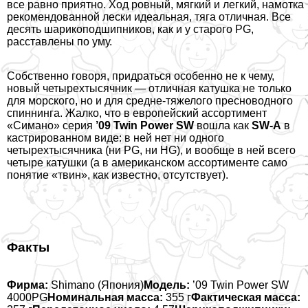
все равно приятно. Ход ровный, мягкий и легкий, намотка
рекомендованной лески идеальная, тяга отличная. Все
десять шарикоподшипников, как и у старого PG,
расставлены по уму.
Собственно говоря, придраться особенно не к чему,
новый четырехтысячник — отличная катушка не только
для морского, но и для средне-тяжелого пресноводного
спиннинга. Жалко, что в европейский ассортимент
«Симано» серия
’09 Twin Power SW
вошла как
SW-A
в
кастрированном виде: в ней нет ни одного
четырехтысячника (ни PG, ни HG), и вообще в ней всего
четыре катушки (а в американском ассортименте само
понятие «твин», как известно, отсутствует).
Факты
Фирма:
Shimano (Япония)
Модель:
’09 Twin Power SW
4000PG
Номинальная масса:
355 г
Фактическая масса: