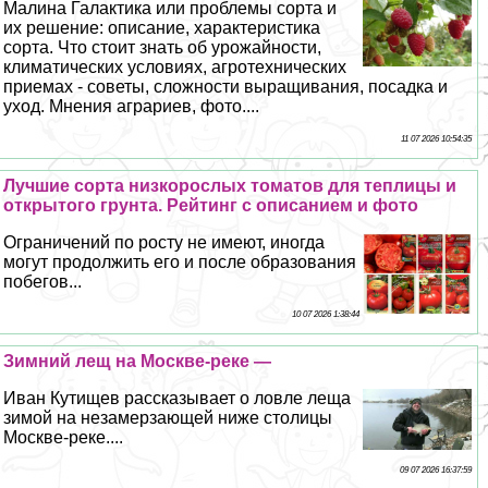
Малина Галактика или проблемы сорта и
их решение: описание, хаpaктеристика
сорта. Что стоит знать об урожайности,
климатических условиях, агротехнических
приемах - советы, сложности выращивания, посадка и
уход. Мнения аграриев, фото....
11 07 2026 10:54:35
Лучшие сорта низкорослых томатов для теплицы и
открытого грунта. Рейтинг с описанием и фото
Ограничений по росту не имеют, иногда
могут продолжить его и после образования
побегов...
10 07 2026 1:38:44
Зимний лещ на Москве-реке —
Иван Кутищев рассказывает о ловле леща
зимой на незамерзающей ниже столицы
Москве-реке....
09 07 2026 16:37:59