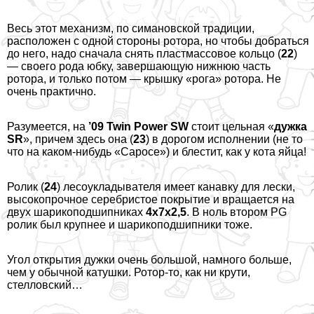
Весь этот механизм, по симановской традиции,
расположен с одной стороны ротора, но чтобы добраться
до него, надо сначала снять пластмассовое кольцо (
22
)
— своего рода юбку, завершающую нижнюю часть
ротора, и только потом — крышку «рога» ротора. Не
очень пpaктично.
Разумеется, на
’09 Twin Power SW
стоит цельная «
дужка
SR
», причем здесь она (
23
) в дорогом исполнении (не то
что на каком-нибудь «Саросе») и блестит, как у кота яйца!
Ролик (
24
) лесоукладывателя имеет канавку для лески,
высокопрочное серебристое покрытие и вращается на
двух шарикоподшипниках
4х7х2,5
. В ноль втором PG
ролик был крупнее и шарикоподшипники тоже.
Угол открытия дужки очень большой, намного больше,
чем у обычной катушки. Ротор-то, как ни крути,
стелловский…