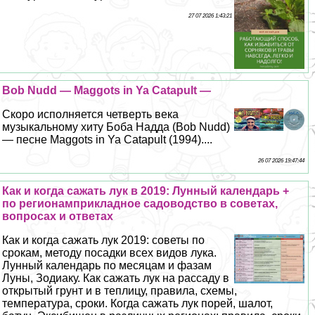
27 07 2026 1:43:21
Bob Nudd — Maggots in Ya Catapult —
Скоро исполняется четверть века
музыкальному хиту Боба Надда (Bob Nudd)
— песне Maggots in Ya Catapult (1994)....
26 07 2026 19:47:44
Как и когда сажать лук в 2019: Лунный календарь +
по регионамприкладное садоводство в советах,
вопросах и ответах
Как и когда сажать лук 2019: советы по
срокам, методу посадки всех видов лука.
Лунный календарь по месяцам и фазам
Луны, Зодиаку. Как сажать лук на рассаду в
открытый грунт и в теплицу, правила, схемы,
температура, сроки. Когда сажать лук порей, шалот,