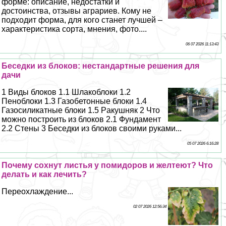
форме: описание, недостатки и
достоинства, отзывы аграриев. Кому не
подходит форма, для кого станет лучшей –
хаpaктеристика сорта, мнения, фото....
06 07 2026 11:13:43
Беседки из блоков: нестандартные решения для
дачи
1 Виды блоков 1.1 Шлакоблоки 1.2
Пеноблоки 1.3 Газобетонные блоки 1.4
Газосиликатные блоки 1.5 Paкушняк 2 Что
можно построить из блоков 2.1 Фундамент
2.2 Стены 3 Беседки из блоков своими руками...
05 07 2026 6:16:28
Почему сохнут листья у помидоров и желтеют? Что
делать и как лечить?
Переохлаждение...
02 07 2026 12:56:34