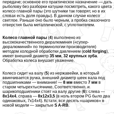
передаче; основное его пpaктическое назначение — дать
рыболову без разборки катушки посмотреть, какого цвета
колесо главной пары (это шутники так говорят, но в их
словах есть доля правды). В данном случае колесо
светлое. Раньше оно было черным, а пробка смaзoчного
отверстия была металлической, с уплотнителем.
Колесо главной пары
(
4
) выполнено из
высококачественного дюралюминия («супер-
дюралюминий» по терминологии производителя)
методом холодной обработки давлением (
cold forging
),
имеет внешний диаметр
35 мм
,
32 крупных зуба
.
Обработка колеса внушает уважение.
Колесо сидит на валу (
5
) из нержавейки, в который
ввинчивается ручка, внешний диаметр шеек вала под
подшипниками — внимание! —
8 мм
вместо
7 мм
в
старом четырехтысячнике. Соответственно, и
шарикоподшипники стоят на валу другие (
6
): слева —
8х14х4
, справа —
8х12х3,5
(в ноль втором PG было два
одинаковых, 7х14х4). Кстати, все десять «шариков» в
новой модели — закрытые
S A-RB
.