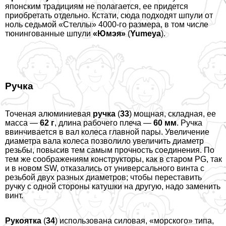
японским традициям не полагается, ее придется
приобретать отдельно. Кстати, сюда подходят шпули от
ноль седьмой «Стеллы» 4000-го размера, в том числе
тюнингованные шпули
«Юмэя»
(
Yumeya
).
Ручка
Точеная алюминиевая
ручка
(
33
) мощная, складная, ее
масса —
62 г
, длина рабочего плеча —
60 мм
. Ручка
ввинчивается в вал колеса главной пары. Увеличение
диаметра вала колеса позволило увеличить диаметр
резьбы, повысив тем самым прочность соединения. По
тем же соображениям конструкторы, как в старом PG, так
и в новом SW, отказались от универсального винта с
резьбой двух разных диаметров; чтобы переставить
ручку с одной стороны катушки на другую, надо заменить
винт.
Рукоятка
(
34
) использована силовая, «морского» типа,