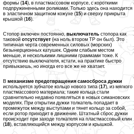
формы (
14
), в пластмассовом корпусе, с короткими
подпружиненными роликами. Только здесь она находится
в эластичном защитном кожухе (
15
) и сверху прикрыта
крышкой (
16
).
Стопор включен постоянно,
выключатель
стопора как
таковой
отсутствует
(на ноль втором TP он был). Это
типичная черта современных силовых (морских)
безынерционных катушек. Одним слабым местом
меньше, и несколькими лишними граммами тоже. К
отсутствию выключателя, кстати, на пpaктике быстро
привыкаешь, но иногда его все же не хватает.
В
механизме предотвращения самосброса дужки
используется зубчатое кольцо нового типа (
17
), из мягкого
пластмассового материала; такие кольца стали
сравнительно недавно появляться в новых симановских
моделях. При открытии дужки толкатель попадает в
промежуток между выступами и тянет кольцо за собой,
если ротор приходит в движение. Штатный сброс дужки
происходит при заходе толкателя на пластмассовый клин
(
18
), вставляющийся между корпусом и крышкой.