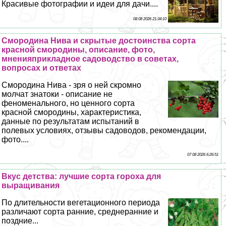
Красивые фотографии и идеи для дачи....
08 08 2026 21:34:10
Смородина Нива и скрытые достоинства сорта
красной смородины, описание, фото,
мненияприкладное садоводство в советах,
вопросах и ответах
Смородина Нива - зря о ней скромно
молчат знатоки - описание не
феноменального, но ценного сорта
красной смородины, хаpaктеристика,
данные по результатам испытаний в
полевых условиях, отзывы садоводов, рекомендации,
фото....
07 08 2026 6:26:51
Вкус детства: лучшие сорта гороха для
выращивания
По длительности вегетационного периода
различают сорта ранние, среднеранние и
поздние...