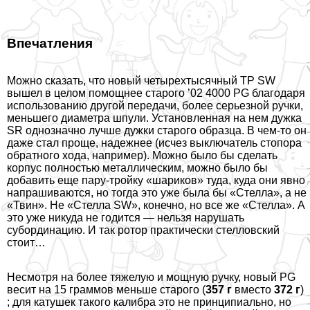
Впечатления
Можно сказать, что новый четырехтысячный TP SW
вышел в целом помощнее старого ’02 4000 PG благодаря
использованию другой передачи, более серьезной ручки,
меньшего диаметра шпули. Установленная на нем дужка
SR однозначно лучше дужки старого образца. В чем-то он
даже стал проще, надежнее (исчез выключатель стопора
обратного хода, например). Можно было бы сделать
корпус полностью металлическим, можно было бы
добавить еще пару-тройку «шариков» туда, куда они явно
напрашиваются, но тогда это уже была бы «Стелла», а не
«Твин». Не «Стелла SW», конечно, но все же «Стелла». А
это уже никуда не годится — нельзя нарушать
субординацию. И так ротор пpaктически стелловский
стоит…
Несмотря на более тяжелую и мощную ручку, новый PG
весит на 15 граммов меньше старого (
357 г
вместо
372 г
)
; для катушек такого калибра это не принципиально, но