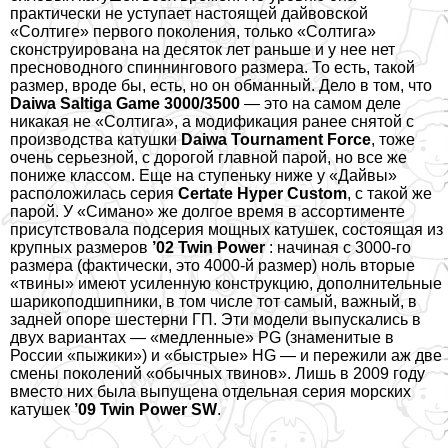
пpaктически не уступает настоящей дайвовской
«Солтиге» первого поколения, только «Солтига»
сконструирована на десяток лет раньше и у нее нет
пресноводного спиннингового размера. То есть, такой
размер, вроде бы, есть, но он обманный. Дело в том, что
Daiwa Saltiga Game 3000/3500
— это на самом деле
никакая не «Солтига», а модификация ранее снятой с
производства катушки
Daiwa Tournament Force
, тоже
очень серьезной, с дорогой главной парой, но все же
пониже классом. Еще на ступеньку ниже у «Дайвы»
расположилась серия
Certate Hyper Custom
, с такой же
парой. У «Симано» же долгое время в ассортименте
присутствовала
подсерия мощных катушек, состоящая из
крупных размеров
’02 Twin Power
: начиная с 3000-го
размера (фактически, это 4000-й размер) ноль вторые
«твины» имеют усиленную конструкцию, дополнительные
шарикоподшипники, в том числе тот самый, важный, в
задней опоре шестерни ГП. Эти модели выпускались в
двух вариантах — «медленные» PG (знаменитые в
России «пыжики») и «быстрые» HG — и пережили аж две
смены поколений «обычных твинов». Лишь в 2009 году
вместо них была выпущена отдельная серия морских
катушек
’09 Twin Power SW
.