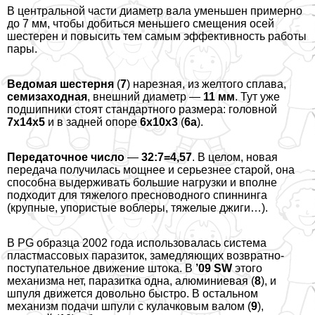
В центральной части диаметр вала уменьшен примерно
до 7 мм, чтобы добиться меньшего смещения осей
шестерен и повысить тем самым эффективность работы
пары.
Ведомая шестерня
(
7
) нарезная, из желтого сплава,
семизаходная
, внешний диаметр —
11 мм
. Тут уже
подшипники стоят стандартного размера: головной
7х14х5
и в задней опоре
6х10х3
(
6а
).
Передаточное число
—
32:7=4,57
. В целом, новая
передача получилась мощнее и серьезнее старой, она
способна выдерживать большие нагрузки и вполне
подходит для тяжелого пресноводного спиннинга
(крупные, упористые воблеры, тяжелые джиги…).
В PG образца 2002 года использовалась система
пластмассовых паразиток, замедляющих возвратно-
поступательное движение штока. В
’09 SW
этого
механизма нет, паразитка одна, алюминиевая (
8
), и
шпуля движется довольно быстро. В остальном
механизм подачи шпули с кулачковым валом (
9
),