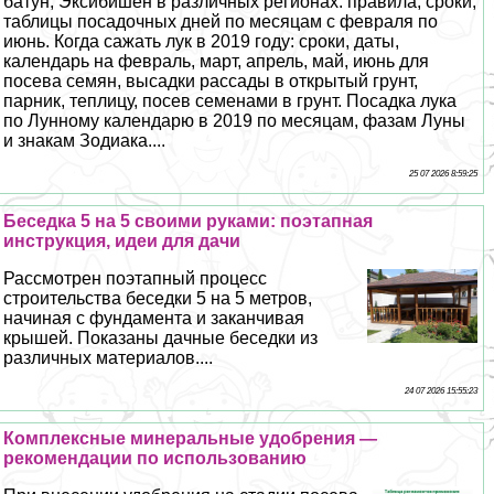
батун, Эксибишен в различных регионах: правила, сроки,
таблицы посадочных дней по месяцам с февраля по
июнь. Когда сажать лук в 2019 году: сроки, даты,
календарь на февраль, март, апрель, май, июнь для
посева семян, высадки рассады в открытый грунт,
парник, теплицу, посев семенами в грунт. Посадка лука
по Лунному календарю в 2019 по месяцам, фазам Луны
и знакам Зодиака....
25 07 2026 8:59:25
Беседка 5 на 5 своими руками: поэтапная
инструкция, идеи для дачи
Рассмотрен поэтапный процесс
строительства беседки 5 на 5 метров,
начиная с фундамента и заканчивая
крышей. Показаны дачные беседки из
различных материалов....
24 07 2026 15:55:23
Комплексные минеральные удобрения —
рекомендации по использованию