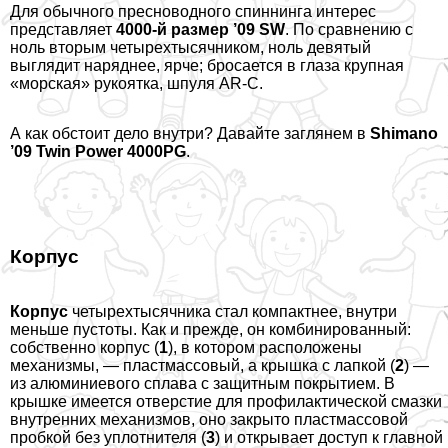
Для обычного пресноводного спиннинга интерес
представляет
4000-й размер ’09 SW
. По сравнению с
ноль вторым четырехтысячником, ноль девятый
выглядит наряднее, ярче; бросается в глаза крупная
«морская» рукоятка, шпуля AR-C.
А как обстоит дело внутри? Давайте заглянем в
Shimano
’09 Twin Power 4000PG
.
Корпус
Корпус
четырехтысячника стал компактнее, внутри
меньше пустоты. Как и прежде, он комбинированный:
собственно корпус (
1
), в котором расположены
механизмы, — пластмассовый, а крышка с лапкой (
2
) —
из алюминиевого сплава с защитным покрытием. В
крышке имеется отверстие для профилактической смазки
внутренних механизмов, оно закрыто пластмассовой
пробкой без уплотнителя (
3
) и открывает доступ к главной