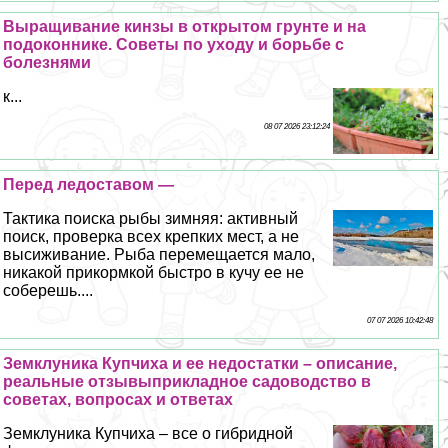
Выращивание кинзы в открытом грунте и на
подоконнике. Советы по уходу и борьбе с
болезнями
к...
08 07 2026 23:12:24
Перед ледоставом —
Тактика поиска рыбы зимняя: активный
поиск, проверка всех крепких мест, а не
высиживание. Рыба перемещается мало,
никакой прикормкой быстро в кучу ее не
соберешь....
07 07 2026 10:42:48
Земклуника Купчиха и ее недостатки – описание,
реальные отзывыприкладное садоводство в
советах, вопросах и ответах
Земклуника Купчиха – все о гибридной