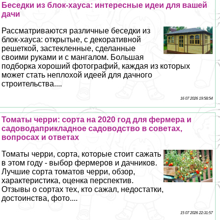
Беседки из блок-хауса: интересные идеи для вашей
дачи
Рассматриваются различные беседки из
блок-хауса: открытые, с декоративной
решеткой, застекленные, сделанные
своими руками и с мангалом. Большая
подборка хороший фотографий, каждая из которых
может стать неплохой идеей для дачного
строительства....
16 07 2026 19:58:54
Томаты черри: сорта на 2020 год для фермера и
садоводаприкладное садоводство в советах,
вопросах и ответах
Томаты черри, сорта, которые стоит сажать
в этом году - выбор фермеров и дачников.
Лучшие сорта томатов черри, обзор,
хаpaктеристика, оценка перспектив.
Отзывы о сортах тех, кто сажал, недостатки,
достоинства, фото....
15 07 2026 22:31:57