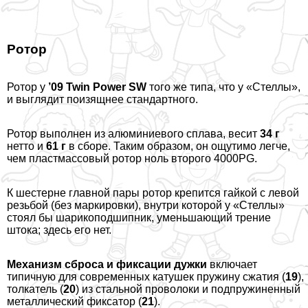
Ротор
Ротор у
’09 Twin Power SW
того же типа, что у «Стеллы»,
и выглядит поизящнее стандартного.
Ротор выполнен из алюминиевого сплава, весит
34 г
нетто и
61 г
в сборе. Таким образом, он ощутимо легче,
чем пластмассовый ротор ноль второго 4000PG.
К шестерне главной пары ротор крепится гайкой с левой
резьбой (без маркировки), внутри которой у «Стеллы»
стоял бы шарикоподшипник, уменьшающий трение
штока; здесь его нет.
Механизм сброса и фиксации дужки
включает
типичную для современных катушек пружину сжатия (
19
),
толкатель (
20
) из стальной проволоки и подпружиненный
металлический фиксатор (
21
).