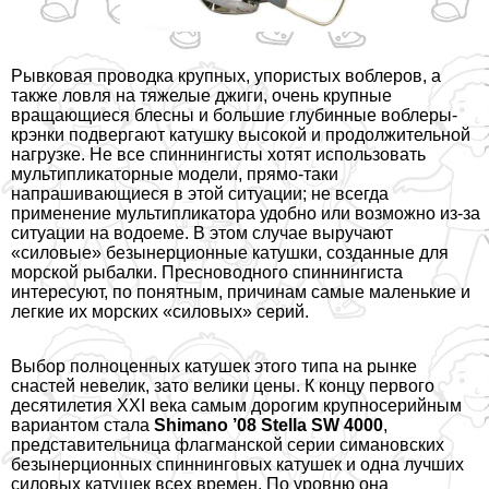
Рывковая проводка крупных, упористых воблеров, а
также ловля на тяжелые джиги, очень крупные
вращающиеся блесны и большие глубинные воблеры-
крэнки подвергают катушку высокой и продолжительной
нагрузке. Не все спиннингисты хотят использовать
мультипликаторные модели, прямо-таки
напрашивающиеся в этой ситуации; не всегда
применение мультипликатора удобно или возможно из-за
ситуации на водоеме. В этом случае выручают
«силовые» безынерционные катушки, созданные для
морской рыбалки. Пресноводного спиннингиста
интересуют, по понятным, причинам самые маленькие и
легкие их морских «силовых» серий.
Выбор полноценных катушек этого типа на рынке
снастей невелик, зато велики цены. К концу первого
десятилетия XXI века самым дорогим крупносерийным
вариантом стала
Shimano ’08 Stella SW 4000
,
представительница флагманской серии симановских
безынерционных спиннинговых катушек и одна лучших
силовых катушек всех времен. По уровню она