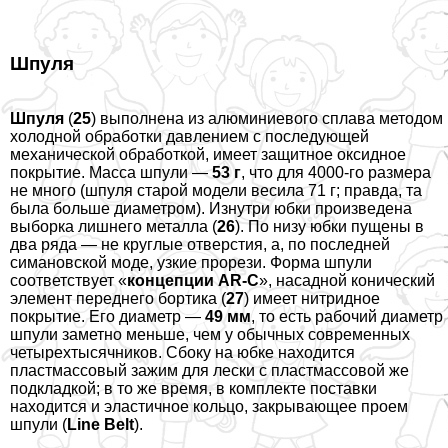
Шпуля
Шпуля
(
25
) выполнена из алюминиевого сплава методом
холодной обработки давлением с последующей
механической обработкой, имеет защитное оксидное
покрытие. Масса шпули —
53 г
, что для 4000-го размера
не много (шпуля старой модели весила 71 г; правда, та
была больше диаметром). Изнутри юбки произведена
выборка лишнего металла (
26
). По низу юбки пущены в
два ряда — не круглые отверстия, а, по последней
симановской моде, узкие прорези. Форма шпули
соответствует «
концепции AR-C
», насадной конический
элемент переднего бортика (
27
) имеет нитридное
покрытие. Его диаметр —
49 мм
, то есть рабочий диаметр
шпули заметно меньше, чем у обычных современных
четырехтысячников. Сбоку на юбке находится
пластмассовый зажим для лески с пластмассовой же
подкладкой; в то же время, в комплекте поставки
находится и эластичное кольцо, закрывающее проем
шпули (
Line Belt
).