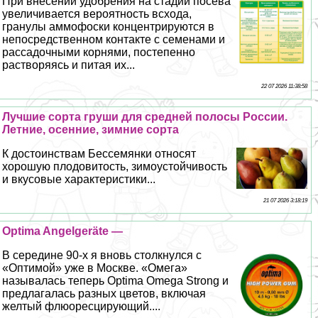
При внесении удобрения на стадии посева
увеличивается вероятность всхода,
гранулы аммофоски концентрируются в
непосредственном контакте с семенами и
рассадочными корнями, постепенно
растворяясь и питая их...
22 07 2026 11:38:58
Лучшие сорта груши для средней полосы России.
Летние, осенние, зимние сорта
К достоинствам Бессемянки относят
хорошую плодовитость, зимоустойчивость
и вкусовые хаpaктеристики...
21 07 2026 3:18:19
Optima Angelgeräte —
В середине 90-х я вновь столкнулся с
«Оптимой» уже в Москве. «Омега»
называлась теперь Optima Omega Strong и
предлагалась разных цветов, включая
желтый флюоресцирующий....