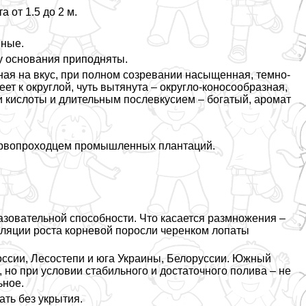
 от 1.5 до 2 м.
мные.
 у основания приподняты.
ятная на вкус, при полном созревании насыщенная, темно-
еет к округлой, чуть вытянута – округло-коносообразная,
и кислоты и длительным послевкусием – богатый, аромат
первопроходцем промышленных плантаций.
азовательной способности. Что касается размножения –
муляции роста корневой поросли черенком лопаты
ссии, Лесостепи и юга Украины, Белоруссии. Южный
 но при условии стабильного и достаточного полива – не
ьное.
ать без укрытия.