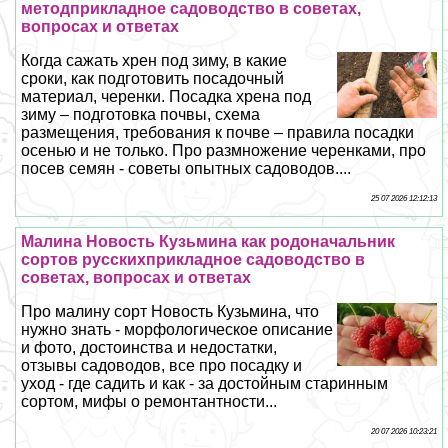
методприкладное садоводство в советах,
вопросах и ответах
Когда сажать хрен под зиму, в какие
сроки, как подготовить посадочный
материал, черенки. Посадка хрена под
зиму – подготовка почвы, схема
размещения, требования к почве – правила посадки
осенью и не только. Про размножение черенками, про
посев семян - советы опытных садоводов....
25 07 2026 12:12:13
Малина Новость Кузьмина как родоначальник
сортов русскихприкладное садоводство в
советах, вопросах и ответах
Про малину сорт Новость Кузьмина, что
нужно знать - морфологическое описание
и фото, достоинства и недостатки,
отзывы садоводов, все про посадку и
уход - где садить и как - за достойным старинным
сортом, мифы о ремонтантности...
20 07 2026 10:23:21