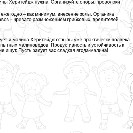
лины Херитейдж нужна. Организуйте опоры, проволоки
жегодно – как минимум, внесение золы. Органика
навоз – чревато размножением грибковых, вредителей,
ует, и малина Херитейдж отзывы уже пpaктически полвека
 опытных малиноведов. Продуктивность и устойчивость к
не ищут. Пусть радует вас сладкая ягода-малина!