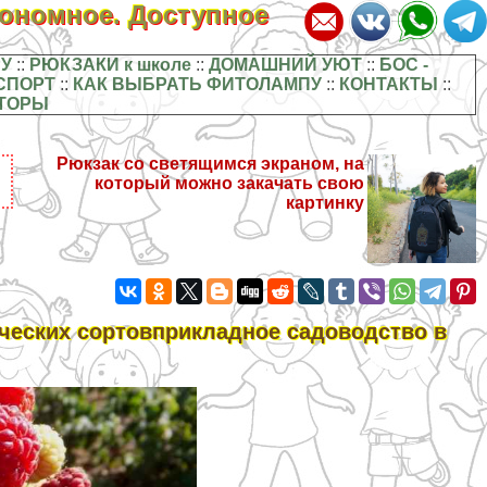
кономное. Доступное
У
::
РЮКЗАКИ к школе
::
ДОМАШНИЙ УЮТ
::
БОС -
СПОРТ
::
КАК ВЫБРАТЬ ФИТОЛАМПУ
::
КОНТАКТЫ
::
ТОРЫ
Рюкзак со светящимся экраном, на
который можно закачать свою
картинку
ческих сортовприкладное садоводство в