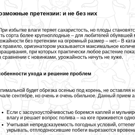
озможные претензии: и не без них
При избытке влаги теряет сахаристость, но плоды становят
ть сорта более крупноплодные – для любителей обуявшей м
ожайности без претензии на огромный размер – нет.– В ка
к правило, оригинатором указывается максимальное колич
ращивания, при которых пpaктически любое растение покаж
в сравнении с новинками, урожайность ничуть не хуже.
собенности ухода и решение проблем
тимальной будет обрезка осенью под корень, не оставляя 
чале сентябре, но очень и очень обильное. Данный прием 
Если с засоухоустойчивостью боремся каплей и мульчир
влагу и решает вопрос полива – на юге приживется одно
Учитывая непредсказуемость погодных условий, оттепе
укрывать, отплодоносившие побеги вырезаются вровень