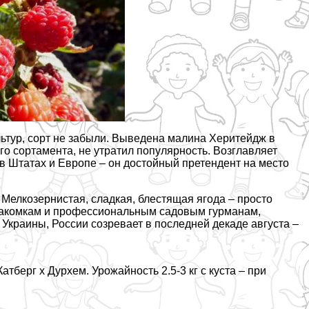
ьтур, сорт не забыли. Выведена малина Херитейдж в
о сортамента, не утратил популярность. Возглавляет
 Штатах и Европе – он достойный претендент на место
Мелкозернистая, сладкая, блестящая ягода – просто
м-лакомкам и профессиональным садовым гурманам,
Украины, России созревает в последней декаде августа –
атберг х Дурхем. Урожайность 2.5-3 кг с куста – при