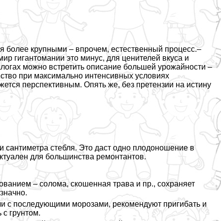
ся более крупными – впрочем, естественный процесс.–
ир гигантомании это минус, для ценителей вкуса и
талогах можно встретить описание большей урожайности –
ество при максимально интенсивных условиях
ется перспективным. Опять же, без претензии на истину
ни сантиметра стeбля. Это даст одно плодоношение в
актуален для большинства ремонтантов.
ованием – солома, скошенная трава и пр., сохраняет
значно.
ли с последующими морозами, рекомендуют пригибать и
 с грунтом.