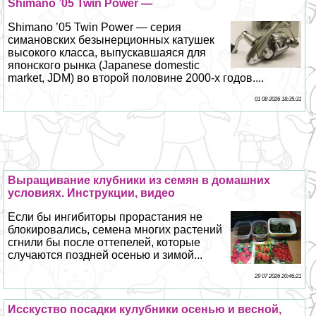
Shimano ’05 Twin Power —
Shimano ’05 Twin Power — серия
симановских безынерционных катушек
высокого класса, выпускавшаяся для
японского рынка (Japanese domestic
market, JDM) во второй половине 2000-х годов....
01 08 2026 18:35:31
Выращивание клубники из семян в домашних
условиях. Инструкции, видео
Если бы ингибиторы прорастания не
блокировались, семена многих растений
сгнили бы после оттепелей, которые
случаются поздней осенью и зимой...
29 07 2026 20:46:21
Исскуство посадки кулубники осенью и весной,