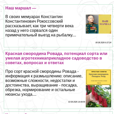
Наш маршал —
В своих мемуарах Константин
Константинович Рокоссовский
рассказывает, как три четверти века
назад у него сорвался один
примечательный выезд на рыбалку....
06 08 2026 6:37:24
Красная смородина Ровада, потенциал сорта или
умелая агротехникаприкладное садоводство в
советах, вопросах и ответах
Про сорт красной смородины Ровада -
информация к размышлению: описание,
возможные сложности, недостатки и
достоинства, выращивание - посадка,
обрезка, нормирование и остальные
нюансы ухода....
03 08 2026 14:44:59