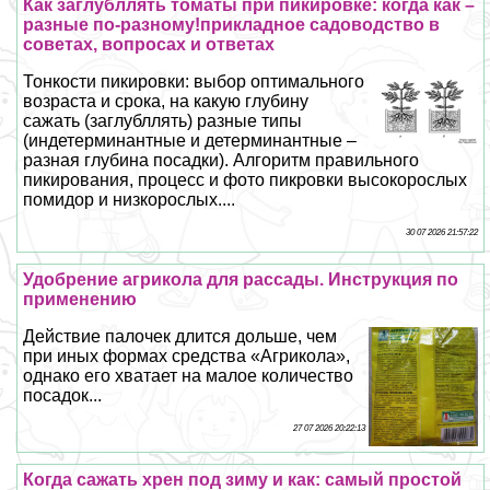
Как заглубллять томаты при пикировке: когда как –
разные по-разному!прикладное садоводство в
советах, вопросах и ответах
Тонкости пикировки: выбор оптимального
возраста и срока, на какую глубину
сажать (заглубллять) разные типы
(индетерминантные и детерминантные –
разная глубина посадки). Алгоритм правильного
пикирования, процесс и фото пикровки высокорослых
помидор и низкорослых....
30 07 2026 21:57:22
Удобрение агрикола для рассады. Инструкция по
применению
Действие палочек длится дольше, чем
при иных формах средства «Агрикола»,
однако его хватает на малое количество
посадок...
27 07 2026 20:22:13
Когда сажать хрен под зиму и как: самый простой