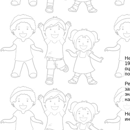
Не
19
оц
по
Ре
за
зн
на
He
ин