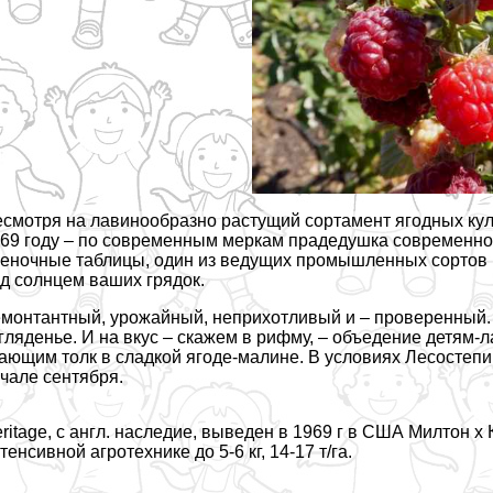
смотря на лавинообразно растущий сортамент ягодных кул
69 году – по современным меркам прадедушка современног
еночные таблицы, один из ведущих промышленных сортов в
д солнцем ваших грядок.
монтантный, урожайный, неприхотливый и – проверенный. 
гляденье. И на вкус – скажем в рифму, – объедение детя
ающим толк в сладкой ягоде-малине. В условиях Лесостепи 
чале сентября.
ritage, с англ. наследие, выведен в 1969 г в США Милтон х К
тенсивной агротехнике до 5-6 кг, 14-17 т/га.