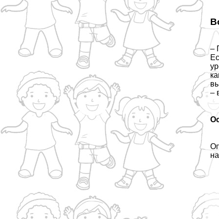
В
– 
Ес
ур
ка
вы
– 
О
Оп
на