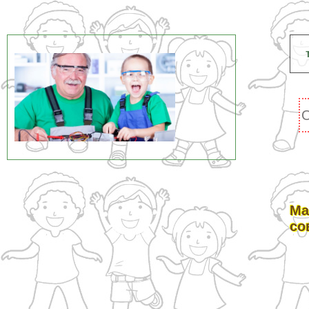
Ма
со