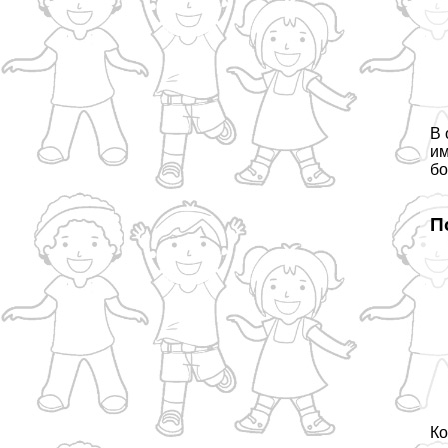
В 
им
бо
П
Ко