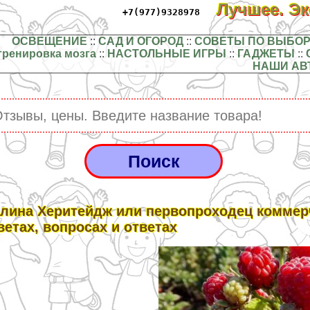
Лучшее. Э
+7(977)9328978
ОСВЕЩЕНИЕ
::
САД И ОГОРОД
::
СОВЕТЫ ПО ВЫБОР
тренировка мозга
::
НАСТОЛЬНЫЕ ИГРЫ
::
ГАДЖЕТЫ
::
НАШИ АВ
лина Херитейдж или первопроходец коммер
ветах, вопросах и ответах