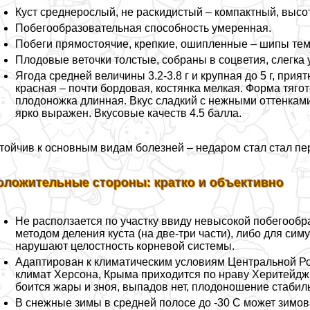
Куст среднерослый, не раскидистый – компактный, высота
Побегообразовательная способность умеренная.
Побеги прямостоячие, крепкие, ошипленные – шипы те
Плодовые веточки толстые, собраны в соцветия, слегка
Ягода средней величины 3.2-3.8 г и крупная до 5 г, при
красная – почти бордовая, костянка мелкая. Форма тягот
плодоножка длинная. Вкус сладкий с нежными оттенкам
ярко выражен. Вкусовые качеств 4.5 балла.
тойчив к основным видам болезней – недаром стал стал 
оложительные стороны: кратко и объективно
Не расползается по участку ввиду невысокой побегообр
методом деления куста (на две-три части), либо для си
нарушают целостность корневой системы.
Адаптирован к климатическим условиям Центральной Ро
климат Херсона, Крыма приходится по нраву Херитейдж,
боится жары и зноя, выпадов нет, плодоношение стабил
В снежные зимы в средней полосе до -30 С может зимов