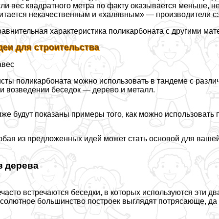
ли вес квадратного метра по факту оказывается меньше, н
итается некачественным и «халявным» — производители с
авнительная хаpaктеристика поликарбоната с другими ма
деи для строительства
авес
сты поликарбоната можно использовать в тандеме с разл
и возведении беседок — дерево и металл.
же будут показаны примеры того, как можно использовать 
бая из предложенных идей может стать основой для вашей
з дерева
часто встречаются беседки, в которых используются эти д
солютное большинство построек выглядят потрясающе, да 