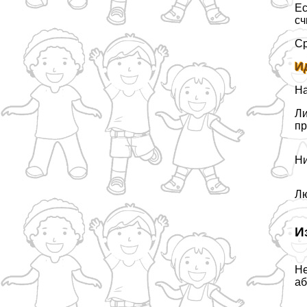
Ес
сч
Ср
И
Н
Ли
пр
Ни
Лю
И
Не
аб