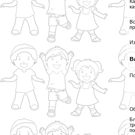
Ка
ка
Вс
пр
Из
В
По
Об
Бл
тр
по