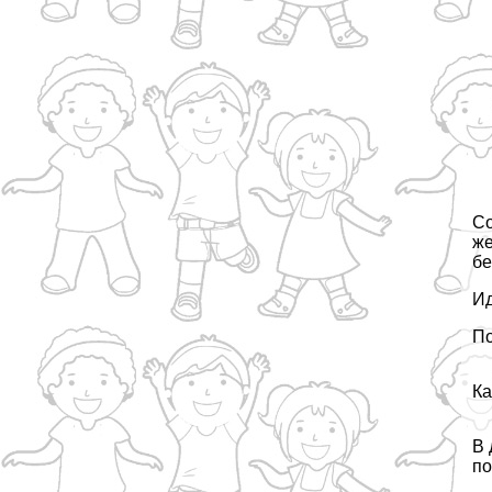
Со
же
б
Ид
По
Ка
В 
по