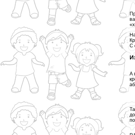
Пр
ва
«х
Н
К
С 
И
А 
кр
аб
Та
до
по