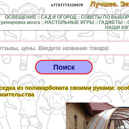
Лучшее. Э
+7(977)9328978
ОСВЕЩЕНИЕ
::
САД И ОГОРОД
::
СОВЕТЫ ПО ВЫБОР
тренировка мозга
::
НАСТОЛЬНЫЕ ИГРЫ
::
ГАДЖЕТЫ
::
НАШИ АВ
седка из поликарбоната своими руками: осо
роительства