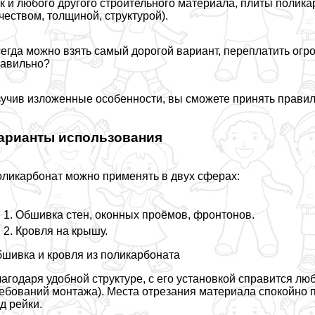
к и любого другого строительного материала, плиты поликар
чеством, толщиной, структурой).
егда можно взять самый дорогой вариант, переплатить огро
авильно?
учив изложенные особенности, вы сможете принять правил
арианты использования
ликарбонат можно применять в двух сферах:
Обшивка стен, оконных проёмов, фронтонов.
Кровля на крышу
.
шивка и кровля из поликарбоната
агодаря удобной структуре, с его установкой справится л
ебований монтажа). Места отрезания материала спокойн
д рейки.