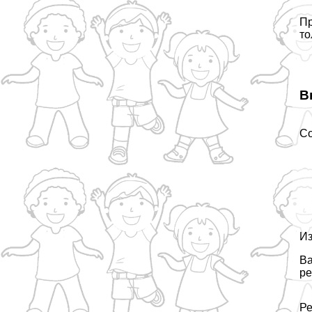
Пр
то
В
Со
Из
Ва
ре
Ре