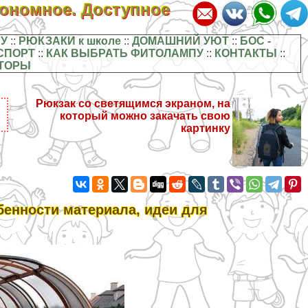
кономное. Доступное
У
::
РЮКЗАКИ к школе
::
ДОМАШНИЙ УЮТ
::
БОС -
СПОРТ
::
КАК ВЫБРАТЬ ФИТОЛАМПУ
::
КОНТАКТЫ
::
ТОРЫ
Рюкзак со светящимся экраном, на
который можно закачать свою
картинку
бенности материала, идеи для