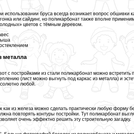
и использовании бруса всегда возникает вопрос обшивки к
гонка или сайдинг, но поликарбонат также вполне примени
олодных» цветов с тёмным деревом.
авес
рыша
остеклением
з металла
вот с постройками из стали поликарбонат можно встретить
еплению (лист можно выгнуть под каркас из металла) и эс
солютно любой.
к как из железа можно сделать пpaктически любую форму бе
лжна повторять контуры постройки. Тут поликарбонат выгляд
зволяет очень эффектно решить эту строительную загадку.