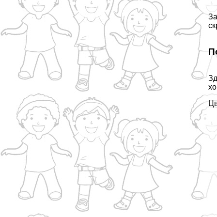
За
ск
П
Зд
хо
Цв