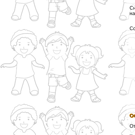
Сн
на
С
О
От