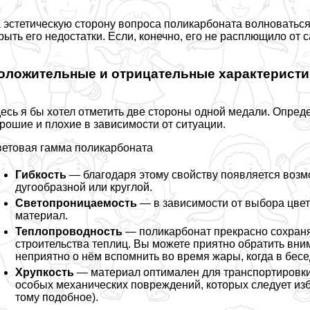
 эстетическую сторону вопроса поликарбоната волноваться
рыть его недостатки. Если, конечно, его не расплющило от 
оложительные и отрицательные хаpaктеристи
есь я бы хотел отметить две стороны одной медали. Опред
рошие и плохие в зависимости от ситуации.
етовая гамма поликарбоната
Гибкость
— благодаря этому свойству появляется возм
дугообразной или круглой.
Светопроницаемость
— в зависимости от выбора цвет
материал.
Теплопроводность
— поликарбонат прекрасно сохраняе
строительства теплиц. Вы можете приятно обратить вни
неприятно о нём вспомнить во время жары, когда в бесе
Хрупкость
— материал оптимален для трaнcпортировки
особых механических повреждений, которых следует из
тому подобное).