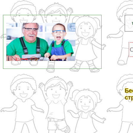
Бе
ст