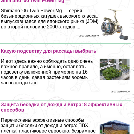
Shimano ’06 Twin Power Mg —
Shimano ’06 Twin Power Mg — серия
безынерционных катушек высокого класса,
выпускавшаяся для японского рынка (JDM)
во второй половине 2000-х годов....
29 07 2026 16:52:44
Какую подсветку для рассады выбрать
И вот здесь важно соблюдать одно очень
важное правило, а именно, оставлять
подсветку включенной примерно на 16
часов в день, давая растениям восемь
часов «отдыха»...
28 07 2026 6:46:26
Защита беседки от дождя и ветра: 8 эффективных
способов
Перечислены эффективные способы
защиты беседки от дождя и ветра: ПВХ
плёнка, пластиковое евроокно, безрамное