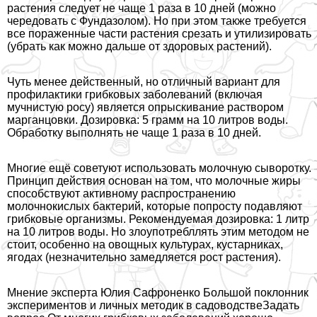
растения следует не чаще 1 раза в 10 дней (можно
чередовать с Фундазолом). Но при этом также требуется
все пораженные части растения срезать и утилизировать
(убрать как можно дальше от здоровых растений).
Чуть менее действенный, но отличный вариант для
профилактики грибковых заболеваний (включая
мучнистую росу) является опрыскивание раствором
марганцовки. Дозировка: 5 грамм на 10 литров воды.
Обработку выполнять не чаще 1 раза в 10 дней.
Многие ещё советуют использовать молочную сыворотку.
Принцип действия основан на том, что молочные жиры
способствуют активному распространению
молочнокислых бактерий, которые попросту подавляют
грибковые организмы. Рекомендуемая дозировка: 1 литр
на 10 литров воды. Но злоупотрeбллять этим методом не
стоит, особенно на овощных культурах, кустарниках,
ягодах (незначительно замедляется рост растения).
Мнение эксперта Юлия Сафроненко Большой поклонник
экспериментов и личных методик в садоводстве
Задать