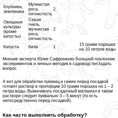
Мучнистая
Клубника,
роса,
2
земляника
пятнистость
Серая
Овощные
гниль,
культуры
мучнистая
2
(кроме
роса,
капусты)
пятнистость
15 грамм порошка
Капуста
Кила
1
на 10 литров воды
Мнение эксперта Юлия Сафроненко Большой поклонник
экспериментов и личных методик в садоводстве
Задать
вопрос
А вот для обработки луковиц и семян перед посадкой
готовят раствор в пропорции 10 грамм порошка на 1 – 2
литра воды. Вымачивать посадочный материал в таком
растворе следует буквально 3 – 5 минут (то есть
непосредственно перед посадкой).
Как часто выполнять обработку?