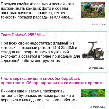
Посадка клубники осенью и весной - это
должен знать каждый: фото и советы
опытных дачников, правила, секреты,
тонкости посадки рассады земляники....
21 07 2026 12:59:20
Team Daiwa-S 2553Mi —
При всех своих недостатках (главный из
которых — тяжелый ротор) TD-S 2553Mi и
сегодня не превратилась в музейный
экспонат, а остается вполне пригодным для
серьезной работы инструментом....
20 07 2026 12:13:57
Листовёртка: виды и способы борьбы с
вредителем. Обзор народных и химических средств
Личинки ещё и весьма прожорливы,
питаются бутонами, почками растений и
деревьев и молодыми нежными побегами...
18 07 2026 6:41:23