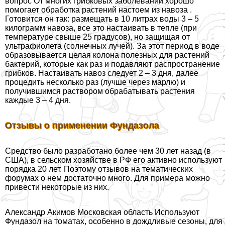
вопрос
От многих грибковых заболеваний хорошо
помогает обработка растений настоем из
навоза
.
Готовится он так: размещать в 10 литрах воды 3 – 5
килограмм навоза, все это настаивать в тепле (при
температуре свыше 25 градусов), но защищая от
ультрафиолета (солнечных лучей). За этот период в воде
образовывается целая колона полезных для растений
бактерий, которые как раз и подавляют распространение
грибков. Настаивать навоз следует 2 – 3 дня, далее
процедить несколько раз (лучше через марлю) и
получившимся раствором обpaбатывать растения
каждые 3 – 4 дня.
Отзывы о применении Фундазола
Средство было разработано более чем 30 лет назад (в
США), в сельском хозяйстве в РФ его активно используют
порядка 20 лет. Поэтому отзывов на тематических
форумах о нем достаточно много. Для примера можно
привести некоторые из них.
Александр Акимов Московская область Используют
Фундазол на томатах, особенно в дождливые сезоны, для