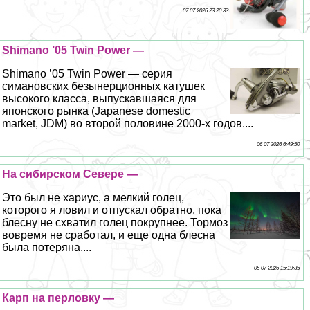
07 07 2026 23:20:33
Shimano ’05 Twin Power —
Shimano ’05 Twin Power — серия
симановских безынерционных катушек
высокого класса, выпускавшаяся для
японского рынка (Japanese domestic
market, JDM) во второй половине 2000-х годов....
06 07 2026 6:49:50
На сибирском Севере —
Это был не хариус, а мелкий голец,
которого я ловил и отпускал обратно, пока
блесну не схватил голец покрупнее. Тормоз
вовремя не сработал, и еще одна блесна
была потеряна....
05 07 2026 15:19:35
Карп на перловку —