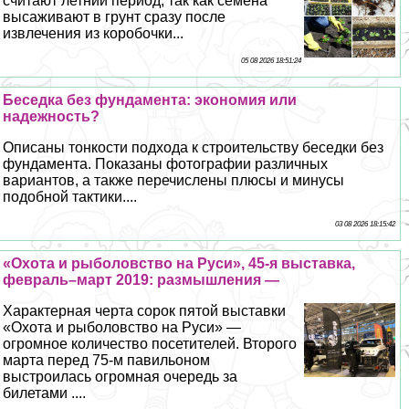
считают летний период, так как семена
высаживают в грунт сразу после
извлечения из коробочки...
05 08 2026 18:51:24
Беседка без фундамента: экономия или
надежность?
Описаны тонкости подхода к строительству беседки без
фундамента. Показаны фотографии различных
вариантов, а также перечислены плюсы и минусы
подобной тактики....
03 08 2026 18:15:42
«Охота и рыболовство на Руси», 45-я выставка,
февраль–март 2019: размышления —
Хаpaктерная черта сорок пятой выставки
«Охота и рыболовство на Руси» —
огромное количество посетителей. Второго
марта перед 75-м павильоном
выстроилась огромная очередь за
билетами ....