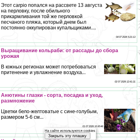
Этот carpio попался на рассвете 13 августа
на перловку, после обильного
прикармливания той же перловкой
песчаного пляжа, который днем был
постоянно оккупирован купальщиками....
04 07 2026 5:21:13
Выращивание кольраби: от рассады до сбора
урожая
В южных регионах может потребоваться
притенение и увлажнение воздуха...
02 07 2026 12:41:31
Анютины глазки - сорта, посадка и уход,
размножение
Цветки бело-желтоватые с сине-гoлyбым,
размером 5-6 см...
01 07 2026 10:30:46
На сайте используются cookies
Закрыть эту плашку