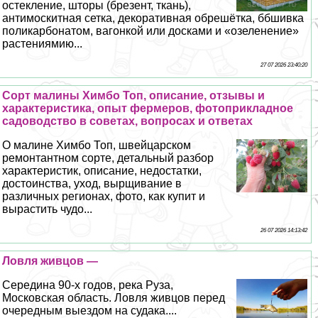
остекление, шторы (брезент, ткань),
антимоскитная сетка, декоративная обрешётка, ббшивка
поликарбонатом, вагонкой или досками и «озеленение»
растениямию...
27 07 2026 23:40:20
Сорт малины Химбо Топ, описание, отзывы и
хаpaктеристика, опыт фермеров, фотоприкладное
садоводство в советах, вопросах и ответах
О малине Химбо Топ, швейцарском
ремонтантном сорте, детальный разбор
хаpaктеристик, описание, недостатки,
достоинства, уход, вырщивание в
различных регионах, фото, как купит и
вырастить чудо...
26 07 2026 14:13:42
Ловля живцов —
Середина 90-х годов, река Руза,
Московская область. Ловля живцов перед
очередным выездом на судака....