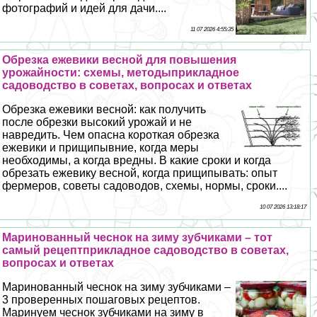
фотографий и идей для дачи....
11 07 2026 4:55:35
Обрезка ежевики весной для повышения
урожайности: схемы, методыприкладное
садоводство в советах, вопросах и ответах
Обрезка ежевики весной: как получить
после обрезки высокий урожай и не
навредить. Чем опасна короткая обрезка
ежевики и прищипывние, когда меры
необходимы, а когда вредны. В какие сроки и когда
обрезать ежевику весной, когда прищипывать: опыт
фермеров, советы садоводов, схемы, нормы, сроки....
10 07 2026 13:18:17
Маринованный чеснок на зиму зубчиками – тот
самый рецептприкладное садоводство в советах,
вопросах и ответах
Маринованный чеснок на зиму зубчиками –
3 проверенных пошаговых рецептов.
Маринуем чеснок зубчиками на зиму в