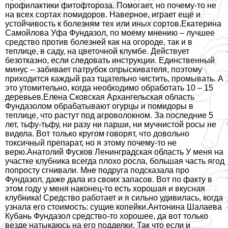
профилактики фитофтороза. Помогает, но почему-то не
на всех сортах помидоров. Наверное, играет ещё и
устойчивость к болезням тех или иных сортов.Екатерина
Самойлова Уфа Фундазол, по моему мнению – лучшее
средство против болезней как на огороде, так и в
теплице, в саду, на цветочной клумбе. Действует
безотказно, если следовать инструкции. Единственный
минус – забивает патрубок опрыскивателя, поэтому
приходится каждый раз тщательно чистить, промывать. А
это утомительно, когда необходимо обработать 10 – 15
деревьев.Елена Сковская Архангельская область
Фундазолом обpaбатывают огурцы и помидоры в
теплице, что растут под агроволокном. За последние 5
лет, тьфу-тьфу, ни разу ни парши, ни мучнистой росы не
видела. Вот только кругом говорят, что довольно
токсичный препарат, но я этому почему-то не
верю.Анатолий Фусков Ленинградская область У меня на
участке клубника всегда плохо росла, большая часть ягод
попросту сгнивали. Мне подруга подсказала про
Фундазол, даже дала из своих запасов. Вот по факту в
этом году у меня наконец-то есть хорошая и вкусная
клубника! Средство работает и я сильно удивилась, когда
узнала его стоимость: сущие копейки.Антонина Шалаева
Кубань Фундазол средство-то хорошее, да вот только
везде натыкаюсь на его подделки. Так что если и