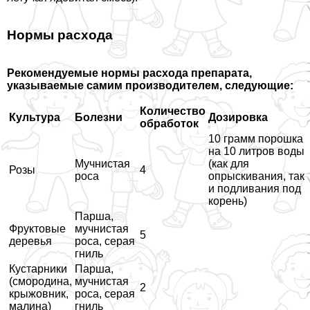
Нормы расхода
Рекомендуемые нормы расхода препарата,
указываемые самим производителем, следующие:
Количество
Культура
Болезни
Дозировка
обработок
10 грамм порошка
на 10 литров воды
Мучнистая
(как для
Розы
4
роса
опрыскивания, так
и подливания под
корень)
Парша,
Фруктовые
мучнистая
5
деревья
роса, серая
гниль
Кустарники
Парша,
(смородина,
мучнистая
2
крыжовник,
роса, серая
малина)
гниль