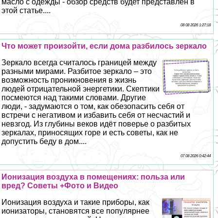
масло с одежды - обзор средств будет представлен в
этой статье....
08 08 2026 1:27:18
Что может произойти, если дома разбилось зеркало
Зеркало всегда считалось границей между
разными мирами. Разбитое зеркало – это
возможность проникновения в жизнь
людей отрицательной энергетики. Скептики
посмеются над такими словами. Другие
люди, - задумаются о том, как обезопасить себя от
встречи с негативом и избавить себя от несчастий и
невзгод. Из глубины веков идёт поверье о разбитых
зеркалах, приносящих горе и есть советы, как не
допустить беду в дом....
07 08 2026 0:42:44
Ионизация воздуха в помещениях: польза или
вред? Советы +Фото и Видео
Ионизация воздуха и такие приборы, как
ионизаторы, становятся все популярнее