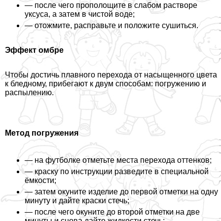
— после чего прополощите в слабом растворе
уксуса, а затем в чистой воде;
— отожмите, расправьте и положите сушиться.
Эффект омбре
Чтобы достичь плавного перехода от насыщенного цвета
к бледному, прибегают к двум способам: погружению и
распылению.
Метод погружения
— на футболке отметьте места перехода оттенков;
— краску по инструкции разведите в специальной
ёмкости;
— затем окyните изделие до первой отметки на одну
минуту и дайте краски стечь;
— после чего окyните до второй отметки на две
минуты и снова дайте жидкости стечь;