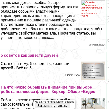
Ткань спандекс способна быстро
принимать первоначальную форму, так как
обладает особыми эластичными
хаpaктеристиками волокна, находящими
применение в пошиве различной одежды.
Другие ткани тоже стали производить с
добавлением небольшого количества спандекса, чтобы
улучшить свойства материала. Прочитав статью, вы
узнаете, что такое спандекс...
19 07 2026 22:25:27
5 советов как завести друзей
Статья на тему: 5 советов как завести
друзей - Всё на 5...
18 07 2026 12:45:36
На что нужно обращать внимание при выборе
робота пылесоса фирмы Керхер- Обзор +Видео
Робот пылесос керхер – компактный и
На сайте используются cookies
самостоятельный пылесос, помогающий
Закрыть эту плашку
сэкономить время на уборку. Имеет