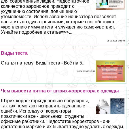
для современных людей. Недостаточное
количество аэроионов приводит к
ухудшению состояния, повышению
утомляемости. Использование ионизатора позволяет
насытить воздух аэроионами, которые способствуют
укреплению иммунитета и улучшению самочувствия.
Узнайте подробнее в статье=>>...
06 08 2026 8:31:48
Виды теста
Статья на тему: Виды теста - Всё на 5...
05 08 2026 5:47:32
Чем вывести пятна от штрих-корректора с одежды
Штрих-корректоры довольно популярны,
так как помогают исправить сделанные
ошибки. Используют корректоры
пpaктически все - школьники, студенты,
офисные работники. Недостаток корректоров - они
достаточно маркие и их бывает трудно удалить с одежды,