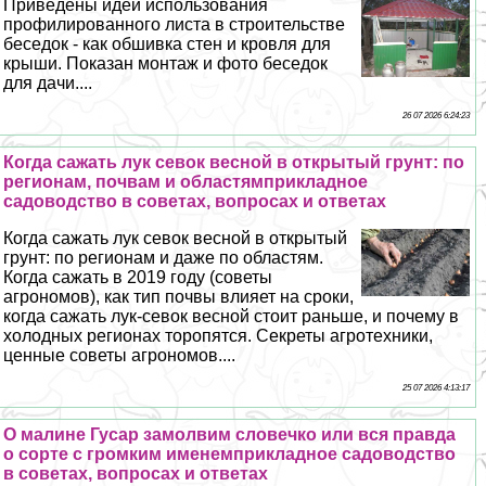
Приведены идеи использования
профилированного листа в строительстве
беседок - как обшивка стен и кровля для
крыши. Показан монтаж и фото беседок
для дачи....
26 07 2026 6:24:23
Когда сажать лук севок весной в открытый грунт: по
регионам, почвам и областямприкладное
садоводство в советах, вопросах и ответах
Когда сажать лук севок весной в открытый
грунт: по регионам и даже по областям.
Когда сажать в 2019 году (советы
агрономов), как тип почвы влияет на сроки,
когда сажать лук-севок весной стоит раньше, и почему в
холодных регионах торопятся. Секреты агротехники,
ценные советы агрономов....
25 07 2026 4:13:17
О малине Гусар замолвим словечко или вся правда
о сорте с громким именемприкладное садоводство
в советах, вопросах и ответах