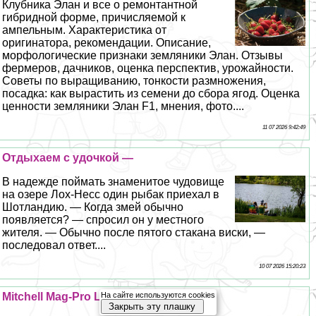
Клубника Элан и все о ремонтантной
гибридной форме, причисляемой к
ампельным. Хаpaктеристика от
оригинатора, рекомендации. Описание,
морфологические признаки земляники Элан. Отзывы
фермеров, дачников, оценка перспектив, урожайности.
Советы по выращиванию, тонкости размножения,
посадка: как вырастить из семени до сбора ягод. Оценка
ценности земляники Элан F1, мнения, фото....
11 07 2026 9:42:49
Отдыхаем с удочкой —
В надежде поймать знаменитое чудовище
на озере Лох-Несс один рыбак приехал в
Шотландию. — Когда змей обычно
появляется? — спросил он у местного
жителя. — Обычно после пятого стакана виски, —
последовал ответ....
10 07 2026 15:20:23
Mitchell Mag-Pro Lite —
На сайте используются cookies
Закрыть эту плашку