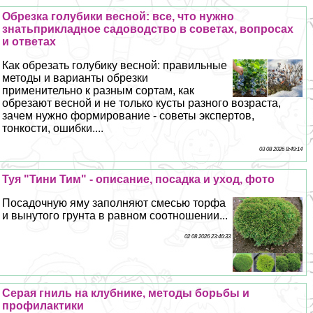
Обрезка гoлyбики весной: все, что нужно
знатьприкладное садоводство в советах, вопросах
и ответах
Как обрезать гoлyбику весной: правильные
методы и варианты обрезки
применительно к разным сортам, как
обрезают весной и не только кусты разного возраста,
зачем нужно формирование - советы экспертов,
тонкости, ошибки....
03 08 2026 8:49:14
Туя "Тини Тим" - описание, посадка и уход, фото
Посадочную яму заполняют смесью торфа
и вынутого грунта в равном соотношении...
02 08 2026 23:46:33
Серая гниль на клубнике, методы борьбы и
профилактики