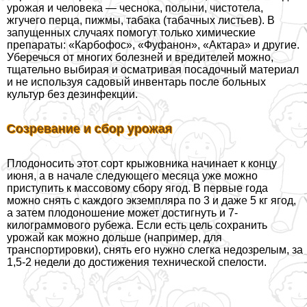
урожая и человека — чеснока, полыни, чистотела,
жгучего перца, пижмы, табака (табачных листьев). В
запущенных случаях помогут только химические
препараты: «Карбофос», «Фуфанон», «Актара» и другие.
Уберечься от многих болезней и вредителей можно,
тщательно выбирая и осматривая посадочный материал
и не используя садовый инвентарь после больных
культур без дезинфекции.
Созревание и сбор урожая
Плодоносить этот сорт крыжовника начинает к концу
июня, а в начале следующего месяца уже можно
приступить к массовому сбору ягод. В первые года
можно снять с каждого экземпляра по 3 и даже 5 кг ягод,
а затем плодоношение может достигнуть и 7-
килограммового рубежа. Если есть цель сохранить
урожай как можно дольше (например, для
трaнcпортировки), снять его нужно слегка недозрелым, за
1,5-2 недели до достижения технической спелости.