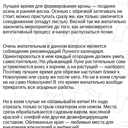
Лучшее время для формирования кроны — поздняя
осень и ранняя весна. Осенью с обрезкой затягивать не
стоит, можно приступать сразу же, как только закончится
сокодвижение (опадут листья). Весной так же желательно
закончить мероприятие до того, как активизируется
вегетативный процесс и начнут распускаться почки.
Очень желательным в данном вопросе является
соблюдение рекомендаций Лунного календаря.
Ориентироваться в нем каждый огородник должен уметь
самостоятельно. На убывающей Луне растительные соки
устремляются вниз, к корням, а на растущей — наоборот.
Поэтому лучшее время для обрезки наступает ближе к
Новолунию или сразу же после него. Но ни в коем случае
не на само Новолуние! В это время желательно вообще
прекратить все аграрные работы.
Ни в коем случае не обламывайте ветки! Их надо
отрезать только острым секатором или ножом. Места
среза обpaбатываются садовым варом, масляной
краской с олифой или другим дезинфицирующим
составом. Обломанные края — любимые места для
внедрения вредителей и инфекций!