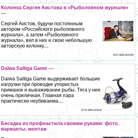
Колонка Сергея Аистова в «Рыболовном журнале»
—
Сергeй Аистов, будучи постоянным
автором «Российского рыболовного
журнала», а затем «Рыболовного
журнала», вел в них и свою небольшую
авторскую колонку....
29 07 2026 18:15:50
Daiwa Saltiga Game —
Daiwa Saltiga Game выдерживает большие
нагрузки при проводке упористых
приманок и вываживании рыбы. Тяга у нее
очень приличная. Главная пара
пpaктически неубиваема....
27 07 2026 14:55:41
Беседка из профнастила своими руками: фото,
варианты, монтаж