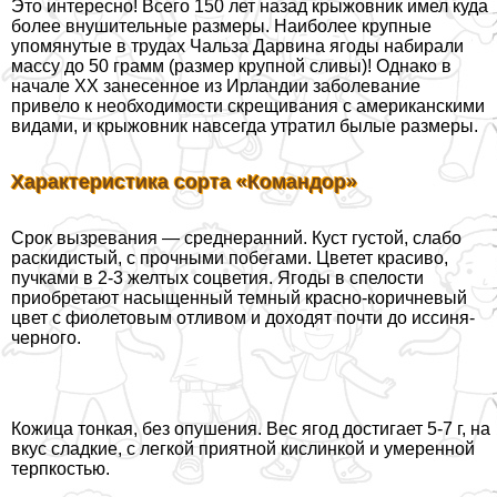
Это интересно! Всего 150 лет назад крыжовник имел куда
более внушительные размеры. Наиболее крупные
упомянутые в трудах Чальза Дарвина ягоды набирали
массу до 50 грамм (размер крупной сливы)! Однако в
начале ХХ занесенное из Ирландии заболевание
привело к необходимости скрещивания с американскими
видами, и крыжовник навсегда утратил былые размеры.
Хаpaктеристика сорта «Комaндор»
Срок вызревания — среднеранний. Куст густой, слабо
раскидистый, с прочными побегами. Цветет красиво,
пучками в 2-3 желтых соцветия. Ягоды в спелости
приобретают насыщенный темный красно-коричневый
цвет с фиолетовым отливом и доходят почти до иссиня-
черного.
Кожица тонкая, без опушения. Вес ягод достигает 5-7 г, на
вкус сладкие, с легкой приятной кислинкой и умеренной
терпкостью.