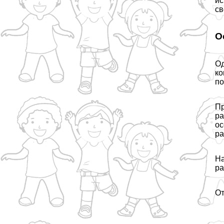
ис
св
О
Од
ко
по
Пр
ра
ос
ра
На
ра
От