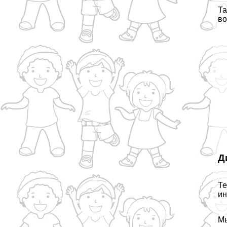
Та
во
Д
Те
ин
Мы