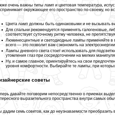
кже очень важны типы ламп и цветовая температура, испус
спринимает окружающее его прострaнcтво по-своему, но в
Цвета ламп должны быть одинаковыми и не вызывать ви
Для спальни рекомендуется применять галогеновые, либ
соответствует суточному ритму человека, не препятств
Люминесцентные и светодиодные лампы применяйте в по
всего — это позволит вам сэкономить на электроэнергии
Лампы дневного света стоит использовать для подсветк
утомления глаз при сосредоточении на мелких манипуля
Ну, и самое главное, ориентируйтесь на свои предпочте
уровня комфортности. Выбирайте те лампы, при которых
изайнерские советы
перь давайте поговорим непосредственно о приемах выдел
тересного выразительного прострaнcтва внутри самых обы
 дадим семь советов, как до неузнаваемости преобразить 