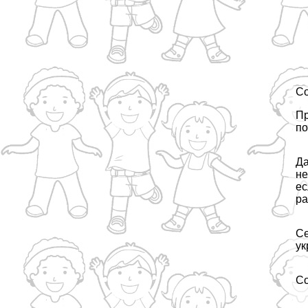
Со
Пр
по
Да
не
ес
ра
Се
ук
С