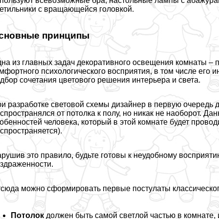
пользуют всевозможные бра, настольные лампы с абажура
етильники с вращающейся головкой.
сновные принципы
на из главных задач декоративного освещения комнаты – п
мфортного психологического восприятия, в том числе его 
дбор сочетания цветового решения интерьера и света.
и разработке световой схемы дизайнер в первую очередь д
спространялся от потолка к полу, но никак не наоборот. Да
обенностей человека, который в этой комнате будет провод
спространяется).
рушив это правило, будьте готовы к неудобному восприят
здраженности.
сюда можно сформировать первые постулаты классическог
Потолок
должен быть самой светлой частью в комнате, 