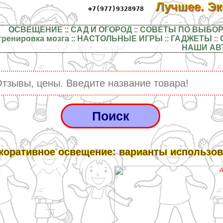
Лучшее. Э
+7(977)9328978
ОСВЕЩЕНИЕ
::
САД И ОГОРОД
::
СОВЕТЫ ПО ВЫБОР
тренировка мозга
::
НАСТОЛЬНЫЕ ИГРЫ
::
ГАДЖЕТЫ
::
НАШИ АВ
коративное освещение: варианты использо