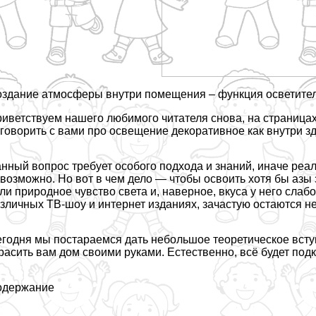
здание атмосферы внутри помещения – функция осветите
иветствуем нашего любимого читателя снова, на страницах
говорить с вами про освещение декоративное как внутри зд
нный вопрос требует особого подхода и знаний, иначе реал
возможно. Но вот в чем дело — чтобы освоить хотя бы азы з
ли природное чувство света и, наверное, вкуса у него сла
зличных ТВ-шоу и интернет изданиях, зачастую остаются н
годня мы постараемся дать небольшое теоретическое вступ
расить вам дом своими руками. Естественно, всё будет по
одержание