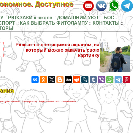
кономное. Доступное
У
::
РЮКЗАКИ к школе
::
ДОМАШНИЙ УЮТ
::
БОС -
СПОРТ
::
КАК ВЫБРАТЬ ФИТОЛАМПУ
::
КОНТАКТЫ
::
ТОРЫ
Рюкзак со светящимся экраном, на
который можно закачать свою
картинку
вания