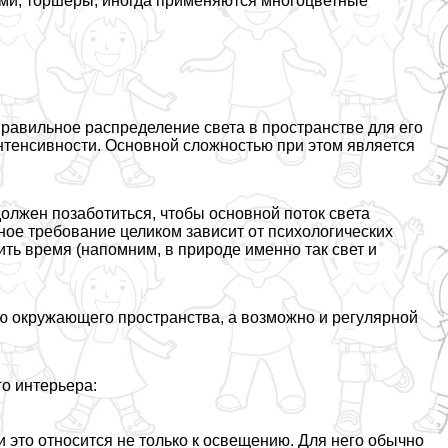
ми, торшеры, иногда применяются многоцветные
равильное распределение света в прострaнcтве для его
интенсивности. Основной сложностью при этом является
олжен позаботиться, чтобы основной поток света
нное требование целиком зависит от психологических
ить время (напомним, в природе именно так свет и
ию окружающего прострaнcтва, а возможно и регулярной
о интерьера:
и это относится не только к освещению. Для него обычно