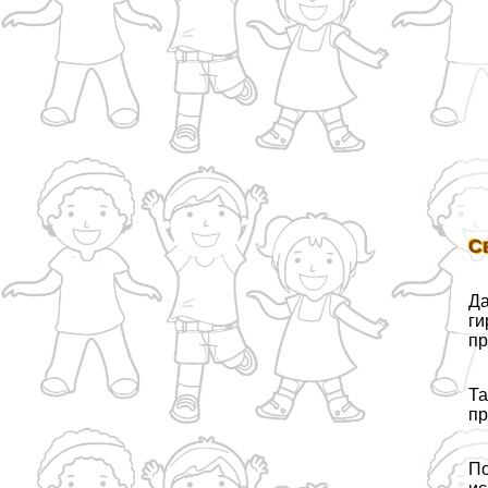
С
Да
ги
пр
Та
пр
По