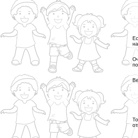
Ес
на
Оч
по
Ве
То
от