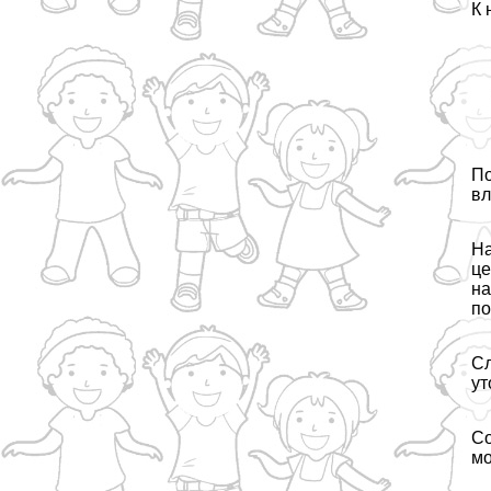
К 
По
вл
На
це
на
по
Сл
ут
Со
мо