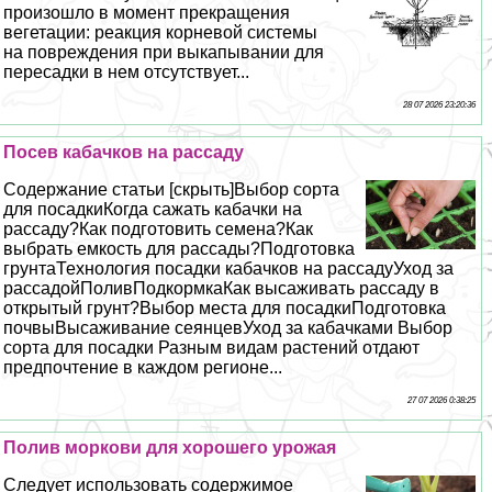
произошло в момент прекращения
вегетации: реакция корневой системы
на повреждения при выкапывании для
пересадки в нем отсутствует...
28 07 2026 23:20:36
Посев кабачков на рассаду
Содержание статьи [скрыть]Выбор сорта
для посадкиКогда сажать кабачки на
рассаду?Как подготовить семена?Как
выбрать емкость для рассады?Подготовка
грунтаТехнология посадки кабачков на рассадуУход за
рассадойПоливПодкормкаКак высаживать рассаду в
открытый грунт?Выбор места для посадкиПодготовка
почвыВысаживание сеянцевУход за кабачками Выбор
сорта для посадки Разным видам растений отдают
предпочтение в каждом регионе...
27 07 2026 0:38:25
Полив моркови для хорошего урожая
Следует использовать содержимое