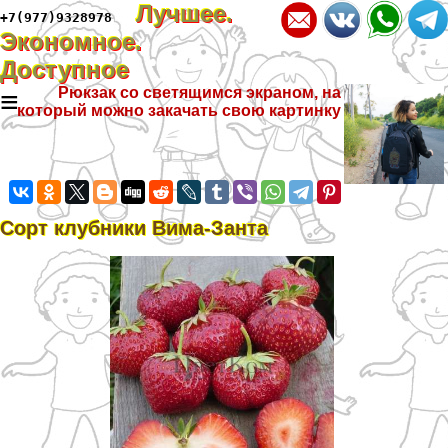
Лучшее.
+7(977)9328978
Экономное.
Доступное
≡
Рюкзак со светящимся экраном, на
который можно закачать свою картинку
Сорт клубники Вима-Занта