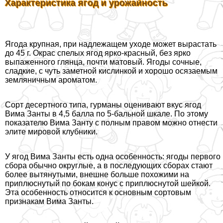
Хаpaктеристика ягод и урожайность
Ягода крупная, при надлежащем уходе может вырастать
до 45 г. Окрас спелых ягод ярко-красный, без ярко
выпаженного глянца, почти матовый. Ягоды сочные,
сладкие, с чуть заметной кислинкой и хорошо осязаемым
земляничным ароматом.
Сорт десертного типа, гурманы оценивают вкус ягод
Вима Занты в 4,5 балла по 5-бальной шкале. По этому
показателю Вима Занту с полным правом можно отнести
элите мировой клубники.
У ягод Вима Занты есть одна особенность: ягоды первого
сбора обычно округлые, а в последующих сборах стают
более вытянутыми, внешне больше похожими на
приплюснутый по бокам конус с приплюснутой шейкой.
Эта особенность относится к основным сортовым
признакам Вима Занты.