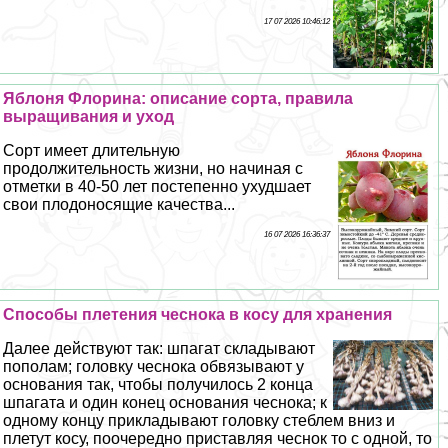
17 07 2026 10:46:12
Яблоня Флорина: описание сорта, правила
выращивания и уход
Сорт имеет длительную
продолжительность жизни, но начиная с
отметки в 40-50 лет постепенно ухудшает
свои плодоносящие качества...
16 07 2026 16:36:37
Способы плетения чеснока в косу для хранения
Далее действуют так: шпагат складывают
пополам; головку чеснока обвязывают у
основания так, чтобы получилось 2 конца
шпагата и один конец основания чеснока; к
одному концу прикладывают головку стeблем вниз и
плетут косу, поочередно приставляя чеснок то с одной, то