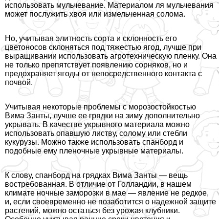
использовать мульчевание. Материалом ля мульчевания
может послужить хвоя или измельченная солома.
Но, учитывая элитность сорта и склонность его
цветоносов склоняться под тяжестью ягод, лучше при
выращивании использовать агротехническую пленку. Она
не только препятствует появлению сорняков, но и
пpeдoxpaняет ягоды от непосредственного контакта с
почвой.
Учитывая некоторые проблемы с морозостойкостью
Вима Занты, лучше ее грядки на зиму дополнительно
укрывать. В качестве укрывного материала можно
использовать опавшую листву, солому или стeбли
кукурузы. Можно также использовать спанборд и
подобные ему пленочные укрывные материалы.
К слову, спанборд на грядках Вима Занты — вещь
востребованная. В отличие от Голландии, в нашем
климате ночные заморозки в мае — явление не редкое,
и, если своевременно не позаботится о надежной защите
растений, можно остаться без урожая клубники.