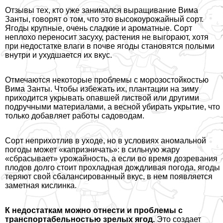
Отзывы тех, кто уже занимался выращивание Вима
Занты, говорят о том, что это высокоурожайный сорт.
Ягоды крупные, очень сладкие и ароматные. Сорт
неплохо переносит засуху, растения не выгорают, хотя
при недостатке влаги в почве ягоды становятся полыми
внутри и ухудшается их вкус.
Отмечаются некоторые проблемы с морозостойкостью
Вима Занты. Чтобы избежать их, плантации на зиму
приходится укрывать опавшей листвой или другими
подручными материалами, а весной убирать укрытие, что
только добавляет работы садоводам.
Сорт неприхотлив в уходе, но в условиях аномальной
погоды может «капризничать»: в сильную жару
«сбрасывает» урожайность, а если во время дозревания
плодов долго стоит прохладная дождливая погода, ягоды
теряют свой сбалансированный вкус, в нем появляется
заметная кислинка.
К недостаткам можно отнести и проблемы с
трaнcпортабельностью зрелых ягод.
Это создает