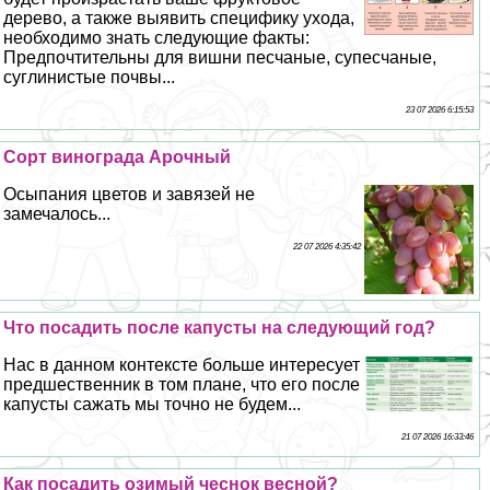
дерево, а также выявить специфику ухода,
необходимо знать следующие факты:
Предпочтительны для вишни песчаные, супесчаные,
суглинистые почвы...
23 07 2026 6:15:53
Сорт винограда Арочный
Осыпания цветов и завязей не
замечалось...
22 07 2026 4:35:42
Что посадить после капусты на следующий год?
Нас в данном контексте больше интересует
предшественник в том плане, что его после
капусты сажать мы точно не будем...
21 07 2026 16:33:46
Как посадить озимый чеснок весной?