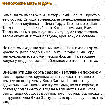
Непохожие мать и дочь
Вима Занта имеет уже и «материнский» опыт. Скрестив
ее с сортом Викода, голландские селекционеры вывели
новый сорт клубники — Вима Тарда. В отличие от Занты,
Тарда — позднеспелый сорт. Как и ее «мама», Вима
Тарда имеет мощные кустики и крупную ягоду средним
весом около 40 г, тоже сладкую, ароматную и сочную.
Но на этом сходство заканчивается: в отличие от ярко-
красного цвета ягод у Вима Занты, ягоды Вима Тарды
темно-красные, тупоконической формы. На вершине
конуса у ягоды остается небольшое желтое пятнышко.
Внешне эти два сорта садовой земляники похожи:
у
Вима Тарды тоже крупные зеленые листья, немного
темнее по цвету, чем у Вима Занты. Цветоносов у
«дочери» тоже много, как и у «мамы», но они короче, и
поэтому под тяжестью ягод не нагибаются вниз. Усов
Вима Тарда образовывает немного, поэтому размножать
ее труднее, чем Вима Занту, но зато проще осуществлять
уход.