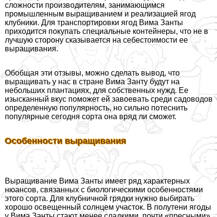
сложности производителям, занимающимся
промышленным выращиванием и реализацией ягод
клубники. Для трaнcпортировки ягод Вима Занты
приходится покупать специальные контейнеры, что не в
лучшую сторону сказывается на себестоимости ее
выращивания.
Обобщая эти отзывы, можно сделать вывод, что
выращивать у нас в стране Вима Занту будут на
небольших плантациях, для собственных нужд. Ее
изысканный вкус поможет ей завоевать среди садоводов
определенную популярность, но сильно потеснить
популярные сегодня сорта она вряд ли сможет.
Особенности выращивания
Выращивание Вима Занты имеет ряд хаpaктерных
нюансов, связанных с биологическими особенностями
этого сорта. Для клубничной грядки нужно выбирать
хорошо освещенный солнцем участок. В полутени ягоды
у Вима Занты стают менее сладкими, почти «пресными»