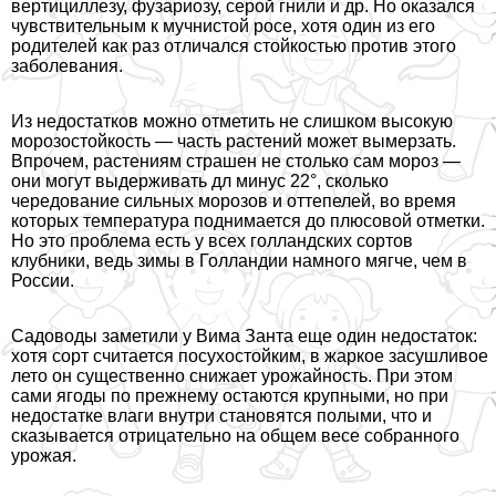
вертициллезу, фузариозу, серой гнили и др. Но оказался
чувствительным к мучнистой росе, хотя один из его
родителей как раз отличался стойкостью против этого
заболевания.
Из недостатков можно отметить не слишком высокую
морозостойкость — часть растений может вымерзать.
Впрочем, растениям страшен не столько сам мороз —
они могут выдерживать дл минус 22°, сколько
чередование сильных морозов и оттепелей, во время
которых температура поднимается до плюсовой отметки.
Но это проблема есть у всех голландских сортов
клубники, ведь зимы в Голландии намного мягче, чем в
России.
Садоводы заметили у Вима Занта еще один недостаток:
хотя сорт считается посухостойким, в жаркое засушливое
лето он существенно снижает урожайность. При этом
сами ягоды по прежнему остаются крупными, но при
недостатке влаги внутри становятся полыми, что и
сказывается отрицательно на общем весе собранного
урожая.