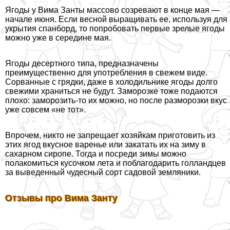
Ягоды у Вима Занты массово созревают в конце мая —
начале июня. Если весной выращивать ее, используя для
укрытия спанборд, то попробовать первые зрелые ягоды
можно уже в середине мая.
Ягоды десертного типа, предназначены
преимущественно для употрeбления в свежем виде.
Сорванные с грядки, даже в холодильнике ягоды долго
свежими храниться не будут. Заморозке тоже подаются
плохо: заморозить-то их можно, но после разморозки вкус
уже совсем «не тот».
Впрочем, никто не запрещает хозяйкам приготовить из
этих ягод вкусное варенье или закатать их на зиму в
сахарном сиропе. Тогда и посреди зимы можно
полакомиться кусочком лета и поблагодарить голландцев
за выведенный чудесный сорт садовой земляники.
Отзывы про Вима Занту