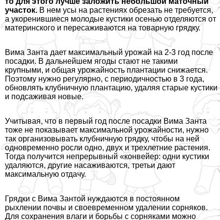
то для этого лучше заложить небольшой маточный
участок.
В нем усы на растениях обрезать не требуется,
а укоренившиеся молодые кустики осенью отделяются от
материнского и пересаживаются на товарную грядку.
Вима Занта дает максимальный урожай на 2-3 год после
посадки. В дальнейшем ягоды стают не такими
крупными, и общая урожайность плантации снижается.
Поэтому нужно регулярно, с периодичностью в 3 года,
обновлять клубничную плантацию, удаляя старые кустики
и подсаживая новые.
Учитывая, что в первый год после посадки Вима Занта
тоже не показывает максимальной урожайности, нужно
так организовывать клубничную грядку, чтобы на ней
одновременно росли одно, двух и трехлетние растения.
Тогда получится непрерывный «конвейер: одни кустики
удаляются, другие насаживаются, третьи дают
максимальную отдачу.
Грядки с Вима Зантой нуждаются в постоянном
рыхлении почвы и своевременном удалении сорняков.
Для сохранения влаги и борьбы с сорняками можно