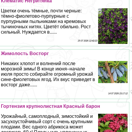
Клематис Негритянка
Цветки очень тёмные, почти черные:
тёмно-фиолетово-пурпурные с
пурпурными пыльниками на кремовых
тычиночных нитях. Цветёт обильно. Рост
сильный. Нуждается в......
25 07 2026 12:42:23
Жимолость Восторг
Никаких хлопот и волнений после
морозной зимы! В конце июня–начале
июля просто собирайте огромный урожай
сине-фиолетовых ягод. Их вкус приведет в
восторг даже......
14 07 2026 23:17:12
Гортензия крупнолистная Красный барон
Урожайный, самоплодный, зимостойкий и
засухоустойчивый сорт с очень крупными
плодами. Вес одного абрикоса может