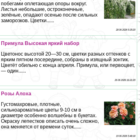
побегами оплетающая опоры вокруг.
Листья небольшие, остроконечные,
зелёные, опадают осенью после сильных
заморозков. Цветки......
28 06 2026 5:35:20
Примула Высокая яркий набор
Цветонос высотой 20—30 см, цветки разных оттенков с
ярким пятном посередине, собраны в изящный зонтик.
Цветёт обильно с конца апреля. Примула, или первоцвет,
— один......
26 06 2026 16:31:20
Розы Алоха
Густомахровые, плотные,
сильноароматные цветы 9-10 см в
диаметре особенно волшебны в букетах.
Окраску лепестков описать очень сложно,
она меняется от времени суток......
19 06 2026 5:48:18