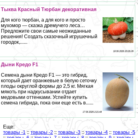
Тыква Красный Тюрбан декоративная
Для кого тюрбан, а для кого и просто
мухомор — сказка дремучего леса…
Предложите свои самые неожиданные
решения! Создать сказочный игрушечный
городок,......
18 06 2026 20:26:39
Дыни Кредо F1
Семена дыни Кредо F1 — это гибрид,
который дает оранжевые в белую сеточку
плоды округлой формы до 2,5 кг. Мягкая
мякоть при надкусывании отдает
медовыми оттенками. Успейте купить
семена гибрида, пока они еще есть в......
17 06 2026 2:21:44
Еще:
товары -1
::
товары -2
::
товары -3
::
товары -4
::
товары -5
::
товары -6
::
товары -7
::
товары -8
::
товары -9
::
товары