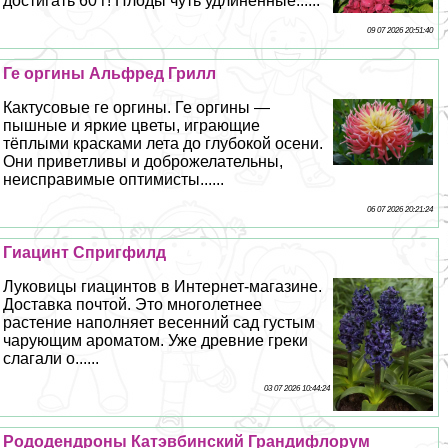
достигать 60 г! Плоды чуть удлиненные......
09 07 2026 20:51:40
Ге opгины Альфред Грилл
Кактусовые ге opгины. Ге opгины —
пышные и яркие цветы, играющие
тёплыми красками лета до глубокой осени.
Они приветливы и доброжелательны,
неисправимые оптимисты......
06 07 2026 20:21:24
Гиацинт Спригфилд
Луковицы гиацинтов в Интернет-магазине.
Доставка почтой. Это многолетнее
растение наполняет весенний сад густым
чарующим ароматом. Уже древние греки
слагали о......
03 07 2026 10:44:24
Рододендроны Катэвбинский Грандифлорум