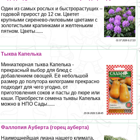
Один из самых рослых и быстрорастущих –
годовой прирост до 12 cм. Цветет
крупными сиренево-лиловыми цветами с
золотистыми крапинками и желтеньким
пятном. Цветы......
01 07 2026 6:17:23
Тыква Капелька
Миниатюрная тыква Капелька -
прекрасный выбор для блюд с
добавлением овощей. Её небольшой
размер до полутора килограмм прекрасно
подходит для чего угодно, от
приготовления соков и пасты до пюре или
каши. Приобрести семена тыквы Капелька
можно в НПО Сады......
29 06 2026 5:38:45
Фaллoпия Ауберта (горец ауберта)
Наимощнейшая лиана нашего климата,