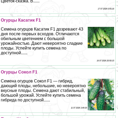
Цветок-сказка. В......
17 07 2026 0:55:16
Огурцы Касатик F1
Семена огурцов Касатик F1 дозревают 43
дня после первых всходов. Отличаются
обильным цветением с большой
урожайностью. Дают невероятно сладкие
плоды. Успейте купить семена по
доступной......
16 07 2026 20:50:15
Огурцы Сокол F1
Семена огурцов Сокол F1 — гибрид,
дающий плоды, небольшие, но невероятно
вкусные плоды. Семена дают стабильный,
большой урожай. Успейте купить семена
гибрида по доступной......
11 07 2026 3:49:30