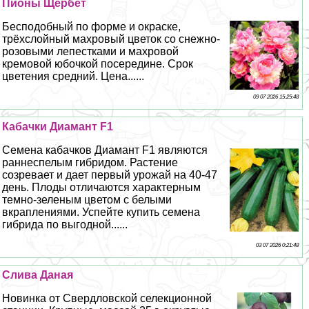
Пионы Щербет
Бесподобный по форме и окраске,
трёхслойный махровый цветок со снежно-
розовыми лепестками и махровой
кремовой юбочкой посередине. Срок
цветения средний. Цена......
09 07 2026 15:25:48
Кабачки Диамант F1
Семена кабачков Диамант F1 являются
раннеспелым гибридом. Растение
созревает и дает первый урожай на 40-47
день. Плоды отличаются хаpaктерным
темно-зеленым цветом с белыми
вкраплениями. Успейте купить семена
гибрида по выгодной......
03 07 2026 0:21:48
Слива Даная
Новинка от Свердловской селекционной