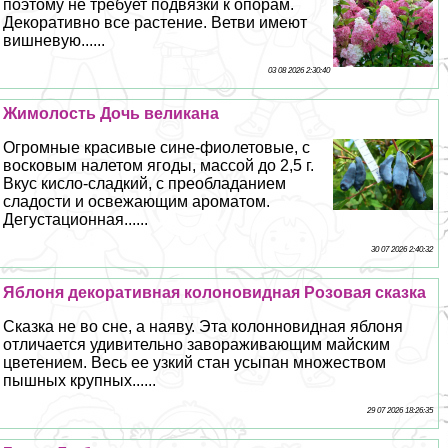
поэтому не требует подвязки к опорам.
Декоративно все растение. Ветви имеют
вишневую......
03 08 2026 2:30:40
Жимолость Дочь великана
Огромные красивые сине-фиолетовые, с
восковым налетом ягоды, массой до 2,5 г.
Вкус кисло-сладкий, с преобладанием
сладости и освежающим ароматом.
Дегустационная......
30 07 2026 2:40:32
Яблоня декоративная колоновидная Розовая сказка
Сказка не во сне, а наяву. Эта колонновидная яблоня
отличается удивительно завораживающим майским
цветением. Весь ее узкий стан усыпан множеством
пышных крупных......
29 07 2026 18:26:35