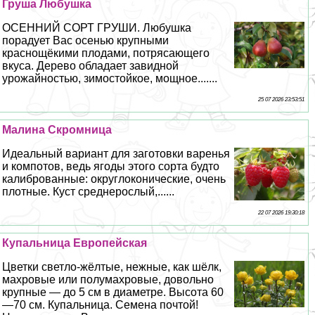
Груша Любушка
ОСЕННИЙ СОРТ ГРУШИ. Любушка
порадует Вас осенью крупными
краснощёкими плодами, потрясающего
вкуса. Дерево обладает завидной
урожайностью, зимостойкое, мощное.......
25 07 2026 23:53:51
Малина Скромница
Идеальный вариант для заготовки варенья
и компотов, ведь ягоды этого сорта будто
калиброванные: округлоконические, очень
плотные. Куст среднерослый,......
22 07 2026 19:30:18
Купальница Европейская
Цветки светло-жёлтые, нежные, как шёлк,
махровые или полумахровые, довольно
крупные — до 5 см в диаметре. Высота 60
—70 см. Купальница. Семена почтой!