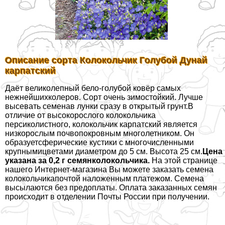
Описание сорта Колокольчик Гoлyбой Дунай
карпатский
Даёт великолепный бело-гoлyбой ковёр самых
нежнейшихколеров. Сорт очень зимостойкий. Лучше
высевать семенав лунки сразу в открытый грунт.В
отличие от высокорослого колокольчика
персиколистного, колокольчик карпатский является
низкорослым почвопокровным многолетником. Он
образуетсферические кустики с многочисленными
крупнымицветами диаметром до 5 см. Высота 25 см.
Цена
указана за 0,2 г семянколокольчика.
На этой странице
нашего Интернет-магазина Вы можете заказать семена
колокольчикапочтой наложенным платежом. Семена
высылаются без предоплаты. Оплата заказанных семян
происходит в отделении Почты России при получении.