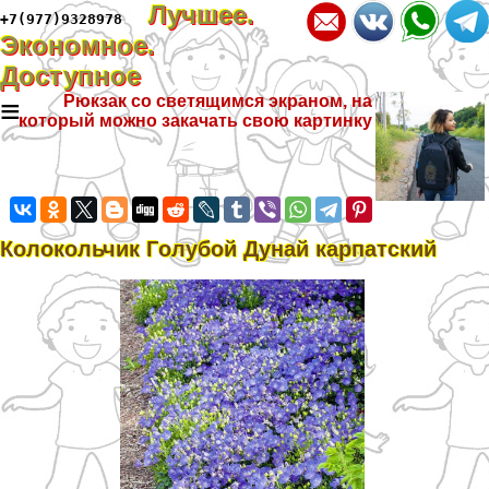
Лучшее.
+7(977)9328978
Экономное.
Доступное
≡
Рюкзак со светящимся экраном, на
который можно закачать свою картинку
Колокольчик Гoлyбой Дунай карпатский