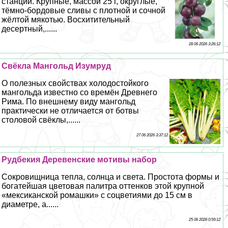
станции. Крупные, массой 25 г, округлые,
тёмно-бордовые сливы с плотной и сочной
жёлтой мякотью. Восхитительный
десертный,......
28 06 2026 3:26:12
Свёкла Мангольд Изумруд
О полезных свойствах холодостойкого
мангольда известно со времён Древнего
Рима. По внешнему виду мангольд
пpaктически не отличается от ботвы
столовой свёклы,......
27 06 2026 3:37:12
Рудбекия Деревенские мотивы набор
Сокровищница тепла, солнца и света. Простота формы и
богатейшая цветовая палитра оттенков этой крупной
«мексиканской ромашки» с соцветиями до 15 см в
диаметре, а......
25 06 2026 0:59:12