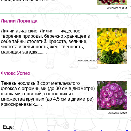
01 07 2026 21:53:14
Лилии Лоринда
Лилии азиатские. Лилия — чудесное
творение природы, бережно хранящее в
себе тайны столетий. Красота, величие,
чистота и невинность, женственность,
манящая загадка,......
30 06 2026 19:53:52
Флокс Успех
Теневыносливый сорт метельчатого
флокса с огромными (до 30 см в диаметре)
шапками соцветий, состоящих из
множества крупных (до 4,5 см в диаметре)
яркосиреневых......
23 06 2026 9:24:24
Еще: