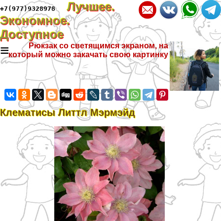
Лучшее.
+7(977)9328978
Экономное.
Доступное
≡
Рюкзак со светящимся экраном, на
который можно закачать свою картинку
Клематисы Литтл Мэрмэйд