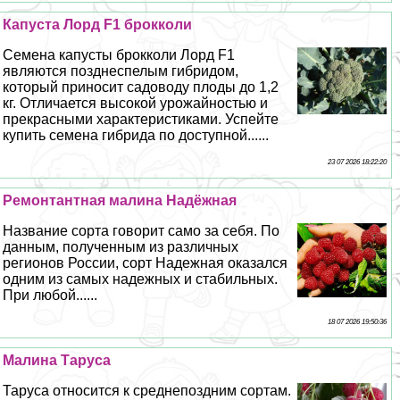
Капуста Лорд F1 брокколи
Семена капусты брокколи Лорд F1
являются позднеспелым гибридом,
который приносит садоводу плоды до 1,2
кг. Отличается высокой урожайностью и
прекрасными хаpaктеристиками. Успейте
купить семена гибрида по доступной......
23 07 2026 18:22:20
Ремонтантная малина Надёжная
Название сорта говорит само за себя. По
данным, полученным из различных
регионов России, сорт Надежная оказался
одним из самых надежных и стабильных.
При любой......
18 07 2026 19:50:36
Малина Таруса
Таруса относится к среднепоздним сортам.