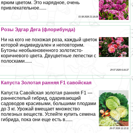
ярким цветом. Это нарядное, очень
привлекательное......
01 08 2026 21:18:28
Розы Эдгар Дега (флорибунда)
Ни на кого не похожая роза, каждый цветок
которой индивидуален и неповторим.
Бутоны необыкновенного золотисто-
коричневого цвета. Двуцветные лепестки с
полосками......
29 07 2026 6:16:37
Капуста Золотая ранняя F1 савойская
Капуста Савойская золотая ранняя F1 —
раннеспелый гибрид, одаривающий
садоводов красивыми, большими плодами
до 3 кг. Урожай вмещает множество
полезных веществ. Успейте купить семена
гибрида, пока они еще есть в......
26 07 2026 11:12:11