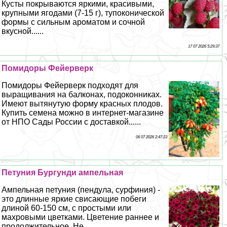
Кусты покрываются яркими, красивыми,
крупными ягодами (7-15 г), тупоконической
формы с сильным ароматом и сочной
вкусной......
17 07 2026 5:29:37
Помидоры Фейерверк
Помидоры Фейерверк подходят для
выращивания на балконах, подоконниках.
Имеют вытянутую форму красных плодов.
Купить семена можно в интернет-магазине
от НПО Сады России с доставкой......
06 07 2026 2:47:23
Петуния Бургунди ампельная
Ампельная петуния (пендула, сурфиния) -
это длинные яркие свисающие побеги
длиной 60-150 см, с простыми или
махровыми цветками. Цветение раннее и
продолжительное. Не......