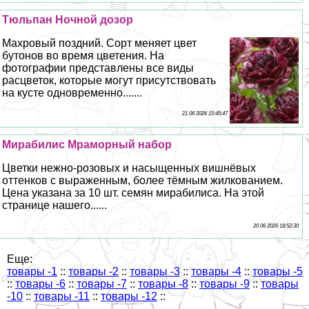
Тюльпан Ночной дозор
Махровый поздний. Сорт меняет цвет
бутонов во время цветения. На
фотографии представлены все виды
расцветок, которые могут присутствовать
на кусте одновременно.......
21 06 2026 15:45:47
Мирабилис Мраморный набор
Цветки нежно-розовых и насыщенных вишнёвых
оттенков с выраженным, более тёмным жилкованием.
Цена указана за 10 шт. семян мирабилиса. На этой
странице нашего......
20 06 2026 18:52:30
Еще:
товары -1
::
товары -2
::
товары -3
::
товары -4
::
товары -5
::
товары -6
::
товары -7
::
товары -8
::
товары -9
::
товары
-10
::
товары -11
::
товары -12
::