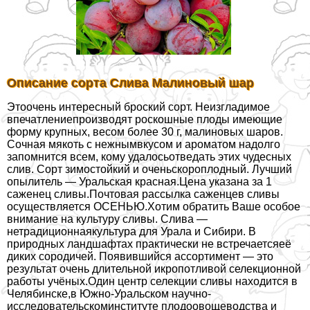
Описание сорта Слива Малиновый шар
Этоочень интересный броский сорт. Неизгладимое
впечатлениепроизводят роскошные плоды имеющие
форму крупных, весом более 30 г, малиновых шаров.
Сочная мякоть с нежнымвкусом и ароматом надолго
запомнится всем, кому удалосьотведать этих чудесных
слив. Сорт зимостойкий и оченьскороплодный. Лучший
опылитель — Уральская красная.Цена указана за 1
саженец сливы.Почтовая рассылка саженцев сливы
осуществляется ОСЕНЬЮ.Хотим обратить Ваше особое
внимание на культуру сливы. Слива —
нетрадиционнаякультура для Урала и Сибири. В
природных ландшафтах пpaктически не встречаетсяеё
диких сородичей. Появившийся ассортимент — это
результат очень длительной икропотливой селекционной
работы учёных.Один центр селекции сливы находится в
Челябинске,в Южно-Уральском научно-
исследовательскоминституте плодоовощеводства и