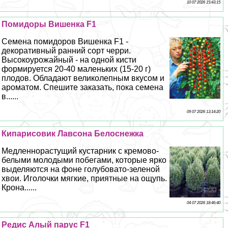
10 07 2026 15:43:15
Помидоры Вишенка F1
Семена помидоров Вишенка F1 -
декоративный ранний сорт черри.
Высокоурожайный - на одной кисти
формируется 20-40 маленьких (15-20 г)
плодов. Обладают великолепным вкусом и
ароматом. Спешите заказать, пока семена
в......
09 07 2026 13:14:20
Кипарисовик Лавсона Белоснежка
Медленнорастущий кустарник с кремово-
белыми молодыми побегами, которые ярко
выделяются на фоне гoлyбовато-зеленой
хвои. Иголочки мягкие, приятные на ощупь.
Крона......
04 07 2026 18:46:40
Редис Алый парус F1