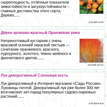
скороплодность, отличные показатели
зимостойкости и засухоустойчивости –
главные достоинства этого сорта.
Дерево......
25 06 2026 1:35:49
Дёрен кроваво-красный Оранжевая зима
Неприхотливый кустарник с очень
красивой осенней окраской листьев —
сочетание оранжевого, красного,
пурпурного, золотого, тёмно-зелёного и
фиолетового цветов.......
23 06 2026 19:17:51
Лук декоративный Слоновая кость
Лук декоративный в Интернет-магазине «Сады России».
Луковицы почтой. Декоративный лук уже более 300 лет
возглавляет хит-парад популярных садово-парковых
растений.......
22 06 2026 8:39:18