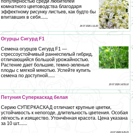
популярностью среди любителей
комнатного цветоводства благодаря
эффектному рисунку листьев, как будто бы
впитавших в себя......
26 07 2026 1:11:20
Огурцы Сигурд F1
Семена огурцов Сигурд F1 —
стрессоустойчивый раннеспелый гибрид,
отличающийся большой урожайностью.
Растение дает большие, темно-зеленые
плоды с мягкой мякотью. Успейте купить
семена по доступной......
20 07 2026 14:55:10
Петуния Суперкаскад белая
Серию СУПЕРКАСКАД отличают крупные цветки,
устойчивость к непогоде, длительность цветения. Особая
лёгкость и изящество. Утончённая красота. Цена указана
за 10 шт.......
19 07 2026 9:35:15