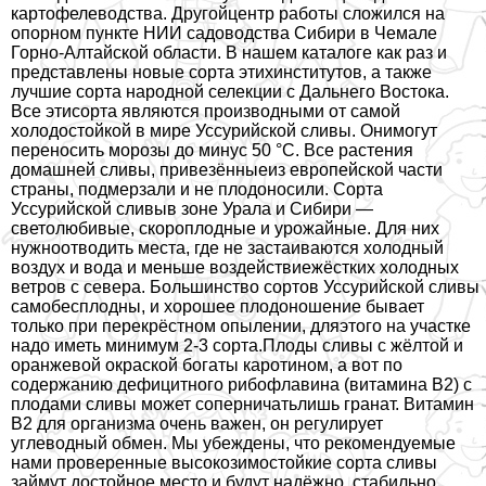
картофелеводства. Другойцентр работы сложился на
опopном пункте НИИ садоводства Сибири в Чемале
Горно-Алтайской области. В нашем каталоге как раз и
представлены новые сорта этихинститутов, а также
лучшие сорта народной селекции с Дальнего Востока.
Все этисорта являются производными от самой
холодостойкой в мире Уссурийской сливы. Онимогут
переносить морозы до минус 50 °C. Все растения
домашней сливы, привезённыеиз европейской части
страны, подмерзали и не плодоносили. Сорта
Уссурийской сливыв зоне Урала и Сибири —
светолюбивые, скороплодные и урожайные. Для них
нужноотводить места, где не застаиваются холодный
воздух и вода и меньше воздействиежёстких холодных
ветров с севера. Большинство сортов Уссурийской сливы
самобесплодны, и хорошее плодоношение бывает
только при перекрёстном опылении, дляэтого на участке
надо иметь минимум 2-3 сорта.Плоды сливы с жёлтой и
оранжевой окраской богаты каротином, а вот по
содержанию дефицитного рибофлавина (витамина В2) с
плодами сливы может соперничатьлишь гранат. Витамин
В2 для организма очень важен, он регулирует
углеводный обмен. Мы убеждены, что рекомендуемые
нами проверенные высокозимостойкие сорта сливы
займут достойное место и будут надёжно, стабильно