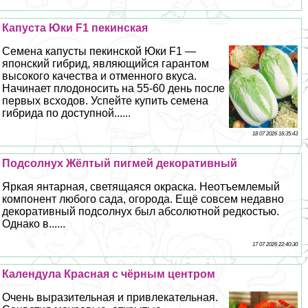
Капуста Юки F1 пекинская
Семена капусты пекинской Юки F1 —
японский гибрид, являющийся гарантом
высокого качества и отменного вкуса.
Начинает плодоносить на 55-60 день после
первых всходов. Успейте купить семена
гибрида по доступной......
18 07 2026 16:35:43
Подсолнух Жёлтый пигмей декоративный
Яркая янтарная, светящаяся окраска. Неотъемлемый
компонент любого сада, огорода. Ещё совсем недавно
декоративный подсолнух был абсолютной редкостью.
Однако в......
17 07 2026 22:40:30
Календула Красная с чёрным центром
Очень выразительная и привлекательная.