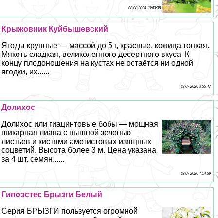
03 08 2026 10:43:38
Крыжовник Куйбышевский
Ягоды крупные — массой до 5 г, красные, кожица тонкая.
Мякоть сладкая, великолепного десертного вкуса. К
концу плодоношения на кустах не остаётся ни одной
ягодки, их......
29 07 2026 8:55:47
Долихос
Долихос или гиацинтовые бобы — мощная
шикарная лиана с пышной зеленью
листьев и кистями аметистовых изящных
соцветий. Высота более 3 м. Цена указана
за 4 шт. семян......
28 07 2026 7:14:59
Гипоэстес Брызги Белый
Серия БРЫЗГИ пользуется огромной