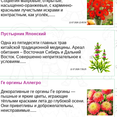
Соцветия махровые, открытые,
насыщенно-оранжевые, с карминно-
красными лучистыми искрами и
контрастным, как уголёк,......
13 07 2026 12:45:54
Пустырник Японский
Одна из пятидесяти главных трав
китайской традиционной медицины. Ареал
обитания – Восточная Сибирь и Дальний
Восток. Совершенно непритязательное к
условиям......
11 07 2026 7:59:25
Ге opгины Аллегро
Декоративные ге opгины Ге opгины —
пышные и яркие цветы, играющие
тёплыми красками лета до глубокой осени.
Они приветливы и доброжелательны,
неисправимые......