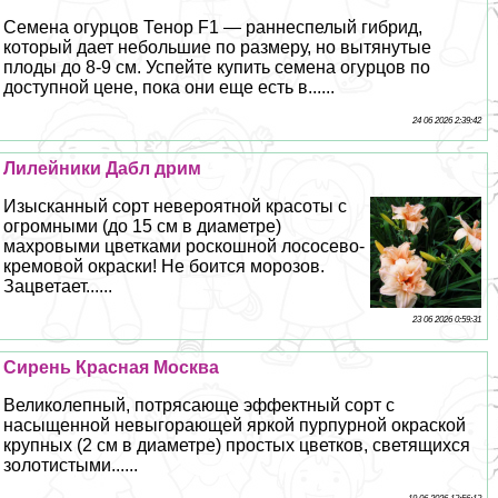
Семена огурцов Тенор F1 — раннеспелый гибрид,
который дает небольшие по размеру, но вытянутые
плоды до 8-9 см. Успейте купить семена огурцов по
доступной цене, пока они еще есть в......
24 06 2026 2:39:42
Лилейники Дабл дрим
Изысканный сорт невероятной красоты с
огромными (до 15 см в диаметре)
махровыми цветками роскошной лососево-
кремовой окраски! Не боится морозов.
Зацветает......
23 06 2026 0:59:31
Сирень Красная Москва
Великолепный, потрясающе эффектный сорт с
насыщенной невыгорающей яркой пурпурной окраской
крупных (2 см в диаметре) простых цветков, светящихся
золотистыми......