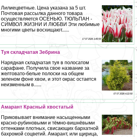
Лилиецветные. Цена указана за 5 шт.
Почтовая рассылка данного товара
осуществляется ОСЕНЬЮ. ТЮЛЬПАН -
СИМВОЛ ЖИЗНИ И ЛЮБВИ Эти любимые
многими цветы восхищают......
17 07 2026 3:45:59
Туя складчатая Зебрина
Нарядная складчатая туя в полосатом
сарафане. Получила свое название за
желтовато-белые полоски на общем
зеленом фоне хвои, и этот окрас остается
неизменным в......
07 07 2026 4:22:50
Амарант Красный хвостатый
Приковывает внимание насыщенными
красно-рубиновыми и тёмно-вишнёвыми
оттенками плотных, свисающих бархатной
бахромой соцветий. Амарант, или щирица,