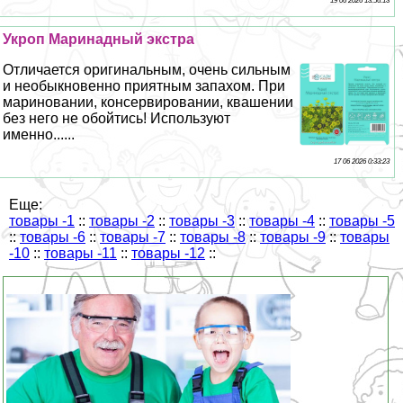
19 06 2026 13:56:13
Укроп Маринадный экстра
Отличается оригинальным, очень сильным
и необыкновенно приятным запахом. При
мариновании, консервировании, квашении
без него не обойтись! Используют
именно......
17 06 2026 0:33:23
Еще:
товары -1
::
товары -2
::
товары -3
::
товары -4
::
товары -5
::
товары -6
::
товары -7
::
товары -8
::
товары -9
::
товары
-10
::
товары -11
::
товары -12
::