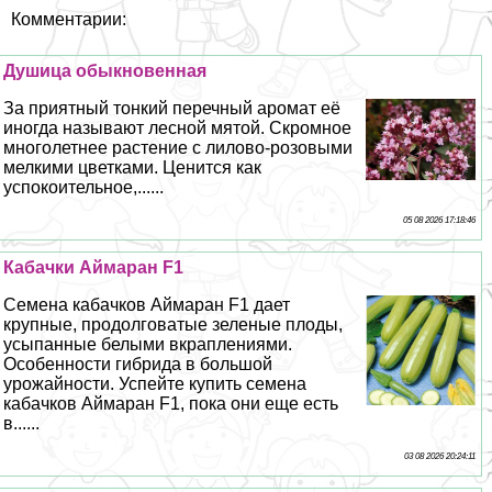
Комментарии:
Душица обыкновенная
За приятный тонкий перечный аромат её
иногда называют лесной мятой. Скромное
многолетнее растение с лилово-розовыми
мелкими цветками. Ценится как
успокоительное,......
05 08 2026 17:18:46
Кабачки Аймаран F1
Семена кабачков Аймаран F1 дает
крупные, продолговатые зеленые плоды,
усыпанные белыми вкраплениями.
Особенности гибрида в большой
урожайности. Успейте купить семена
кабачков Аймаран F1, пока они еще есть
в......
03 08 2026 20:24:11