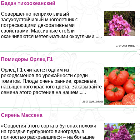
Бадан тихоокеанский
Совершенно неприхотливый
засухоустойчивый многолетник с
потрясающими декоративными
свойствами. Массивные стeбли
оканчиваются метельчатыми округлыми......
27 07 2026 5:56:17
Помидоры Орлец F1
Орлец F1 считается одним из
рекордсменов по урожайности среди
томатов. Плоды очень ранние, красивые,
насыщенного красного цвета. Заказывайте
семена этого растения на нашем......
25 07 2026 13:54:38
Сирень Массена
«Соцветия этого сорта в бутонах похожи
на гроздья пурпурного винограда, а
полностью раскрывшиеся – на большие