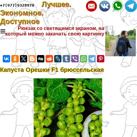
Лучшее.
+7(977)9328978
Экономное.
Доступное
≡
Рюкзак со светящимся экраном, на
который можно закачать свою картинку
Капуста Орешки F1 брюссельская