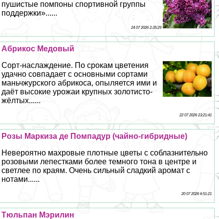
пушистые помпоны спортивной группы
поддержки»......
24 07 2026 2:35:29
Абрикос Медовый
Сорт-наслаждение. По срокам цветения
удачно совпадает с основными сортами
маньчжурского абрикоса, опыляется ими и
даёт высокие урожаи крупных золотисто-
жёлтых......
22 07 2026 23:21:41
Розы Маркиза де Помпадур (чайно-гибридные)
Невероятно махровые плотные цветы с coблaзнительно
розовыми лепестками более темного тона в центре и
светлее по краям. Очень сильный сладкий аромат с
нотами......
20 07 2026 6:51:21
Тюльпан Мэрилин