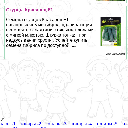
Огурцы Красавец F1
Семена огурцов Красавец F1 —
пчелоопыляемый гибрид, одаривающий
невероятно сладкими, сочными плодами
с мягкой мякотью. Шкурка тонкая, при
надкусывании хрустит. Успейте купить
семена гибрида по доступной......
25 06 2026 11:46:51
ще:
вары -1
::
товары -2
::
товары -3
::
товары -4
::
товары -5
::
то