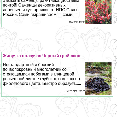
Заказать саженцы paкитника. Доставка
почтой! Саженцы декоративных
деревьев и кустарников от НПО Сады
России. Сами выращиваем — сами......
06 08 2026 4:37:11
Живучка ползучая Черный гребешок
Нестандартный и броский
почвопокровный многолетник со
стелющимися побегами в глянцевой
рельефной листве глубокого свекольно-
фиолетового цвета. Быстро образует......
01 08 2026 15:29:27