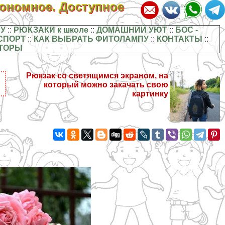
кономное. Доступное
У
::
РЮКЗАКИ к школе
::
ДОМАШНИЙ УЮТ
::
БОС -
СПОРТ
::
КАК ВЫБРАТЬ ФИТОЛАМПУ
::
КОНТАКТЫ
::
ТОРЫ
Рюкзак со светящимся экраном, на
который можно закачать свою
картинку