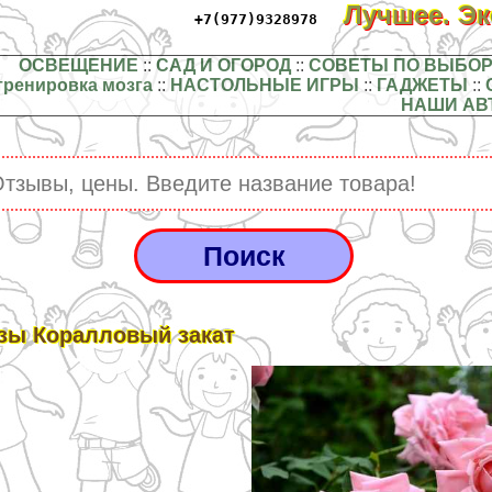
Лучшее. Э
+7(977)9328978
ОСВЕЩЕНИЕ
::
САД И ОГОРОД
::
СОВЕТЫ ПО ВЫБОР
тренировка мозга
::
НАСТОЛЬНЫЕ ИГРЫ
::
ГАДЖЕТЫ
::
НАШИ АВ
зы Коралловый закат