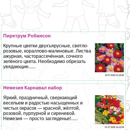
Пиретрум Робинсон
Крупные цветки двухъярусные, светло-
розовые, кораллово-малиновые. Листва
ажурная, часторассечённая, сочного
зелёного цвета. Необходимо обрезать
увядающие......
18 07 2026 23:18:40
Немезия Карнавал набор
Яркий, праздничный, сверкающий
весельем и радостью насыщенных и
чистых окрасок — красной, жёлтой,
розовой, пурпурной и сиреневой.
Немезия — просто загляденье!......
01 07 2026 16:33:54