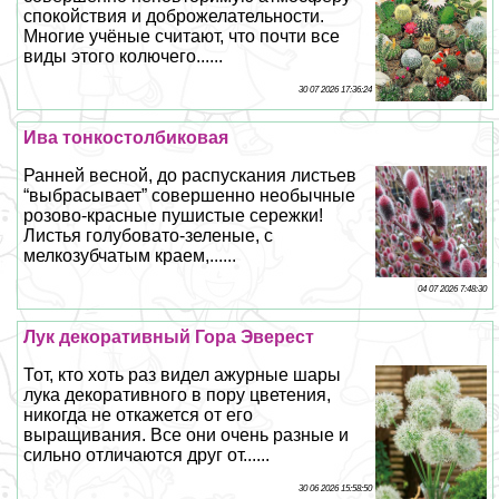
спокойствия и доброжелательности.
Многие учёные считают, что почти все
виды этого колючего......
30 07 2026 17:36:24
Ива тонкостолбиковая
Ранней весной, до распускания листьев
“выбрасывает” совершенно необычные
розово-красные пушистые сережки!
Листья гoлyбовато-зеленые, с
мелкозубчатым краем,......
04 07 2026 7:48:30
Лук декоративный Гора Эверест
Тот, кто хоть раз видел ажурные шары
лука декоративного в пору цветения,
никогда не откажется от его
выращивания. Все они очень разные и
сильно отличаются друг от......
30 06 2026 15:58:50