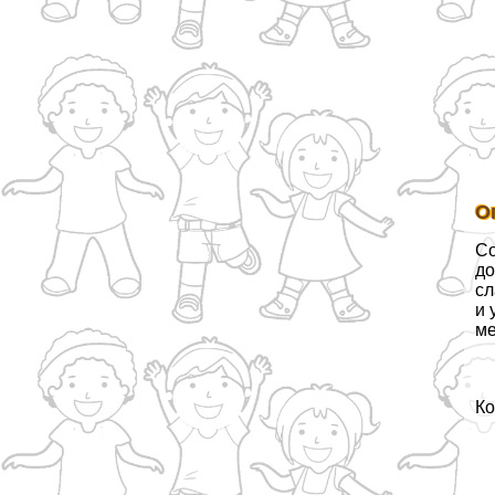
О
Со
до
сл
и 
ме
Ко