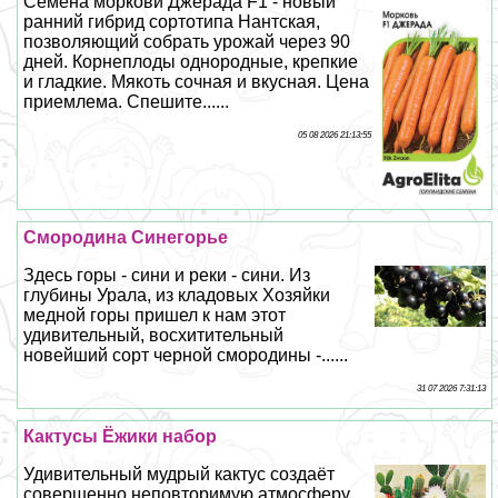
Семена моркови Джерада F1 - новый
ранний гибрид сортотипа Нантская,
позволяющий собрать урожай через 90
дней. Корнеплоды однородные, крепкие
и гладкие. Мякоть сочная и вкусная. Цена
приемлема. Спешите......
05 08 2026 21:13:55
Смородина Синегорье
Здесь горы - сини и реки - сини. Из
глубины Урала, из кладовых Хозяйки
медной горы пришел к нам этот
удивительный, восхитительный
новейший сорт черной смородины -......
31 07 2026 7:31:13
Кактусы Ёжики набор
Удивительный мудрый кактус создаёт
совершенно неповторимую атмосферу