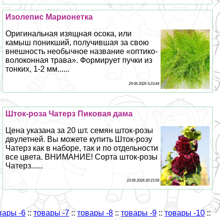
Изолепис Марионетка
Оригинальная изящная осока, или
камыш поникший, получившая за свою
внешность необычное название «оптико-
волоконная трава». Формирует пучки из
тонких, 1-2 мм......
29 06 2026 5:23:44
Шток-роза Чатерз Пиковая дама
Цена указана за 20 шт. семян шток-розы
двулетней. Вы можете купить Шток-розу
Чатерз как в наборе, так и по отдельности
все цвета. ВНИМАНИЕ! Сорта шток-розы
Чатерз......
23 06 2026 20:15:59
вары -6
::
товары -7
::
товары -8
::
товары -9
::
товары -10
::