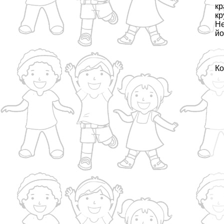
кр
кр
Не
йо
Ко