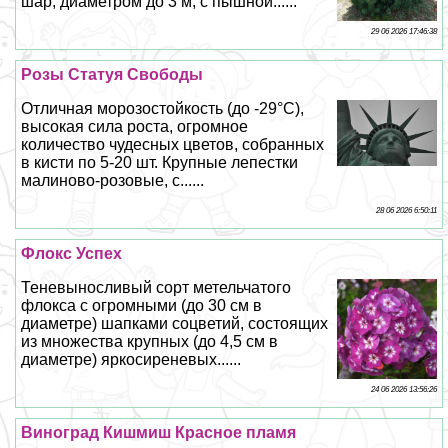
шар, диаметром до 3 м, с пышной......
29 06 2026 17:46:38
Розы Статуя Свободы
Отличная морозостойкость (до -29°С),
высокая сила роста, огромное
количество чудесных цветов, собранных
в кисти по 5-20 шт. Крупные лепестки
малиново-розовые, с......
28 06 2026 6:50:11
Флокс Успех
Теневыносливый сорт метельчатого
флокса с огромными (до 30 см в
диаметре) шапками соцветий, состоящих
из множества крупных (до 4,5 см в
диаметре) яркосиреневых......
24 06 2026 13:56:26
Виноград Кишмиш Красное пламя