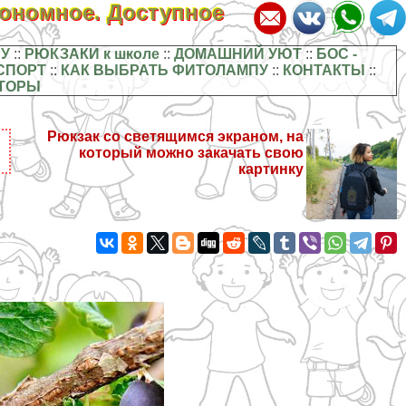
кономное. Доступное
У
::
РЮКЗАКИ к школе
::
ДОМАШНИЙ УЮТ
::
БОС -
СПОРТ
::
КАК ВЫБРАТЬ ФИТОЛАМПУ
::
КОНТАКТЫ
::
ТОРЫ
Рюкзак со светящимся экраном, на
который можно закачать свою
картинку