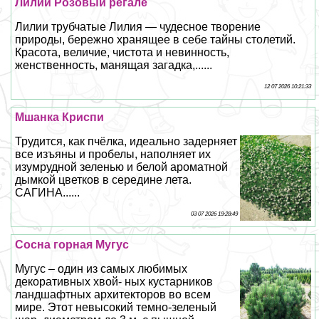
Лилии Розовый регале
Лилии трубчатые Лилия — чудесное творение
природы, бережно хранящее в себе тайны столетий.
Красота, величие, чистота и невинность,
женственность, манящая загадка,......
12 07 2026 10:21:33
Мшанка Криспи
Трудится, как пчёлка, идеально задерняет
все изъяны и пробелы, наполняет их
изумрудной зеленью и белой ароматной
дымкой цветков в середине лета.
САГИНА......
03 07 2026 19:28:49
Сосна горная Мугус
Мугус – один из самых любимых
декоративных хвой- ных кустарников
ландшафтных архитекторов во всем
мире. Этот невысокий темно-зеленый