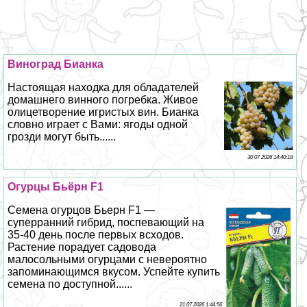
Виноград Бианка
Настоящая находка для обладателей
домашнего винного погребка. Живое
олицетворение игристых вин. Бианка
словно играет с Вами: ягоды одной
грозди могут быть......
30 07 2026 14:40:18
Огурцы Бьёрн F1
Семена огурцов Бьерн F1 —
суперранний гибрид, поспевающий на
35-40 день после первых всходов.
Растение порадует садовода
малосольными огурцами с невероятно
запоминающимся вкусом. Успейте купить
семена по доступной......
21 07 2026 1:44:56