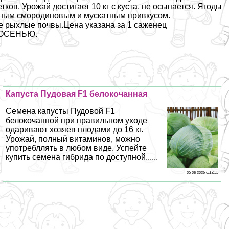
ков. Урожай достигает 10 кг с куста, не осыпается. Ягоды
льным смородиновым и мускатным привкусом.
ые рыхлые почвы.Цена указана за 1 саженец
я ОСЕНЬЮ.
Капуста Пудовая F1 белокочанная
Семена капусты Пудовой F1
белокочанной при правильном уходе
одаривают хозяев плодами до 16 кг.
Урожай, полный витаминов, можно
употрeбллять в любом виде. Успейте
купить семена гибрида по доступной......
05 08 2026 6:13:55