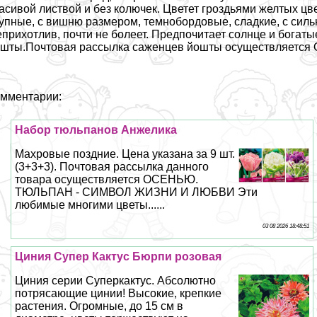
асивой листвой и без колючек. Цветет гроздьями желтых цвет
упные, с вишню размером, темнобордовые, сладкие, с си
прихотлив, почти не болеет. Предпочитает солнце и богат
шты.Почтовая рассылка саженцев йошты осуществляетс
мментарии:
Набор тюльпанов Анжелика
Махровые поздние. Цена указана за 9 шт.
(3+3+3). Почтовая рассылка данного
товара осуществляется ОСЕНЬЮ.
ТЮЛЬПАН - СИМВОЛ ЖИЗНИ И ЛЮБВИ Эти
любимые многими цветы......
03 08 2026 18:48:51
Циния Супер Кактус Бюрпи розовая
Циния серии Суперкактус. Абсолютно
потрясающие цинии! Высокие, крепкие
растения. Огромные, до 15 см в