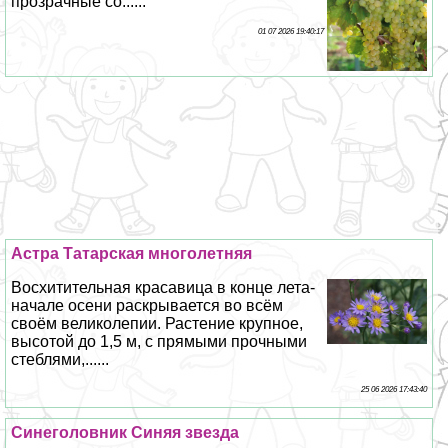
прозрачные со......
01 07 2026 19:40:17
Астра Татарская многолетняя
Восхитительная красавица в конце лета-
начале осени раскрывается во всём
своём великолепии. Растение крупное,
высотой до 1,5 м, с прямыми прочными
стeблями,......
25 06 2026 17:43:40
Синеголовник Синяя звезда