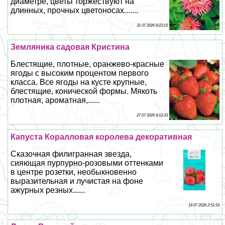
диаметре, цветы торжествуют на
длинных, прочных цветоносах.......
31 07 2026 8:23:15
Земляника садовая Кристина
Блестящие, плотные, оранжево-красные
ягоды с высоким процентом первого
класса. Все ягоды на кусте крупные,
блестящие, конической формы. Мякоть
плотная, ароматная,......
27 07 2026 8:12:33
Капуста Коралловая королева декоративная
Сказочная филигранная звезда,
сияющая пурпурно-розовыми оттенками
в центре розетки, необыкновенно
выразительная и лучистая на фоне
ажурных резных......
19 07 2026 2:51:53