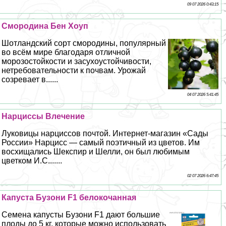
09 07 2026 0:43:15
Смородина Бен Хоуп
Шотландский сорт смородины, популярный
во всём мире благодаря отличной
морозостойкости и засухоустойчивости,
нетребовательности к почвам. Урожай
созревает в......
04 07 2026 5:41:45
Нарциссы Влечение
Луковицы нарциссов почтой. Интернет-магазин «Сады
России» Нарцисс — самый поэтичный из цветов. Им
восхищались Шекспир и Шелли, он был любимым
цветком И.С.......
02 07 2026 6:47:45
Капуста Бузони F1 белокочанная
Семена капусты Бузони F1 дают большие
плоды до 5 кг, которые можно использовать