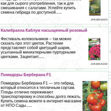
как для сырого употрeбления, так и для
смешивания с салатами. Успейте купить
семена гибрида по доступной......
28 06 2026 16:23:13
Калибрахоа Каблум насыщенный розовый
Фестиваль колокольчиков – так можно
сказать про этот цветок. Растение
представляет собой цветущий шарик,
усыпанный миниатюрными пурпурными
цветками. Зацветает......
23 06 2026 15:33:18
Помидоры Берберана F1
Помидоры Берберана F1 — это гибрид,
который относится к тепличным сортам.
Плоды отлично переживают
трaнcпортировку и способны долго лежать.
Купить семена можете в интернет-магазине
от НПО Сады......