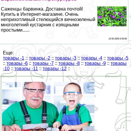
Саженцы барвинка. Доставка почтой!
Купить в Интернет-магазине. Очень
неприхотливый стелющийся вечнозеленый
многолетний кустарник с изящными
простыми......
19 06 2026 6:59:58
Еще:
товары -1
::
товары -2
::
товары -3
::
товары -4
::
товары -5
::
товары -6
::
товары -7
::
товары -8
::
товары -9
::
товары
-10
::
товары -11
::
товары -12
::