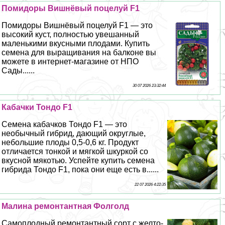
Помидоры Вишнёвый поцелуй F1
Помидоры Вишнёвый поцелуй F1 — это
высокий куст, полностью увешанный
маленькими вкусными плодами. Купить
семена для выращивания на балконе вы
можете в интернет-магазине от НПО
Сады......
30 07 2026 23:32:44
Кабачки Тондо F1
Семена кабачков Тондо F1 — это
необычный гибрид, дающий округлые,
небольшие плоды 0,5-0,6 кг. Продукт
отличается тонкой и мягкой шкуркой со
вкусной мякотью. Успейте купить семена
гибрида Тондо F1, пока они еще есть в......
22 07 2026 4:22:35
Малина ремонтантная Фолголд
Самоплодный ремонтантный сорт с желто-