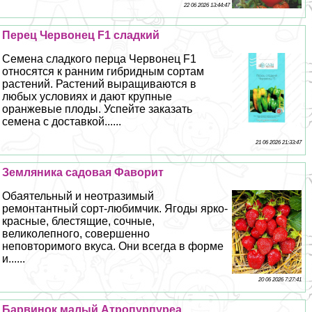
22 06 2026 13:44:47
Перец Червонец F1 сладкий
Семена сладкого перца Червонец F1
относятся к ранним гибридным сортам
растений. Растений выращиваются в
любых условиях и дают крупные
оранжевые плоды. Успейте заказать
семена с доставкой......
21 06 2026 21:33:47
Земляника садовая Фаворит
Обаятельный и неотразимый
ремонтантный сорт-любимчик. Ягоды ярко-
красные, блестящие, сочные,
великолепного, совершенно
неповторимого вкуса. Они всегда в форме
и......
20 06 2026 7:27:41
Барвинок малый Атропурпуреа