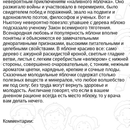
невероятным приключениям «наливного яблочка». Оно
разжигало войны и участвовало в перемириях, было
свидетелем побед и поражений, звало на подвиги и
вдохновляло поэтов, философов и ученых. Вот и
Ньютону невероятно повезло: упавшее с дерева яблоко
подсказало ученому Закон всемирного тяготения.
Всенародная любовь и популярность яблони вполне
понятны и объясняются ее замечательными
декоративными признаками, высокими питательными и
целебными свойствами. В яблоне красиво все: само
дерево с ажурной раскидистой кроной, светлые гладкие
ветви, листья с легким серебристым «велюром» с нижней
стороны, совершенно очаровательные, с тонким, нежным
ароматом цветки, нарядные, крепкие и сочные плоды.
Сказочные молодильные яблочки содержат столько
полезных веществ и минералов, что любое волшебство
им под силу: без труда могут вернуть здоровье и
молодость. Англичане говорят, что если в вашем
дневном рационе всегда есть место яблоку, то у врача
вам делать нечего.
Комментарии: