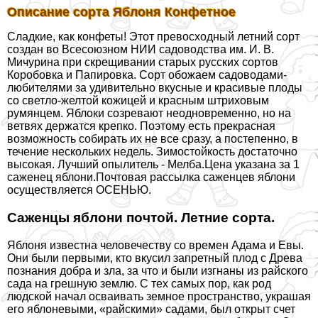
Описание сорта Яблоня Конфетное
Сладкие, как конфеты! Этот превосходный летний сорт
создан во Всесоюзном НИИ садоводства им. И. В.
Мичурина при скрещивании старых русских сортов
Коробовка и Папировка. Сорт обожаем садоводами-
любителями за удивительно вкусные и красивые плоды
со светло-желтой кожицей и красным штриховым
румянцем. Яблоки созревают неодновременно, но на
ветвях держатся крепко. Поэтому есть прекрасная
возможность собирать их не все сразу, а постепенно, в
течение нескольких недель. Зимостойкость достаточно
высокая. Лучший опылитель - Мелба.Цена указана за 1
саженец яблони.Почтовая рассылка саженцев яблони
осуществляется ОСЕНЬЮ.
Саженцы яблони почтой. Летние сорта.
Яблоня известна человечеству со времен Адама и Евы.
Они были первыми, кто вкусил запретный плод с Древа
познания добра и зла, за что и были изгнаны из райского
сада на грешную землю. С тех самых пор, как род
людской начал осваивать земное прострaнcтво, украшая
его яблоневыми, «райскими» садами, был открыт счет