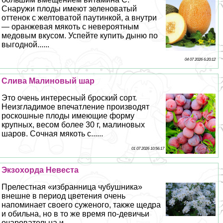
Снаружи плоды имеют зеленоватый
оттенок с желтоватой паутинкой, а внутри
— оранжевая мякоть с невероятным
медовым вкусом. Успейте купить дыню по
выгодной......
04 07 2026 6:20:12
Слива Малиновый шар
Это очень интересный броский сорт.
Неизгладимое впечатление производят
роскошные плоды имеющие форму
крупных, весом более 30 г, малиновых
шаров. Сочная мякоть с......
01 07 2026 10:56:17
Экзохорда Невеста
Прелестная «избранница чубушника»
внешне в период цветения очень
напоминает своего суженого, также щедра
и обильна, но в то же время по-девичьи
очаровательна и......