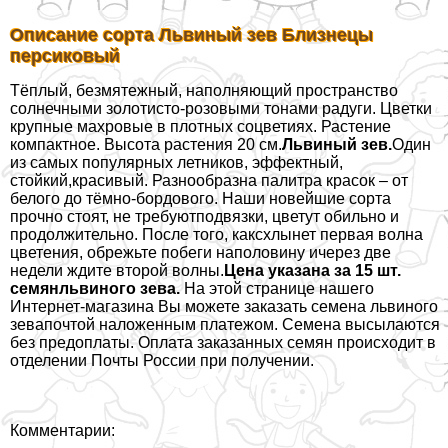
Описание сорта Львиный зев Близнецы
персиковый
Тёплый, безмятежный, наполняющий прострaнcтво
солнечными золотисто-розовыми тонами радуги. Цветки
крупные махровые в плотных соцветиях. Растение
компактное. Высота растения 20 см.
Львиный зев.
Один
из самых популярных летников, эффектный,
стойкий,красивый. Разнообразна палитра красок – от
белого до тёмно-бордового. Наши новейшие сорта
прочно стоят, не требуютподвязки, цветут обильно и
продолжительно. После того, каксхлынет первая волна
цветения, обрежьте побеги наполовину ичерез две
недели ждите второй волны.
Цена указана за 15 шт.
семянльвиного зева.
На этой странице нашего
Интернет-магазина Вы можете заказать семена львиного
зевапочтой наложенным платежом. Семена высылаются
без предоплаты. Оплата заказанных семян происходит в
отделении Почты России при получении.
Комментарии: