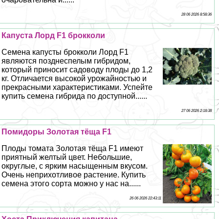
28 06 2026 8:58:36
Капуста Лорд F1 брокколи
Семена капусты брокколи Лорд F1
являются позднеспелым гибридом,
который приносит садоводу плоды до 1,2
кг. Отличается высокой урожайностью и
прекрасными хаpaктеристиками. Успейте
купить семена гибрида по доступной......
27 06 2026 2:18:38
Помидоры Золотая тёща F1
Плоды томата Золотая тёща F1 имеют
приятный желтый цвет. Небольшие,
округлые, с ярким насыщенным вкусом.
Очень неприхотливое растение. Купить
семена этого сорта можно у нас на......
26 06 2026 22:43:11