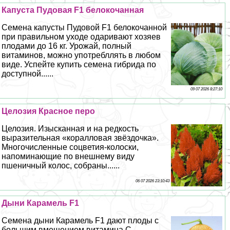
Капуста Пудовая F1 белокочанная
Семена капусты Пудовой F1 белокочанной
при правильном уходе одаривают хозяев
плодами до 16 кг. Урожай, полный
витаминов, можно употрeбллять в любом
виде. Успейте купить семена гибрида по
доступной......
09 07 2026 8:27:10
Целозия Красное перо
Целозия. Изысканная и на редкость
выразительная «коралловая звёздочка».
Многочисленные соцветия-колоски,
напоминающие по внешнему виду
пшеничный колос, собраны......
06 07 2026 23:10:43
Дыни Карамель F1
Семена дыни Карамель F1 дают плоды с
большим вмещением витамина С.