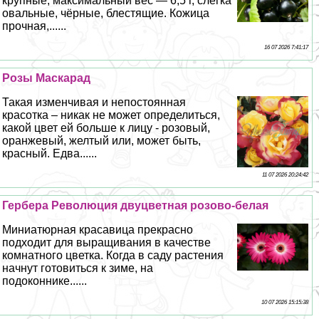
крупные, максимальный вес — 6,5 г, слегка
овальные, чёрные, блестящие. Кожица
прочная,......
16 07 2026 7:41:17
Розы Маскарад
Такая изменчивая и непостоянная
красотка – никак не может определиться,
какой цвет ей больше к лицу - розовый,
оранжевый, желтый или, может быть,
красный. Едва......
11 07 2026 20:24:42
Гербера Революция двуцветная розово-белая
Миниатюрная красавица прекрасно
подходит для выращивания в качестве
комнатного цветка. Когда в саду растения
начнут готовиться к зиме, на
подоконнике......
10 07 2026 15:15:38