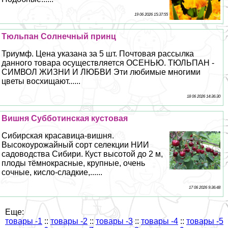
19 06 2026 15:37:55
Тюльпан Солнечный принц
Триумф. Цена указана за 5 шт. Почтовая рассылка
данного товара осуществляется ОСЕНЬЮ. ТЮЛЬПАН -
СИМВОЛ ЖИЗНИ И ЛЮБВИ Эти любимые многими
цветы восхищают......
18 06 2026 14:36:30
Вишня Субботинская кустовая
Сибирская красавица-вишня.
Высокоурожайный сорт селекции НИИ
садоводства Сибири. Куст высотой до 2 м,
плоды тёмнокрасные, крупные, очень
сочные, кисло-сладкие,......
17 06 2026 9:36:48
Еще:
товары -1
::
товары -2
::
товары -3
::
товары -4
::
товары -5