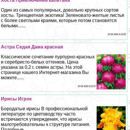
Хоста Приключения капитана
Один из самых популярных, довольно крупных сортов
хосты. Трехцветная экзотика! Зеленовато-желтые листья
с более светлыми краями, которые потом становятся
белыми.......
24 06 2026 4:14:28
Астра Седая Дама красная
Классическое сочетание пурпурно-красных
и серебристо-белых оттенков. Цена
указана за 0,2 г. семян астры. На этой
странице нашего Интернет-магазина Вы
можете......
20 06 2026 0:21:57
Ирисы Игрок
Бородатые ирисы В профессиональной
литературе по цветоводству часто
встречаются утверждения, что ирисы
малотребовательны к структуре питания.
Подобные......