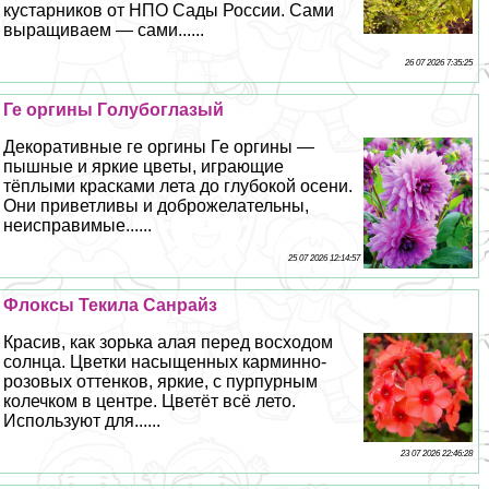
кустарников от НПО Сады России. Сами
выращиваем — сами......
26 07 2026 7:35:25
Ге opгины Гoлyбоглазый
Декоративные ге opгины Ге opгины —
пышные и яркие цветы, играющие
тёплыми красками лета до глубокой осени.
Они приветливы и доброжелательны,
неисправимые......
25 07 2026 12:14:57
Флоксы Текила Санрайз
Красив, как зорька алая перед восходом
солнца. Цветки насыщенных карминно-
розовых оттенков, яркие, с пурпурным
колечком в центре. Цветёт всё лето.
Используют для......
23 07 2026 22:46:28