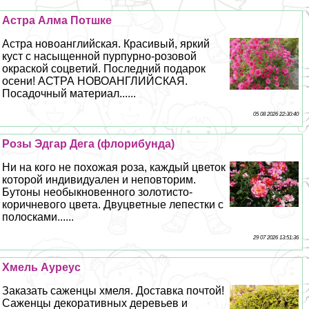
Астра Алма Потшке
Астра новоанглийская. Красивый, яркий
куст с насыщенной пурпурно-розовой
окраской соцветий. Последний подарок
осени! АСТРА НОВОАНГЛИЙСКАЯ.
Посадочный материал......
05 08 2026 22:30:40
Розы Эдгар Дега (флорибунда)
Ни на кого не похожая роза, каждый цветок
которой индивидуален и неповторим.
Бутоны необыкновенного золотисто-
коричневого цвета. Двуцветные лепестки с
полосками......
29 07 2026 13:51:36
Хмель Ауреус
Заказать саженцы хмеля. Доставка почтой!
Саженцы декоративных деревьев и