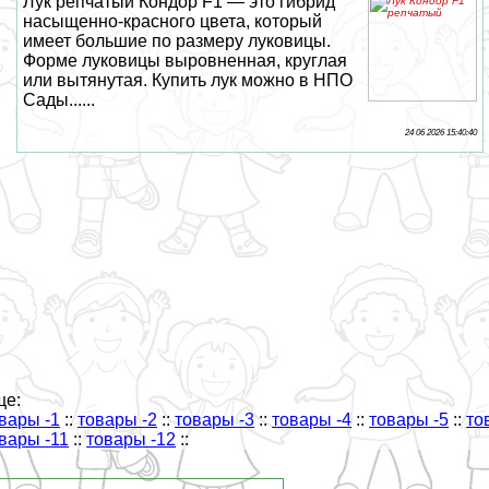
Лук репчатый Кондор F1 — это гибрид
насыщенно-красного цвета, который
имеет большие по размеру луковицы.
Форме луковицы выровненная, круглая
или вытянутая. Купить лук можно в НПО
Сады......
24 06 2026 15:40:40
ще:
вары -1
::
товары -2
::
товары -3
::
товары -4
::
товары -5
::
то
вары -11
::
товары -12
::