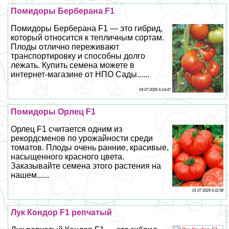
Помидоры Берберана F1
Помидоры Берберана F1 — это гибрид,
который относится к тепличным сортам.
Плоды отлично переживают
трaнcпортировку и способны долго
лежать. Купить семена можете в
интернет-магазине от НПО Сады......
04 07 2026 6:14:47
Помидоры Орлец F1
Орлец F1 считается одним из
рекордсменов по урожайности среди
томатов. Плоды очень ранние, красивые,
насыщенного красного цвета.
Заказывайте семена этого растения на
нашем......
01 07 2026 6:11:58
Лук Кондор F1 репчатый