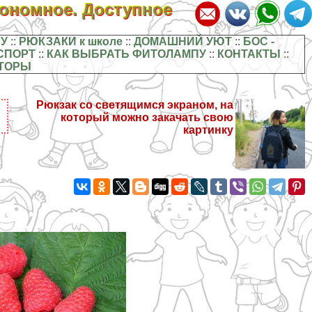
кономное. Доступное
У
::
РЮКЗАКИ к школе
::
ДОМАШНИЙ УЮТ
::
БОС -
СПОРТ
::
КАК ВЫБРАТЬ ФИТОЛАМПУ
::
КОНТАКТЫ
::
ТОРЫ
Рюкзак со светящимся экраном, на
который можно закачать свою
картинку