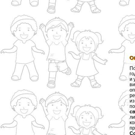
О
По
го
и 
ви
оп
ре
из
по
с
ли
ко
пр
С