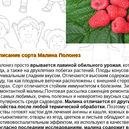
писание сорта Малина Полонез
лонез просто
врывается лавиной обильного урожая
, к
да, а также на двухлетних побегах растений. Плоды конусов
уникальным сладким вкусом. Отличаются высоким содержан
ду, так как плодовые веточки расположены с внешней сторо
орах. Сорт отличается стойким иммунитетом к болезням. З
монтантной малины.Почтовая рассылка саженцев ремонт
 самых любимых, очень полезных и невероятно вкусных садо
пулярность среди садоводов.
Малина отличается от други
войства после любой термической обработки.
Поэтому с
ствы готовят настои для лечения ангины и кашля, кожных 
нъюнктивите; отвары из ягод, цветков и листьев обладают
отивовоспалительным эффектом, их используют в качестве 
огласно последним исследованиям, малина содержит в