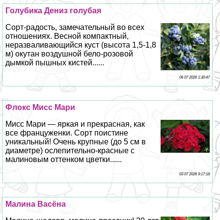
Гoлyбика Дениз гoлyбая
Сорт-радость, замечательный во всех
отношениях. Весной компактный,
неразваливающийся куст (высота 1,5-1,8
м) окутан воздушной бело-розовой
дымкой пышных кистей......
06 07 2026 1:30:47
Флокс Мисс Мари
Мисс Мари — яркая и прекрасная, как
все француженки. Сорт поистине
уникальный! Очень крупные (до 5 см в
диаметре) ослепительно-красные с
малиновым оттенком цветки......
03 07 2026 9:17:18
Малина Васёна