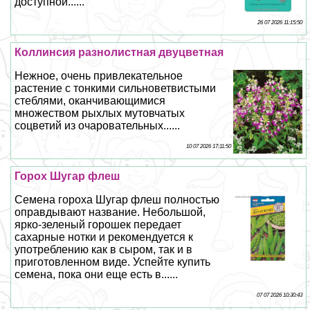
доступной......
26 07 2026 11:15:50
Коллинсия разнолистная двуцветная
Нежное, очень привлекательное
растение с тонкими сильноветвистыми
стeблями, оканчивающимися
множеством рыхлых мутовчатых
соцветий из очаровательных......
10 07 2026 17:11:50
Горох Шугар флеш
Семена гороха Шугар флеш полностью
оправдывают название. Небольшой,
ярко-зеленый горошек передает
сахарные нотки и рекомендуется к
употрeблению как в сыром, так и в
приготовленном виде. Успейте купить
семена, пока они еще есть в......
07 07 2026 10:30:43