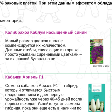
0% paковых клеток! При этом данным эффектом облада
мментарии:
Калибрахоа Каблум насыщенный синий
Малый размер цветков вполне
компенсируется их количеством.
Длинные стeбли, свисающие из горшка,
просто усыпаны сиреневыми цветками –
за их шапкой буквально не......
31 07 2026 16:46:36
Кабачки Ариэль F1
Семена кабачков Ариэль F1 — гибрид,
который отличается быстрым
плодоношением и дает первую
урожайность уже через 40-45 дней после
первых всходов. Успейте купить семена
гибрида, пока они еще есть в наличии по