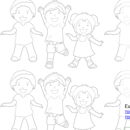
Е
то
то