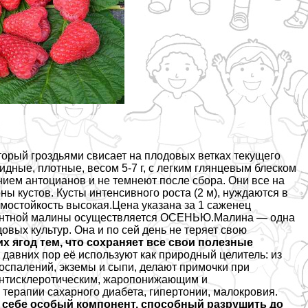
оторый гроздьями свисает на плодовых ветках текущего
идные, плотные, весом 5-7 г, с легким глянцевым блеском
ием антоцианов и не темнеют после сбора. Они все на
ны кустов. Кусты интенсивного роста (2 м), нуждаются в
имостойкость высокая.Цена указана за 1 саженец
антной малины осуществляется ОСЕНЬЮ.Малина — одна
вых культур. Она и по сей день не теряет свою
х ягод тем, что сохраняет все свои полезные
 давних пор её используют как природный целитель: из
воспалений, экземы и сыпи, делают примочки при
 антисклеротическим, жаропонижающим и
терапии сахарного диабета, гипертонии, малокровия.
 себе особый компонент, способный разрушить до