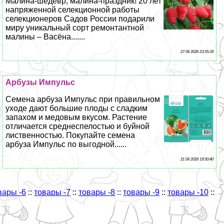
Малина-шедевр, малина-праздник! 20 лет
напряженной селекционной работы
селекционеров Садов России подарили
миру уникальный сорт ремонтантной
малины – Васёна.......
27 06 2026 23:55:39
Арбузы Импульс
Семена арбуза Импульс при правильном
уходе дают большие плоды с сладким
запахом и медовым вкусом. Растение
отличается среднеспелостью и буйной
лиственностью. Покупайте семена
арбуза Импульс по выгодной......
21 06 2026 19:50:40
вары -6
::
товары -7
::
товары -8
::
товары -9
::
товары -10
::