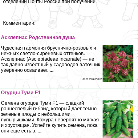
отделении Почты России при получении.
Комментарии:
Асклепиас Родственная душа
Чудесная гармония бруснично-розовых и
нежных светло-сиреневых оттенков.
Асклепиас (Asclepiadeae incarnate) — не
так давно известный у садоводов ваточник
уверенно осваивает......
08 08 2026 3:53:32
Огурцы Туми F1
Семена огурцов Туми F1 — сладкий
раннеспелый гибрид, который дает темно-
зеленые плоды с небольшими
пупырышками. Кожура невероятно мягкая
и хрустящая. Успейте купить семена, пока
они еще есть в......