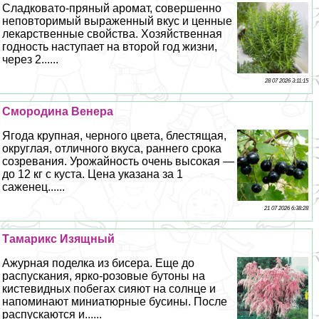
Сладковато-пряный аромат, совершенно
неповторимый выраженный вкус и ценные
лекарственные свойства. Хозяйственная
годность наступает на второй год жизни,
через 2......
28 07 2026 3:11:15
Смородина Венера
Ягода крупная, черного цвета, блестящая,
округлая, отличного вкуса, раннего срока
созревания. Урожайность очень высокая —
до 12 кг с куста. Цена указана за 1
саженец......
21 07 2026 6:38:28
Тамарикс Изящный
Ажурная поделка из бисера. Еще до
распускания, ярко-розовые бутоны на
кистевидных побегах сияют на солнце и
напоминают миниатюрные бусины. После
распускаются и......