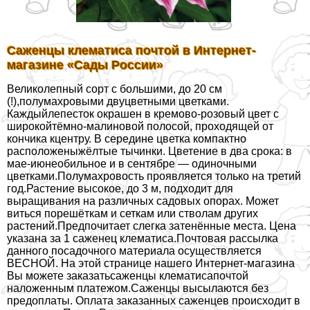
Саженцы клематиса почтой в Интернет-
магазине «Сады России»
Великолепный сорт с большими, до 20 см
(!),полумахровыми двуцветными цветками.
Каждыйлепесток окрашен в кремово-розовый цвет с
широкойтёмно-малиновой полосой, проходящей от
кончика кцентру. В середине цветка компактно
расположеныжёлтые тычинки. Цветение в два срока: в
мае-июнеобильное и в сентябре — одиночными
цветками.Полумахровость проявляется только на третий
год.Растение высокое, до 3 м, подходит для
выращивания на различных садовых опорах. Может
виться порешёткам и сеткам или стволам других
растений.Предпочитает слегка затенённые места. Цена
указана за 1 саженец клематиса.Почтовая рассылка
данного посадочного материала осуществляется
ВЕСНОЙ. На этой странице нашего Интернет-магазина
Вы можете заказатьсаженцы клематисапочтой
наложенным платежом.Саженцы высылаются без
предоплаты. Оплата заказанных саженцев происходит в