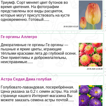
Триумф. Сорт меняет цвет бутонов во
время цветения. На фотографии
представлены все виды расцветок,
которые могут присутствовать на кусте
одновременно. Готовый......
30 06 2026 9:31:20
Ге opгины Аллегро
Декоративные ге opгины Ге opгины —
пышные и яркие цветы, играющие
тёплыми красками лета до глубокой осени.
Они приветливы и доброжелательны,
неисправимые......
28 06 2026 12:46:49
Астра Седая Дама гoлyбая
Гoлyбовато-лавандовая, посеребрённая.
Цена указана за 0,2 г. семян астры. На этой
странице нашего Интернет-магазина Вы
можете заказать семена астры почтой......