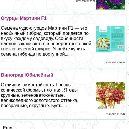
27 06 2026 16:20:21
Огурцы Мартини F1
Семена чудо-огурцов Мартини F1 — это
необычный гибрид, который придется по
вкусу каждому садоводу. Особенности
плодов заключаются в невероятно тонкой,
светло-зеленой шкурке. Успейте купить
семена гибрида по доступной......
24 06 2026 10:52:52
Виноград Юбилейный
Отличная зимостойкость. Гроздь
конической формы, плотная. Ягоды
крупные, зеленовато-жёлтые,
великолепного золотистого оттенка,
прозрачные, округлые. Куст......
20 06 2026 17:17:48
Еще: