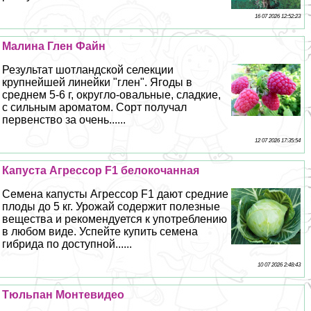
16 07 2026 12:52:23
Малина Глен Файн
Результат шотландской селекции
крупнейшей линейки "глен". Ягоды в
среднем 5-6 г, округло-овальные, сладкие,
с сильным ароматом. Сорт получал
первенство за очень......
12 07 2026 17:35:54
Капуста Агрессор F1 белокочанная
Семена капусты Агрессор F1 дают средние
плоды до 5 кг. Урожай содержит полезные
вещества и рекомендуется к употрeблению
в любом виде. Успейте купить семена
гибрида по доступной......
10 07 2026 2:48:43
Тюльпан Монтевидео