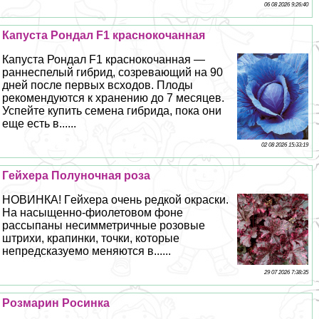
06 08 2026 9:26:40
Капуста Рондал F1 краснокочанная
Капуста Рондал F1 краснокочанная —
раннеспелый гибрид, созревающий на 90
дней после первых всходов. Плоды
рекомендуются к хранению до 7 месяцев.
Успейте купить семена гибрида, пока они
еще есть в......
02 08 2026 15:33:19
Гeйхера Полуночная роза
НОВИНКА! Гeйхера очень редкой окраски.
На насыщенно-фиолетовом фоне
рассыпаны несимметричные розовые
штрихи, крапинки, точки, которые
непредсказуемо меняются в......
29 07 2026 7:38:35
Розмарин Росинка