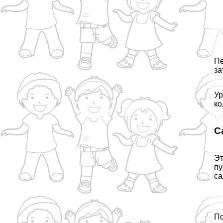
Пе
за
Ур
ко
С
Эт
пу
са
По