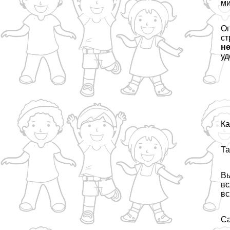
ми
Оп
ст
не
уд
Ка
Та
Вы
вс
вс
Са