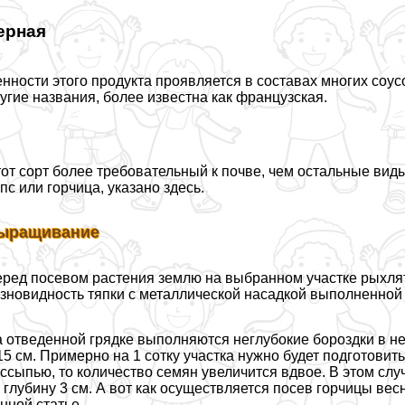
ерная
нности этого продукта проявляется в составах многих соусо
угие названия, более известна как французская.
от сорт более требовательный к почве, чем остальные виды
пс или горчица, указано здесь.
ыращивание
ред посевом растения землю на выбранном участке рыхлят,
зновидность тяпки с металлической насадкой выполненной 
 отведенной грядке выполняются неглубокие бороздки в н
15 см. Примерно на 1 сотку участка нужно будет подготови
ссыпью, то количество семян увеличится вдвое. В этом сл
 глубину 3 см. А вот как осуществляется посев горчицы ве
нной статье.