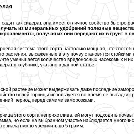
елая
 садят как сидерат, она имеет отличное свойство быстро р
лучать из минеральных удобрений полезные вещества:
кроэлементы, получая их они передают их в грунт в л
рневая система этого сорта настолько мощная, что способн
го растения, высаженные в эту почву становятся стойкими 
унте уменьшается количество вредоносных насекомых и их л
дерат в клубнике, указано в данной статье.
сной растение может выдерживать даже последние заморозк
ойство белой горчицы используется во время ее высадки ср
енний период перед самими заморозками.
рчица этого сорта неприхотлива, ей могут подходить почвы 
амма, но если на выбранном участке наблюдается многочи
териала нужно увеличить до 5 грамм.