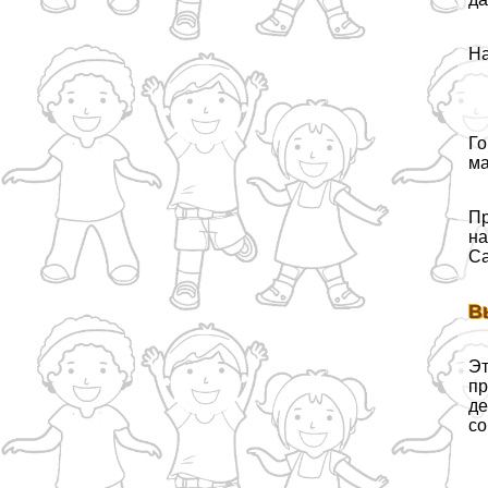
На
Го
ма
Пр
на
Са
В
Эт
пр
де
со