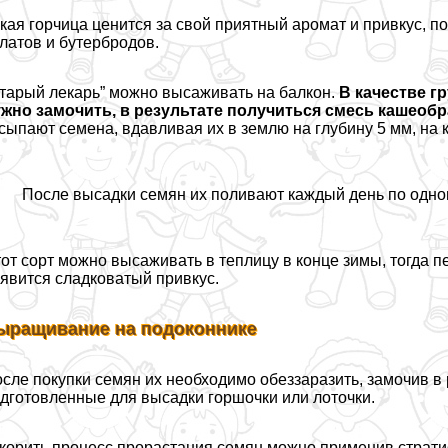
кая горчица ценится за свой приятный аромат и привкус, п
латов и бутербродов.
тарый лекарь” можно высаживать на балкон.
В качестве г
жно замочить, в результате получиться смесь кашеобр
сыпают семена, вдавливая их в землю на глубину 5 мм, на
После высадки семян их поливают каждый день по одному
от сорт можно высаживать в теплицу в конце зимы, тогда п
явится сладковатый привкус.
ыращивание на подоконнике
сле покупки семян их необходимо обеззаразить, замочив в
дготовленные для высадки горшочки или лоточки.
корить процесс прорастания семян можно применив страти