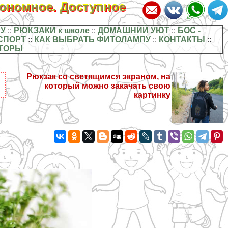
кономное. Доступное
У
::
РЮКЗАКИ к школе
::
ДОМАШНИЙ УЮТ
::
БОС -
СПОРТ
::
КАК ВЫБРАТЬ ФИТОЛАМПУ
::
КОНТАКТЫ
::
ТОРЫ
Рюкзак со светящимся экраном, на
который можно закачать свою
картинку