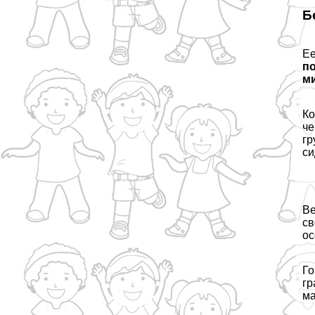
Б
Ее
по
ми
Ко
че
гр
си
Ве
св
ос
Го
гр
ма