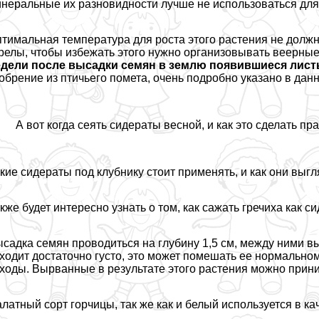
неральные их разновидности лучше не использоваться для 
тимальная температура для роста этого растения не должн
релы, чтобы избежать этого нужно организовывать веерные
дели после высадки семян в землю появившиеся листь
обрение из птичьего помета, очень подробно указано в дан
А вот когда сеять сидераты весной, и как это сделать 
кие сидераты под клубнику стоит применять, и как они вы
кже будет интересно узнать о том, как сажать гречиха как си
садка семян проводиться на глубину 1,5 см, между ними в
ходит достаточно густо, это может помешать ее нормально
ходы. Вырванные в результате этого растения можно прини
латный сорт горчицы, так же как и белый используется в ка