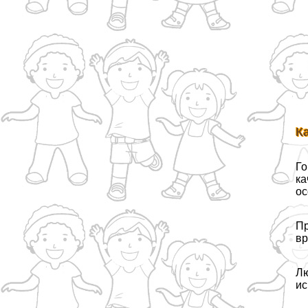
К
Го
ка
ос
Пр
вр
Лю
ис