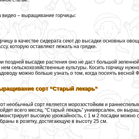
 видео – выращивание горчицы:
рчицу в качестве сидерата сеют до высадки основных ово
ссу, которую оставляют лежать на грядке.
и поздней высадке растения оно не даст большой зеленно
 нем сельскохозяйственные культуры. Косить горчицу нужно
доводу можно больше узнать о том, когда посеять весной 
ыращивание сорт “Старый лекарь”
от необычный сорт является морозостойким и раннеспелым,
ойдет всего месяц. “Старый лекарь” универсален, он выращ
монстрирует высокую урожайность, с 1 м 2 посадки можно со
браны в розетку, достигающую в высоту 25 см.