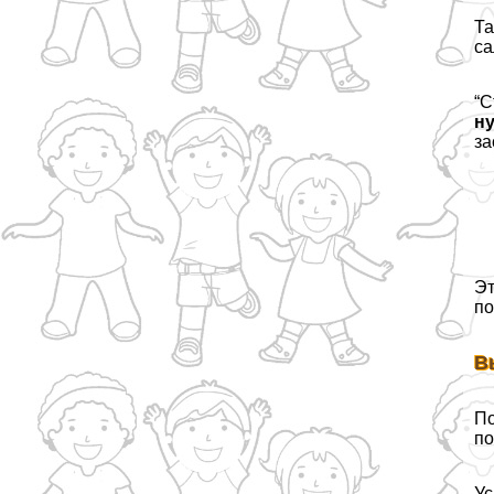
Та
са
“С
ну
за
Эт
по
В
По
по
Ус