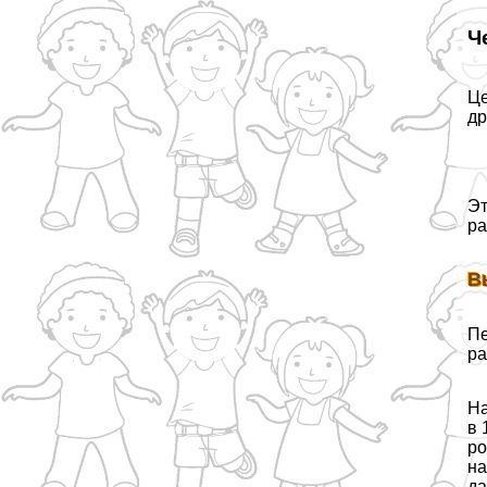
Ч
Це
др
Эт
ра
В
Пе
ра
На
в 
ро
на
да