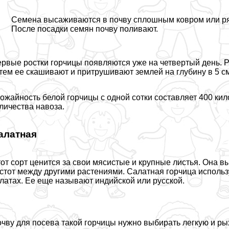
Семена высаживаются в почву сплошным ковром или ряд
После посадки семян почву поливают.
рвые ростки горчицы появляются уже на четвертый день. Р
тем ее скашивают и притрушивают землей на глубину в 5 см
ожайность белой горчицы с одной сотки составляет 400 кил
личества навоза.
алатная
от сорт ценится за свои мясистые и крупные листья. Она вы
стот между другими растениями. Салатная горчица использ
латах. Ее еще называют индийской или русской.
чву для посева такой горчицы нужно выбирать легкую и ры