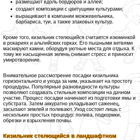
размещают вдоль бордюров и аллей;
создают композиции с цветущими культурами;
выращивают в компании можжевельника,
барбариса, туи, а также злаковых культур.
Кроме того, кизильник стелющийся считается изюминкой
в рокариях и альпийских горках. Его пышными ветвями
маскируют камни, оборудуя уютные места для отдыха. К
тому же насыщенная зелень снимает стресс и приносит
умиротворение.
Внимательное рассмотрение посадки кизильника
горизонтального и ухода за ним, указывает на простоту
процедуры. Популярные разновидности культуры
позволяют создавать стильные композиции на дачном
участке. Процесс посадки начинают из подготовки ямы и
субстрата. Затем аккуратно укладывают саженец,
засыпают землей и поливают. Уход состоит лишь с
нескольких простых процедур: полива, подкормки,
обрезки и взрыхления почвы.
Кизильник стелющийся в ландшафтном