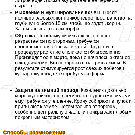
литров воды, поскольку растение не переносит
сырость.
Рыхление и мульчирование почвы
. После
поливов разрыхляют прикорневое прострaнcтво на
глубину не более 15 см, чтобы не задеть корни.
Затем засыпают слой торфа.
Обрезка
. Поскольку кизильник интенсивно
разрастается по сторонам, требуется
своевременная обрезка ветвей. На данную
процедуру растение откликается благосклонно.
Производят ее в марте, пока не началось активное
сокодвижение. Ветки обрезают на треть длины. В
результате стимулируется рост свежих побегов и
кустарнику придается требуемая форма.
Защита на зимний период
. Кизильник довольно
морозоустойчив, но в регионах с суровыми зимами
ему требуется утепление. Крону собирают в пучок и
пригибают к земле. Потом засыпают торфом,
особенно центральную часть, и прикрывают любым
покровным материалом.
Способы размножения