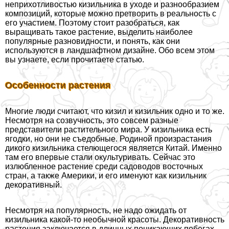
неприхотливостью кизильника в уходе и разнообразием
композиций, которые можно претворить в реальность с
его участием. Поэтому стоит разобраться, как
выращивать такое растение, выделить наиболее
популярные разновидности, и понять, как они
используются в ландшафтном дизайне. Обо всем этом
вы узнаете, если прочитаете статью.
Особенности растения
Многие люди считают, что кизил и кизильник одно и то же.
Несмотря на созвучность, это совсем разные
представители растительного мира. У кизильника есть
ягодки, но они не съедобные. Родиной произрастания
дикого кизильника стелющегося является Китай. Именно
там его впервые стали окультуривать. Сейчас это
излюбленное растение среди садоводов восточных
стран, а также Америки, и его именуют как кизильник
декоративный.
Несмотря на популярность, не надо ожидать от
кизильника какой-то необычной красоты. Декоративность
растения заключается в длинных поникающих побегах,