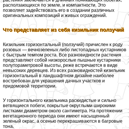
расползающихся по земле, и компактности. Это
позволяет задействовать его в создании различных
оригинальных композиций и живых ограждений.
Что представляет из себя кизильник ползучий
Кизильник горизонтальный (ползучий) причислен к роду
розовых — вечнозеленых либо листопадных кустарников
с быстрым темпом роста. Все разновидности растения
представляют собой низкорослые пышные кустарники
полутораметровой высоты, реже встречаются в виде
невысоких деревцев. Из всех разновидностей кизильник
горизонтальный в ландшафтном дизайне наиболее
востребован для украшения дачных участков и
придомовой территории.
У горизонтального кизильника раскидистые и сильно
ветвящиеся побеги, покрытые округлыми широкими
листками диаметром около сантиметра. На протяжении
вегетационного периода они имеют насыщенный
зеленый окрас, а осенью перекрашиваются в багровые
тона.