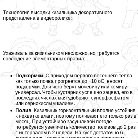
Технология высадки кизильника декоративного
представлена в видеоролике:
Ухаживать за кизильником несложно, но требуется
соблюдение элементарных правил:
Подкормки
. С приходом первого весеннего тепла,
как только почва прогреется до +10 oС, вносят
подкормки. Для чего берут мочевину или кемиру-
универсал. Чтобы кустарник успешно зацвел, его в
последних числах мая удобряют суперфосфатом
или сернокислым калием.
Полив
. Кизильник горизонтальный вполне устойчив
к нехватке влаги, поэтому поливают его только раз в
месяц. При устойчиво засушливой погоде
потребуется увеличить количество поливов до 2 раз
с интервалом в 2 недели. На куст достаточно 6