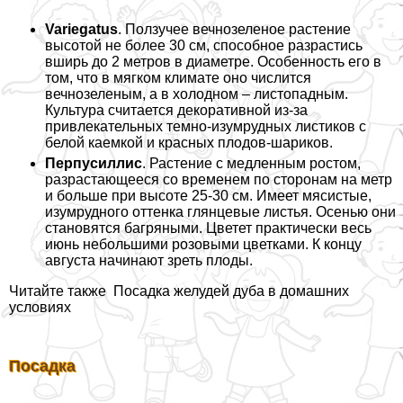
Variegatus
. Ползучее вечнозеленое растение
высотой не более 30 см, способное разрастись
вширь до 2 метров в диаметре. Особенность его в
том, что в мягком климате оно числится
вечнозеленым, а в холодном – листопадным.
Культура считается декоративной из-за
привлекательных темно-изумрудных листиков с
белой каемкой и красных плодов-шариков.
Перпусиллис
. Растение с медленным ростом,
разрастающееся со временем по сторонам на метр
и больше при высоте 25-30 см. Имеет мясистые,
изумрудного оттенка глянцевые листья. Осенью они
становятся багряными. Цветет пpaктически весь
июнь небольшими розовыми цветками. К концу
августа начинают зреть плоды.
Читайте также
Посадка желудей дуба в домашних
условиях
Посадка