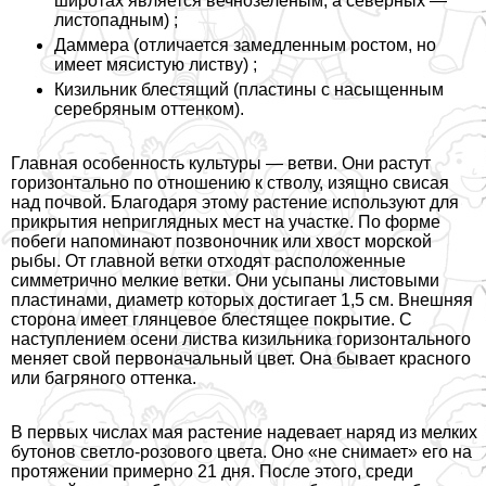
широтах является вечнозеленым, а северных —
листопадным) ;
Даммера (отличается замедленным ростом, но
имеет мясистую листву) ;
Кизильник блестящий (пластины с насыщенным
серебряным оттенком).
Главная особенность культуры — ветви. Они растут
горизонтально по отношению к стволу, изящно свисая
над почвой. Благодаря этому растение используют для
прикрытия неприглядных мест на участке. По форме
побеги напоминают позвоночник или хвост морской
рыбы. От главной ветки отходят расположенные
симметрично мелкие ветки. Они усыпаны листовыми
пластинами, диаметр которых достигает 1,5 см. Внешняя
сторона имеет глянцевое блестящее покрытие. С
наступлением осени листва кизильника горизонтального
меняет свой первоначальный цвет. Она бывает красного
или багряного оттенка.
В первых числах мая растение надевает наряд из мелких
бутонов светло-розового цвета. Оно «не снимает» его на
протяжении примерно 21 дня. После этого, среди