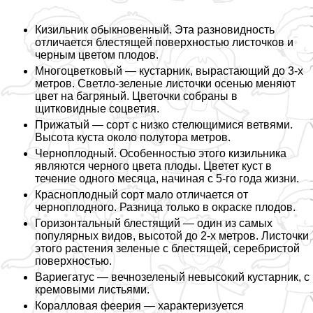
Кизильник обыкновенный. Эта разновидность
отличается блестящей поверхностью листочков и
черным цветом плодов.
Многоцветковый — кустарник, вырастающий до 3-х
метров. Светло-зеленые листочки осенью меняют
цвет на багряный. Цветочки собраны в
щитковидные соцветия.
Прижатый — сорт с низко стелющимися ветвями.
Высота куста около полутора метров.
Черноплодный. Особенностью этого кизильника
являются черного цвета плоды. Цветет куст в
течение одного месяца, начиная с 5-го года жизни.
Красноплодный сорт мало отличается от
черноплодного. Разница только в окраске плодов.
Горизонтальный блестящий — один из самых
популярных видов, высотой до 2-х метров. Листочки
этого растения зеленые с блестящей, серебристой
поверхностью.
Вариегатус — вечнозеленый невысокий кустарник, с
кремовыми листьями.
Коралловая феерия — хаpaктеризуется