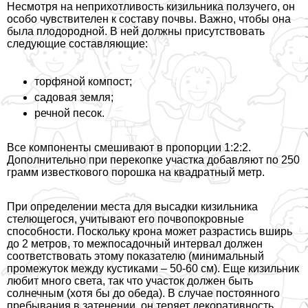
Несмотря на неприхотливость кизильника ползучего, он
особо чувствителен к составу почвы. Важно, чтобы она
была плодородной. В ней должны присутствовать
следующие составляющие:
торфяной компост;
садовая земля;
речной песок.
Все компоненты смешивают в пропорции 1:2:2.
Дополнительно при перекопке участка добавляют по 250
грамм известкового порошка на квадратный метр.
При определении места для высадки кизильника
стелющегося, учитывают его почвопокровные
способности. Поскольку крона может разрастись вширь
до 2 метров, то межпосадочный интервал должен
соответствовать этому показателю (минимальный
промежуток между кустиками – 50-60 см). Еще кизильник
любит много света, так что участок должен быть
солнечным (хотя бы до обеда). В случае постоянного
пребывания в затенении, он теряет декоративность