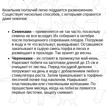
Кизильник ползучий легко поддается размножению.
Существует несколько способов, с которыми справится
даже новичок:
Семенами
– применяется не так часто, поскольку
семена не все всходят. Их собирают в октябре
после полноценного созревания плодов. Погружаю
в воду и те что всплывут, выкидывают. Оставшиеся
закапывают в сырую смесь торфа и песка и
размещают в прохладе. Так хранят до весны.
Черенками
– их готовят в промежутке май-июнь.
Нарезают побеги на заготовки длиной до 15 см и
очищают от листвы. Перед посадкой деленки
погружают на день в воду с добавлением любого
стимулятора роста. Затем прикапывают в торфяно-
песочной почве под наклоном. Накрывают
пластиковыми или стеклянными колпаками. По
прошествии месяца, когда на побегах появятся
первые листочки, защиту снимают.