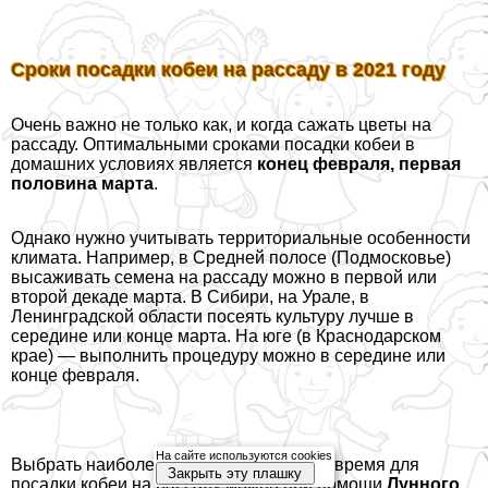
Сроки посадки кобеи на рассаду в 2021 году
Очень важно не только как, и когда сажать цветы на
рассаду. Оптимальными сроками посадки кобеи в
домашних условиях является
конец февраля, первая
половина марта
.
Однако нужно учитывать территориальные особенности
климата. Например, в Средней полосе (Подмосковье)
высаживать семена на рассаду можно в первой или
второй декаде марта. В Сибири, на Урале, в
Ленинградской области посеять культуру лучше в
середине или конце марта. На юге (в Краснодарском
крае) — выполнить процедуру можно в середине или
конце февраля.
На сайте используются cookies
Выбрать наиболее точное подходящее время для
Закрыть эту плашку
посадки кобеи на рассаду можно при помощи
Лунного