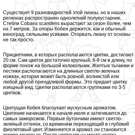
Существует 9 разновидностей этой лианы, но в наших
регионах распространен однолетний полукустарник.
Стeбли Cobaea scandens вырастают за сезон более, чем
на 7 метров. За опоры Кобея держится, как и обычный
виноград, сильными усиками. Оторвать лиану от основы
не так просто.
Прицветники, в которых располагаются цветки, достигают
20 см. Сам цветок достаточно крупный, 6-9 см в длину, по
форме похож на большой колокольчик. Желтые тычинки и
пестики располагаются на длинных светло-зеленых
ножках, которая может быть ровной, волнистой или
любой другой причудливой формы. Это придает цветку
изящный вид. Цветки располагаются группками по 3-5
цветков.
Цветущая Кобея благоухает мускусным ароматом.
Цветение начинается в начале июля и затягивается до
самых заморозков. Первые бутончики имеют светло-
зеленый оттенок, со временем переходящий в глубокий
фиолетовый цвет. Изменяется и аромат, он становится
терпко-медовым. После цветения на месте цветка