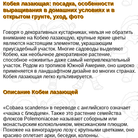
Кобея лазающая: посадка, особенности
выращивания в домашних условиях и в
открытом грунте, уход, фото
Говоря о декоративных кустарниках, нельзя не обратить
внимание на Кобею лазающую, крупные яркие цветы
являются настоящим элементом, украшающим
приусадебный участок. Многие садоводы выделяют
Кобею, как необычное декоративное растение,
способное «оживить» даже самый непривлекательный
участок. Родом из тропиков Южной Америке, оно широко
применяется в ландшафтном дизайне во многих странах.
Кобея лазающая легко культивируется.
Описание Кобеи лазающей
«Cobaea scandens» в переводе с английского означает
«чашка с блюдцем». Также это растение семейства
флоксов Polemoniaceae называют соборным или
монастырским колокольчиком, мексиканским плющом.
Похожее на виноградную лозу с крупными цветками, оно
красиво оплетает арки, беседки, колонны.