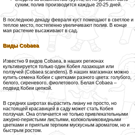
сухим, полив производится каждые 20-25 дней.
В последнюю декаду февраля куст помещают в светлое и
теплое место, постепенно увеличивают полив. В конце
мая растение высаживают в сад.
Виды Cobaea
Известно 9 видов Cobaea, в наших регионах
культивируется только один Кобея лазающая или
ползучей (Cobaea scandens). В наших магазинах можно
купить семена Кобеи с цветками разного цвета: гoлyбого,
белого, сиреневого, фиолетового. Белая Cobaea –
подвид Кобеи цепкой.
В средних широтах вырастить лиану не просто, но
настоящей красавицей в саду может стать Кобея
ползучая. Она отличается не только привлекательными
ажурно-перистыми листьями, колокольчиковидными
цветками и приятым терпким мускусным ароматом, но и
быстрым ростом.