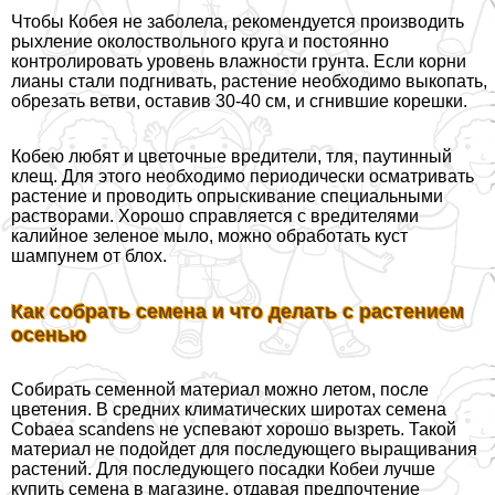
Чтобы Кобея не заболела, рекомендуется производить
рыхление околоствольного круга и постоянно
контролировать уровень влажности грунта. Если корни
лианы стали подгнивать, растение необходимо выкопать,
обрезать ветви, оставив 30-40 см, и сгнившие корешки.
Кобею любят и цветочные вредители, тля, паутинный
клещ. Для этого необходимо периодически осматривать
растение и проводить опрыскивание специальными
растворами. Хорошо справляется с вредителями
калийное зеленое мыло, можно обработать куст
шампунем от блох.
Как собрать семена и что делать с растением
осенью
Собирать семенной материал можно летом, после
цветения. В средних климатических широтах семена
Cobaea scandens не успевают хорошо вызреть. Такой
материал не подойдет для последующего выращивания
растений. Для последующего посадки Кобеи лучше
купить семена в магазине, отдавая предпочтение