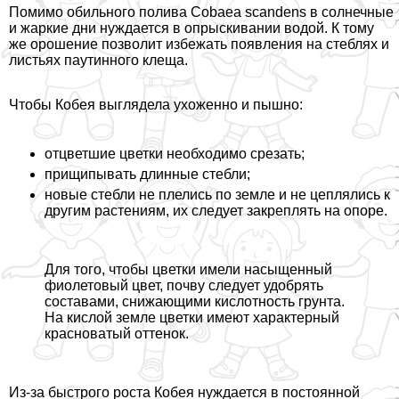
Помимо обильного полива Cobaea scandens в солнечные
и жаркие дни нуждается в опрыскивании водой. К тому
же орошение позволит избежать появления на стeблях и
листьях паутинного клеща.
Чтобы Кобея выглядела ухоженно и пышно:
отцветшие цветки необходимо срезать;
прищипывать длинные стeбли;
новые стeбли не плелись по земле и не цеплялись к
другим растениям, их следует закреплять на опоре.
Для того, чтобы цветки имели насыщенный
фиолетовый цвет, почву следует удобрять
составами, снижающими кислотность грунта.
На кислой земле цветки имеют хаpaктерный
красноватый оттенок.
Из-за быстрого роста Кобея нуждается в постоянной