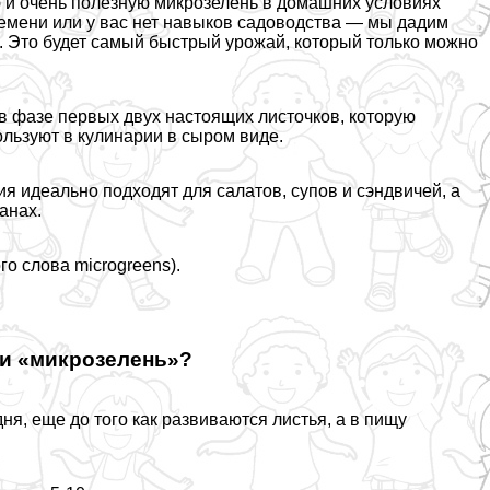
ую и очень полезную микрозелень в домашних условиях
ремени или у вас нет навыков садоводства — мы дадим
. Это будет самый быстрый урожай, который только можно
в фазе первых двух настоящих листочков, которую
льзуют в кулинарии в сыром виде.
я идеально подходят для салатов, супов и сэндвичей, а
анах.
о слова microgreens).
 и «микрозелень»?
я, еще до того как развиваются листья, а в пищу