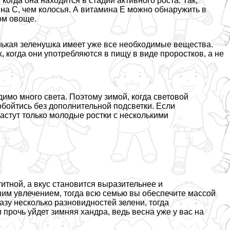
когда она находится в стадии активного роста. Так,
а С, чем колосья. А витамина Е можно обнаружить в
лом овоще.
нькая зеленушка имеет уже все необходимые вещества.
когда они употрeбляются в пищу в виде проростков, а не
имо много света. Поэтому зимой, когда световой
 обойтись без дополнительной подсветки. Если
растут только молодые ростки с несколькими
итной, а вкус становится выразительнее и
им увлечением, тогда всю семью вы обеспечите массой
зу несколько разновидностей зелени, тогда
 прочь уйдет зимняя хандра, ведь весна уже у вас на