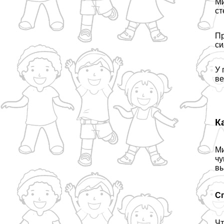
Ми
ст
Пр
си
У 
ве
К
Ми
чу
вы
С
Чт