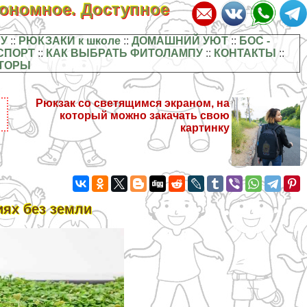
кономное. Доступное
У
::
РЮКЗАКИ к школе
::
ДОМАШНИЙ УЮТ
::
БОС -
СПОРТ
::
КАК ВЫБРАТЬ ФИТОЛАМПУ
::
КОНТАКТЫ
::
ТОРЫ
Рюкзак со светящимся экраном, на
который можно закачать свою
картинку
ях без земли