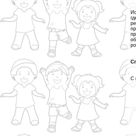
Ис
гд
ре
пр
пр
об
ро
С
С 