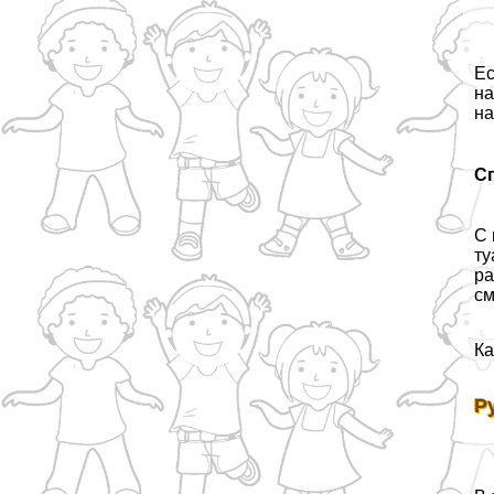
Ес
на
на
С
С 
ту
ра
см
Ка
Р