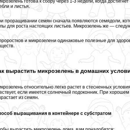
крозелень готова к сбору через 1-3 недели, когда достигнет 
eбли и листья.
и проращивании семян сначала появляются семядоли, кото
лы для роста настоящих листьев. Микрозелень же — следую
проростков и микрозелени одинаковые полезные для здоро
ществ.
ак вырастить микрозелень в домашних услов
крозелень относительно легко растет в стесненных услови
вствует, если имеется солнечный подоконник. При хорошем
растает из семян.
пособ выращивания в контейнере с субстратом
обы вырастить микрозелень дома, вам понадобятся: