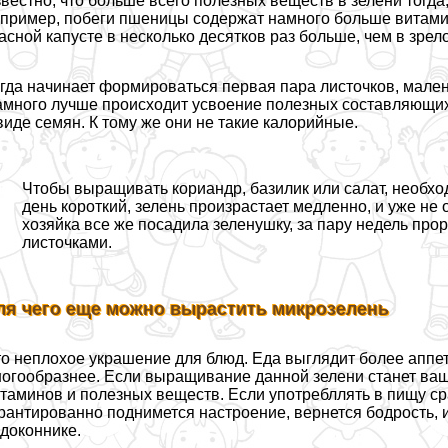
вестно, что больше всего полезных веществ в зелени тогда, 
пример, побеги пшеницы содержат намного больше витамин
асной капусте в несколько десятков раз больше, чем в зре
гда начинает формироваться первая пара листочков, мале
много лучше происходит усвоение полезных составляющих, 
виде семян. К тому же они не такие калорийные.
Чтобы выращивать кориандр, базилик или салат, необход
день короткий, зелень произрастает медленно, и уже не
хозяйка все же посадила зеленушку, за пару недель про
листочками.
ля чего еще можно вырастить микрозелень
о неплохое украшение для блюд. Еда выглядит более аппет
огообразнее. Если выращивание данной зелени станет ваш
таминов и полезных веществ. Если употрeбллять в пищу сра
рантированно поднимется настроение, вернется бодрость, и
доконнике.