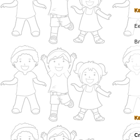
К
Ее
Вл
К
С