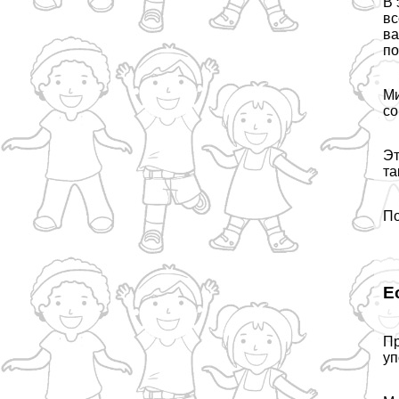
В 
вс
ва
по
Ми
со
Эт
та
По
Е
Пр
уп