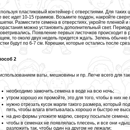
пользуя пластиковый контейнер с отверстиями. Для таких 
е вес идет 10-15 граммов. Возьмите поддон, накройте сверх
шетки. Разместите семена в отверстиях, укройте пленкой и
орастания можно установить дополнительный свет. Периоди
оветривались. Появление первых листочков происходит в р
щем, то около двух недель придется ждать. Зелень обычно б
стки будут по 6-7 см. Корешки, которые остались после сре
пособ 2
использованием ваты, мешковины и пр. Легче всего для та
необходимо замочить семена в воде на всю ночь;
утром хорошо их промойте, это для того, чтобы в них не
нужно отрезать кусок марли такого размера, который п
пять, чтобы влага впитывалась хорошо и быстро не выс
на дно формы уложите марлю, сверху посыпьте семена;
чтобы в семенах не появлялась плесень, и все они «дыш
разложить так, чтобы один на другом не лежали;