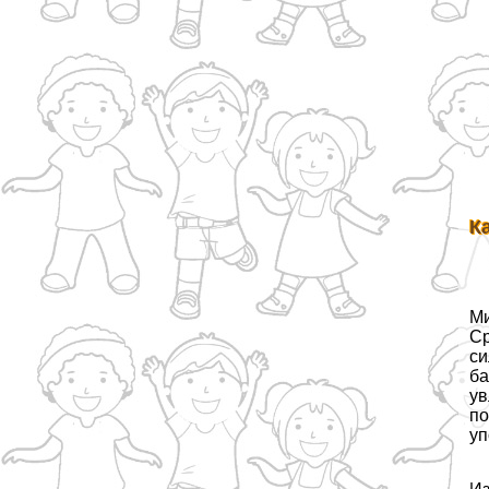
К
Ми
Ср
си
ба
ув
по
уп