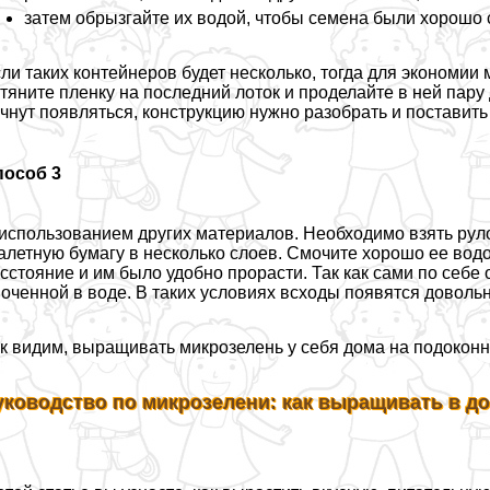
затем обрызгайте их водой, чтобы семена были хорошо 
ли таких контейнеров будет несколько, тогда для экономии 
тяните пленку на последний лоток и проделайте в ней пару
чнут появляться, конструкцию нужно разобрать и поставить 
пособ 3
использованием других материалов. Необходимо взять руло
алетную бумагу в несколько слоев. Смочите хорошо ее вод
сстояние и им было удобно прорасти. Так как сами по себе
оченной в воде. В таких условиях всходы появятся доволь
к видим, выращивать микрозелень у себя дома на подоконн
уководство по микрозелени: как выращивать в д