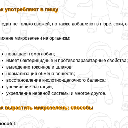
ак употрeбляют в пищу
 едят не только свежей, но также добавляют в пюре, соки, см
ияние микрозелени на организм:
повышает гемоглобин;
имеет бактерицидные и противопаразитарные свойства;
выведение токсинов и шлаков;
нормализация обмена веществ;
восстановление кислотно-щелочного баланса;
увеличение лактации;
укрепление нервной системы и многое другое.
ак вырастить микрозелень: способы
пособ 1