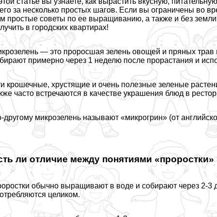
этой статье вы узнаете, как вырастить вкусную, питательн
его за несколько простых шагов. Если вы ограничены во в
м простые советы по ее выращиванию, а также и без земли
лучить в городских квартирах!
крозелень — это проросшая зелень овощей и пряных трав 
бирают примерно через 1 неделю после прорастания и испо
и крошечные, хрустящие и очень полезные зеленые растени
кже часто встречаются в качестве украшения блюд в рестор
-другому микрозелень называют «микрогрин» (от английског
сть ли отличие между понятиями «проростки»
оростки обычно выращивают в воде и собирают через 2-3 дн
отрeбляются целиком.