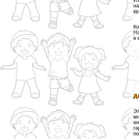
Из
на
кр
Ко
На
в 
Д
Эт
мн
ви
га
по