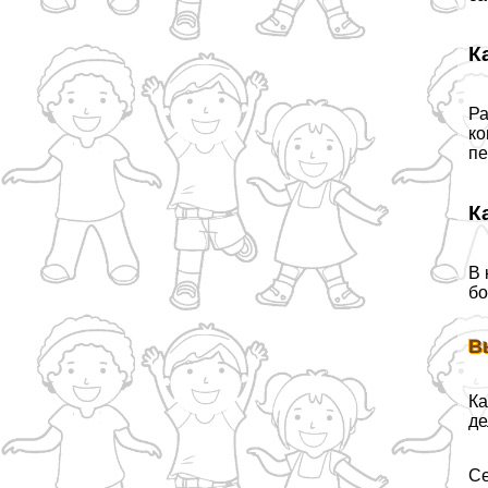
К
Ра
ко
пе
К
В 
бо
В
Ка
де
Се