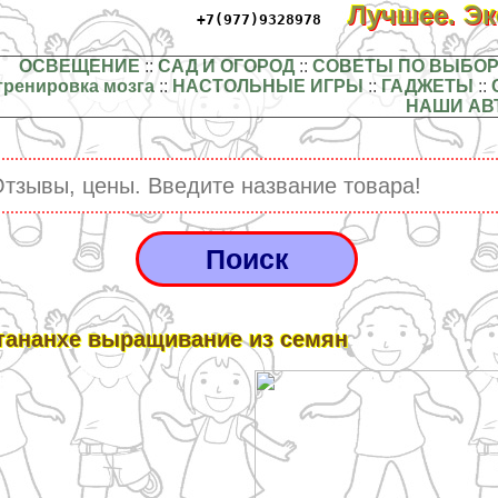
Лучшее. Э
+7(977)9328978
ОСВЕЩЕНИЕ
::
САД И ОГОРОД
::
СОВЕТЫ ПО ВЫБОР
тренировка мозга
::
НАСТОЛЬНЫЕ ИГРЫ
::
ГАДЖЕТЫ
::
НАШИ АВ
тананхе выращивание из семян