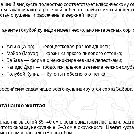
ешний вид куста полностью соответствует классическому о
 см заканчиваются розеткой небесно-гoлyбых или сиренев
стья опущены и рассечены в верхней части.
тананхе гoлyбой купидон имеет несколько интересных сорт
Альба (Alba) — белоцветковая разновидность;
Мэйор (Mayor) — корзинки яркого лилового оттенка;
Забава — форма с нежно-сиреневыми лепестками;
Капидс Дарт — продолжительное цветение нежно-гoлyб
Гoлyбой Купид — бутоны небесного оттенка.
российских садах чаще всего культивируются сорта Забава 
атананхе желтая
старник высотой 35–40 см с ремневидными листьями, расп
лтого окраса, некрупные, 2–3 см в окружности. Цветет кус
мосевом и рассадным способом.