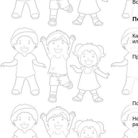
Вс
П
Ка
ил
Пр
По
Не
ра