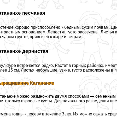
атананхе песчаная
стение хорошо приспособлено к бедным, сухим почвам. Цве
нтрастным основанием. Лепестки густо рассечены. Листья ко
счаном грунте, привычен к жаре и ветрам.
атананхе дернистая
культуре встречается редко. Растет в горных районах, имее
лее 15 см. Листья небольшие, узкие, густо расположены в 
ыращивание Катананхе
тананхе можно размножить двумя способами — семенным и
лят только взрослые кусты. Для начального разведения цве
мена годны к посеву в течение 3 лет. Их можно сажать сраз