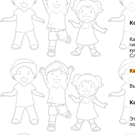
К
Ка
ги
ку
Сл
К
Вы
К
Эт
по