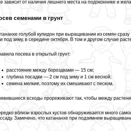
е зависит от наличия лишнего места на подоконнике и жел
осев семенами в грунт
тананхе гoлyбой купидон при выращивании из семян сразу
и под зиму, в середине октября. В том и другом случае рас
авила посева в открытый грунт:
расстояние между бороздками — 15 см;
глубина посадки — 2 см под зиму и 1 см весной;
семена мелкие, поэтому их смешивают с песком.
явившиеся всходы прореживают так, чтобы между растени
редко вблизи взрослых кустов обнаруживается много само
ссаду. Замечено, что катананхе при подзимнем выращивани