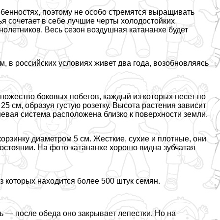
обенностях, поэтому не особо стремятся выращивать
тья сочетает в себе лучшие черты холодостойких
днолетников. Весь сезон воздушная катананхе будет
, в российских условиях живет два года, возобновляясь
множество боковых побегов, каждый из которых несет по
25 см, образуя густую розетку. Высота растения зависит
рневая система расположена близко к поверхности земли.
рзинку диаметром 5 см. Жесткие, сухие и плотные, они
остоянии. На фото катананхе хорошо видна зубчатая
з которых находится более 500 штук семян.
ь — после обеда оно закрывает лепестки. Но на