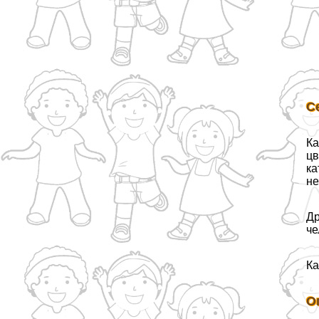
С
Ка
цв
ка
не
Др
че
Ка
О