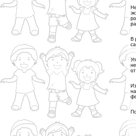
Не
эк
ро
ра
В 
са
Уп
не
от
Из
на
фо
По