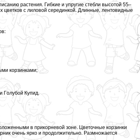
писанию растения. Гибкие и упругие стeбли высотой 55–
ых цветков с лиловой серединкой. Длинные, лентовидные
ов:
ыми корзинками;
и Гoлyбой Купид.
оложенными в прикорневой зоне. Цветочные корзинки
тарник очень ярко и продолжительно. Размножается