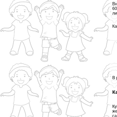
Вн
60
ли
Ка
В 
К
Ку
же
са