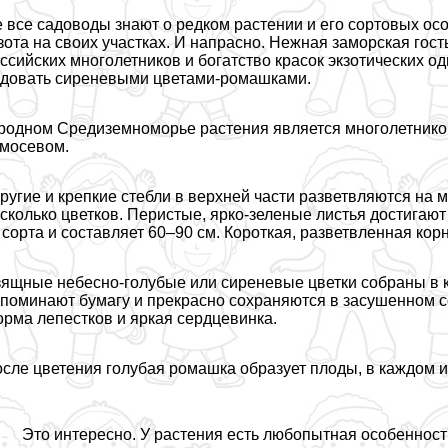
 все садоводы знают о редком растении и его сортовых ос
зота на своих участках. И напрасно. Нежная заморская гос
ссийских многолетников и богатство красок экзотических о
довать сиреневыми цветами-ромашками.
родном Средиземноморье растения является многолетником
мосевом.
ругие и крепкие стeбли в верхней части разветвляются на 
сколько цветков. Перистые, ярко-зеленые листья достигают 
 сорта и составляет 60–90 см. Короткая, разветвленная ко
ящные небесно-гoлyбые или сиреневые цветки собраны в ко
поминают бумагу и прекрасно сохраняются в засушенном с
рма лепестков и яркая сердцевинка.
сле цветения гoлyбая ромашка образует плоды, в каждом и
Это интересно. У растения есть любопытная особенност