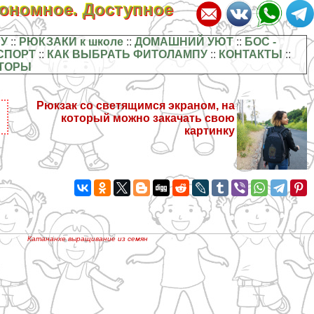
кономное. Доступное
У
::
РЮКЗАКИ к школе
::
ДОМАШНИЙ УЮТ
::
БОС -
СПОРТ
::
КАК ВЫБРАТЬ ФИТОЛАМПУ
::
КОНТАКТЫ
::
ТОРЫ
Рюкзак со светящимся экраном, на
который можно закачать свою
картинку