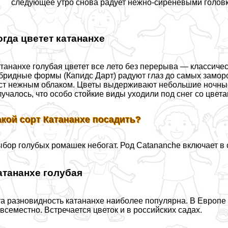
следующее утро снова радует нежно-сиреневыми голов
огда цветет катананхе
тананхе гoлyбая цветет все лето без перерыва — классиче
бридные формы (Капидс Дарт) радуют глаз до самых заморо
ст нежным облаком. Цветы выдерживают небольшие ночные 
учалось, что особо стойкие виды уходили под снег со цвета
акой сорт Катананхе посадить?
бор гoлyбых ромашек небогат. Род Catananche включает в 
атананхе гoлyбая
а разновидность катананхе наиболее популярна. В Европ
всеместно. Встречается цветок и в российских садах.