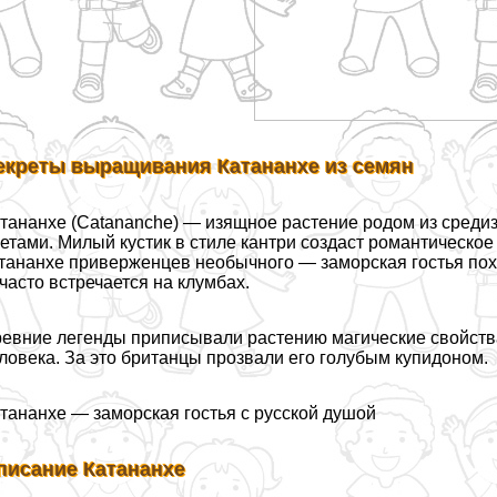
екреты выращивания Катананхе из семян
тананхе (Catananche) — изящное растение родом из среди
етами. Милый кустик в стиле кантри создаст романтическое
тананхе приверженцев необычного — заморская гостья пох
часто встречается на клумбах.
евние легенды приписывали растению магические свойства
ловека. За это британцы прозвали его гoлyбым купидоном.
тананхе — заморская гостья с русской душой
писание Катананхе