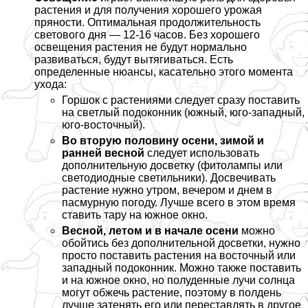
растения и для получения хорошего урожая
пряности. Оптимальная продолжительность
светового дня — 12-16 часов. Без хорошего
освещения растения не будут нормально
развиваться, будут вытягиваться. Есть
определенные нюансы, касательно этого момента
ухода:
Горшок с растениями следует сразу поставить
на светлый подоконник (южный, юго-западный,
юго-восточный).
Во вторую половину осени, зимой и
ранней весной
следует использовать
дополнительную досветку (фитолампы или
светодиодные светильники). Досвечивать
растение нужно утром, вечером и днем в
пасмурную погоду. Лучше всего в этом время
ставить тару на южное окно.
Весной, летом и в начале осени
можно
обойтись без дополнительной досветки, нужно
просто поставить растения на восточный или
западный подоконник. Можно также поставить
и на южное окно, но полуденные лучи солнца
могут обжечь растение, поэтому в полдень
лучше затенять его или переставлять в другое