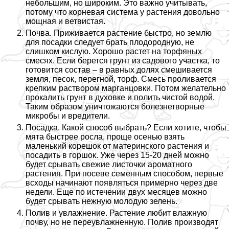
небольшим, но широким. Это важно учитывать,
потому что корневая система у растения довольно
мощная и ветвистая.
Почва. Приживается растение быстро, но землю
для посадки следует брать плодородную, не
слишком кислую. Хорошо растет на торфяных
смесях. Если берется грунт из садового участка, то
готовится состав – в равных долях смешивается
земля, песок, перегной, торф. Смесь проливается
крепким раствором марганцовки. Потом желательно
прокалить грунт в духовке и полить чистой водой.
Таким образом уничтожаются болезнетворные
микробы и вредители.
Посадка. Какой способ выбрать? Если хотите, чтобы
мята быстрее росла, проще осенью взять
маленький корешок от материнского растения и
посадить в горшок. Уже через 15-20 дней можно
будет срывать свежие листочки ароматного
растения. При посеве семенным способом, первые
всходы начинают появляться примерно через две
недели. Еще по истечении двух месяцев можно
будет срывать нежную молодую зелень.
Полив и увлажнение. Растение любит влажную
почву, но не переувлажненную. Полив производят