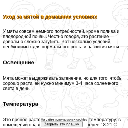
Уход за мятой в домашних условиях
У мяты совсем немного потребностей, кроме полива и
плодородной почвы. Честно говоря, это растение
довольно сложно загубить. Вот несколько условий,
необходимых для нормального роста и развития мяты.
Освещение
Мята может выдерживать затенение, но для того, чтобы
хорошо расти, ей нужно минимум 3-4 часа солнечного
света в день.
Температура
Это пряное растение любит умеренную температуру: в
На сайте используются cookies
Закрыть эту плашку
помещении она должна составлять не менее 18-21 C