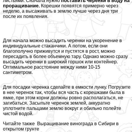
листьями. Сначала нужно
поставить черенки в воду на
проращивание.
Корешки появятся примерно через
неделю, а высаживать в землю лучше через дня три
после их появления.
Для начала можно высадить черенки на укоренение в
индивидуальные стаканчики. А потом, если они
благополучно приживутся и пустятся в рост, можно
пересадить в более объемную тару. Однако можно сразу
высадить черенки в широкий горшок или контейнер.
Оптимальное расстояние между ними 10-15
сантиметром.
Для посадки черенка сделайте в емкости лунку. Погрузите
в нее черенок так, чтобы вся часть с корешками была в
ямке, при этом корни должны ровно располагаться, не
загибаться. Засыпьте черенок землей, аккуратно
уплотните пальцами землю вокруг и обильно полейте
чистой водой.
Читайте также
Выращивание винограда в Сибири в
открытом грунте