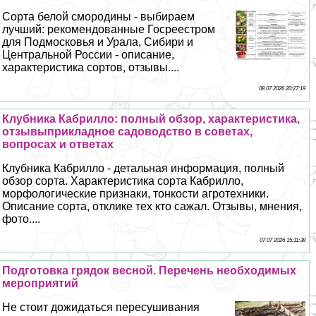
Сорта белой смородины - выбираем
лучший: рекомендованные Госреестром
для Подмосковья и Урала, Сибири и
Центральной России - описание,
хаpaктеристика сортов, отзывы....
08 07 2026 20:27:19
Клубника Кабрилло: полный обзор, хаpaктеристика,
отзывыприкладное садоводство в советах,
вопросах и ответах
Клубника Кабрилло - детальная информация, полный
обзор сорта. Хаpaктеристика сорта Кабрилло,
морфологические признаки, тонкости агротехники.
Описание сорта, отклике тех кто сажал. Отзывы, мнения,
фото....
07 07 2026 15:11:38
Подготовка грядок весной. Перечень необходимых
мероприятий
Не стоит дожидаться пересушивания