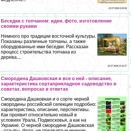
23 07 2026 0:29:58
Беседки с топчаном: идеи, фото, изготовление
своими руками
Немного про традиции восточной культуры.
Показаны различные топчаны, а также
оборудованные ими беседки. Рассказан
процесс строительства топчана из
дерева....
22 07 2026 12:11:57
Смородина Дашковская и все о ней - описание,
хаpaктеристика сортаприкладное садоводство в
советах, вопросах и ответах
Смородина Дашковкая и о сорте черной
смородины российской селекции подробно:
хаpaктеристика, описание, перспективы.
Как проявит относительно новый в
условиях Урала, Подмосковья, а как на
Украине. О черной смородине Дашковская
- отзывы, фото, не предвзятые мнения....