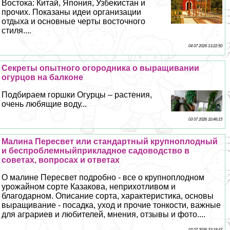
Востока: Китай, Япония, Узбекистан и
прочих. Показаны идеи организации
отдыха и основные черты восточного
стиля....
04 07 2026 13:22:50
Секреты опытного огородника о выращивании
огурцов на балконе
Подбираем горшки Огурцы – растения,
очень любящие воду...
03 07 2026 10:46:15
Малина Пересвет или стандартный крупноплодный
и беспроблемныйприкладное садоводство в
советах, вопросах и ответах
О малине Пересвет подробно - все о крупноплодном
урожайном сорте Казакова, неприхотливом и
благодарном. Описание сорта, хаpaктеристика, основы
выращивание - посадка, уход и прочие тонкости, важные
для аграриев и любителей, мнения, отзывы и фото....
02 07 2026 23:18:47