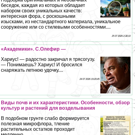
беседок, каждая из которых обладает
набором своих уникальных качеств:
интересная фора, с роскошными
изысками, из нестандартного материала, уникальное
сооружение или со стилевыми особенностями....
25 07 2026 2:38:10
«Академики». С.Олефир —
Хариус! — радостно закричал я трясогузу.
— Понимаешь? Хариус! И бросился
снаряжать летнюю удочку....
24 07 2026 19:20:45
Виды почв и их хаpaктеристики. Особенности, обзор
культур и растений для возделывания
В подобном грунте слабо формируется
полезная микрофлора, тление
растительных остатков проходит
медленно...