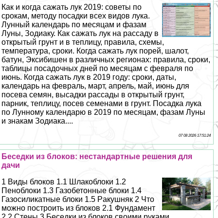
Как и когда сажать лук 2019: советы по
срокам, методу посадки всех видов лука.
Лунный календарь по месяцам и фазам
Луны, Зодиаку. Как сажать лук на рассаду в
открытый грунт и в теплицу, правила, схемы,
температура, сроки. Когда сажать лук порей, шалот,
батун, Эксибишен в различных регионах: правила, сроки,
таблицы посадочных дней по месяцам с февраля по
июнь. Когда сажать лук в 2019 году: сроки, даты,
календарь на февраль, март, апрель, май, июнь для
посева семян, высадки рассады в открытый грунт,
парник, теплицу, посев семенами в грунт. Посадка лука
по Лунному календарю в 2019 по месяцам, фазам Луны
и знакам Зодиака....
07 08 2026 17:51:24
Беседки из блоков: нестандартные решения для
дачи
1 Виды блоков 1.1 Шлакоблоки 1.2
Пеноблоки 1.3 Газобетонные блоки 1.4
Газосиликатные блоки 1.5 Paкушняк 2 Что
можно построить из блоков 2.1 Фундамент
2.2 Стены 3 Беседки из блоков своими руками...