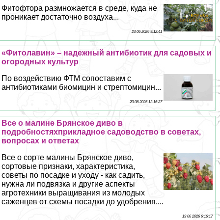
Фитофтора размножается в среде, куда не
проникает достаточно воздуха...
23 06 2026 9:12:41
«Фитолавин» – надежный антибиотик для садовых и
огородных культур
По воздействию ФТМ сопоставим с
антибиотиками биомицин и стрептомицин...
20 06 2026 12:16:37
Все о малине Брянское диво в
подробностяхприкладное садоводство в советах,
вопросах и ответах
Все о сорте малины Брянское диво,
сортовые признаки, хаpaктеристика,
советы по посадке и уходу - как садить,
нужна ли подвязка и другие аспекты
агротехники выращивания из молодых
саженцев от схемы посадки до удобрения....
19 06 2026 6:16:17