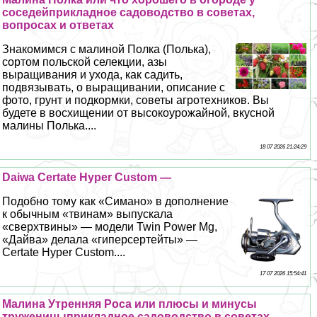
соседейприкладное садоводство в советах,
вопросах и ответах
Знакомимся с малиной Полка (Полька),
сортом польской селекции, азы
выращивания и ухода, как садить,
подвязывать, о выращивании, описание с
фото, грунт и подкормки, советы агротехников. Вы
будете в восхищении от высокоурожайной, вкусной
малины Полька....
18 07 2026 21:24:29
Daiwa Certate Hyper Custom —
Подобно тому как «Симано» в дополнение
к обычным «твинам» выпускала
«сверхтвины» — модели Twin Power Mg,
«Дайва» делала «гиперсертейты» —
Certate Hyper Custom....
17 07 2026 15:54:41
Малина Утренняя Роса или плюсы и минусы
труженицыприкладное садоводство в советах,