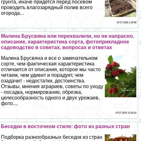
грунта, иначе придется перед посевом
проводить влагозарядный полив всего
огорода...
06 07 2026 1:34:48
Малина Брусвяна или перехвалили, но не напрасно,
описание, хаpaктеристика сорта, фотоприкладное
садоводство в советах, вопросах и ответах
Малина Брусвяна и все о замечательном
сорте, чем фактическая хаpaктеристика
отличается от описания, которое мы часто
читаем, чем удивит и порадует, чем
озадачит - недостатки, достоинства.
Отзывы, мнения аграриев, советы по уходу
- посадка, нормирование, обрезка,
целесообразность одного и двух урожаев,
фото....
05 07 2026 15:18:16
Беседки в восточном стиле: фото из разных стран
Подборка разнообразных беседок из стран