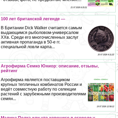
21 07 2026 8:35:51
100 лет британской легенде —
В Британии Dick Walker считается самым
выдающимся рыболовом-универсалом
ХХв. Среди его многочисленных заслуг
активная пропаганда в 50-е гг.
специальной ловли карпа...
20 07 2026 4:31:22
Агрофирма Семко Юниор: описание, отзывы,
рейтинг
Агрофирма является поставщиком
крупных тепличных комбинатов России и
ведёт совместную работу по селекции
растений с зарубежными производителями
семян...
19 07 2026 12:58:12
Малина Полка или что хорошего в огороде у