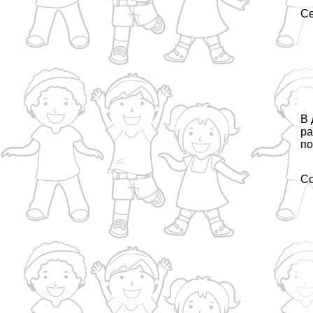
Се
В 
ра
по
С