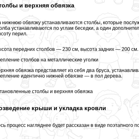
толбы и верхняя обвязка
 нижнюю обвязку устанавливаются столбы, которые послуж
олба устанавливаются по углам беседки, а один дополните
соту перил.
сота передних столбов — 230 см, высота задних — 200 см.
епление столбов на металлические уголки
рхняя обвязка представляет из себя два бруса, устанавлив
епление идентично нижней обвязке — в пол дерева.
тановленные столбы и верхняя обвязка
озведение крыши и укладка кровли
сь процесс нагляднее будет рассказан в виде поэтапного п