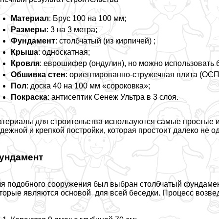
Материал
: Брус 100 на 100 мм;
Размеры
: 3 на 3 метра;
Фундамент
: столбчатый (из кирпичей) ;
Крыша
: односкатная;
Кровля
: еврошифер (ондулин), но можно использовать
Обшивка стен
: ориентированно-стружечная плита (ОСП)
Пол
: доска 40 на 100 мм «сороковка»;
Покраска
: антисептик Сенеж Ультра в 3 слоя.
териалы для строительства используются самые простые и
дежной и крепкой постройки, которая простоит далеко не о
ундамент
я подобного сооружения был выбран столбчатый фундамент
торые являются основой для всей беседки. Процесс возв