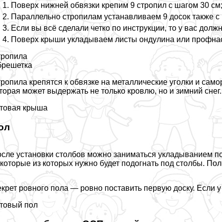
Поверх нижней обвязки крепим 9 стропил с шагом 30 см
Параллельно стропилам устанавливаем 9 досок также с 
Если вы всё сделали четко по инструкции, то у вас долж
Поверх крыши укладываем листы ондулина или профнаст
тропила
брешетка
ропила крепятся к обвязке на металлические уголки и сам
торая может выдержать не только кровлю, но и зимний снег.
товая крыша
ол
сле установки столбов можно заниматься укладыванием пол
которые из которых нужно будет подогнать под столбы. Пол 
крет ровного пола — ровно поставить первую доску. Если у
товый пол