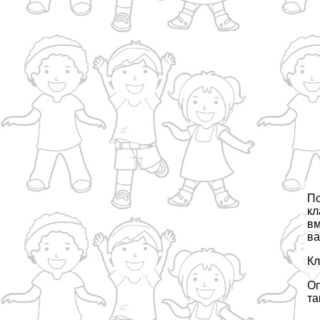
По
кл
вм
ва
Кл
Оп
та