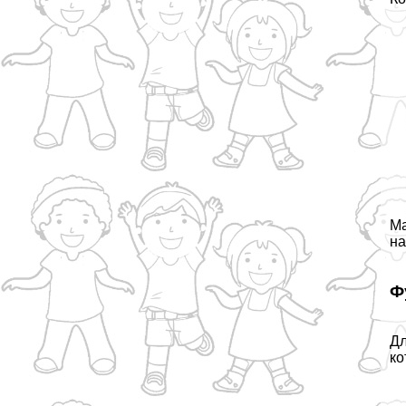
Ма
на
Ф
Дл
ко