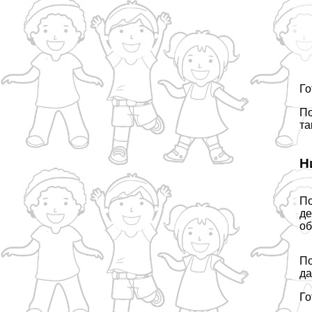
Го
По
та
Н
По
де
об
По
да
Го