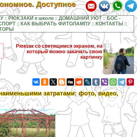
кономное. Доступное
У
::
РЮКЗАКИ к школе
::
ДОМАШНИЙ УЮТ
::
БОС -
СПОРТ
::
КАК ВЫБРАТЬ ФИТОЛАМПУ
::
КОНТАКТЫ
::
ТОРЫ
Рюкзак со светящимся экраном, на
который можно закачать свою
картинку
наименьшими затратами: фото, видео,