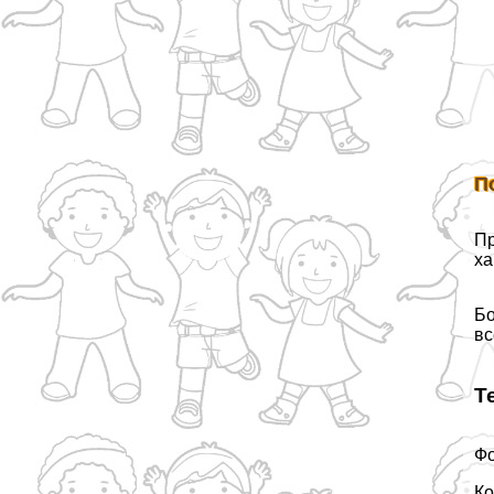
П
Пр
ха
Бо
вс
Т
Фо
Ко