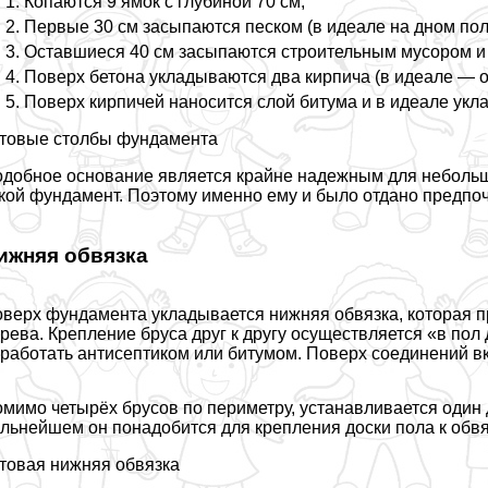
Копаются 9 ямок с глубиной 70 см;
Первые 30 см засыпаются песком (в идеале на дном по
Оставшиеся 40 см засыпаются строительным мусором и
Поверх бетона укладываются два кирпича (в идеале — 
Поверх кирпичей наносится слой битума и в идеале укл
товые столбы фундамента
добное основание является крайне надежным для небольш
кой фундамент. Поэтому именно ему и было отдано предпоч
ижняя обвязка
верх фундамента укладывается нижняя обвязка, которая п
рева. Крепление бруса друг к другу осуществляется «в по
работать антисептиком или битумом. Поверх соединений в
мимо четырёх брусов по периметру, устанавливается один
льнейшем он понадобится для крепления доски пола к обвяз
товая нижняя обвязка