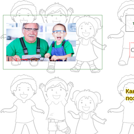
Ка
по