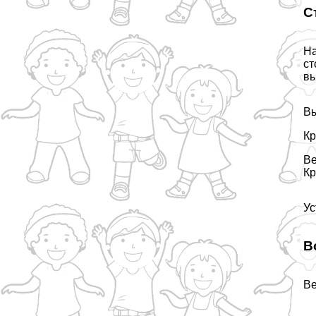
С
На
ст
вы
Вы
Кр
Ве
Кр
Ус
В
Ве