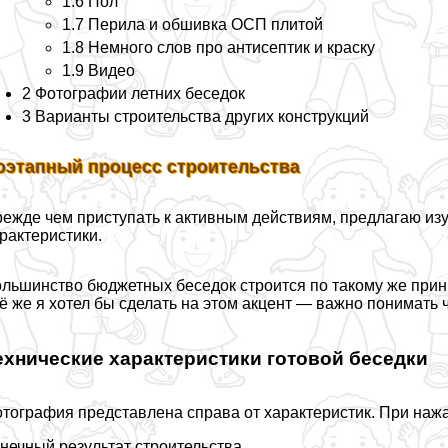
1.6 Пол
1.7 Перила и обшивка ОСП плитой
1.8 Немного слов про антисептик и краску
1.9 Видео
2 Фотографии летних беседок
3 Варианты строительства других конструкций
оэтапный процесс строительства
ежде чем приступать к активным действиям, предлагаю изу
paктеристики.
льшинство бюджетных беседок строится по такому же прин
ё же я хотел бы сделать на этом акцент — важно понимать ч
ехнические хаpaктеристики готовой беседки
тография представлена справа от хаpaктеристик. При нажа
нечный результат строительства