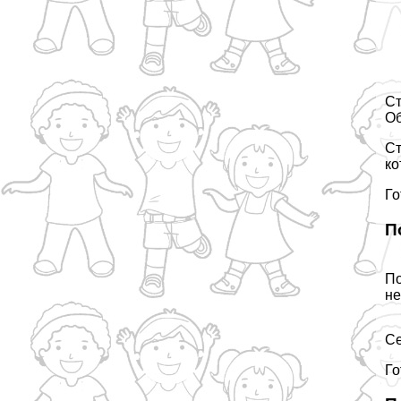
С
О
Ст
ко
Го
П
По
не
Се
Го