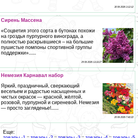
30 06 2026 3:12:12
Сирень Массена
«Соцветия этого сорта в бутонах похожи
на гроздья пурпурного винограда, а
полностью раскрывшиеся – на большие
пушистые помпоны спортивной группы
поддержки»......
29 06 2026 13:33:27
Немезия Карнавал набор
Яркий, праздничный, сверкающий
весельем и радостью насыщенных и
чистых окрасок — красной, жёлтой,
розовой, пурпурной и сиреневой. Немезия
— просто загляденье!......
20 06 2026 7:42:22
Еще:
товары -1
::
товары -2
::
товары -3
::
товары -4
::
товары -5