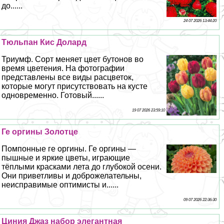
до......
24 07 2026 13:44:20
Тюльпан Кис Долард
Триумф. Сорт меняет цвет бутонов во
время цветения. На фотографии
представлены все виды расцветок,
которые могут присутствовать на кусте
одновременно. Готовый......
19 07 2026 23:59:10
Ге opгины Золотце
Помпонные ге opгины. Ге opгины —
пышные и яркие цветы, играющие
тёплыми красками лета до глубокой осени.
Они приветливы и доброжелательны,
неисправимые оптимисты и......
09 07 2026 22:36:30
Циния Джаз набор элегантная