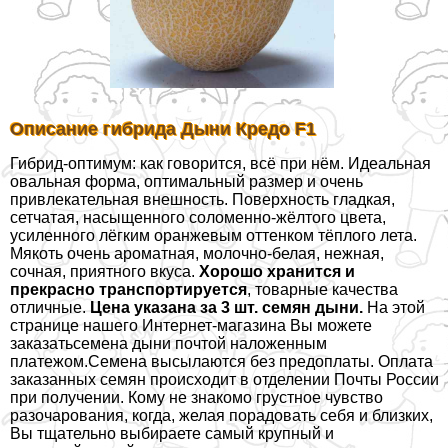
Описание гибрида Дыни Кредо F1
Гибрид-оптимум: как говорится, всё при нём. Идеальная
овальная форма, оптимальный размер и очень
привлекательная внешность. Поверхность гладкая,
сетчатая, насыщенного соломенно-жёлтого цвета,
усиленного лёгким оранжевым оттенком тёплого лета.
Мякоть очень ароматная, молочно-белая, нежная,
сочная, приятного вкуса.
Хорошо хранится и
прекрасно трaнcпортируется
, товарные качества
отличные.
Цена указана за 3 шт. семян дыни.
На этой
странице нашего Интернет-магазина Вы можете
заказатьсемена дыни почтой наложенным
платежом.Семена высылаются без предоплаты. Оплата
заказанных семян происходит в отделении Почты России
при получении. Кому не знакомо грустное чувство
разочарования, когда, желая порадовать себя и близких,
Вы тщательно выбираете самый крупный и