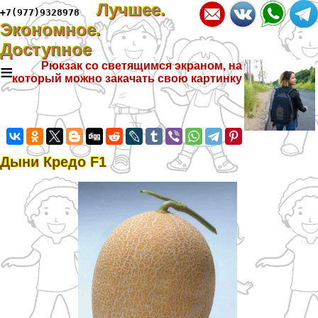
Лучшее.
+7(977)9328978
Экономное.
Доступное
≡
Рюкзак со светящимся экраном, на
который можно закачать свою картинку
Дыни Кредо F1