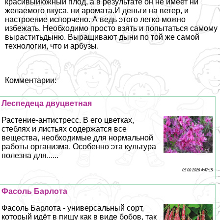
красивыйюжный плод, а в результате он не имеет ни
желаемого вкуса, ни аромата.И деньги на ветер, и
настроение испорчено. А ведь этого легко можно
избежать. Необходимо просто взять и попытаться самому
выраститьдыню. Выращивают дыни по той же самой
технологии, что и арбузы.
Комментарии:
Леспедеца двуцветная
Растение-антистресс. В его цветках,
стeблях и листьях содержатся все
вещества, необходимые для нормальной
работы организма. Особенно эта культура
полезна для......
05 08 2026 4:47:15
Фасоль Барлота
Фасоль Барлота - универсальный сорт,
который идёт в пищу как в виде бобов, так