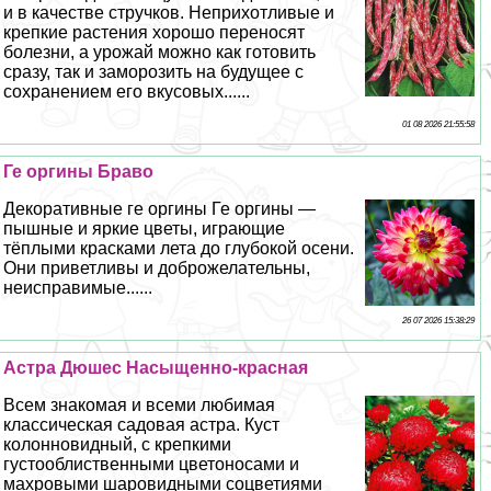
и в качестве стручков. Неприхотливые и
крепкие растения хорошо переносят
болезни, а урожай можно как готовить
сразу, так и заморозить на будущее с
сохранением его вкусовых......
01 08 2026 21:55:58
Ге opгины Браво
Декоративные ге opгины Ге opгины —
пышные и яркие цветы, играющие
тёплыми красками лета до глубокой осени.
Они приветливы и доброжелательны,
неисправимые......
26 07 2026 15:38:29
Астра Дюшес Насыщенно-красная
Всем знакомая и всеми любимая
классическая садовая астра. Куст
колонновидный, с крепкими
густооблиственными цветоносами и
махровыми шаровидными соцветиями