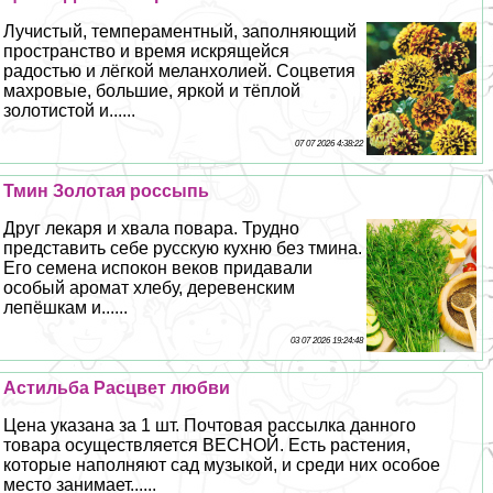
Лучистый, темпераментный, заполняющий
прострaнcтво и время искрящейся
радостью и лёгкой меланхолией. Соцветия
махровые, большие, яркой и тёплой
золотистой и......
07 07 2026 4:38:22
Тмин Золотая россыпь
Друг лекаря и хвала повара. Трудно
представить себе русскую кухню без тмина.
Его семена испокон веков придавали
особый аромат хлебу, деревенским
лепёшкам и......
03 07 2026 19:24:48
Астильба Расцвет любви
Цена указана за 1 шт. Почтовая рассылка данного
товара осуществляется ВЕСНОЙ. Есть растения,
которые наполняют сад музыкой, и среди них особое
место занимает......