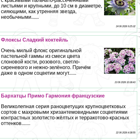
с красивыми пальчато-рассечёнными
листьями и крупными, до 10 см в диаметре,
сияющими, как утренняя звезда,
необычными......
24 06 2026 9:25:32
Флоксы Сладкий коктейль
Очень милый флокс оригинальной
пастельной гаммы из смеси цвета
слоновой кости, розового, светло-
сиреневого и нежно-зелёного. Причём
даже в одном соцветии могут......
23 06 2026 10:38:43
Бархатцы Примо Гармония французские
Великолепная серия раноцветущих крупноцветковых
сортов с махровыми хризантемовидными соцветиями
контрастных золотисто-жёлтых и терpaкотово-красных
оттенков.......
22 06 2026 4:38:55