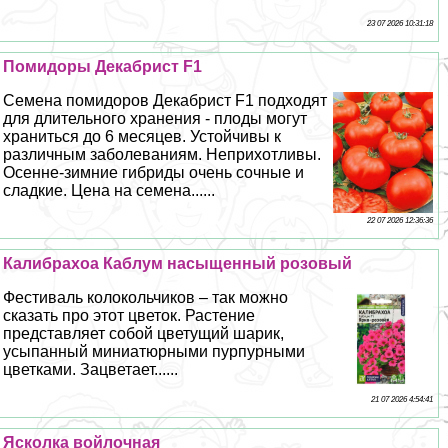
23 07 2026 10:31:18
Помидоры Декабрист F1
Семена помидоров Декабрист F1 подходят
для длительного хранения - плоды могут
храниться до 6 месяцев. Устойчивы к
различным заболеваниям. Неприхотливы.
Осенне-зимние гибриды очень сочные и
сладкие. Цена на семена......
22 07 2026 12:36:36
Калибрахоа Каблум насыщенный розовый
Фестиваль колокольчиков – так можно
сказать про этот цветок. Растение
представляет собой цветущий шарик,
усыпанный миниатюрными пурпурными
цветками. Зацветает......
21 07 2026 4:54:41
Ясколка войлочная