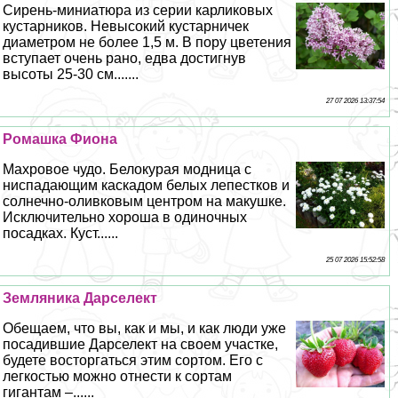
Сирень-миниатюра из серии карликовых
кустарников. Невысокий кустарничек
диаметром не более 1,5 м. В пору цветения
вступает очень рано, едва достигнув
высоты 25-30 см.......
27 07 2026 13:37:54
Ромашка Фиона
Махровое чудо. Белокурая модница с
ниспадающим каскадом белых лепестков и
солнечно-оливковым центром на макушке.
Исключительно хороша в одиночных
посадках. Куст......
25 07 2026 15:52:58
Земляника Дарселект
Обещаем, что вы, как и мы, и как люди уже
посадившие Дарселект на своем участке,
будете восторгаться этим сортом. Его с
легкостью можно отнести к сортам
гигантам –......