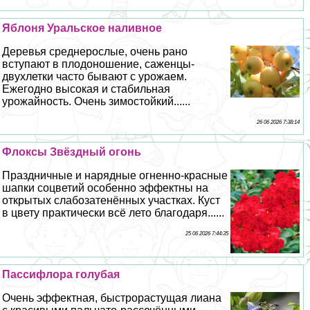
Яблоня Уральское наливное
Деревья среднерослые, очень рано
вступают в плодоношение, саженцы-
двухлетки часто бывают с урожаем.
Ежегодно высокая и стабильная
урожайность. Очень зимостойкий......
26 06 2026 7:38:14
Флоксы Звёздный огонь
Праздничные и нарядные огненно-красные
шапки соцветий особенно эффектны на
открытых слабозатенённых участках. Куст
в цвету пpaктически всё лето благодаря......
25 06 2026 7:44:35
Пассифлора гoлyбая
Очень эффектная, быстрорастущая лиана