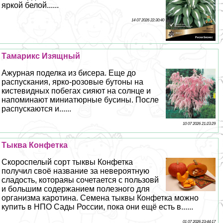
яркой белой......
14 07 2026 22:30:40
Тамарикс Изящный
Ажурная поделка из бисера. Еще до
распускания, ярко-розовые бутоны на
кистевидных побегах сияют на солнце и
напоминают миниатюрные бусины. После
распускаются и......
10 07 2026 21:23:29
Тыква Конфетка
Скороспелый сорт тыквы Конфетка
получил своё название за невероятную
сладость, котораяы сочетается с пользовй
и большим содержанием полезного для
организма каротина. Семена тыквы Конфетка можно
купить в НПО Сады России, пока они ещё есть в......
01 07 2026 23:44:17