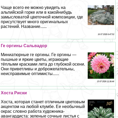
Чаще всего ее можно увидеть на
альпийской горке или в какойнибудь
замысловатой цветочной композиции, где
присутствует много оригинальных
растений. Название......
16 07 2026 6:47:53
Ге opгины Сальвадор
Миниатюрные ге opгины. Ге opгины —
пышные и яркие цветы, играющие
тёплыми красками лета до глубокой осени.
Они приветливы и доброжелательны,
неисправимые оптимисты......
15 07 2026 11:36:44
Хоста Риски
Хоста, которая станет отличным цветовым
акцентом на любой клумбе. Ее необычный
окрас словно работа художника-
авангардиста: зеленые сочные листья с