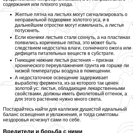
содержания или плохого ухода.
Желтые пятна на листьях могут сигнализировать о
неправильной подкормке золотого уса, и в
дальнейшем отростки могут измельчать, а листья
потускнеть.
Если кончики листьев стали сохнуть, а на пластинах
появились коричневые пятна, это может быть
следствием недостатка влаги, солнечного ожога или
дефицита питательных веществ в субстрате.
Гниющие нижние листья растения – признак
хронического переувлажнения грунта ив горшке ли
низкой температуры воздуха в помещении.
А недостаточное освещение задерживает
выработку фермента, из-за которого так ценен
золотой ус: листья, обладающие лекарственными
свойствами, должны иметь фиолетовый оттенок, а
для этого растению нужно много света.
Постарайтесь найти для каллизии душистой идеальный
баланс освещения и увлажнения, и тогда симптомы
нездоровья исчезнут сами по себе.
Вредители и борьба с ними