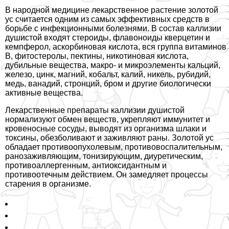
В народной медицине лекарственное растение золотой
ус считается одним из самых эффективных средств в
борьбе с инфекционными болезнями. В состав каллизии
душистой входят стероиды, флавоноиды кверцетин и
кемпферол, аскорбиновая кислота, вся группа витаминов
B, фитостеролы, пектины, никотиновая кислота,
дубильные вещества, макро- и микроэлементы кальций,
железо, цинк, магний, кобальт, калий, никель, рубидий,
медь, ванадий, стронций, бром и другие биологически
активные вещества.
Лекарственные препараты каллизии душистой
нормализуют обмен веществ, укрепляют иммунитет и
кровеносные сосуды, выводят из организма шлаки и
токсины, обезболивают и заживляют раны. Золотой ус
обладает противоопухолевым, противовоспалительным,
ранозаживляющим, тонизирующим, диуретическим,
противоаллергенным, антиоксидантным и
противоотечным действием. Он замедляет процессы
старения в организме.