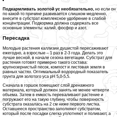
Подкармливать золотой ус необязательно,
но если он
по какой-то причине развивается слишком медленно,
внесите в субстрат комплексное удобрение в слабой
концентрации. Подкормка должна содержать все
основные элементы: калий, фосфор и азот.
Пересадка
Молодые растения каллизии душистой пересаживают
ежегодно, а взрослые – 1 раз в 2-3 года. Делать это
лучше весной, в начале сезона вегетации. Субстрат для
растения готовят примерно такого состава:
крупнозернистый песок, компост и листовая земля в
равных частях. Оптимальный водородный показатель
грунта для золотого уса pH 5,0-5,5.
Сначала в горшок помещают слой дренажного
материала, который должен занять не менее четверти
объема. Затем в емкость переваливают растение и
погружают его на такую глубину, чтобы поверхность
субстрата оказалась на 2 см ниже первого листка.
Оставшееся прострaнcтво заполняют субстратом,
который после посадки слегка уплотняют и поливают, а