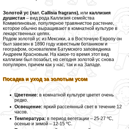
Золотой ус (лат. Callisia fragrans),
или
каллизия
душистая
– вид рода Каллизия семейства
Коммелиновые, популярное травянистое растение,
которое обычно выращивают в комнатной культуре в
лекарственных целях.
Родом золотой ус из Мексики, а в Восточную Европу он
был завезен в 1890 году известным ботаником и
географом, основателем Батумского заповедника
Андреем Красновым. На какое-то время этот вид
каллизии был позабыт, но сегодня золотой ус снова
популярен, причем как у нас, так и на Западе.
Посадка и уход за золотым усом
Цветение:
в комнатной культуре цветет очень
редко.
Освещение:
яркий рассеянный свет в течение 12
часов.
Температура:
в период вегетации – 25-27 ºC,
осенью и зимой – 12-15 ºC.