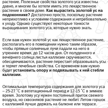
растение. Полезные свойства золотого уса известны
давно, и многие бы хотели иметь это лекарственное
растение в своем доме.
Как вырастить золотой ус на
подоконнике?
Достаточно просто, поскольку растение
неприхотливо к условиям содержания и нетребовательно
к уходу. Однако существуют некоторые тонкости
выращивания золотого уса, которые нужно знать.
Если вам нужен золотой ус как лекарственное растение,
располагать его в помещении нужно таким образом,
чтобы прямые солнечные лучи падали на него в
утреннее время, до 12 часов дня. От полуденного и
вечернего солнца листья каллизии скручиваются,
обесцвечиваются, растение перестает образовывать усы
и теряет лечебные свойства. Со временем вам нужно
будет
установить опору и подвязывать к ней стeбли
каллизии.
Оптимальная температура содержания для золотого уса
– 25-27 ˚C в вегетационный период и 12-15 ˚C в зимнее
время. Золотому усу нужен постоянный приток свежего
воздуха, но сквозняков растение не любит. Летом горшок
с каллизией лучше держать на балконе или террасе.