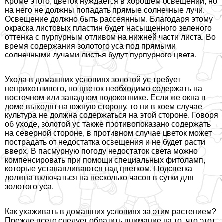
Кроме этого, цветок нуждается в хорошем освещении, но
на него не должны попадать прямые солнечные лучи.
Освещение должно быть рассеянным. Благодаря этому
окраска листовых пластин будет насыщенного зеленого
оттенка с пурпурным отливом на нижней части листа. Во
время содержания золотого уса под прямыми
солнечными лучами листья будут пурпурного цвета.
Ухода в домашних условиях золотой ус требует
неприхотливого, но цветок необходимо содержать на
восточном или западном подоконнике. Если же окна в
доме выходят на южную сторону, то ни в коем случае
культура не должна содержаться на этой стороне. Говоря
об уходе, золотой ус также противопоказано содержать
на северной стороне, в противном случае цветок может
пострадать от недостатка освещения и не будет расти
вверх. В пасмурную погоду недостаток света можно
компенсировать при помощи специальных фитоламп,
которые устанавливаются над цветком. Подсветка
должна включаться на несколько часов в сутки для
золотого уса.
Как ухаживать в домашних условиях за этим растением?
Прежде всего следует обратить внимание на то, что этот