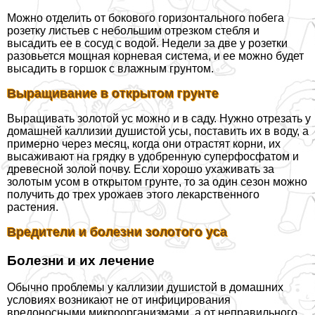
Можно отделить от бокового горизонтального побега
розетку листьев с небольшим отрезком стeбля и
высадить ее в сосуд с водой. Недели за две у розетки
разовьется мощная корневая система, и ее можно будет
высадить в горшок с влажным грунтом.
Выращивание в открытом грунте
Выращивать золотой ус можно и в саду. Нужно отрезать у
домашней каллизии душистой усы, поставить их в воду, а
примерно через месяц, когда они отрастят корни, их
высаживают на грядку в удобренную суперфосфатом и
древесной золой почву. Если хорошо ухаживать за
золотым усом в открытом грунте, то за один сезон можно
получить до трех урожаев этого лекарственного
растения.
Вредители и болезни золотого уса
Болезни и их лечение
Обычно проблемы у каллизии душистой в домашних
условиях возникают не от инфицирования
вредоносными микроорганизмами, а от неправильного