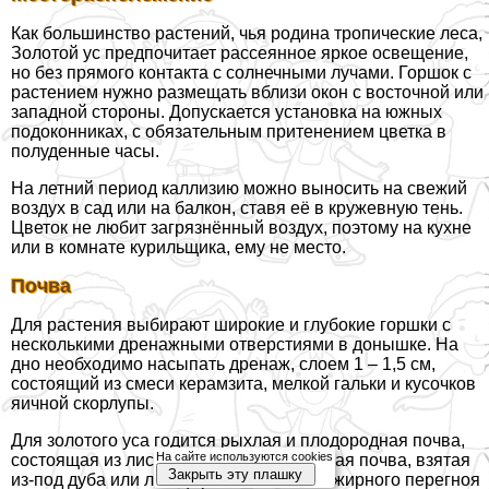
Как большинство растений, чья родина тропические леса,
Золотой ус предпочитает рассеянное яркое освещение,
но без прямого контакта с солнечными лучами. Горшок с
растением нужно размещать вблизи окон с восточной или
западной стороны. Допускается установка на южных
подоконниках, с обязательным притенением цветка в
полуденные часы.
На летний период каллизию можно выносить на свежий
воздух в сад или на балкон, ставя её в кружевную тень.
Цветок не любит загрязнённый воздух, поэтому на кухне
или в комнате курильщика, ему не место.
Почва
Для растения выбирают широкие и глубокие горшки с
несколькими дренажными отверстиями в донышке. На
дно необходимо насыпать дренаж, слоем 1 – 1,5 см,
состоящий из смеси керамзита, мелкой гальки и кусочков
яичной скорлупы.
Для золотого уса годится рыхлая и плодородная почва,
На сайте используются cookies
состоящая из листового перегноя (лесная почва, взятая
Закрыть эту плашку
из-под дуба или липы), речного песка и жирного перегноя