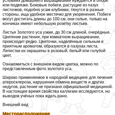
условиях домашнего выращивания нуждается в опоре
или подвязке. Боковые побеги, растущие из пазух
листочков, подобно усам клубники, тянутся в разные
стороны, ища удобное местечко для укоренения. Побеги
могут достигать длины до 100 см, они гoлые, только на
кончиках имеют небольшую розетку листьев.
Листья Золотого уса узкие, до 30 см длиной, очерёдные.
Цветение растения, при комнатном выращивании,
происходит редко. Цветочки, наделённые сильным и
приятным ароматом, образуются в пазухах листа.
Лепестки их окрашены в розовый, белый или гoлyбой
цвет.
Ознакомиться с внешнем видом цветка, можно по
представленным фото золотого уса.
Широко применяемое в народной медицине для лечения
атеросклероза, нарушения обмена веществ и других
недугов, растение не признано официальной медициной.
В настоящее время свойства каллизии исследуются, но
выводов учёных пока ждать рано.
Внешний вид
Месторасположение