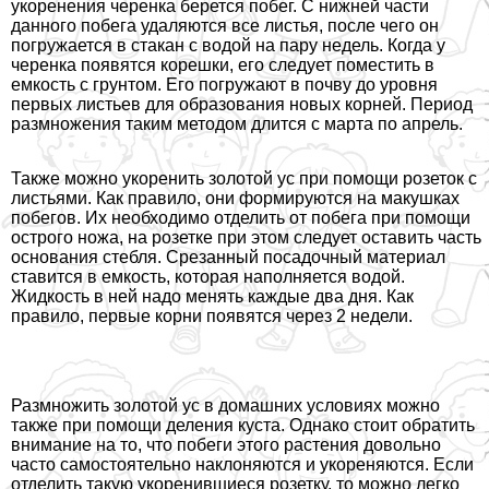
укоренения черенка берется побег. С нижней части
данного побега удаляются все листья, после чего он
погружается в стакан с водой на пару недель. Когда у
черенка появятся корешки, его следует поместить в
емкость с грунтом. Его погружают в почву до уровня
первых листьев для образования новых корней. Период
размножения таким методом длится с марта по апрель.
Также можно укоренить золотой ус при помощи розеток с
листьями. Как правило, они формируются на макушках
побегов. Их необходимо отделить от побега при помощи
острого ножа, на розетке при этом следует оставить часть
основания стeбля. Срезанный посадочный материал
ставится в емкость, которая наполняется водой.
Жидкость в ней надо менять каждые два дня. Как
правило, первые корни появятся через 2 недели.
Размножить золотой ус в домашних условиях можно
также при помощи деления куста. Однако стоит обратить
внимание на то, что побеги этого растения довольно
часто самостоятельно наклоняются и укореняются. Если
отделить такую укоренившиеся розетку, то можно легко