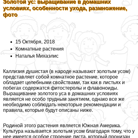
Золотой ус: выращивание в домашних
условиях, особенности ухода, размножение,
фото
15 Октября, 2018
Комнатные растения
Наталья Михаэлис
Каллизия душистая (в народе называют золотым усом)
представляет собой комнатное растение, которое
обладает целебными свойствами, так как в листьях и
побегах содержатся фитостеролы и флавоноиды.
Выращивание золотого уса в домашних условиях
является не особо трудным занятием, однако все же
необходимо соблюдать некоторые рекомендации и
правила, которые будут описаны ниже.
Родиной этого растения является Южная Америка.
Культура называется золотым усом благодаря тому, что у
нее имеется особое строение листа, который пронизан