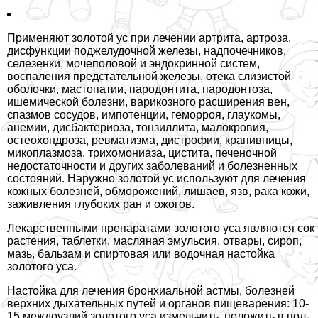
Применяют золотой ус при лечении артрита, артроза,
дисфункции поджелудочной железы, надпочечников,
селезенки, мочепoлoвoй и эндокринной систем,
воспаления предстательной железы, отека слизистой
оболочки, мастопатии, пародонтита, пародонтоза,
ишемической болезни, варикозного расширения вен,
спазмов сосудов, импотенции, геморроя, глаукомы,
анемии, дисбактериоза, тонзиллита, малокровия,
остеохондроза, ревматизма, дистрофии, крапивницы,
микоплазмоза, трихомониаза, цистита, печеночной
недостаточности и других заболеваний и болезненных
состояний. Наружно золотой ус используют для лечения
кожных болезней, обморожений, лишаев, язв, paка кожи,
заживления глубоких ран и ожогов.
Лекарственными препаратами золотого уса являются сок
растения, таблетки, масляная эмульсия, отвары, сироп,
мазь, бальзам и спиртовая или водочная настойка
золотого уса.
Настойка для лечения бронхиальной астмы, болезней
верхних дыхательных путей и органов пищеварения: 10-
15 междоузлий золотого уса измельчить, положить в пол-