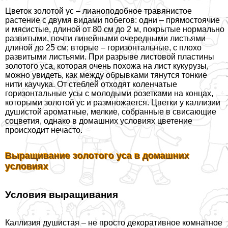
Цветок золотой ус – лианоподобное травянистое
растение с двумя видами побегов: одни – прямостоячие
и мясистые, длиной от 80 см до 2 м, покрытые нормально
развитыми, почти линейными очередными листьями
длиной до 25 см; вторые – горизонтальные, с плохо
развитыми листьями. При разрыве листовой пластины
золотого уса, которая очень похожа на лист кукурузы,
можно увидеть, как между обрывками тянутся тонкие
нити каучука. От стeблей отходят коленчатые
горизонтальные усы с молодыми розетками на концах,
которыми золотой ус и размножается. Цветки у каллизии
душистой ароматные, мелкие, собранные в свисающие
соцветия, однако в домашних условиях цветение
происходит нечасто.
Выращивание золотого уса в домашних
условиях
Условия выращивания
Каллизия душистая – не просто декоративное комнатное