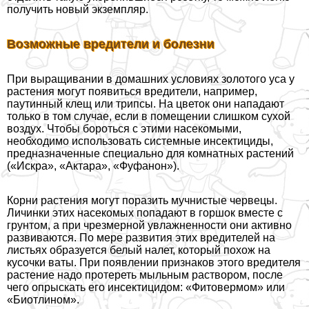
получить новый экземпляр.
Возможные вредители и болезни
При выращивании в домашних условиях золотого уса у
растения могут появиться вредители, например,
паутинный клещ или трипсы. На цветок они нападают
только в том случае, если в помещении слишком сухой
воздух. Чтобы бороться с этими насекомыми,
необходимо использовать системные инсектициды,
предназначенные специально для комнатных растений
(«Искра», «Актара», «Фуфанон»).
Корни растения могут поразить мучнистые червецы.
Личинки этих насекомых попадают в горшок вместе с
грунтом, а при чрезмерной увлажненности они активно
развиваются. По мере развития этих вредителей на
листьях образуется белый налет, который похож на
кусочки ваты. При появлении признаков этого вредителя
растение надо протереть мыльным раствором, после
чего опрыскать его инсектицидом: «Фитовермом» или
«Биотлином».