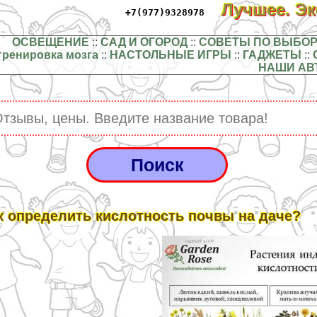
Лучшее. Э
+7(977)9328978
ОСВЕЩЕНИЕ
::
САД И ОГОРОД
::
СОВЕТЫ ПО ВЫБОР
тренировка мозга
::
НАСТОЛЬНЫЕ ИГРЫ
::
ГАДЖЕТЫ
::
НАШИ АВ
к определить кислотность почвы на даче?