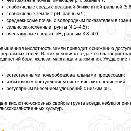
нейтральные почвы, имеющие pH, равный 7;
слабокислые среды с реакцией ближе к нейтральной (5,6–
слабокислые земли с pH, равным 5;
среднекислые почвы с водородным показателем в границ
сильно закисленные грунты (4,1–4,5) ;
очень кислые среды с pH, равным 3,8–4,0.
вышенная кислотность земли приводит к снижению доступн
неральных солей. В этих условиях создается благоприятн
единений бора, железа, марганца и алюминия. Ухудшение к
естественными почвообразовательными процессами;
избыточным поступлением синтетических соединений;
регулярным внесением удобрений с низким pH.
виг кислотно-основных свойств грунта всегда нeблагоприя
льскохозяйственных культур.