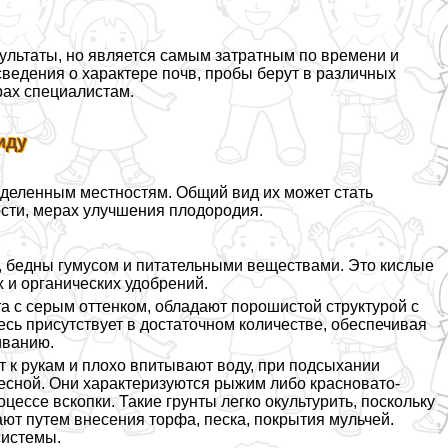
льтаты, но является самым затратным по времени и
сведения о хаpaктере почв, пробы берут в различных
рах специалистам.
иду
еделенным местностям. Общий вид их может стать
сти, мерах улучшения плодородия.
 бедны гумусом и питательными веществами. Это кислые
 и органических удобрений.
а с серым оттенком, обладают порошистой структурой с
есь присутствует в достаточном количестве, обеспечивая
иванию.
 к рукам и плохо впитывают воду, при подсыхании
есной. Они хаpaктеризуются рыжим либо красновато-
ессе вскопки. Такие грунты легко окультурить, поскольку
ют путем внесения торфа, песка, покрытия мульчей.
системы.