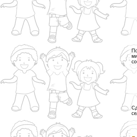
По
ми
со
Сд
се