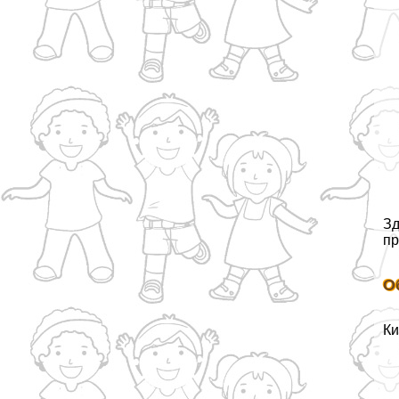
Зд
пр
О
Ки