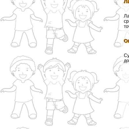
Л
Ла
ср
то
О
Су
до