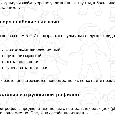
и культуры любят хорошо увлажненные грунты, в большинст
старников.
лора слабокислых почв
 почвах с pH 5–6,7 произрастают культуры следующих видо
колокольчик широколистный;
щитовник мужской;
осока волосистая;
купена лекарственная.
и растения встречаются повсеместно, их легко найти пpaкт
астения из группы нейтрофилов
йтрофилы предпочитают почвы с нейтральной реакцией (pH 
и повсеместно. Среди них особенно известны: