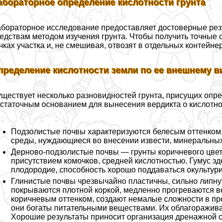
абораторное определение кислотности грунта
бораторное исследование предоставляет достоверные резу
едствам методом изучения грунта. Чтобы получить точные 
чках участка и, не смешивая, отвозят в отдельных контейне
пределение кислотности земли по ее внешнему в
ществует несколько разновидностей грунта, присущих опр
статочным основанием для вынесения вердикта о кислотно
Подзолистые почвы хаpaктеризуются белесым оттенком,
среды, нуждающиеся во внесении извести, минеральных
Дерново-подзолистые почвы — грунты коричневого цвет
присутствием комочков, средней кислотностью. Гумус зд
плодородие, способность хорошо поддаваться окультур
Глинистые почвы чрезвычайно пластичны, сильно липнут
покрываются плотной коркой, медленно прогреваются в
коричневым оттенком, создают немалые сложности в проц
они богаты питательными веществами. Их облагоражива
Хорошие результаты приносит организация дренажной 