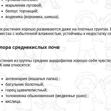
марьянник луговой;
белоус торчащий;
водяника (вороника, шикша).
и растения хорошо развиваются даже на плотных грунтах.
местах с избыточной влажностью, устойчивы к недостатку св
лора среднекислых почв
стения из группы средних ацидофилов хорошо себя чувствую
 К ним относятся:
антеннария (кошачья лапка) ;
багульник болотный;
горец щавелелистный;
толокнянка обыкновенная (медвежье ушко) ;
кислица.