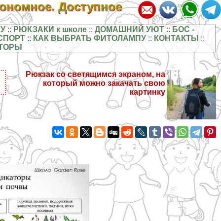
кономное. Доступное
У
::
РЮКЗАКИ к школе
::
ДОМАШНИЙ УЮТ
::
БОС -
СПОРТ
::
КАК ВЫБРАТЬ ФИТОЛАМПУ
::
КОНТАКТЫ
::
ТОРЫ
Рюкзак со светящимся экраном, на
который можно закачать свою
картинку