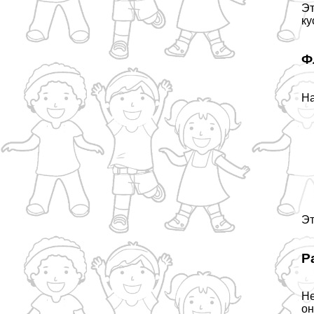
Эт
ку
Ф
На
Эт
Р
Не
он