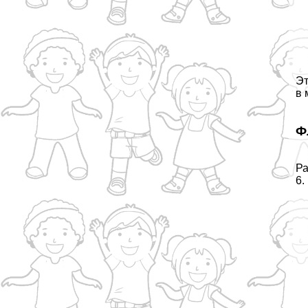
Эт
в 
Ф
Ра
6.