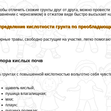
обы отличить схожие грунты друг от друга, можно провести
авнении с черноземом) в отжатом виде быстро высыхает на
пределение кислотности грунта по преобладающи
рные травы, свободно растущие на участке, легко помогаю
лора кислых почв
 грунтах с повышенной кислотностью вольготно себя чувс
щавель кислый,
пушица влагалищная;
мхи;
плаун;
пупавка полевая;