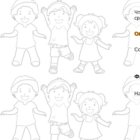
Чт
ср
О
Со
Ф
На