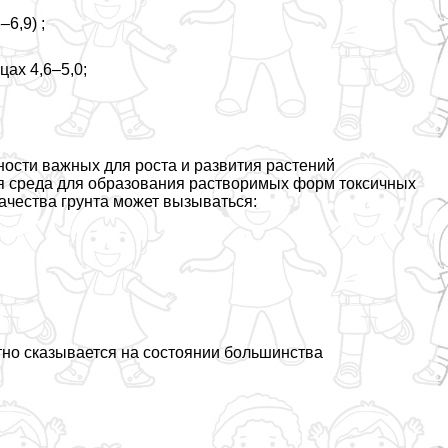
6,9) ;
ах 4,6–5,0;
ости важных для роста и развития растений
ая среда для образования растворимых форм токсичных
ачества грунта может вызываться:
тно сказывается на состоянии большинства