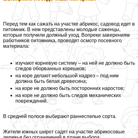
Перед тем как сажать на участке абрикос, садовод идет в
питомник. В нем представлены молодые саженцы,
которые получили должный уход. Вопреки заверениям
работников питомника, проводят осмотр посевного
материала:
изучают корневую систему – на ней не должно быть
следов оборванных корешков;
на коре делают небольшой надрез – под ним
должна быть белая древесина;
на коре не должно быть посторонних наростов;
на коре не должно быть следов механических
повреждений.
В средней полосе выбирают раннеспелые сорта.
Жители южных широт садят на участке абрикосовые
деревья без ограничений в плане выбора.