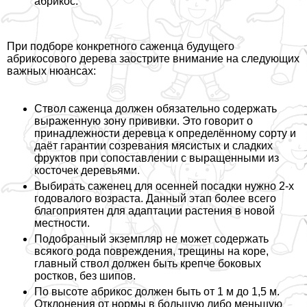
абрикос.
При подборе конкретного саженца будущего
абрикосового дерева заострите внимание на следующих
важных нюансах:
Ствол саженца должен обязательно содержать
выраженную зону прививки. Это говорит о
принадлежности деревца к определённому сорту и
даёт гарантии созревания мясистых и сладких
фруктов при сопоставлении с выращенными из
косточек деревьями.
Выбирать саженец для осенней посадки нужно 2-х
годовалого возраста. Данный этап более всего
благоприятен для адаптации растения в новой
местности.
Подобранный экземпляр не может содержать
всякого рода повреждения, трещины на коре,
главный ствол должен быть крепче боковых
ростков, без шипов.
По высоте абрикос должен быть от 1 м до 1,5 м.
Отклонения от нормы в большую либо меньшую