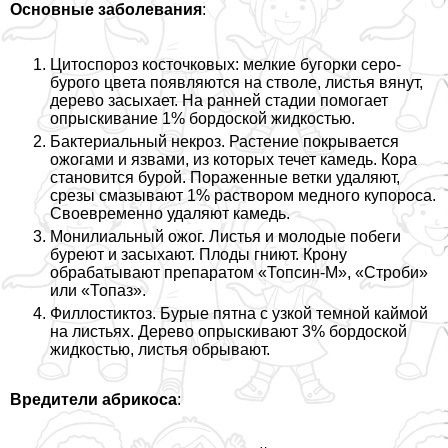
Основные заболевания
:
Цитоспороз косточковых: мелкие бугорки серо-
бурого цвета появляются на стволе, листья вянут,
дерево засыхает. На ранней стадии помогает
опрыскивание 1% бордоской жидкостью.
Бактериальный некроз. Растение покрывается
ожогами и язвами, из которых течет камедь. Кора
становится бурой. Пораженные ветки удаляют,
срезы смазывают 1% раствором медного купороса.
Своевременно удаляют камедь.
Монилиальный ожог. Листья и молодые побеги
буреют и засыхают. Плоды гниют. Крону
обpaбатывают препаратом «Топсин-М», «Строби»
или «Топаз».
Филлостиктоз. Бурые пятна с узкой темной каймой
на листьях. Дерево опрыскивают 3% бордоской
жидкостью, листья обрывают.
Вредители абрикоса
: