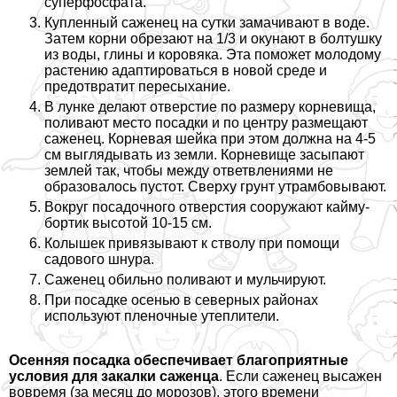
суперфосфата.
Купленный саженец на сутки замачивают в воде.
Затем корни обрезают на 1/3 и окунают в болтушку
из воды, глины и коровяка. Эта поможет молодому
растению адаптироваться в новой среде и
предотвратит пересыхание.
В лунке делают отверстие по размеру корневища,
поливают место посадки и по центру размещают
саженец. Корневая шейка при этом должна на 4-5
см выглядывать из земли. Корневище засыпают
землей так, чтобы между ответвлениями не
образовалось пустот. Сверху грунт утрамбовывают.
Вокруг посадочного отверстия сооружают кайму-
бортик высотой 10-15 см.
Колышек привязывают к стволу при помощи
садового шнура.
Саженец обильно поливают и мульчируют.
При посадке осенью в северных районах
используют пленочные утеплители.
Осенняя посадка обеспечивает благоприятные
условия для закалки саженца
. Если саженец высажен
вовремя (за месяц до морозов), этого времени