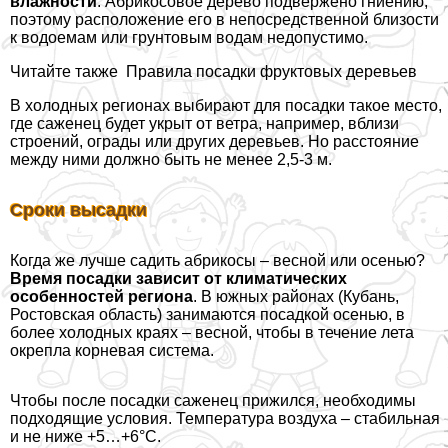
влажности
. Абрикосовое дерево подвержено гниению,
поэтому расположение его в непосредственной близости
к водоемам или грунтовым водам недопустимо.
Читайте также
Правила посадки фруктовых деревьев
В холодных регионах выбирают для посадки такое место,
где саженец будет укрыт от ветра, например, вблизи
строений, ограды или других деревьев. Но расстояние
между ними должно быть не менее 2,5-3 м.
Сроки высадки
Когда же лучше садить абрикосы – весной или осенью?
Время посадки зависит от климатических
особенностей региона
. В южных районах (Кубань,
Ростовская область) занимаются посадкой осенью, в
более холодных краях – весной, чтобы в течение лета
окрепла корневая система.
Чтобы после посадки саженец прижился, необходимы
подходящие условия. Температура воздуха – стабильная
и не ниже +5…+6°С.