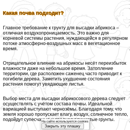
Какая почва подходит?
Главное требование к грунту для высадки абрикоса –
отличная воздухопроницаемость. Это важно для
корневой системы растения, нуждающейся в регулярном
потоке атмосферно-воздушных масс в вегетационное
время.
Отрицательное влияние на абрикосы несёт переизбыток
влажности даже на небольшое время. Затопление
территории, где расположен саженец часто приводит к
погибели дерева. Заметить ухудшение состояния
растения помогут увядающие листья.
Выбор места для высадки абрикосового дерева следует
осуществлять с учётом состава почвы. Идеальной
вариацией выступают чернозёмы. Благодаря тому, что
земля хорошо пропускает влагу, воздух, солнечное тепло,
подойдут супесчаные и среднесуглинистые грунты.
На сайте используются cookies
Закрыть эту плашку