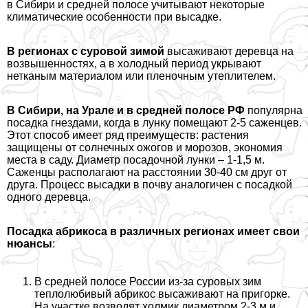
в Сибири и средней полосе учитывают некоторые
климатические особенности при высадке.
В регионах с суровой зимой
высаживают деревца на
возвышенностях, а в холодный период укрывают
нетканым материалом или пленочным утеплителем.
В Сибири, на Урале и в средней полосе РФ
популярна
посадка гнездами, когда в лунку помещают 2-5 саженцев.
Этот способ имеет ряд преимуществ: растения
защищены от солнечных ожогов и морозов, экономия
места в саду. Диаметр посадочной лунки – 1-1,5 м.
Саженцы располагают на расстоянии 30-40 см друг от
друга. Процесс высадки в почву аналогичен с посадкой
одного деревца.
Посадка абрикоса в различных регионах имеет свои
нюансы
:
В средней полосе России из-за суровых зим
теплолюбивый абрикос высаживают на пригорке.
На участке возводят холмик диаметром 2-3 м и