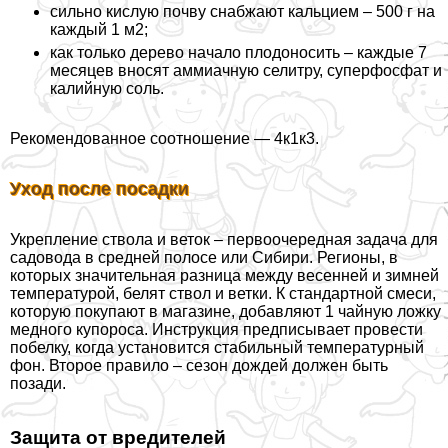
сильно кислую почву снабжают кальцием – 500 г на
каждый 1 м2;
как только дерево начало плодоносить – каждые 7
месяцев вносят аммиачную селитру, суперфосфат и
калийную соль.
Рекомендованное соотношение — 4к1к3.
Уход после посадки
Укрепление ствола и веток – первоочередная задача для
садовода в средней полосе или Сибири. Регионы, в
которых значительная разница между весенней и зимней
температурой, белят ствол и ветки. К стандартной смеси,
которую покупают в магазине, добавляют 1 чайную ложку
медного купороса. Инструкция предписывает провести
побелку, когда установится стабильный температурный
фон. Второе правило – сезон дождей должен быть
позади.
Защита от вредителей