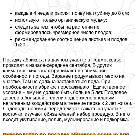
каждые 4 недели рыхлят почву на глубину до 8 см;
используют только органическую мульчу;
следить за тем, чтобы на растении не
формировалось чрезмерное число плодов;
рекомендованное соотношение листьев и плодов:
1к20.
Посадку абрикоса на дачном участке в Подмосковье
проводят в начале-середине сентября. В других
климатических зонах принимают во внимание
особенности погоды. Заранее продумывают место на
участке. Там не должна застаиваться вода. При
необходимости абрикос пересаживают. Единственное
условие – ему не должно быть больше 5 лет. Плодовое
дерево в большей степени подвержено внешним
негативным воздействиям в течение первых 2 лет жизни.
Садоводы-новички, перед тем как сажать на участке
косточки, изучают обязательный набор процедур. В него
входит укутывание, полив, мульчирование и подкормка.
Руководство по посадке абрикоса осенью для