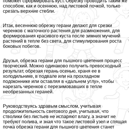
поможет сформировать куст. Обрезку проводить таким же
способом, как и осеннюю, над листовой почкой, только
срезать верхние стeбли.
Итак, весеннюю обрезку герани делают для срезки
черенков с маточного растения для размножения, для
формирования красивого куста после зимних мучений
растений в тепле без света, для стимулирования роста
боковых побегов.
Друзья, обрезка герани для пышного цветения процесс
творческий. Можно одинаково получить превосходный
результат, обрезая герань осенью, храня ее в
холодильнике, в подвале или на прохладном
подоконнике или оставляя в «дальнем углу», чтобы
нарезать черенков с перезимовавших в тепле
необрезанных гераней.
Руководствуясь здравым смыслом, учитывая
продолжительность светового дня, учитывая, что
стволики без листьев не испаряют влагу, а значит не
требуют полива, и зная что такое листовой узел и спящая
почка обрезка герани для пышного цветения станет