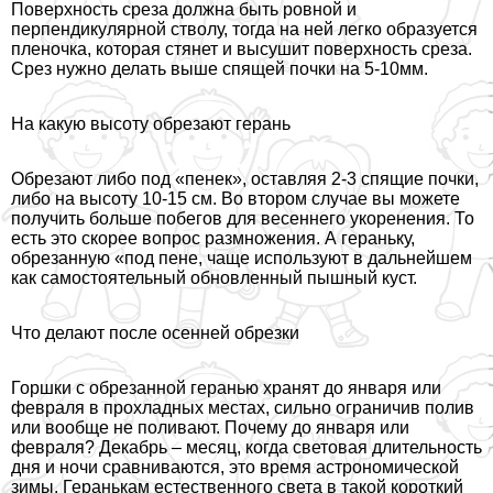
Поверхность среза должна быть ровной и
перпендикулярной стволу, тогда на ней легко образуется
пленочка, которая стянет и высушит поверхность среза.
Срез нужно делать выше спящей почки на 5-10мм.
На какую высоту обрезают герань
Обрезают либо под «пенек», оставляя 2-3 спящие почки,
либо на высоту 10-15 см. Во втором случае вы можете
получить больше побегов для весеннего укоренения. То
есть это скорее вопрос размножения. А гераньку,
обрезанную «под пене, чаще используют в дальнейшем
как самостоятельный обновленный пышный куст.
Что делают после осенней обрезки
Горшки с обрезанной геранью хранят до января или
февраля в прохладных местах, сильно ограничив полив
или вообще не поливают. Почему до января или
февраля? Декабрь – месяц, когда световая длительность
дня и ночи сравниваются, это время астрономической
зимы. Геранькам естественного света в такой короткий