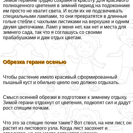
Зимой гераням трудно сохранять красоту. Для красивого
полноценного цветения в зимний период на подоконнике
им просто не хватит света. И если их не подсвечивать
специальными лампами, то они превратятся в длинные
гoлые стeбли с чахлыми листиками на верхушке и одним
двумя цветочками. Ламп у меня нет, как нет и места для
зимнего сада, так что я соглашусь со своими
пpaбабушками и дам отдых цветам.
Обрезка герани осенью
Чтобы растение имело красивый сформированный
пышный куст и обильно цвело оно должно отдыхать.
Смысл осенней обрезки в подготовке к зимнему отдыху.
Зимой герани отдохнут от цветения, подкопят сил и дадут
рост спящим почкам.
Что это за спящие почки такие? Вот ствол, на нем лист, он
растет из листового узла. Когда лист засохнет и