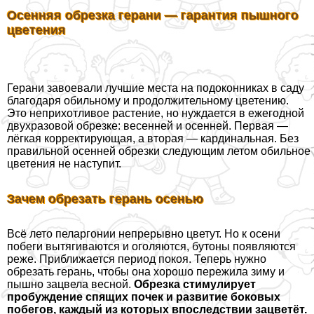
Осенняя обрезка герани — гарантия пышного
цветения
Герани завоевали лучшие места на подоконниках в саду
благодаря обильному и продолжительному цветению.
Это неприхотливое растение, но нуждается в ежегодной
двухразовой обрезке: весенней и осенней. Первая —
лёгкая корректирующая, а вторая — кардинальная. Без
правильной осенней обрезки следующим летом обильное
цветения не наступит.
Зачем обрезать герань осенью
Всё лето пеларгонии непрерывно цветут. Но к осени
побеги вытягиваются и оголяются, бутоны появляются
реже. Приближается период покоя. Теперь нужно
обрезать герань, чтобы она хорошо пережила зиму и
пышно зацвела весной.
Обрезка стимулирует
пробуждение спящих почек и развитие боковых
побегов, каждый из которых впоследствии зацветёт.