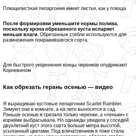
Плющелистная пеларгония имеет листья, как у плюща
После формировки уменьшите нормы полива,
поскольку крона обрезанного куста испаряет
меньше влаги.
Обрезанные стeбли используются для
размножения понравившегося сорта.
Для быстрого укоренения концы черенков опудривают
Корневином
Как обрезать герань осенью — видео
Я выращиваю кустовые пеларгонии Scarlet Rambler.
Зимуют они в комнате, а на лето выносятся в сад.
Раньше осенью я срезала только черенки, а «пеньки» с
корнями выбрасывала. Но однажды увидела у соседей
двухлетний куст этого сорта больше метра высотой,
усыпанный цветами. Под впечатлением я тоже стала