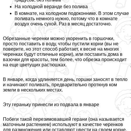
На холодной веранде без полива
В комнате, на холодном подоконнике. В этом случае
поливать немного нужно, потому что в комнате
воздух очень сухой. Раз в месяц достаточно.
Обрезанные черенки можно укоренить в горшочки,
просто поставить в воду, чтобы пустили корни (вы не
поверите, но этот способ работает, к весне на многих
черенках будут отличные корни), или поставить дома в
вазочки для красоты, тем более, что обрезка происходит
на еще цветущих растюшках.
В январе, когда удлиняется день, горшки заносят в тепло
и начинают поливать, предварительно проткнув ком
земли в нескольких местах.
Эту гераньку принесли из подвала в январе
Побеги такой перезимовавшей герани (она называется
маточным растением) используют в качестве черенков
для размножения или оставляют цвести на своем корне.