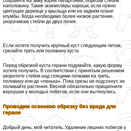
сохранять на зиму корни пеларгонии, обрезав стeбли
наполовину. Такие экземпляры хороши, если нужно
цветущее деревце у крыльца или на заднем плане
клумбы. Когда необходимо более низкое растение,
укорачиваю стeбли до двух почек.
Если хотите получить крупный куст следующим летом,
срезайте треть или половину куста
Перед обрезкой куста герани подумайте, какую форму
хотите получить. В соответствии с принятым решением
укоротите стeбли над спящими почками на треть,
половину или до «пенька». Пока срезы не подсохнут, не
поливайте растения. Весной обязательно прищипните
верхушки у молодых побегов, если они вытянулись.
Проводим осеннюю обрезку без вреда для
герани
Добрый день, мой читатель. Удаление лишних побегов у