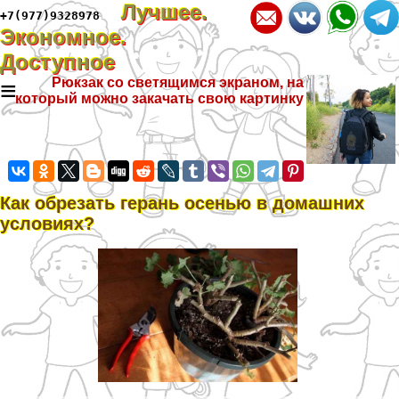
Лучшее.
+7(977)9328978
Экономное.
Доступное
≡
Рюкзак со светящимся экраном, на
который можно закачать свою картинку
Как обрезать герань осенью в домашних
условиях?