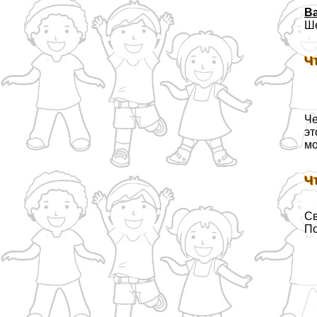
В
Ше
Ч
Че
эт
мо
Ч
Св
По