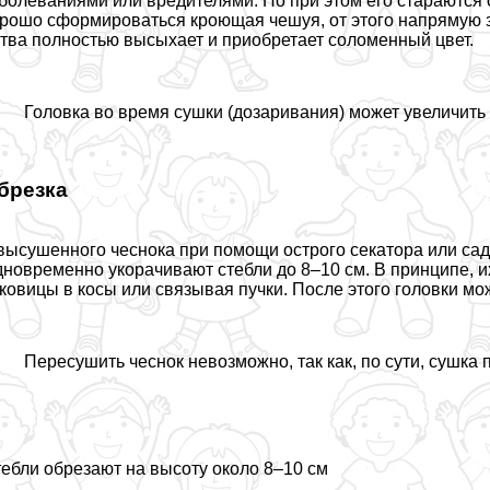
болеваниями или вредителями. Но при этом его стараются
рошо сформироваться кроющая чешуя, от этого напрямую з
тва полностью высыхает и приобретает соломенный цвет.
Головка во время сушки (дозаривания) может увеличить
брезка
высушенного чеснока при помощи острого секатора или сад
новременно укорачивают стeбли до 8–10 см. В принципе, и
ковицы в косы или связывая пучки. После этого головки м
Пересушить чеснок невозможно, так как, по сути, сушка
eбли обрезают на высоту около 8–10 см