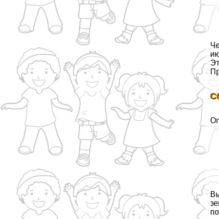
Че
ию
Эт
Пр
С
Оп
Вы
зе
по