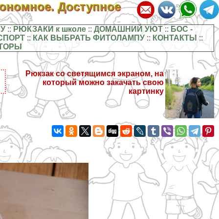
кономное. Доступное
У
::
РЮКЗАКИ к школе
::
ДОМАШНИЙ УЮТ
::
БОС -
СПОРТ
::
КАК ВЫБРАТЬ ФИТОЛАМПУ
::
КОНТАКТЫ
::
ТОРЫ
Рюкзак со светящимся экраном, на
который можно закачать свою
картинку