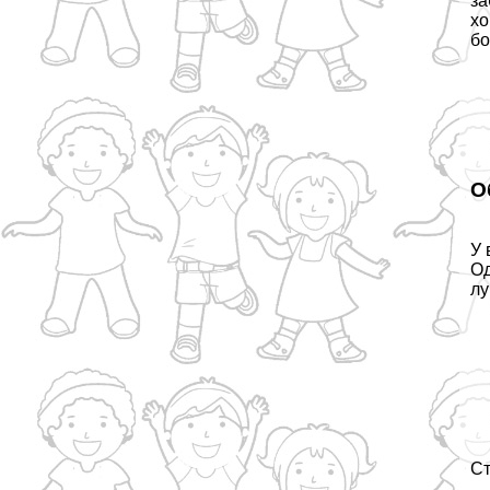
за
хо
бо
О
У 
Од
лу
Ст