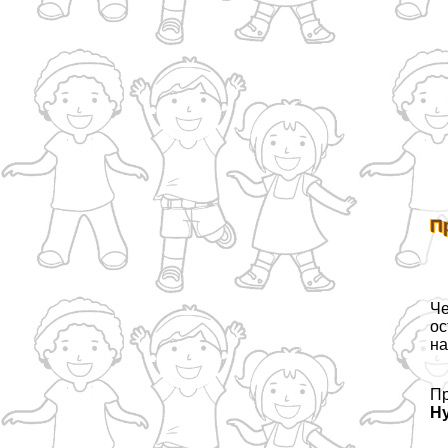
П
Че
ос
на
Пр
Ну