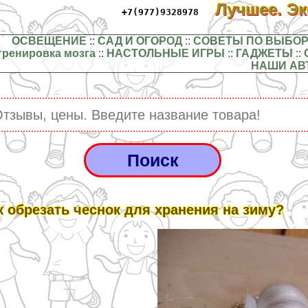
Лучшее. Э
+7(977)9328978
ОСВЕЩЕНИЕ
::
САД И ОГОРОД
::
СОВЕТЫ ПО ВЫБОР
тренировка мозга
::
НАСТОЛЬНЫЕ ИГРЫ
::
ГАДЖЕТЫ
::
НАШИ АВ
к обрезать чеснок для хранения на зиму?