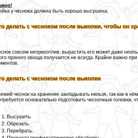
ажно!
йка у чеснока должна быть хорошо высушена.
то делать с чесноком после выкопки, чтобы он х
снок совсем неприхотлив, вырастить его может даже неоп
ого пряного овоща получается не всегда. Крайне важно пр
ментов.
то делать с чесноком после выкопки
ежий чеснок на хранение закладывать нельзя, так как в нём
требуется основательно подготовить чесночные головки, ч
Высушить.
Обрезать.
Перебрать.
Провести профилактическую обработку.