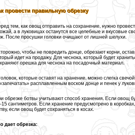
ак провести правильную обрезку
ред тем, как овощ отправить на сохранение, нужно провест
ожай, а в луковицах останутся все целебные и вкусовые с
ж. После просушки головки очищают от лишней шелухи.
торожно, чтобы не повредить донце, обрезают корни, остав
торый идет на продажу. Для чеснока, который будет хранит
храняют орешка для чеснока на посадочный материал.
головок, которые оставят на хранение, можно слегка свечо
запечатать» расплавленным воском донце и пенек у луков
и обрезке ботвы учитывают способ хранения. Если овощ буд
-15 сантиметров. Если хранение предусмотрено в коробках,
тву, если овощ будет сохраняться в косах.
о дает обрезка: