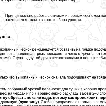
Принципиально работа с озимым и яровым чесноком пос
заключается только в сроках сбора урожая.
ушка
копанный чеснок рекомендуется оставить на грядке подсуш
двянет, а налипшая грязь подсохнет и легко отделится от 
уками). Стучать друг об друга чесноковинами в попытке сбит
лько что выкопанный чеснок сначала подсушивают на гряд
тем собранный урожай переносят для сушки в хорошо прове
вес, на чердак и пр.) и равномерно раскладывают в 2–3 сл
тву обрезать пока не надо, потому как происходит пе
дземную (луковицу).
Стебель укорачивают только в самом