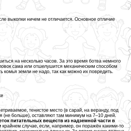
ле выкопки ничем не отличается. Основное отличие
иться на несколько часов. За это время ботва немного
головок сама или отшелушится механическим способом
ь комья земли не надо, так как можно их повредить.
ке
триваемое, тенистое место (в сарай, на веранду, под
оя (не больше), оставляют там минимум на 7–10 дней.
реток питательных веществ из надземной части в
 крайнем случае, если, например, он поражён какими-то