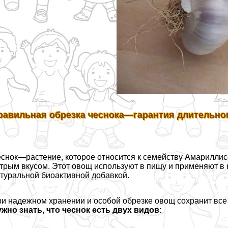
равильная обрезка чеснока—гарантия длительног
снок—растение, которое относится к семейству Амарилли
трым вкусом. Этот овощ используют в пищу и применяют в 
туральной биоактивной добавкой.
и надежном хранении и особой обрезке овощ сохранит все
жно знать, что чеснок есть двух видов: