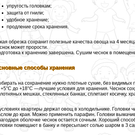
упругость головкам;
защита от гнили;
удобное хранение;
продление срока хранения.
кая обрезка сохранит полезные качества овоща на 4 месяц
снок может прорости.
дготовка к хранению завершена. Сушим чеснок в помещен
сновные способы хранения
бирать на сохранение нужно плотные сухие, без видимых 
 +5°C до +18°C —лучшие условия для хранения. Чеснок сох
лотняных мешках, стеклянных банках, сплетают косичку, хра
условиях квартиры держат овощ в холодильнике. Головки ч
слом до края. Можно применить парафин. Головки вымачива
агодаря оболочке чеснок остается сочным. Хороший спосо
ловки помещают в банку и пересыпают солью шаром в 3 са