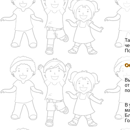
Та
че
По
О
Вы
от
по
В 
ма
Бл
Го