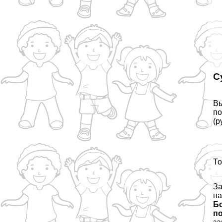
С
Вы
по
(р
То
За
на
Бо
по