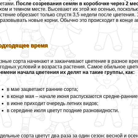
етами.
После созревания семян в коробочке через 2 ме
хом и темном месте. Высевают их этой же осенью, посколь
стение обрезают только спустя 3,5 недели после цветения.
разовывать новые корни. Обычно это происходит в конце а
одходящее время
зные сорта начинают и заканчивают цветение в разное врем
годных условий и возраста растения. Самое обильное цвет
емени начала цветения их делят на такие группы, как:
в мае зацветают ранние сорта;
в конце мая – начале июня распускаются средне-ранние
в июне приходит очередь летних видов;
в середине июля цветут поздние разновидности.
дельные сорта цветут два раза за один сезон: весной и ос