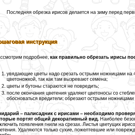
Последняя обрезка ирисов делается на зиму перед пер
ошаговая инструкция
ссмотрим подробнее,
как правильно обрезать ирисы по
увядающие цветы надо срезать острыми ножницами на 4,
цветоножкой, так как там вызревают семена;
цветы и бутоны стараются не повредить;
после окончания цветения удаляют цветоносы со стeблем
обосноваться вредители; обрезают острыми ножницами н
идарий – палисадник с ирисами – необходимо проверя
оторые портят общий декоративный вид.
Наиболее безоп
ключить появления гнили на срезах. Листья цветущих ирисов
етения. Удаляются только сухие, пожелтевшие или поврежд