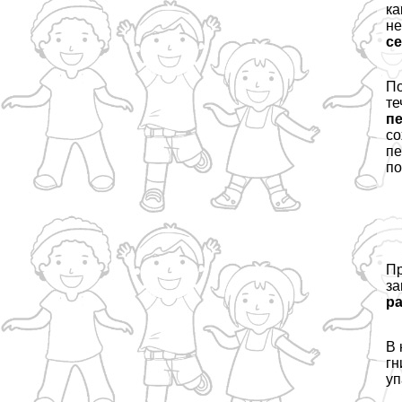
ка
не
се
По
те
пе
со
пе
по
Пр
за
ра
В 
гн
уп