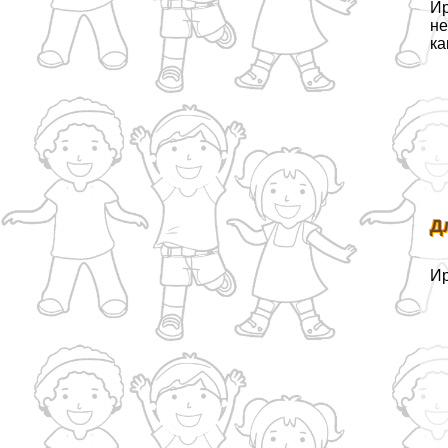
Ир
не
ка
Д
Ир