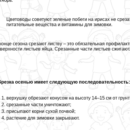
тябрь.
Цветоводы советуют зеленые побеги на ирисах не срезат
питательные вещества и витамины для зимовки.
конце сезона срезают листву – это обязательная профилакт
верхности листьев яйца. Срезанные части листьев сжигают
брезка осенью имеет следующую последовательность
верхушку обрезают конусом на высоту 14–15 см от грунт
срезанные части уничтожают;
присыпают корни сухой почвой;
растение для зимовки закрывают.