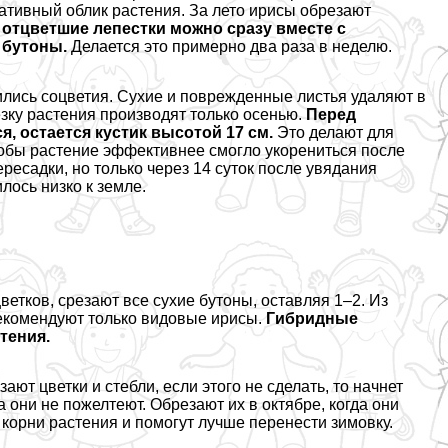
ративный облик растения. За лето ирисы обрезают
 отцветшие лепестки можно сразу вместе с
 бутоны.
Делается это примерно два раза в неделю.
ились соцветия. Сухие и поврежденные листья удаляют в
езку растения производят только осенью.
Перед
, остается кустик высотой 17 см.
Это делают для
тобы растение эффективнее смогло укорениться после
ресадки, но только через 14 суток после увядания
лось низко к земле.
етков, срезают все сухие бутоны, оставляя 1–2. Из
рекомендуют только видовые ирисы.
Гибридные
тения.
ют цветки и стeбли, если этого не сделать, то начнет
а они не пожелтеют. Обрезают их в октябре, когда они
ь корни растения и помогут лучше перенести зимовку.