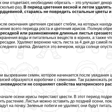
к они отцветают, необходимо обрезать – это улучшает деко
сколько раз.
В период цветения весной и летом удалять
рдцевиной, стараясь не повредить остальные цветы и
сле окончания цветения срезают стeбли, на которых наход
чение всего периода роста и цветения ирисов. Полную обр
ресадкой или размножением длинные листья срезаются
хранения воды и питательных веществ в корнях, а также ч
ресадки. Удаляют верхнюю часть листа за 4 дня до самой пе
следнего цветка. Делается это вечером, когда солнце опусти
и вызревании семян, которое начинается после увядания цв
вязей образуются коробочки с семенами. Так размножать 
зновидности не сохраняют свойства материнского рас
начале осени ирисы перестают цвести. В этот период подреза
ить растение. Листья можно оставить до поздней осени, пок
адут на почву. Зеленые побеги не удаляют, они будут питат