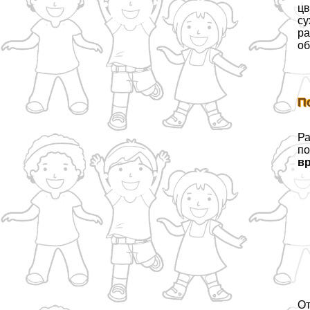
цв
су
ра
об
П
Ра
по
вр
От