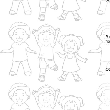
ок
В 
по
О