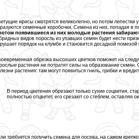
етущие ирисы смотрятся великолепно, но потом лепестки 
разуются семенные коробочки. Семена из них, попадая в п
потом появившиеся из них молодые растения забирают
бридных видов поросль из упавших семян будет нести при
рушает порядок на клумбе и становится досадной помехой 
оевременная обрезка высохших цветков поможет на следу
рослые растения не потратят силы на образование семян.
лезни растения: там могут появиться гниль, грибки и вредит
В период цветения обрезают только сухие соцветия, ста
полностью отцветет, его срезают со стeблем, оставляя о
ли требуется получить семена для посева, на самом крепк