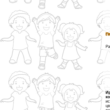
П
Ра
Ир
к
ис
цв