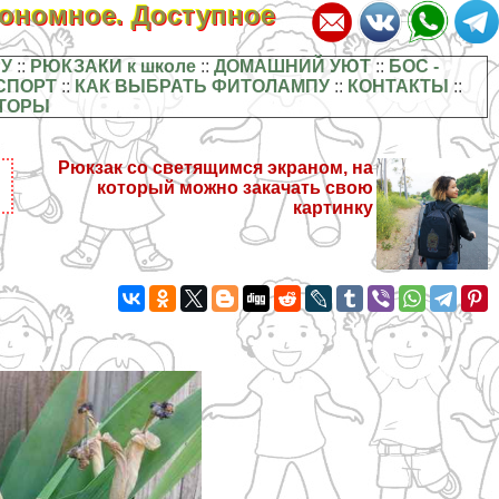
кономное. Доступное
У
::
РЮКЗАКИ к школе
::
ДОМАШНИЙ УЮТ
::
БОС -
СПОРТ
::
КАК ВЫБРАТЬ ФИТОЛАМПУ
::
КОНТАКТЫ
::
ТОРЫ
Рюкзак со светящимся экраном, на
который можно закачать свою
картинку