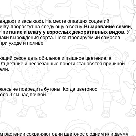
увядают и засыхают. На месте опавших соцветий
очву, прорастут на следующую весну.
Вызревание семян,
 питание и влагу у взрослых декоративных видов.
У
знаки вырождения сорта. Неконтролируемый самосев
при уходе и поливе.
ющий сезон дать обильное и пышное цветение, а
 Отцветшие и несрезанные побеги становятся причиной
ели.
раясь не повредить бутоны. Когда цветонос
коло 3 см над почвой.
ом растении сохраняют один цветонос с одним или двумя