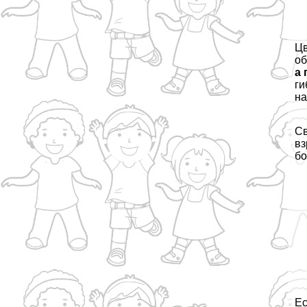
Цв
об
а 
ги
на
Св
вз
бо
Ес