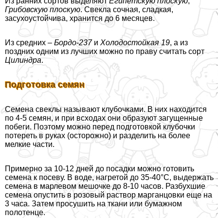
Из ранних сортов выделяют
Египетскую плоскую
,
Грибовскую плоскую
. Свекла сочная, сладкая,
засухоустойчива, хранится до 6 месяцев.
Из средних
– Бордо-237
и
Холодостойкая 19
, а из
поздних одним из лучших можно по праву считать сорт
Цилиндра
.
Подготовка семян
Семена свеклы называют клубочками. В них находится
по 4-5 семян, и при всходах они образуют загущенные
побеги. Поэтому можно перед подготовкой клубочки
потереть в руках (осторожно) и разделить на более
мелкие части.
Примерно за 10-12 дней до посадки можно готовить
семена к посеву. В воде, нагретой до 35-40°С, выдержать
семена в марлевом мешочке до 8-10 часов. Разбухшие
семена опустить в розовый раствор марганцовки еще на
3 часа. Затем просушить на ткани или бумажном
полотенце.