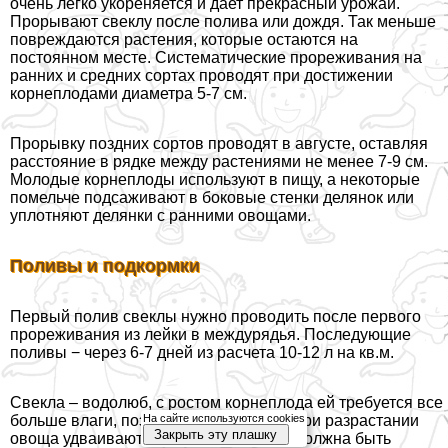
очень легко укореняется и дает прекрасный урожай.
Прорывают свеклу после полива или дождя. Так меньше
повреждаются растения, которые остаются на
постоянном месте. Систематические прореживания на
ранних и средних сортах проводят при достижении
корнеплодами диаметра 5-7 см.
Прорывку поздних сортов проводят в августе, оставляя
расстояние в рядке между растениями не менее 7-9 см.
Молодые корнеплоды используют в пищу, а некоторые
помельче подсаживают в боковые стенки делянок или
уплотняют делянки с ранними овощами.
Поливы и подкормки
Первый полив свеклы нужно проводить после первого
прореживания из лейки в междурядья. Последующие
поливы − через 6-7 дней из расчета 10-12 л на кв.м.
Свекла – водолюб, с ростом корнеплода ей требуется все
больше влаги, поэтому норму полива при разрастании
На сайте используются cookies
Закрыть эту плашку
овоща удваивают. Почва под свеклой должна быть