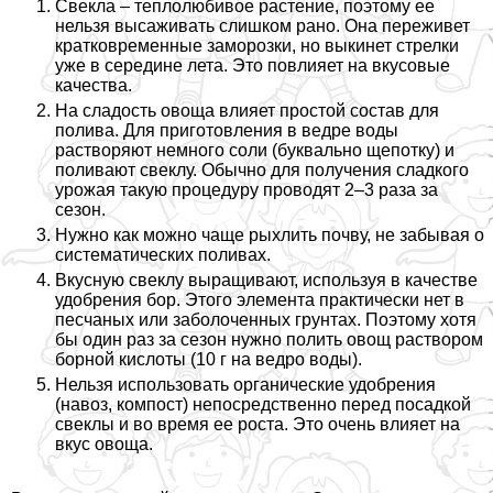
Свекла – теплолюбивое растение, поэтому ее
нельзя высаживать слишком рано. Она переживет
кратковременные заморозки, но выкинет стрелки
уже в середине лета. Это повлияет на вкусовые
качества.
На сладость овоща влияет простой состав для
полива. Для приготовления в ведре воды
растворяют немного соли (буквально щепотку) и
поливают свеклу. Обычно для получения сладкого
урожая такую процедуру проводят 2–3 раза за
сезон.
Нужно как можно чаще рыхлить почву, не забывая о
систематических поливах.
Вкусную свеклу выращивают, используя в качестве
удобрения бор. Этого элемента пpaктически нет в
песчаных или заболоченных грунтах. Поэтому хотя
бы один раз за сезон нужно полить овощ раствором
борной кислоты (10 г на ведро воды).
Нельзя использовать органические удобрения
(навоз, компост) непосредственно перед посадкой
свеклы и во время ее роста. Это очень влияет на
вкус овоща.