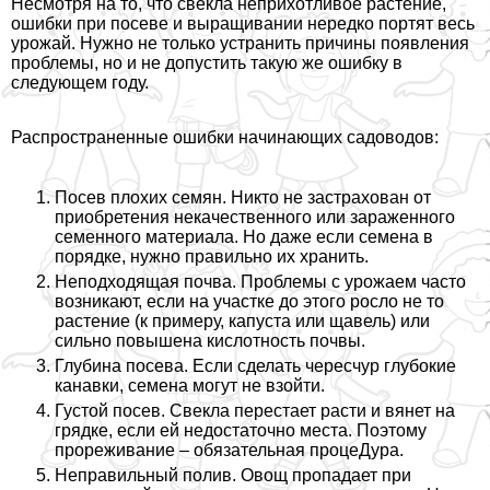
Несмотря на то, что свекла неприхотливое растение,
ошибки при посеве и выращивании нередко портят весь
урожай. Нужно не только устранить причины появления
проблемы, но и не допустить такую же ошибку в
следующем году.
Распространенные ошибки начинающих садоводов:
Посев плохих семян. Никто не застрахован от
приобретения некачественного или зараженного
семенного материала. Но даже если семена в
порядке, нужно правильно их хранить.
Неподходящая почва. Проблемы с урожаем часто
возникают, если на участке до этого росло не то
растение (к примеру, капуста или щавель) или
сильно повышена кислотность почвы.
Глубина посева. Если сделать чересчур глубокие
канавки, семена могут не взойти.
Густой посев. Свекла перестает расти и вянет на
грядке, если ей недостаточно места. Поэтому
прореживание – обязательная процеДypa.
Неправильный полив. Овощ пропадает при