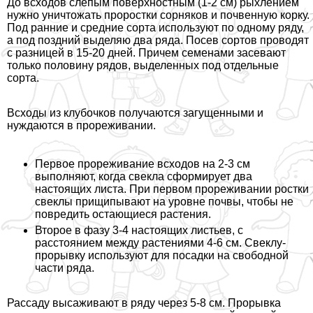
До всходов слепым поверхностным (1-2 см) рыхлением
нужно уничтожать проростки сорняков и почвенную корку.
Под ранние и средние сорта используют по одному ряду,
а под поздний выделяю два ряда. Посев сортов проводят
с разницей в 15-20 дней. Причем семенами засевают
только половину рядов, выделенных под отдельные
сорта.
Всходы из клубочков получаются загущенными и
нуждаются в прореживании.
Первое прореживание всходов на 2-3 см
выполняют, когда свекла сформирует два
настоящих листа. При первом прореживании ростки
свеклы прищипывают на уровне почвы, чтобы не
повредить остающиеся растения.
Второе в фазу 3-4 настоящих листьев, с
расстоянием между растениями 4-6 см. Свеклу-
прорывку используют для посадки на свободной
части ряда.
Рассаду высаживают в ряду через 5-8 см. Прорывка