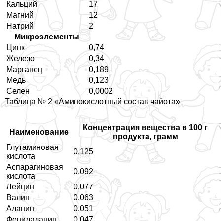
Кальций
17
Магний
12
Натрий
2
Микроэлементы
Цинк
0,74
Железо
0,34
Марганец
0,189
Медь
0,123
Селен
0,0002
Таблица № 2 «Аминокислотный состав чайота»
Концентрация вещества в 100 г
Наименование
продукта, грамм
Глутаминовая
0,125
кислота
Аспарагиновая
0,092
кислота
Лейцин
0,077
Валин
0,063
Аланин
0,051
Фенилаланин
0,047