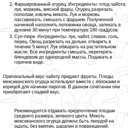
Фаршированный огурец. Ингредиенты: плод чайота,
лук, морковь, мясной фарш. Огурец разрезать
пополам, извлечь мякоть. Лук и морковь
пассировать, смешать с фаршем. Полученной
начинкой наполнить половинки овоща, запекать в
духовке 30 минут при температуре 180 градусов.
Суп-пюре. Ингредиенты: лук, чайот, сливки, соль,
перец. Овощ разрезать на дольки, отварить в
течение 5 минут. Лук обжарить на растительном
масле. Все ингредиенты смешать, перетереть
блендером до однородной массы. Подавать в
горячем виде.
Оригинальный вкус чайоту придают фрукты. Плоды
мексиканского огурца используют вместе с яблоками и
корицей для начинки пирогов. В данном сочетании они
приобретают сладкий вкус.
Рекомендуется отдавать предпочтение плодам
среднего размера, зеленого цвета. Мякоть
мексиканского огурца должна быть твердой на
ощупь, без вмятин, царапин и повреждений.