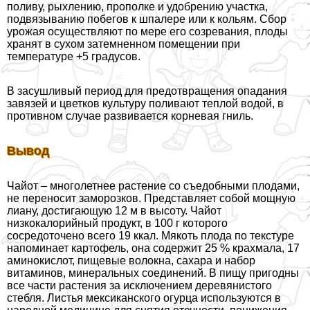
поливу, рыхлению, прополке и удобрению участка,
подвязыванию побегов к шпалере или к кольям. Сбор
урожая осуществляют по мере его созревания, плоды
хранят в сухом затемненном помещении при
температуре +5 градусов.
В засушливый период для предотвращения опадания
завязей и цветков культуру поливают теплой водой, в
противном случае развивается корневая гниль.
Вывод
Чайот – многолетнее растение со съедобными плодами,
не переносит заморозков. Представляет собой мощную
лиану, достигающую 12 м в высоту. Чайот
низкокалорийный продукт, в 100 г которого
сосредоточено всего 19 ккал. Мякоть плода по текстуре
напоминает картофель, она содержит 25 % крахмала, 17
аминокислот, пищевые волокна, сахара и набор
витаминов, минеральных соединений. В пищу пригодны
все части растения за исключением деревянистого
стeбля. Листья мексиканского огурца используются в