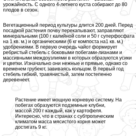
урожайность. С одного 4-летнего куста собирают до 80
плодов в сезон.
Вегетационный период культуры длится 200 дней. Перед
посадкой растения почву перекапывают, заправляют
минеральными (100 г калийной соли и 50 г суперфосфата
на 1 кв. м.) и органическими (6 кг компоста на1 кв. м.)
удобрениями. В первую очередь чайот формирует
ребристый стебель с боковыми побегами-лианами и
массивными междоузлиями в которых образуются усики
и цветки. Изначально они нежные и прямые, однако со
временем грубеют, завиваясь кольцом. В первый год
стебель гибкий, травянистый, затем постепенно
деревенеет.
Растение имеет мощную корневую систему. На
побегах образуются подземные клубни,
массой 200 г каждый, как у картофеля.
Интересно, что в странах с субтропическим
климатом масса мясистого корня может
достигать 9 кг.