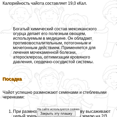
Калорийность чайота составляет 19,0 кКал.
Богатый химический состав мексиканского
огурца делает его полезным овощем,
используемым в медицине. Он обладает
противовоспалительным, потогонным и
мочегонным действием. Применяется для
лечения мочекаменной болезни,
атеросклероза, оптимизации кровяного
давления, сердечно-сосудистой системы.
Посадка
Чайот успешно размножают семенами и стeблевыми
черенками:
На сайте используются cookies
При размножении семенами в почву высаживают
Закрыть эту плашку
целый зрелый плод, заглубив его в землю на 2/3,