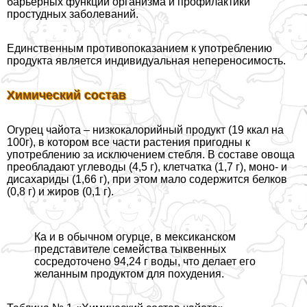
барьерных функций организма и профилактики
простудных заболеваний.
Единственным противопоказанием к употрeблению
продукта является индивидуальная непереносимость.
Химический состав
Огурец чайота – низкокалорийный продукт (19 ккал на
100г), в котором все части растения пригодны к
употрeблению за исключением стeбля. В составе овоща
преобладают углеводы (4,5 г), клетчатка (1,7 г), моно- и
дисахариды (1,66 г), при этом мало содержится белков
(0,8 г) и жиров (0,1 г).
Ка и в обычном огурце, в мексиканском
представителе семейства тыквенных
сосредоточено 94,24 г воды, что делает его
желанным продуктом для похудения.