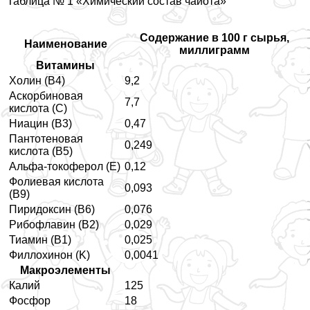
Таблица № 1 «Химический состав чайота»
Содержание в 100 г сырья,
Наименование
миллиграмм
Витамины
Холин (B4)
9,2
Аскорбиновая
7,7
кислота (С)
Ниацин (B3)
0,47
Пантотеновая
0,249
кислота (В5)
Альфа-токоферол (E)
0,12
Фолиевая кислота
0,093
(B9)
Пиридоксин (B6)
0,076
Рибофлавин (В2)
0,029
Тиамин (В1)
0,025
Филлохинон (K)
0,0041
Макроэлементы
Калий
125
Фосфор
18