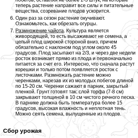
теперь растение направит все силы и питательные
вещества, созревание плодов ускорится.
Один раз за сезон растение окучивают.
Ознакомьтесь, как обрезать огурцы.
Размножение чайота
. Культура является
живородящей, то есть высаживают не семена, а
целый плод широкой стороной вниз, причем
обязательно с наклоном под углом около 45
градусов. Плод засыпают на 2/3, и через две недели
росток возникает прямо из плода и первоначально
питается за счет его. Интересно, что сначала растут
корешки и только потом появляется росток с
листочками. Размножать растение можно
черенками, нарезав их из молодых побегов длиной
по 15-20 см. Черенки сажают в парник, закрытый
пленкой. Грунт готовят так: слой торфа (7-8 см)
закрывают толщиной в 10 см чистого речного песка.
В парнике должна быть температура более 15
градусов, высокая влажность и неплотная тень.
Можно сеять семена, вылущенные из плодов.
Сбор урожая