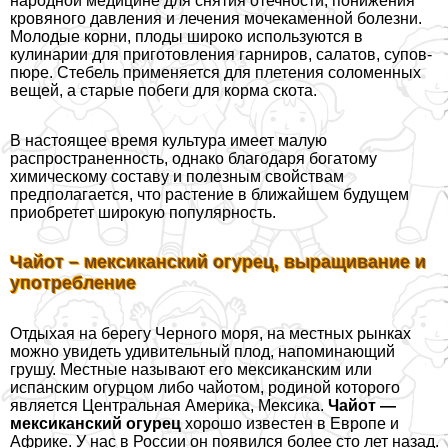
народной медицине для снятия отечности, понижения
кровяного давления и лечения мочекаменной болезни.
Молодые корни, плоды широко используются в
кулинарии для приготовления гарниров, салатов, супов-
пюре. Стебель применяется для плетения соломенных
вещей, а старые побеги для корма скота.
В настоящее время культура имеет малую
распространенность, однако благодаря богатому
химическому составу и полезным свойствам
предполагается, что растение в ближайшем будущем
приобретет широкую популярность.
Чайот – мексиканский огурец, выращивание и
употрeбление
Отдыхая на берегу Черного моря, на местных рынках
можно увидеть удивительный плод, напоминающий
грушу. Местные называют его мексиканским или
испанским огурцом либо чайотом, родиной которого
является Центральная Америка, Мексика.
Чайот —
мексиканский огурец
хорошо известен в Европе и
Африке. У нас в России он появился более сто лет назад.