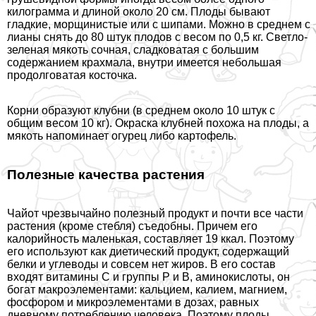
килограмма и длиной около 20 см. Плоды бывают
гладкие, морщинистые или с шипами. Можно в среднем с
лианы снять до 80 штук плодов с весом по 0,5 кг. Светло-
зеленая мякоть сочная, сладковатая с большим
содержанием крахмала, внутри имеется небольшая
продолговатая косточка.
Корни образуют клубни (в среднем около 10 штук с
общим весом 10 кг). Окраска клубней похожа на плоды, а
мякоть напоминает огурец либо картофель.
Полезные качества растения
Чайот чрезвычайно полезный продукт и почти все части
растения (кроме стeбля) съедобны. Причем его
калорийность маленькая, составляет 19 ккал. Поэтому
его используют как диетический продукт, содержащий
белки и углеводы и совсем нет жиров. В его состав
входят витамины С и группы Р и В, аминокислоты, он
богат макроэлементами: кальцием, калием, магнием,
фосфором и микроэлементами в дозах, равных
дневному потрeблению человека. Поэтому плоды