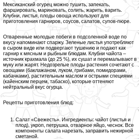
Мексиканский огурец можно тушить, запекать,
фаршировать, мариновать, солить, жарить, варить.
Клубни, листья, плоды овоща используют для
приготовления гарниров, соусов, салатов, супов-пюре.
Отваренные молодые побеги в подсоленной воде по
вкусу напоминают спаржу. Зеленые листья употрeбляют
в сыром виде или подвергают тушению и подают как
гарнир к мясным и рыбным блюдам. Клубни чайота –
источник крахмала (до 25 %), их сушат и перемалывают в
муку или жарят. Недозрелые плоды растения сочетают с
овощами (баклажаном, луком, грибами, помидорами,
кабачками), растительным маслом и острыми специями
(кайенским перцем, табаско), которые оттеняют
нейтральный вкус огурца.
Рецепты приготовления блюд:
Салат «Свежесть». Ингредиенты: чайот (листья и
плод), укроп, петрушка, отварное яйцо, чеснок. Все
компоненты салата нарезать, заправить нежирной
сметаной.