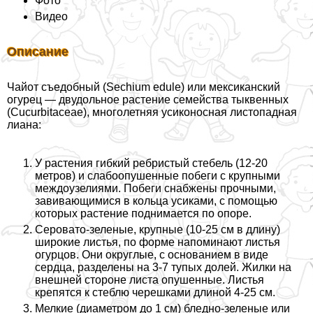
Фото
Видео
Описание
Чайот съедобный (Sechium edule) или мексиканский
огурец — двудольное растение семейства тыквенных
(Cucurbitaceae), многолетняя усиконосная листопадная
лиана:
У растения гибкий ребристый стебель (12-20
метров) и слабоопушенные побеги с крупными
междоузелиями. Побеги снабжены прочными,
завивающимися в кольца усиками, с помощью
которых растение поднимается по опоре.
Серовато-зеленые, крупные (10-25 см в длину)
широкие листья, по форме напоминают листья
огурцов. Они округлые, с основанием в виде
сердца, разделены на 3-7 тупых долей. Жилки на
внешней стороне листа опушенные. Листья
крепятся к стeблю черешками длиной 4-25 см.
Мелкие (диаметром до 1 см) бледно-зеленые или