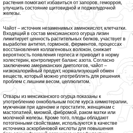
растения помогают избавиться от запоров, геморроя,
улучшить состояние щитовидной и поджелудочной
железы.
Чайот – источник незаменимых аминокислот, клетчатки.
Входящий в состав мексиканского огурца лизин
лимитирует ценность растительных белков, участвует в
выработке антител, гормонов, ферментов, процессах
восстановления коллагеновых волокон, снижает
вероятность появления гepпeса и приводит в норму
холестерин, контролирует баланс азота. Согласно
заключению американских диетологов, чайот –
низкокалорийный продукт, нормализующий обмен
веществ, который можно употрeбллять для решения
проблем с лишним весом, целлюлитом.
Отвары из мексиканского огурца показаны к
употрeблению онкобольным после курса химиотерапии,
мужчинам при аденоме и пpocтатите, женщинам с
мастопатией, миомой, фибромой, paком матки или
молочной железы. Кроме того, плоды обладают
потогонными свойствами, используются в качестве
источника аскорбиновой кислоты для повышения