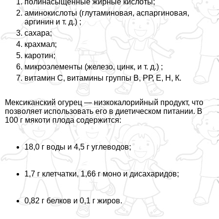
полинасыщенные жирные кислоты;
аминокислоты (глутаминовая, аспаргиновая,
аргинин и т. д.) ;
сахара;
крахмал;
каротин;
микроэлементы (железо, цинк, и т. д.) ;
витамин С, витамины группы В, РР, Е, Н, К.
Мексиканский огурец — низкокалорийный продукт, что
позволяет использовать его в диетическом питании. В
100 г мякоти плода содержится:
18,0 г воды и 4,5 г углеводов;
1,7 г клетчатки, 1,66 г моно и дисахаридов;
0,82 г белков и 0,1 г жиров.