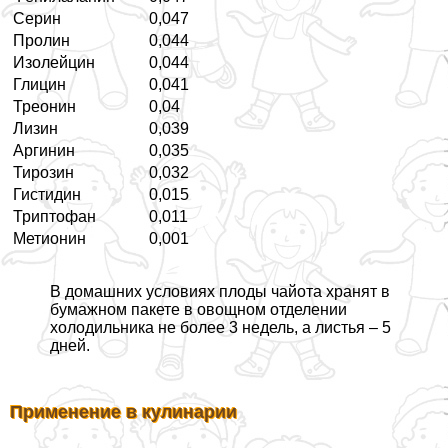
Серин
0,047
Пролин
0,044
Изолейцин
0,044
Глицин
0,041
Треонин
0,04
Лизин
0,039
Аргинин
0,035
Тирозин
0,032
Гистидин
0,015
Триптофан
0,011
Метионин
0,001
В домашних условиях плоды чайота хранят в
бумажном пакете в овощном отделении
холодильника не более 3 недель, а листья – 5
дней.
Применение в кулинарии