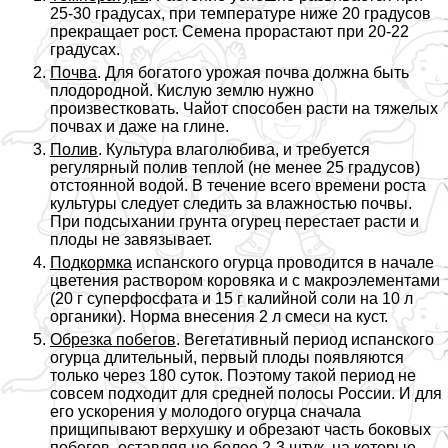
25-30 градусах, при температуре ниже 20 градусов
прекращает рост. Семена прорастают при 20-22
градусах.
Почва
. Для богатого урожая почва должна быть
плодородной. Кислую землю нужно
произвестковать. Чайот способен расти на тяжелых
почвах и даже на глине.
Полив
. Культура влаголюбива, и требуется
регулярный полив теплой (не менее 25 градусов)
отстоянной водой. В течение всего времени роста
культуры следует следить за влажностью почвы.
При подсыхании грунта огурец перестает расти и
плоды не завязывает.
Подкормка
испанского огурца проводится в начале
цветения раствором коровяка и с макроэлементами
(20 г суперфосфата и 15 г калийной соли на 10 л
органики). Норма внесения 2 л смеси на куст.
Обрезка побегов
. Вегетативный период испанского
огурца длительный, первый плоды появляются
только через 180 суток. Поэтому такой период не
совсем подходит для средней полосы России. И для
его ускорения у молодого огурца сначала
прищипывают верхушку и обрезают часть боковых
побегов, оставляя не более 2-3 штук, на которые