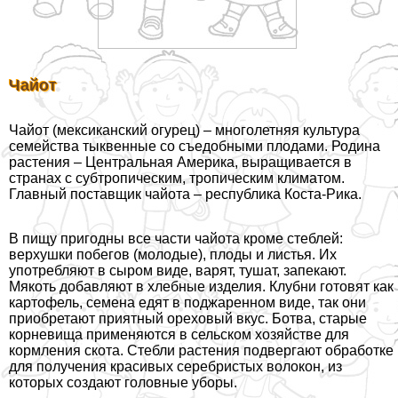
Чайот
Чайот (мексиканский огурец) – многолетняя культура
семейства тыквенные со съедобными плодами. Родина
растения – Центральная Америка, выращивается в
странах с субтропическим, тропическим климатом.
Главный поставщик чайота – республика Коста-Рика.
В пищу пригодны все части чайота кроме стeблей:
верхушки побегов (молодые), плоды и листья. Их
употрeбляют в сыром виде, варят, тушат, запекают.
Мякоть добавляют в хлебные изделия. Клубни готовят как
картофель, семена едят в поджаренном виде, так они
приобретают приятный ореховый вкус. Ботва, старые
корневища применяются в сельском хозяйстве для
кормления скота. Стeбли растения подвергают обработке
для получения красивых серебристых волокон, из
которых создают головные уборы.