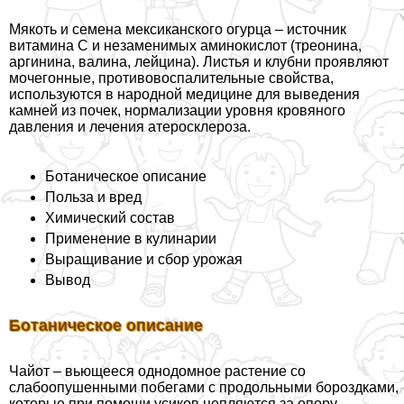
Мякоть и семена мексиканского огурца – источник
витамина C и незаменимых аминокислот (треонина,
аргинина, валина, лейцина). Листья и клубни проявляют
мочегонные, противовоспалительные свойства,
используются в народной медицине для выведения
камней из почек, нормализации уровня кровяного
давления и лечения атеросклероза.
Ботаническое описание
Польза и вред
Химический состав
Применение в кулинарии
Выращивание и сбор урожая
Вывод
Ботаническое описание
Чайот – вьющееся однодомное растение со
слабоопушенными побегами с продольными бороздками,
которые при помощи усиков цепляются за опору.