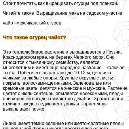
Стоит почитать, как выращивать огурцы под пленкой.
Читайте также
Выращивание мака на садовом участке
чайот-мексиканский огурец
Что такое огурец чайот?
Это теплолюбивое растение и выращивается в Грузии,
Краснодарском крае, на берегах Черного моря. Оно
относится к тыквенному семейству, является
многолетним и имеет еще народное название – колючая
тыква. Побеги его вырастают до 10-12 м, цепляясь
усиками за любые опоры. Крупные округлые листья
покрыты волосками-щетинками. Зеленоватые или
кремовые цветы делятся на женские и мужские. Растение
цветет с июль-сентябрь, опыляется насекомыми, плоды
при хорошей погоде снимают до декабря. Хранятся они
отлично, аж до следующего урожая, корнеплоды
выкапывают позже.
Лиана имеет темно-зеленые или желто-салатные плоды
грушевидной формы иногда весом более одного