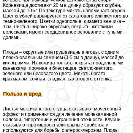
Корневища достигают 20 м в длину, образуют клубни,
массой до 10 кг. По текстуре мякоть напоминает огурец.
Цвет клубней варьируется от салатового или желтого до
темно-зеленого. Цветки однополые, диаметр венчика –
1см. Листья широко-округлые, покрыты жесткими
волосками, имеют сердцевидное основание с тупыми
долями.
Плоды – округлые или грушевидные ягоды, с одним
плоско-овальным семенем (3-5 см в длину), массой до
килограмма. Их кожица тонкая, покрыта продольными
канавками, прочная и блестящая, светло-желтого,
зеленого или беловатого цвета. Мякоть богата
крахмалом, сочная, сладкая, салатового оттенка.
Польза и вред
Листья мексиканского огурца оказывают мочегонный
эффект и применяются для лечения мочекаменной
болезни, гипертонии и устранения отечности. Клубни
оказывают противовоспалительные свойства и
используются для борьбы с атеросклерозом. Плоды