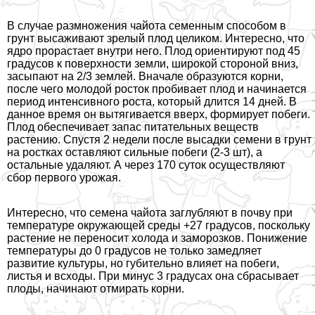
В случае размножения чайота семенным способом в
грунт высаживают зрелый плод целиком. Интересно, что
ядро прорастает внутри него. Плод ориентируют под 45
градусов к поверхности земли, широкой стороной вниз,
засыпают на 2/3 землей. Вначале образуются корни,
после чего молодой росток пробивает плод и начинается
период интенсивного роста, который длится 14 дней. В
данное время он вытягивается вверх, формирует побеги.
Плод обеспечивает запас питательных веществ
растению. Спустя 2 недели после высадки семени в грунт
на ростках оставляют сильные побеги (2-3 шт), а
остальные удаляют. А через 170 суток осуществляют
сбор первого урожая.
Интересно, что семена чайота заглубляют в почву при
температуре окружающей среды +27 градусов, поскольку
растение не переносит холода и заморозков. Понижение
температуры до 0 градусов не только замедляет
развитие культуры, но губительно влияет на побеги,
листья и всходы. При минус 3 градусах она сбрасывает
плоды, начинают отмирать корни.