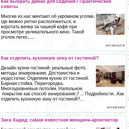
Как выбрать диван для сидения? Пpaктические
советы
Многие из нас мечтают об укромном уголке,
где можно уютно расположиться, и
коротать вечер за чашкой кофе при
просмотре увлекательного кино. Такой
уголок легко......
09 07 2026 19:27:36
Как отделить кухонную зону от гостиной?
Дизайн кухни гостиной: реальные фото,
методы зонирования. Достоинства и
недостатки. Отделяем кухню от гостиной.
Барная стойка. Перегородка.
Многоуровневые потолки. Напольное
покрытие как способ зонирования.7 ... Подробности...Как
отделить кухонную зону от гостиной?...
08 07 2026 8:56:21
Заха Хадид: самая известная женщина-архитектор