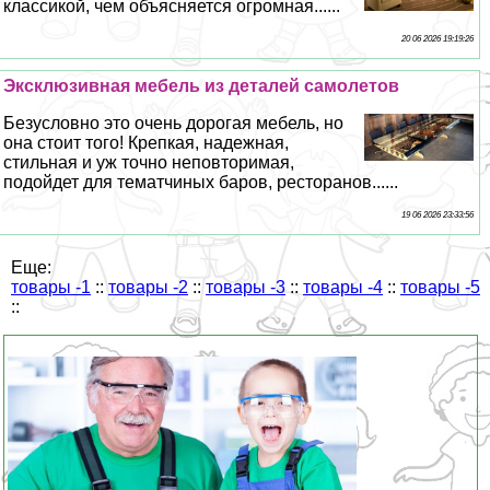
классикой, чем объясняется огромная......
20 06 2026 19:19:26
Эксклюзивная мебель из деталей самолетов
Безусловно это очень дорогая мебель, но
она стоит того! Крепкая, надежная,
стильная и уж точно неповторимая,
подойдет для тематчиных баров, ресторанов......
19 06 2026 23:33:56
Еще:
товары -1
::
товары -2
::
товары -3
::
товары -4
::
товары -5
::