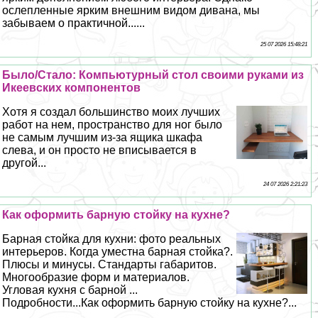
ослепленные ярким внешним видом дивана, мы
забываем о пpaктичной......
25 07 2026 15:48:21
Было/Стало: Компьютурный стол своими руками из
Икеевских компонентов
Хотя я создал большинство моих лучших
работ на нем, прострaнcтво для ног было
не самым лучшим из-за ящика шкафа
слева, и он просто не вписывается в
другой...
24 07 2026 2:21:23
Как оформить барную стойку на кухне?
Барная стойка для кухни: фото реальных
интерьеров. Когда уместна барная стойка?.
Плюсы и минусы. Стандарты габаритов.
Многообразие форм и материалов.
Угловая кухня с барной ...
Подробности...Как оформить барную стойку на кухне?...