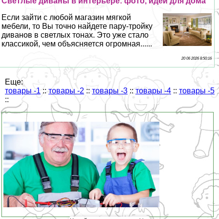
Светлые диваны в интерьере: фото, идеи для дома
Если зайти с любой магазин мягкой
мебели, то Вы точно найдете пару-тройку
диванов в светлых тонах. Это уже стало
классикой, чем объясняется огромная......
20 06 2026 8:50:16
Еще:
товары -1
::
товары -2
::
товары -3
::
товары -4
::
товары -5
::