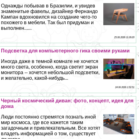
Однажды побывав в Бразилии, и увидев
знаменитые фавелы, дизайнер Фернандо
Кампан вдохновился на создание чего-то
похожего в мебели. Так был придуман и
выполнен......
25 06 2026 11:39:20
Подсветка для компьютерного гика своими руками
Иногда даже в темной комнате не хочется
много света, особенно, когда светит экран
монитора -- хочется небольшой подсветки,
и желательно, какой-нибудь...
24 06 2026 1:52:51
Черный космический диван: фото, концепт, идея для
дома
Люди постоянно стремятся познать иной
мир космоса, где все кажется таким
загадочным и привлекательным. Все хотят
владеть информацией о том, существует