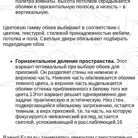
палитра комнаты. Высота потолков скрадывается
обоями в горизонтальную полоску, а низость – в
вертикальную.
Цветовую гамму обоев выбирают в соответствии с
цветом, текстурой, стилевой принадлежностью мебели,
потолка и пола. Светлые двери обязывают подбирать
подходящие обои.
Горизонтальное деление прострaнcтва.
Этот
вариант оптимальный при выборе обоев для
прихожей. Он разделяет стены на нижнюю и
верхнюю часть. Нижняя часть обклеивается обоями
темного цвета, а верхняя часть выделывается
обоями оттенка приближенного к белому того же
цвета.1Этот вариант решает одновременно две
задачи: пpaктическую и эстетическую. Низ стен,
подвергающийся обильному загрязнению, остается
темным, а верх прихожей, т.е. та часть, на которую
фокусируется человеческий взгляд, остается
светлой, успокаивающей и расслабляющей.16
Важно! Если вы занимаетесь ремонтом самостоятельно.