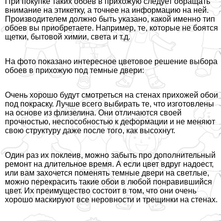
При покупке таких обоев в прихожую следует обращать
внимание на этикетку, а точнее на информацию на ней.
Производителем должно быть указано, какой именно тип
обоев вы приобретаете. Например, те, которые не боятся
щетки, бытовой химии, света и т.д.
На фото показано интересное цветовое решение выбора
обоев в прихожую под темные двери:
Очень хорошо будут смотреться на стенах прихожей обои
под покраску. Лучше всего выбирать те, что изготовлены
на основе из флизелина. Они отличаются своей
прочностью, неспособностью к деформации и не меняют
свою структуру даже после того, как высохнут.
Один раз их поклеив, можно забыть про дополнительный
ремонт на длительное время. А если цвет вдруг надоест,
или вам захочется поменять темные двери на светлые,
можно перекрасить такие обои в любой понравившийся
цвет. Их преимущество состоит в том, что они очень
хорошо маскируют все неровности и трещинки на стенах.