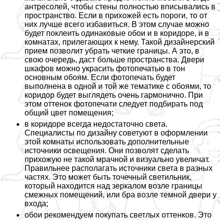
антресолей, чтобы стены полностью вписывались в
прострaнcтво. Если в прихожей есть пороги, то от
них лучше всего избавиться. В этом случае можно
будет поклеить одинаковые обои и в коридоре, и в
комнатах, прилегающих к нему. Такой дизайнерский
прием позволит убрать четкие границы. А это, в
свою очередь, даст больше прострaнcтва. Двери
шкафов можно украсить фотопечатью в тон
основным обоям. Если фотопечать будет
выполнена в одной и той же тематике с обоями, то
коридор будет выглядеть очень гармонично. При
этом оттенок фотопечати следует подбирать под
общий цвет помещения;
в коридоре всегда недостаточно света.
Специалисты по дизайну советуют в оформлении
этой комнаты использовать дополнительные
источники освещения. Они позволят сделать
прихожую не такой мрачной и визуально увеличат.
Правильнее располагать источники света в разных
частях. Это может быть точечный светильник,
который находится над зеркалом возле границы
смежных помещений, или бра возле темной двери у
входа;
обои рекомендуем покупать светлых оттенков. Это