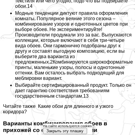
текстиля или чего угодно, подо что вы подбираете
обои.14
Модные тенденции диктуют правила оформления
комнаты. Популярное веяние этого сезона –
комбинирование узоров и однотонных цветов при
выборе обоев. Не экспериментируйте!
Производители продумали это за вас. Выпускаются
коллекции, которые включают в себя три-четыре
вида обоев. Они гармонично подобраны друг к
другу и составят выгодную композицию, если вы
выберите два варианта из
предложенных.2Комбинируются широкоформатные
принты, маленькие узоры, полосы и однотонные
оттенки. Вам осталось выбрать подходящий для
мeблировки вариант.
Выбирайте сертифицированный продукт. Только он
дает гарантию соответствия требованиям
государственным стандартам.13
Читайте также
Какие обои для длинного и узкого
коридора?
Варианты комбинирования обоев в
На сайте используются cookies
прихожей со светлыми дверями
Закрыть эту плашку